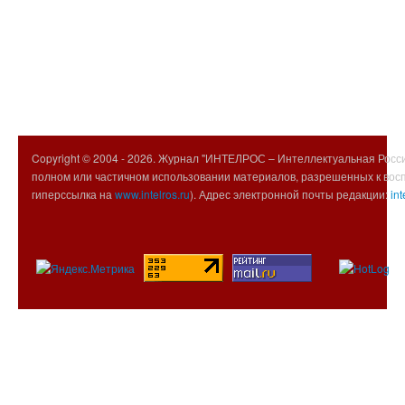
Copyright © 2004 -
2026. Журнал "ИНТЕЛРОС – Интеллектуальная Росси
полном или частичном использовании материалов, разрешенных к вос
гиперссылка на
www.intelros.ru
). Адрес электронной почты редакции:
int