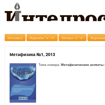
Интелрос
Журналы "а"-"я"
Авторы "а"-"я"
Журналь
Метафизика №1, 2013
Тема номера:
Метафизические аспекты