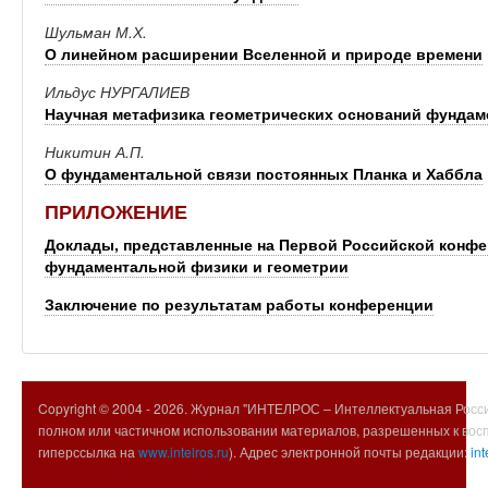
Шульман М.Х.
О линейном расширении Вселенной и природе времени
Ильдус НУРГАЛИЕВ
Научная метафизика геометрических оснований фундам
Никитин А.П.
О фундаментальной связи постоянных Планка и Хаббла
ПРИЛОЖЕНИЕ
Доклады, представленные на Первой Российской конфе
фундаментальной физики и геометрии
Заключение по результатам работы конференции
Copyright © 2004 -
2026. Журнал "ИНТЕЛРОС – Интеллектуальная Росси
полном или частичном использовании материалов, разрешенных к вос
гиперссылка на
www.intelros.ru
). Адрес электронной почты редакции:
int