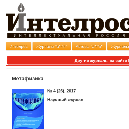
Интелрос
Журналы "а"-"я"
Авторы "а"-"я"
Журналь
Другие журналы на сайт
Метафизика
№ 4
(26)
, 2017
Научный журнал