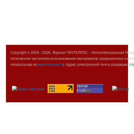
Copyright © 2004 -
2026. Журнал "ИНТЕЛРОС – Интеллектуальная Росси
полном или частичном использовании материалов, разрешенных к вос
гиперссылка на
www.intelros.ru
). Адрес электронной почты редакции:
int