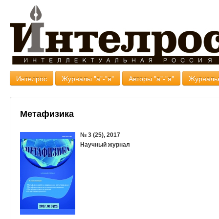
Интелрос
Журналы "а"-"я"
Авторы "а"-"я"
Журналь
Метафизика
№ 3 (25), 2017
Научный журнал