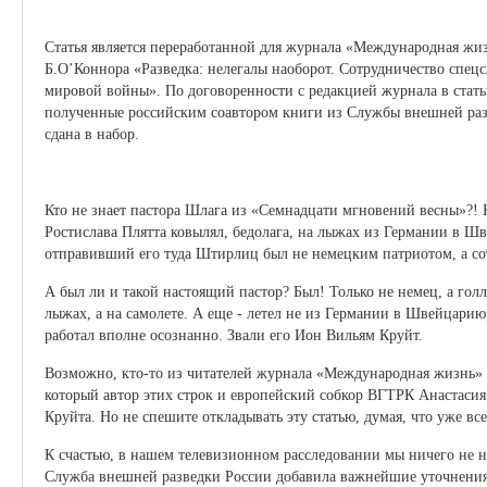
Статья является переработанной для журнала «Международная жиз
Б.O’Коннора «Разведка: нелегалы наоборот. Сотрудничество спе
мировой войны». По договоренности с редакцией журнала в стат
полученные российским соавтором книги из Службы внешней разв
сдана в набор.
Кто не знает пастора Шлага из «Семнадцати мгновений весны»?! К
Ростислава Плятта ковылял, бедолага, на лыжах из Германии в Шв
отправивший его туда Штирлиц был не немецким патриотом, а со
А был ли и такой настоящий пастор? Был! Только не немец, а голл
лыжах, а на самолете. А еще - летел не из Германии в Швейцарию
работал вполне осознанно. Звали его Ион Вильям Круйт.
Возможно, кто-то из читателей журнала «Международная жизнь» 
который автор этих строк и европейский собкор ВГТРК Анастасия
Круйта. Но не спешите откладывать эту статью, думая, что уже все
К счастью, в нашем телевизионном расследовании мы ничего не н
Служба внешней разведки России добавила важнейшие уточнения.