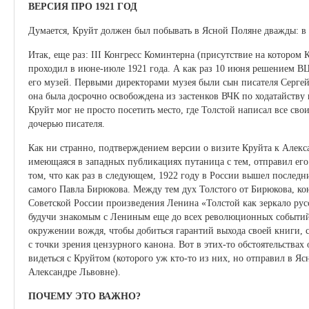
ВЕРСИЯ ПРО 1921 ГОД
Думается, Круйт должен был побывать в Ясной Поляне дважды: в 
Итак, еще раз: III Конгресс Коминтерна (присутствие на которо
проходил в июне-июле 1921 года. А как раз 10 июня решением ВЦИ
его музей. Первыми директорами музея были сын писателя Сергей и
она была досрочно освобождена из застенков ВЧК по ходатайству 
Круйт мог не просто посетить место, где Толстой написал все сво
дочерью писателя.
Как ни странно, подтверждением версии о визите Круйта к Алекса
имеющаяся в западных публикациях путаница с тем, отправил ег
том, что как раз в следующем, 1922 году в России вышел последн
самого Павла Бирюкова. Между тем дух Толстого от Бирюкова, кон
Советской России произведения Ленина «Толстой как зеркало рус
будучи знакомым с Лениным еще до всех революционных событий, 
окружении вождя, чтобы добиться гарантий выхода своей книги, 
с точки зрения цензурного канона. Вот в этих-то обстоятельствах
видеться с Круйтом (которого уж кто-то из них, но отправил в Я
Александре Львовне).
ПОЧЕМУ ЭТО ВАЖНО?