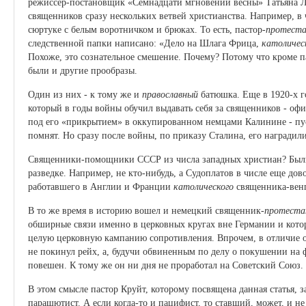
режиссер-постановщик «Семнадцати мгновений весны» Татьяна Л
священников сразу нескольких ветвей христианства. Например, в
сюртуке с белым воротничком и брюках. То есть, пастор-
протест
следственной папки написано: «Дело на Шлага Фрица,
католичес
Похоже, это сознательное смешение. Почему? Потому что кроме п
были и другие прообразы.
Один из них - к тому же и
православный
батюшка. Еще в 1920-х г
который в годы войны обучил выдавать себя за священников - о
под его «прикрытием» в оккупированном немцами Калинине - пус
помнят. Но сразу после войны, по приказу Сталина, его наградил
Священники-помощники СССР из числа западных христиан? Были 
разведке. Например, не кто-нибудь, а Судоплатов в числе еще дов
работавшего в Англии и Франции
католического
священника-венг
В то же время в историю вошел и немецкий священник-
протест
обширные связи именно в церковных кругах вне Германии и котор
целую церковную кампанию сопротивления. Впрочем, в отличие о
не покинул рейх, а, будучи обвиненным по делу о покушении на 
повешен. К тому же он ни дня не проработал на Советский Союз.
В этом смысле пастор Круйт, которому посвящена данная статья, 
парашютист. А если когда-то и пацифист, то ставший, может, и 