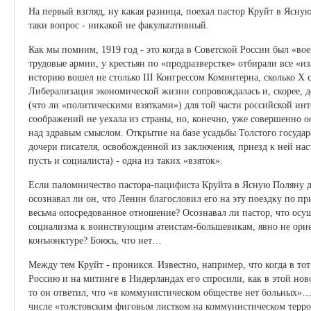
На первый взгляд, ну какая разница, поехал пастор Круйт в Ясную
таки вопрос - никакой не факультативный.
Как мы помним, 1919 год - это когда в Советской России был «в
трудовые армии, у крестьян по «продразверстке» отбирали все «из
историю вошел не столько III Конгрессом Коминтерна, сколько Х
Либерализация экономической жизни сопровождалась и, скорее, 
(что ли «политическими взятками») для той части российской ин
соображений не уехала из страны, но, конечно, уже совершенно 
над здравым смыслом. Открытие на базе усадьбы Толстого государ
дочери писателя, освобожденной из заключения, приезд к ней нас
пусть и социалиста) - одна из таких «взяток».
Если паломничество пастора-пацифиста Круйта в Ясную Поляну д
осознавал ли он, что Ленин благословил его на эту поездку по 
весьма опосредованное отношение? Осознавал ли пастор, что осущ
социализма к воинствующим атеистам-большевикам, явно не орие
конъюнктуре? Боюсь, что нет…
Между тем Круйт - проникся. Известно, например, что когда в то
Россию и на митинге в Нидерландах его спросили, как в этой нов
то он ответил, что «в коммунистическом обществе нет больных»…
числе «толстовским фиговым листком на коммунистическом террор