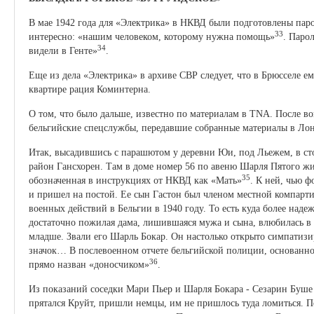
В мае 1942 года для «Электрика» в НКВД были подготовлены парол
33
интересно: «нашим человеком, которому нужна помощь»
. Паро
34
видели в Генте»
.
Еще из дела «Электрика» в архиве СВР следует, что в Брюсселе е
квартире рация Коминтерна.
О том, что было дальше, известно по материалам в TNA. После во
бельгийские спецслужбы, передавшие собранные материалы в Ло
Итак, высадившись с парашютом у деревни Юи, под Льежем, в ст
район Гансхорен. Там в доме номер 56 по авеню Шарля Пятого жи
35
обозначенная в инструкциях от НКВД как «Мать»
. К ней, чью 
и пришел на постой. Ее сын Гастон был членом местной компарти
военных действий в Бельгии в 1940 году. То есть куда более наде
достаточно пожилая дама, лишившаяся мужа и сына, влюбилась в 
младше. Звали его Шарль Бокар. Он настолько открыто симпатизи
значок… В послевоенном отчете бельгийской полиции, основанно
36
прямо назван «доносчиком»
.
Из показаний соседки Мари Пьер и Шарля Бокара - Сезарин Буше сл
прятался Круйт, пришли немцы, им не пришлось туда ломиться. 