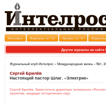
Интелрос
Журналы "а"-"я"
Авторы "а"-"я"
Журналь
Другие журналы на сайт
Журнальный клуб Интелрос
»
Международная жизнь
»
№1, 2
Сергей Брилёв
Настоящий пастор Шлаг. «Электрик»
Сергей Брилёв, Заместитель директора телеканала «Росс
проектам, кандидат исторических наук