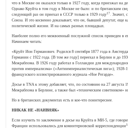
что в Москве он оказался только в 1927 году, когда приезжал на д
Однако Круйта в том году в Москве не было: и по британским све
17
следующий раз он приехал в СССР только в 1929 году
. Значит, 
Союза. И это косвенно доказывает, что он, бывший депутат, еще к
политической жизни. И на самых разных площадках.
Наиболее полно его межвоенный послужной список приведен в ег
Начинаем читать:
«Круйт Ион Германович. Родился 8 сентября 1877 года в Амстерд
Германии с 1922 года. [В том же году] переехал в Берлин и до 19
Межрабпома. В 1926 году работал в Голландии для международног
против империализма» («Антиимпериалистическая лига»); 1928-1
французского иллюстрированного журнала «Ное Регарде».
Досье в TNA к этому добавляет, что, по состоянию на 27 августа 
Межрабпома в Берлине, а также был «техническим советником» н
Но в британских документах есть и кое-что поинтереснее.
НИКАК НЕ «НАИВНЯК»
Если изучить то заключение в досье на Круйта в МИ-5, где говори
1
Франции использовались для коминтерновской корреспонденции