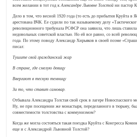
всем желании в тот год к
Александре Львовне Толстой
ни пастор К
Дело в том, что весной 1920 года (то есть до прибытия Круйта в
арестована ВЧК. Ее судили по так называемому делу «Тактическог
революционного трибунала РСФСР она заявила, что лишь ставила
недовольных советской властью. Но ей все равно, со всей револ
года. По этому поводу Александр Хирьяков в своей поэме «Страш
писал:
Тушите свой гражданский жар
В стране, где смелую девицу
Ввергают в тесную темницу
За то, что ставит самовар.
Отбывала Александра Толстая свой срок в лагере Новоспасского мо
Ну, не при посещении же монастыря, переделанного в тюрьму, бы
совместимости толстовства с коммунизмом?
Когда же могла состояться такая поездка Круйта с Конгресса Коми
еще и с Александрой Львовной Толстой?