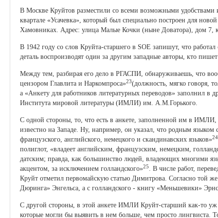
В Москве Круйтов разместили со всеми возможными удобствами и
квартале «Усачевка», который был специально построен для новой 
Хамовниках. Адрес: улица Малые Кочки (ныне Доватора), дом 7, к
В 1942 году со слов Круйта-старшего в SOE запишут, что работал
деталь воспроизводят один за другим западные авторы, кто пишет
Между тем, разбирая его дело в РГАСПИ, обнаруживаешь, что воо
23
цензором Главлита и Наркомпроса»
(должность, мягко говоря, т
а «Анкету для работников литературных переводов» заполнил в 
Института мировой литературы (ИМЛИ) им. А.М.Горького.
С одной стороны, то, что есть в анкете, заполненной им в ИМЛИ, 
известно на Западе. Ну, например, он указал, что родным языком 
24
французского, английского, немецкого и скандинавских языков»
полиглот, «владеет английским, французским, немецким, голлан
датским; правда, как большинство людей, владеющих многими язы
25
акцентом, за исключением голландского»
. В числе работ, перев
Круйт отметил первомайскую статью Димитрова. Согласно той же 
Дюринга» Энгельса, а с голландского - книгу «Меньшевики» Эрн
С другой стороны, в этой анкете ИМЛИ Круйт-старший как-то уж 
которые могли бы выявить в нем больше, чем просто лингвиста. То