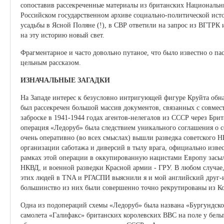
сопоставив рассекреченные материалы из британских Националь
Российском государственном архиве социально-политической ист
усадьбы в Ясной Поляне (!), в СВР ответили на запрос из ВГТРК
на эту историю новый свет.
Фрагментарное и часто довольно путаное, что было известно о пас
цельным рассказом.
ИЗНАЧАЛЬНЫЕ ЗАГАДКИ
На Западе интерес к безусловно интригующей фигуре Круйта обна
был рассекречен большой массив документов, связанных с совмес
заброске в 1941-1944 годах агентов-нелегалов из СССР через Бри
операция «Ледоруб» была следствием уникального соглашения о со
очень оперативно (во всех смыслах) вышли разведка советского Н
организации саботажа и диверсий в тылу врага, официально известн
рамках этой операции в оккупированную нацистами Европу засыл
НКВД, и военной разведки Красной армии - ГРУ. В любом случае
этих людей в TNA и РГАСПИ выяснили я и мой английский друг-
большинство из них были совершенно точно рекрутированы из К
Одна из подопераций схемы «Ледоруб» была названа «Бургундское»
самолета «Галифакс» британских королевских ВВС на поле у бел