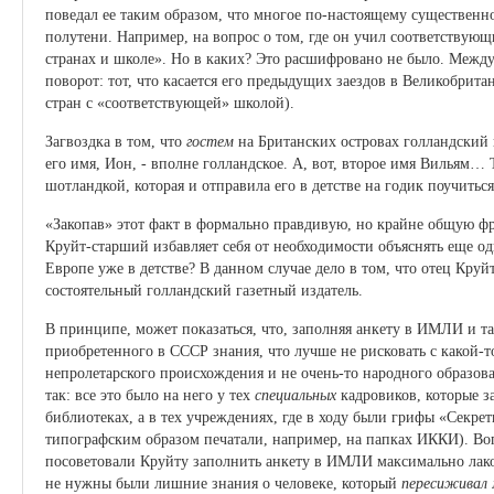
поведал ее таким образом, что многое по-настоящему существенно
полутени. Например, на вопрос о том, где он учил соответствую
странах и школе». Но в каких? Это расшифровано не было. Между
поворот: тот, что касается его предыдущих заездов в Великобрит
стран с «соответствующей» школой).
Загвоздка в том, что
гостем
на Британских островах голландский
его имя, Ион, - вполне голландское. А, вот, второе имя Вильям… 
шотландкой, которая и отправила его в детстве на годик поучить
«Закопав» этот факт в формально правдивую, но крайне общую фр
Круйт-старший избавляет себя от необходимости объяснять еще о
Европе уже в детстве? В данном случае дело в том, что отец Круй
состоятельный голландский газетный издатель.
В принципе, может показаться, что, заполняя анкету в ИМЛИ и т
приобретенного в СССР знания, что лучше не рисковать с какой-
непролетарского происхождения и не очень-то народного образов
так: все это было на него у тех
специальных
кадровиков, которые з
библиотеках, а в тех учреждениях, где в ходу были грифы «Секре
типографским образом печатали, например, на папках ИККИ). Воп
посоветовали Круйту заполнить анкету в ИМЛИ максимально лако
не нужны были лишние знания о человеке, который
пересиживал