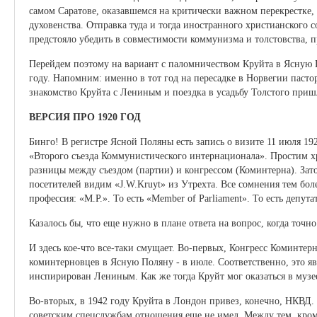
самом Саратове, оказавшемся на критически важном перекрестке,
духовенства. Отправка туда и тогда иностранного христианского с
предстояло убедить в совместимости коммунизма и толстовства, п
Перейдем поэтому на вариант с паломничеством Круйта в Ясную П
году. Напомним: именно в тот год на пересадке в Норвегии пасто
знакомство Круйта с Лениным и поездка в усадьбу Толстого пришл
ВЕРСИЯ ПРО 1920 ГОД
Бинго! В регистре Ясной Поляны есть запись о визите 11 июля 192
«Второго съезда Коммунистического интернационала». Простим х
разницы между съездом (партии) и конгрессом (Коминтерна). Зат
посетителей видим «J.W.Kruyt» из Утрехта. Все сомнения тем боле
профессия: «M.P.». То есть «Member of Parliament». То есть депута
Казалось бы, что еще нужно в плане ответа на вопрос, когда точ
И здесь кое-что все-таки смущает. Во-первых, Конгресс Коминтерн
коминтерновцев в Ясную Поляну - в июле. Соответственно, это яв
инспирирован Лениным. Как же тогда Круйт мог оказаться в музее
Во-вторых, в 1942 году Круйта в Лондон привез, конечно, НКВД. 
советским спецслужбам отношения еще не имел. Между тем, кром