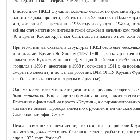
Эта версия, в свою очередь, кажется странноватой.
В довоенном НКВД служили несколько человек по фамилии Круми
одного. Однако про него, лейтенанта госбезопасности Владимира
что, хотя он и был арестован в 1938 году и осужден в 1940-м, но
войны стал капитаном интендантской службы и начальником трофе
40-й армии. Как же Круйт мог быть назван в память о нем, если о
При этом, как мы сказали, в структурах НКВД было еще несколько
инициалами: Крумин Ян Янович (1897-1938 гг.; он как раз точно 
знаменитом Бутовском полигоне), младший лейтенант госбезопа
(родился в 1893 г., арестован в 1938 г., осужден в 1941 г. на восем
смерти неизвестна) и почетный работник ВЧК-ОГПУ Крумин Фриц
г. в бою с повстанческим отрядом в Иркутске).
Однако, кроме того, что все подверглись репрессиям, общее у все
были
латышами
. В переводе эта фамилия, кстати, значит «кусти
Британию с фамилией не просто «Крумин», а с германизированн
Латвии не бывает! Проводя аналогию с русским и английским язы
Сидоров» или «фон Смит».
Невольно возникает впечатление, что, сознательно присвоив Кр
посмотреть,
узнают ли
в нем британские спецслужбы того, кому в
еще в 1925 году. Узнали?