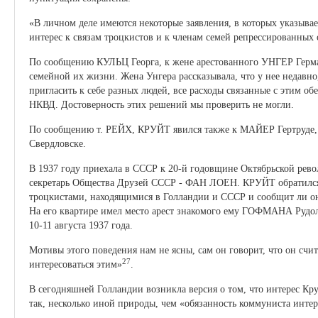
«В личном деле имеются некоторые заявления, в которых указывае
интерес к связам троцкистов и к членам семей репрессированных 
По сообщению КУЛЬЦ Георга, к жене арестованного УНГЕР Герман
семейной их жизни. Жена Унгера рассказывала, что у нее недавн
пригласить к себе разных людей, все расходы связанные с этим обе
НКВД. Достоверность этих решений мы проверить не могли.
По сообщению т. РЕЙХ, КРУЙТ явился также к МАЙЕР Гертруде,
Свердловске.
В 1937 году приехала в СССР к 20-й годовщине Октябрьской рево
секретарь Общества Друзей СССР - ФАН ЛОЕН. КРУЙТ обратился
троцкистами, находящимися в Голландии и СССР и сообщит ли о
На его квартире имел место арест знакомого ему ГОФМАНА Руд
10-11 августа 1937 года.
Мотивы этого поведения нам не ясны, сам он говорит, что он счи
27
интересоваться этим»
.
В сегодняшней Голландии возникла версия о том, что интерес Кр
так, несколько иной природы, чем «обязанность коммуниста инте