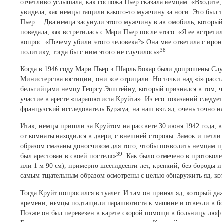
отчетливо услышала, как госпожа Пьер сказала немцам: «Входите,
увидела, как немцы тащили какого-то мужчину за ноги. Это был 
Пьер… Два немца засунули этого мужчину в автомобиль, который
поведала, как встретилась с Мари Пьер после этого: «Я ее встрети
вопрос: «Почему убили этого человека?» Она мне ответила с ирон
38
политику, тогда бы с ним этого не случилось»
.
Когда в 1946 году Мари Пьер и Шарль Бокар были допрошены Слу
Министерства юстиции, они все отрицали. Но точки над «i» расст
бельгийцами немцу Георгу Эпштейну, который признался в том, 
участие в аресте «парашютиста Круйта». Из его показаний следует
французский исследователь Буржуа, на наш взгляд, очень точно н
Итак, немцы пришли за Круйтом на рассвете 30 июня 1942 года, в
от комнаты находился в двери, с внешней стороны. Замок и петл
образом смазаны доносчиком для того, чтобы позволить немцам 
39
был арестован в своей постели»
. Как было отмечено в протоколе
или 1 м 90 см), примерно шестидесяти лет, крепкий, без бороды 
самым тщательным образом осмотрены с целью обнаружить яд, кот
Тогда Круйт попросился в туалет. И там он принял яд, который даж
времени, немцы подтащили парашютиста к машине и отвезли в б
Позже он был перевезен в карете скорой помощи в больницу люфтв