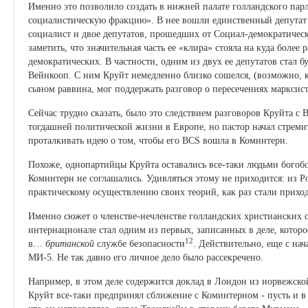
Именно это позволило создать в нижней палате голландского па
социалистическую фракцию». В нее вошли единственный депутат 
социалист и двое депутатов, прошедших от Социал-демократичес
заметить, что значительная часть ее «клира» стояла на куда более
демократических. В частности, одним из двух ее депутатов стал 
Вейнкооп. С ним Круйт немедленно близко сошелся, (возможно, кс
сыном раввина, мог поддержать разговор о пересечениях марксист
Сейчас трудно сказать, было это следствием разговоров Круйта 
тогдашней политической жизни в Европе, но пастор начал стреми
проталкивать идею о том, чтобы его BCS вошла в Коминтерн.
Похоже, однопартийцы Круйта оставались все-таки людьми богобоя
Коминтерн не соглашались. Удивляться этому не приходится: из 
практическому осуществлению своих теорий, как раз стали приход
Именно сюжет о членстве-нечленстве голландских христианских 
интернационале стал одним из первых, записанных в деле, котор
12
в…
британской
службе безопасности
. Действительно, еще с нач
МИ-5. Не так давно его личное дело было рассекречено.
Например, в этом деле содержится доклад в Лондон из норвежско
Круйт все-таки предпринял сближение с Коминтерном - пусть и в