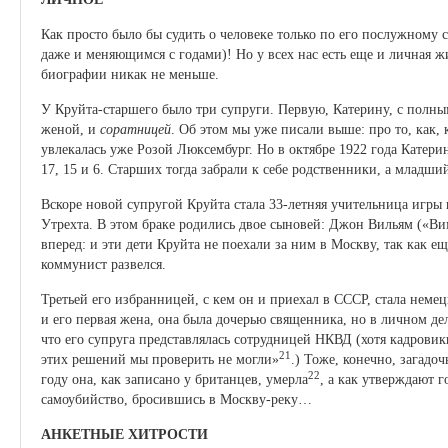
Как просто было бы судить о человеке только по его послужному 
даже и меняющимся с годами)! Но у всех нас есть еще и личная жи
биографии никак не меньше.
У Круйта-старшего было три супруги. Первую, Катерину, с полны
женой, и
соратницей
. Об этом мы уже писали выше: про то, как, 
увлекалась уже Розой Люксембург. Но в октябре 1922 года Катерина
17, 15 и 6. Старших тогда забрали к себе родственники, а младший
Вскоре новой супругой Круйта стала 33-летняя учительница игры
Утрехта. В этом браке родились двое сыновей: Джон Вильям («Ви
вперед: и эти дети Круйта не поехали за ним в Москву, так как ещ
коммунист развелся.
Третьей его избранницей, с кем он и приехал в СССР, стала неме
и его первая жена, она была дочерью священника, но в личном де
что его супруга представлялась сотрудницей НКВД (хотя кадрови
21
этих решений мы проверить не могли»
.) Тоже, конечно, загадоч
22
году она, как записано у британцев, умерла
, а как утверждают 
самоубийство, бросившись в Москву-реку…
АНКЕТНЫЕ ХИТРОСТИ