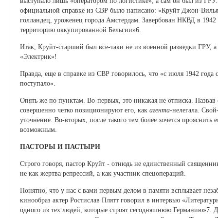
выступало лишь «оператором по логистике», а сам он был из ГРУ
официальной справке из СВР было написано: «Круйт Джон-Вильям
голландец, уроженец города Амстердам. Завербован НКВД в 1942 
территорию оккупированной Бельгии»6.
Итак, Круйт-старший был все-таки не из военной разведки ГРУ, 
«Электрик»!
Правда, еще в справке из СВР говорилось, что «с июля 1942 года
поступало».
Опять же по пунктам. Во-первых, это никакая не отписка. Назва
совершенно четко позиционируют его, как
агента
-нелегала. Сво
уточнение. Во-вторых, после такого тем более хочется прояснить е
возможным.
ПАСТОРЫ И ПАСТЫРИ
Строго говоря, пастор Круйт - отнюдь не единственный священн
не как жертва репрессий, а как участник спецопераций.
Понятно, что у нас с вами первым делом в памяти всплывает нез
кинообраз актер Ростислав Плятт говорил в интервью «Литературн
одного из тех людей, которые строят сегодняшнюю Германию»7. Д