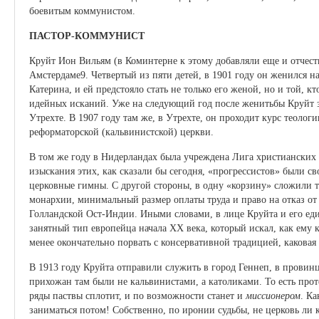
боевитым коммунистом.
ПАСТОР-КОММУНИСТ
Круйт Ион Вильям (в Коминтерне к этому добавляли еще и отчест
Амстердаме9. Четвертый из пяти детей, в 1901 году он женился на
Катерина, и ей предстояло стать не только его женой, но и той, к
идейных исканий. Уже на следующий год после женитьбы Круйт 
Утрехте. В 1907 году там же, в Утрехте, он проходит курс теоло
реформаторской (кальвинистской) церкви.
В том же году в Нидерландах была учреждена Лига христианских
изыскания этих, как сказали бы сегодня, «прогрессистов» были с
церковные гимны. С другой стороны, в одну «корзину» сложили т
монархии, минимальный размер оплаты труда и право на отказ от
Голландской Ост-Индии. Иными словами, в лице Круйта и его е
занятный тип европейца начала ХХ века, который искал, как ему к
менее окончательно порвать с консервативной традицией, каковая
В 1913 году Круйта отправили служить в город Геннеп, в провин
прихожан там были не кальвинистами, а католиками. То есть проте
ряды паствы сплотит, и по возможности станет и
миссионером
. Ка
заниматься потом! Собственно, по иронии судьбы, не церковь ли 