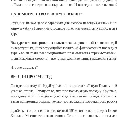
в Голландию совершенно окрыленным. И вот здесь - нестыковка. И
ПАЛОМНИЧЕСТВО В ЯСНУЮ ПОЛЯНУ
Итак, мы имеем дело с отрадным для любого человека желанием п
мир» и «Анна Каренина». Больше того, мы имеем ситуацию, при 
туре.
Экскурсант - наверное, несколько экзальтированный (и точно иде
литературным, интересующийся политико-философским наследием 
тура - то ли глава революционного правительства страны-хозяйки
Принимающая сторона - трепетная хранительница наследия гения 
Что же смущает?
ВЕРСИЯ ПРО 1919 ГОД
По идее, почему бы Круйту было и не посетить Ясную Поляну в 1
усадьба стояла. Смущает то, что про возможную поездку Круйта в
исследователи приводят еще и ту деталь, что пастор-депутат тогда
такая конкретика должна только подтверждать корректность расска
Проблема состоит в том, что весной 1919 года именно через Пов
Колчака. Местом его соединения с Деникиным, который наступал с