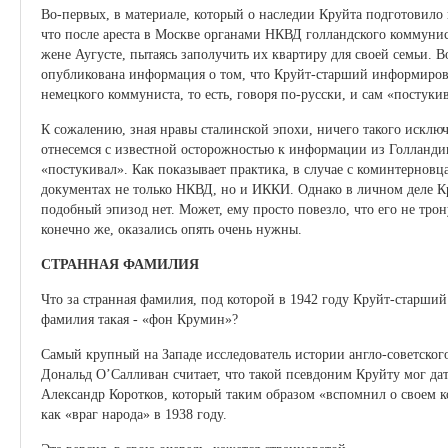
Во-первых, в материале, который о наследии Круйта подготовило 
что после ареста в Москве органами НКВД голландского коммунис
жене Аугусте, пытаясь заполучить их квартиру для своей семьи. В
опубликована информация о том, что Круйт-старший информиро
немецкого коммуниста, то есть, говоря по-русски, и сам «постуки
К сожалению, зная нравы сталинской эпохи, ничего такого исключа
отнесемся с известной осторожностью к информации из Голландии
«постукивал». Как показывает практика, в случае с коминтерновц
документах не только НКВД, но и ИККИ. Однако в личном деле К
подобный эпизод нет. Может, ему просто повезло, что его не трон
конечно же, оказались опять очень нужны.
СТРАННАЯ ФАМИЛИЯ
Что за странная фамилия, под которой в 1942 году Круйт-старши
фамилия такая - «фон Крумин»?
Самый крупный на Западе исследователь истории англо-советско
Дональд O’Салливан считает, что такой псевдоним Круйту мог дат
Александр Коротков, который таким образом «вспомнил о своем
как «враг народа» в 1938 году.