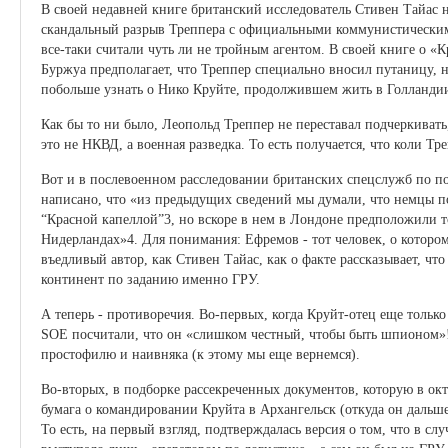
В своей недавней книге британский исследователь Стивен Тайас 
скандальный разрыв Треппера с официальными коммунистическими
все-таки считали чуть ли не тройным агентом. В своей книге о 
Буржуа предполагает, что Треппер специально вносил путаницу, н
побольше узнать о Нико Круйте, продолжившем жить в Голландии
Как бы то ни было, Леопольд Треппер не переставал подчеркивать
это не НКВД, а военная разведка. То есть получается, что коли Тр
Вот и в послевоенном расследовании британских спецслужб по по
написано, что «из предыдущих сведений мы думали, что немцы по
“Красной капеллой”3, но вскоре в нем в Лондоне предположили т
Нидерландах»4. Для понимания: Ефремов - тот человек, о которо
въедливый автор, как Стивен Тайас, как о факте рассказывает, ч
континент по заданию именно ГРУ.
А теперь - противоречия. Во-первых, когда Круйт-отец еще тольк
SOE посчитали, что он «слишком честный, чтобы быть шпионом»!5
простофилю и наивняка (к этому мы еще вернемся).
Во-вторых, в подборке рассекреченных документов, которую в ок
бумага о командировании Круйта в Архангельск (откуда он дальше
То есть, на первый взгляд, подтверждалась версия о том, что в с