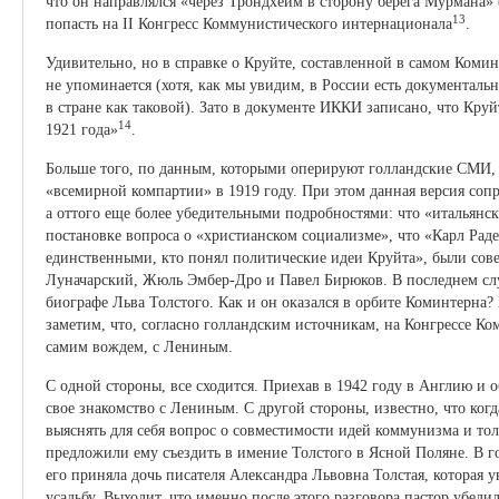
что он направлялся «через Трондхейм в сторону берега Мурмана» 
13
попасть на II Конгресс Коммунистического интернационала
.
Удивительно, но в справке о Круйте, составленной в самом Коминт
не упоминается (хотя, как мы увидим, в России есть документальн
в стране как таковой). Зато в документе ИККИ записано, что Круй
14
1921 года»
.
Больше того, по данным, которыми оперируют голландские СМИ, 
«всемирной компартии» в 1919 году. При этом данная версия сопр
а оттого еще более убедительными подробностями: что «итальянс
постановке вопроса о «христианском социализме», что «Карл Рад
единственными, кто понял политические идеи Круйта», были со
Луначарский, Жюль Эмбер-Дро и Павел Бирюков. В последнем случ
биографе Льва Толстого. Как и он оказался в орбите Коминтерна?
заметим, что, согласно голландским источникам, на Конгрессе Ко
самим вождем, с Лениным.
С одной стороны, все сходится. Приехав в 1942 году в Англию и
свое знакомство с Лениным. С другой стороны, известно, что ког
выяснять для себя вопрос о совместимости идей коммунизма и то
предложили ему съездить в имение Толстого в Ясной Поляне. В г
его приняла дочь писателя Александра Львовна Толстая, которая у
усадьбу. Выходит, что именно после этого разговора пастор убедил