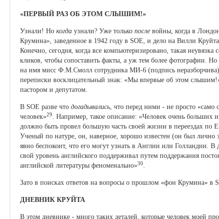
«ПЕРВЫЙ РАЗ ОБ ЭТОМ СЛЫШИМ!»
Узнали! Но
когда
узнали? Уже только
после
войны, когда в Лондон
Крумина», заведенное в 1942 году в SOE, и дело на Вилли Круйта
Конечно, сегодня, когда все компьютеризировано, такая неувязка
кликов, чтобы сопоставить факты, а уж тем более фотографии. Но
на имя мисс Ф.М.Смолл сотрудника МИ-6 (подпись неразборчива
переписки восклицательный знак: «Мы впервые об этом слышим!
пастором и депутатом.
В SOE разве что
догадывались
, что перед ними - не просто «само
29
человек»
. Например, такое описание: «Человек очень больших 
должно быть провел большую часть своей жизни в переездах по Е
Ученый по натуре, он, наверное, хорошо известен (он был лично 
явно беспокоит, что его могут узнать в Англии или Голландии. В 
свой уровень английского поддерживал путем поддержания постоя
30
английской литературы феноменально»
.
Зато в поисках ответов на вопросы о прошлом «фон Крумина» в 
ДНЕВНИК КРУЙТА
В этом дневнике - много таких деталей, которые человек моей п