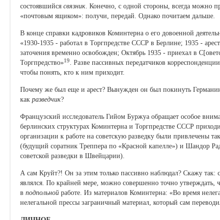
состоявшийся
связник
. Конечно, с одной стороны, всегда можно 
«почтовым ящиком»: получи, передай. Однако почитаем дальше.
В конце справки кадровиков Коминтерна о его довоенной деятель
«1930-1935 - работал в Торгпредстве СССР в Берлине; 1935 - арес
заточения временно освобожден; Октябрь 1935 - приехал в С[оветс
19
Торгпредство»
. Разве пассивных передатчиков корреспонденции 
чтобы понять, кто к ним приходит.
Почему же был еще и арест? Вынужден он был покинуть Германию
как
разведчик
?
Французский исследователь Гийом Буржуа обращает особое вниман
берлинских структурах Коминтерна и Торгпредстве СССР приходитс
организации к работе на советскую разведку были привлечены та
(будущий соратник Треппера по «Красной капелле») и Шандор Ра
советской разведки в Швейцарии).
А сам Круйт?! Он за этим только пассивно наблюдал? Скажу так: 
являлся. По крайней мере, можно совершенно точно утверждать, ч
в
подпольной
работе. Из материалов Коминтерна: «Во время нелег
нелегальной прессы заграничный материал, который сам переводи
ЛИЧНОЕ