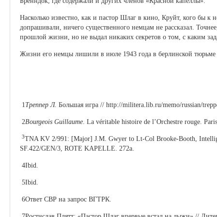
Бренндок, где содержали и других членов «Красной капеллы».
Насколько известно, как и пастор Шлаг в кино, Круйт, кого бы к 
допрашивали, ничего существенного немцам не рассказал. Точнее,
прошлой жизни, но не выдал никаких секретов о том, с каким за
Жизни его немцы лишили в июле 1943 года в берлинской тюрьме
1
Треппер Л.
Большая игра // http://militera.lib.ru/memo/russian/trep
2
Bourgeois Guillaume
. La véritable histoire de l’Orchestre rouge. Pa
3
TNA KV 2/991: [Major] J.M. Gwyer to Lt-Col Brooke-Booth, Intell
SF.422/GEN/3, ROTE KAPELLE. 272a.
4Ibid.
5Ibid.
6Ответ СВР на запрос ВГТРК.
7Ростислав Плятт: «Пастор Шлаг впервые встал на лыжи» // Литера