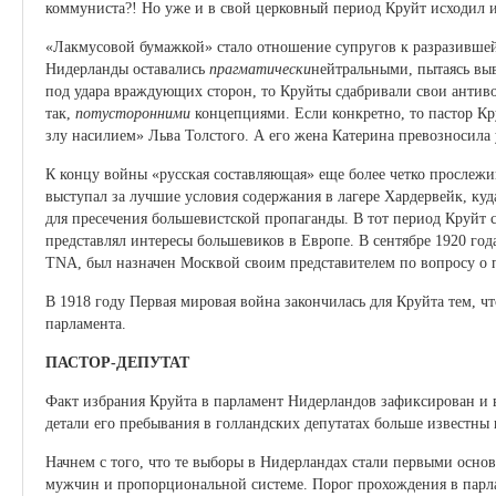
коммуниста?! Но уже и в свой церковный период Круйт исходил и
«Лакмусовой бумажкой» стало отношение супругов к разразившей
Нидерланды оставались
прагматически
нейтральными, пытаясь вы
под удара враждующих сторон, то Круйты сдабривали свои антиво
так,
потусторонними
концепциями. Если конкретно, то пастор К
злу насилием» Льва Толстого. А его жена Катерина превозносила
К концу войны «русская составляющая» еще более четко прослежив
выступал за лучшие условия содержания в лагере Хардервейк, ку
для пресечения большевистской пропаганды. В тот период Круй
представлял интересы большевиков в Европе. В сентябре 1920 год
TNA, был назначен Москвой своим представителем по вопросу о
В 1918 году Первая мировая война закончилась для Круйта тем, ч
парламента.
ПАСТОР-ДЕПУТАТ
Факт избрания Круйта в парламент Нидерландов зафиксирован и 
детали его пребывания в голландских депутатах больше известны
Начнем с того, что те выборы в Нидерландах стали первыми осно
мужчин и пропорциональной системе. Порог прохождения в парлам