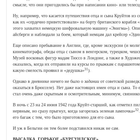
смысле, что они пригодились бы при написании кино- или телесц
Ну, например, что касается путешествия отца и сына Круйтов из с
как их «сердечно приветствовали» на борту британского корабля «
этого захватил немецкую шифровальную машину «Энигма»). Описа
айсберги и наблюдали за боем, который немцам дал крейсер «Эди
Еще описано пребывание в Англии, где, кроме экскурсии (и моли
кинематографа, обеды отца с сыном в венгерском, турецком, чешс
Музей восковых фигур мадам Тюссо в Лондоне, а также в Художе
оказались, когда их отправили на курсы по прыжкам с парашютом
31
какую смелость проявил и «дедушка»
).
Однако в дневнике ничего не было о
задании
от советской разведк
оказаться в Брюсселе). Нет даже настоящих имен отца и сына. То 
стал очень даже скрытным и осмотрительным, минимум, связник
В ночь с 23 на 24 июня 1942 года Круйт-старший, как отметил пи
32
нервным, но сразу прыгнул, когда загорелась зеленая лампочка»
его багаж с тем, что было приготовлено для его сына.
И уж в Бельгии он тем более подставился никак не сам.
ВЫСАДКА. ГОРЬКОЕ «БУРГУНДСКОЕ»