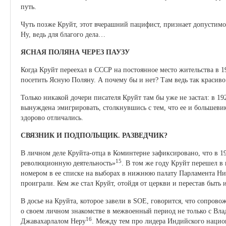
путь.
Чуть позже Круйт, этот вчерашний пацифист, признает допустимос
Ну, ведь для благого дела…
ЯСНАЯ ПОЛЯНА ЧЕРЕЗ ПАУЗУ
Когда Круйт переехал в СССР на постоянное место жительства в 1
посетить Ясную Поляну. А почему бы и нет? Там ведь так красиво
Только никакой дочери писателя Круйт там бы уже не застал: в 1
вынуждена эмигрировать, столкнувшись с тем, что ее и большевик
здорово отличались.
СВЯЗНИК И ПОДПОЛЬЩИК. РАЗВЕДЧИК?
В личном деле Круйта-отца в Коминтерне зафиксировано, что в 19
15
революционную деятельность»
. В том же году Круйт перешел в
номером в ее списке на выборах в нижнюю палату Парламента Н
проиграли. Кем же стал Круйт, отойдя от церкви и перестав быть 
В досье на Круйта, которое завели в SOE, говорится, что сопро
о своем личном знакомстве в межвоенный период не только с В
16
Джавахарлалом Неру
. Между тем про лидера Индийского национ