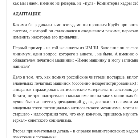
как мы знаем, именно из резерва, из «пула» Коминтерна кадры се
АДАПТАЦИЯ
Какими бы радикальными взглядами ни проникся Круйт при эпизо
система, с которой он сталкивался в ежедневном режиме, переех
изменить некоторые его привычки.
Первый пример - из той же анкеты из ИМЛИ. Заполнил он ее своео
минимум, один вопрос, которого в анкете… не было. А именно: он
обладателем печатной машинки: «Имею машинку и могу записыва
написал?
Дело в том, что, как помнят российские читатели постарше, вплот
владельцах печатных машинок (особенно незарегистрированных) п
аппаратов тиражировать антисоветские материалы: от листовок 
Кстати, не зря подозревали: сколько именно на таких машинках б
лучше было «нанести упреждающий удар», доложив о наличии маш
владельца этого потенциально антисоветского механизма, могли н
старшего - иллюстрация того, что ему, конечно, пришлось научит
зеркал» советского социализма.
Вторая примечательная деталь - в справке коминтерновских кадр
пунктуация сохранены: