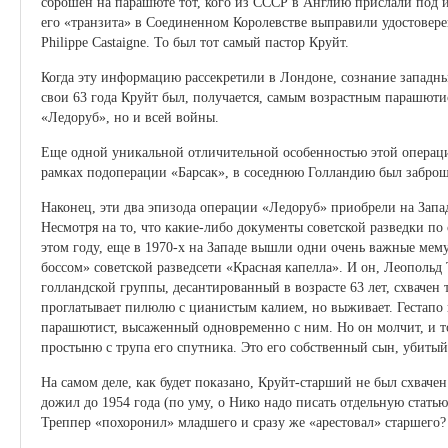
сброшен на парашюте тот, кого из СССР в Англию прислали под 
его «транзита» в Соединенном Королевстве выправили удостовере
Philippe Cаstaigne. То был тот самый пастор Круйт.
Когда эту информацию рассекретили в Лондоне, сознание западных
свои 63 года Круйт был, получается, самым возрастным парашюти
«Ледоруб», но и всей войны.
Еще одной уникальной отличительной особенностью этой операции 
рамках подоперации «Барсак», в соседнюю Голландию был забро
Наконец, эти два эпизода операции «Ледоруб» приобрели на Запа
Несмотря на то, что какие-либо документы советской разведки по
этом году, еще в 1970-х на Западе вышли одни очень важные мем
боссом» советской разведсети «Красная капелла». И он, Леопольд
голландской группы, десантированный в возрасте 63 лет, схвачен 
проглатывает пилюлю с цианистым калием, но выживает. Гестапо п
парашютист, высаженный одновременно с ним. Но он молчит, и то
простыню с трупа его спутника. Это его собственный сын, убиты
На самом деле, как будет показано, Круйт-старший не был схвач
дожил до 1954 года (по уму, о Нико надо писать отдельную статью,
Треппер «похоронил» младшего и сразу же «арестовал» старшего?