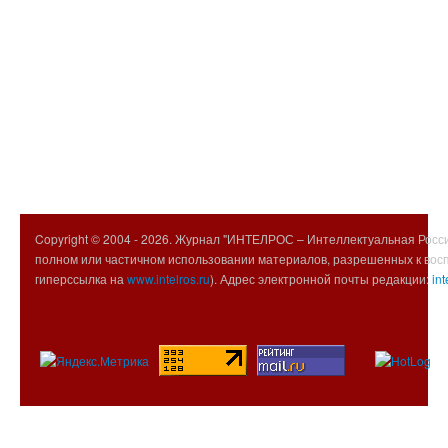
Copyright © 2004 -
2026. Журнал "ИНТЕЛРОС – Интеллектуальная Росси
полном или частичном использовании материалов, разрешенных к вос
гиперссылка на
www.intelros.ru
). Адрес электронной почты редакции:
int