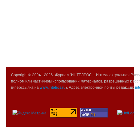
Copyright © 2004 -
2026. Журнал "ИНТЕЛРОС – Интеллектуальная Росси
полном или частичном использовании материалов, разрешенных к вос
гиперссылка на
www.intelros.ru
). Адрес электронной почты редакции:
int