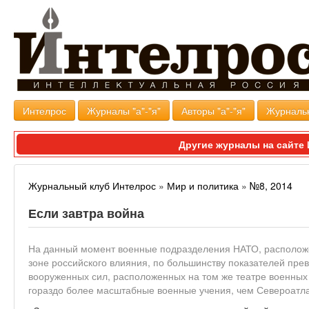
Интелрос
Журналы "а"-"я"
Авторы "а"-"я"
Журналь
Другие журналы на сайт
Журнальный клуб Интелрос
»
Мир и политика
»
№8, 2014
Если завтра война
На данный момент военные подразделения НАТО, расположе
зоне российского влияния, по большинству показателей пре
вооруженных сил, расположенных на том же театре военных 
гораздо более масштабные военные учения, чем Североатла