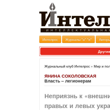
Интелрос
Журналы "а"-"я"
Авторы
Другие
Журнальный клуб Интелрос
»
Мир и по
ЯНИНА СОКОЛОВСКАЯ
Власть – легионерам
Неприязнь к «внеш
правых и левых укр