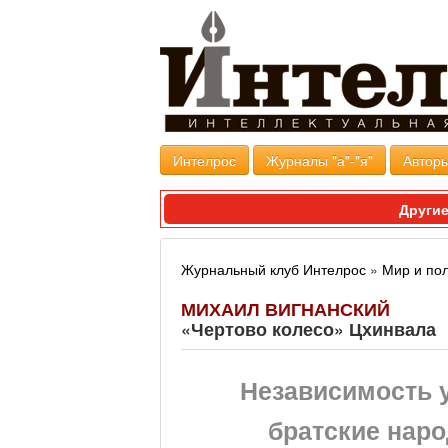
Интелрос
Журналы "а"-"я"
Авторы
Другие
Журнальный клуб Интелрос
»
Мир и по
МИХАИЛ ВИГНАНСКИЙ
«Чертово колесо» Цхинвала
Независимость у
братские нар