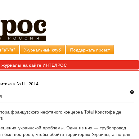
 "а"-"я"
Журнальный клуб
Поддержать проект
 журналы на сайте ИНТЕЛРОС
литика
»
№11, 2014
и
ктора французского нефтяного концерна Total Кристофа де
rs
решения украинской проблемы. Один из них — трубопровод
Он был построен, чтобы обойти территорию Украины, а не для