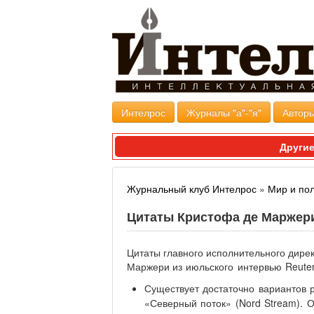
Интелрос
Журналы "а"-"я"
Авторы
Другие
Журнальный клуб Интелрос
»
Мир и по
Цитаты Кристофа де Маржер
Цитаты главного исполнительного дире
Маржери
из июльского интервью Reute
Существует достаточно вариантов 
«Северный поток» (Nord Stream). 