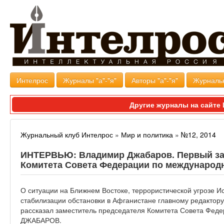
Интелрос
Журналы "а"-"я"
Авторы "а"-"я"
Журналь
Другие журналы на сайт
Журнальный клуб Интелрос
»
Мир и политика
»
№12, 2014
ИНТЕРВЬЮ: Владимир Джабаров. Первый за
Комитета Совета Федерации по международ
О ситуации на Ближнем Востоке, террористической угрозе Ис
стабилизации обстановки в Афганистане главному редакто
рассказал заместитель председателя Комитета Совета Фе
ДЖАБАРОВ.