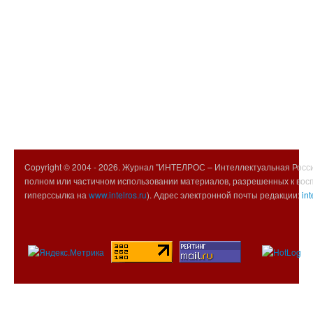
Copyright © 2004 -
2026. Журнал "ИНТЕЛРОС – Интеллектуальная Росси
полном или частичном использовании материалов, разрешенных к вос
гиперссылка на
www.intelros.ru
). Адрес электронной почты редакции:
int