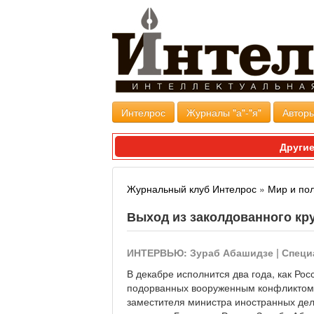
Интелрос
Журналы "а"-"я"
Авторы
Другие
Журнальный клуб Интелрос
»
Мир и по
Выход из заколдованного кру
ИНТЕРВЬЮ: Зураб Абашидзе | Специ
В декабре исполнится два года, как Ро
подорванных вооруженным конфликтом в
заместителя министра иностранных дел