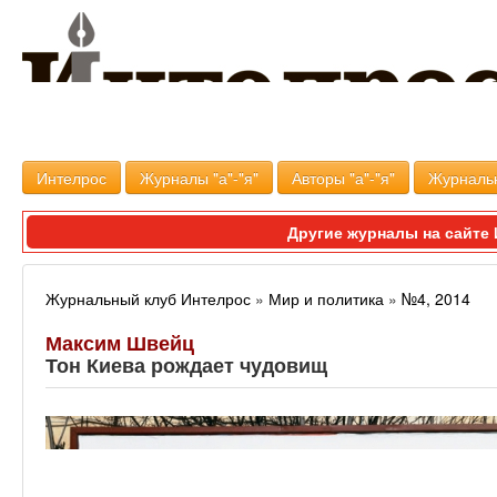
Интелрос
Журналы "а"-"я"
Авторы "а"-"я"
Журналь
Другие журналы на сайт
Журнальный клуб Интелрос
»
Мир и политика
»
№4, 2014
Максим Швейц
Тон Киева рождает чудовищ