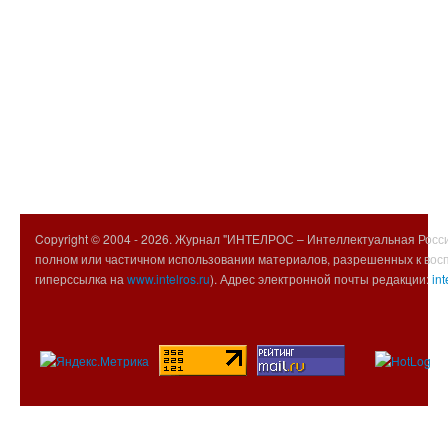
Copyright © 2004 -
2026. Журнал "ИНТЕЛРОС – Интеллектуальная Росси
полном или частичном использовании материалов, разрешенных к вос
гиперссылка на
www.intelros.ru
). Адрес электронной почты редакции:
int