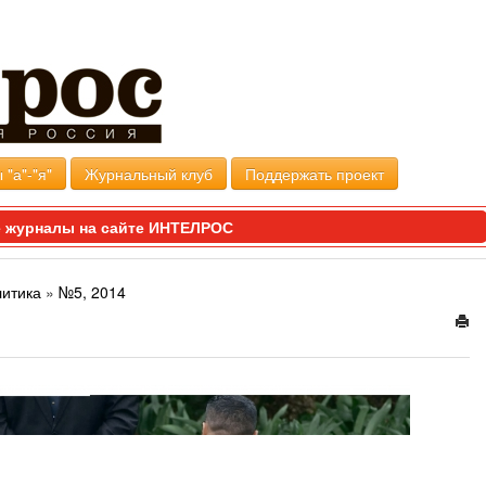
 "а"-"я"
Журнальный клуб
Поддержать проект
 журналы на сайте ИНТЕЛРОС
литика
»
№5, 2014