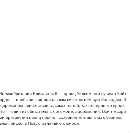
еликобритании Елизаветы II — принц Уильям, его супруга Кейт
жордж — прибыли с официальным визитом в Новую Зеландию. В
еремонию приветствия высоких гостей, как это принято среди
ото — один из обязательных элементов церемонии. Воин-маори
й британский принц поднял, сохраняя контакт глаз с воином.
льям пришел в Новую Зеландию с миром.