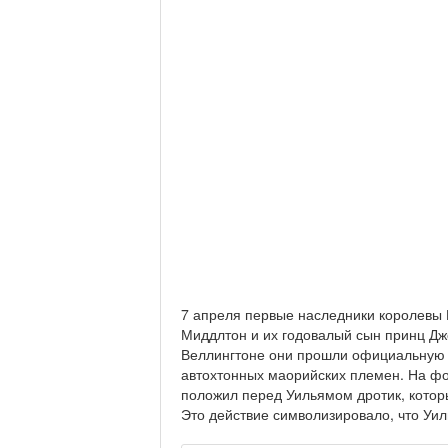
7 апреля первые наследники королевы В
Миддлтон и их годовалый сын принц Д
Веллингтоне они прошли официальную ц
автохтонных маорийских племен. На ф
положил перед Уильямом дротик, которы
Это действие символизировало, что Уи