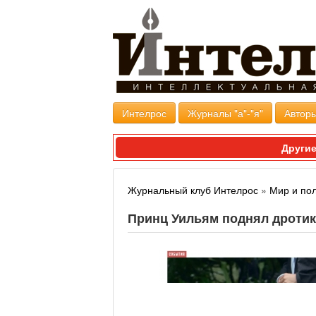
Интелрос
Журналы "а"-"я"
Авторы
Другие
Журнальный клуб Интелрос
»
Мир и по
Принц Уильям поднял дротик