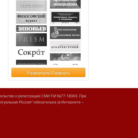
Развернуть/Свернуть
тельство о регистрации СМИ ПИ №77-18303. При
туальная Россия" обязательна (в Интернете –