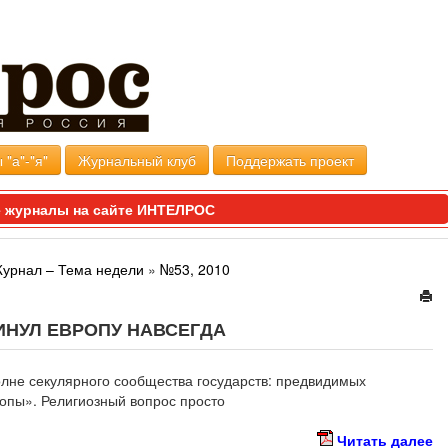
 "а"-"я"
Журнальный клуб
Поддержать проект
 журналы на сайте ИНТЕЛРОС
Журнал – Тема недели
»
№53, 2010
ИНУЛ ЕВРОПУ НАВСЕГДА
олне секулярного сообщества государств: предвидимых
опы». Религиозный вопрос просто
Читать далее