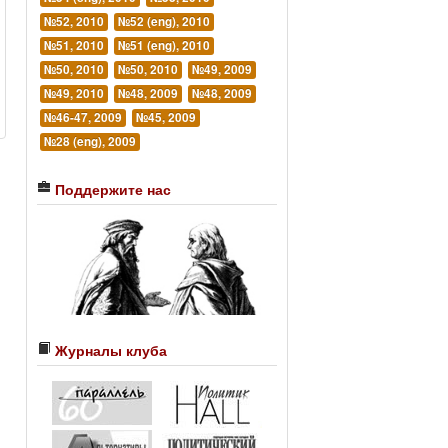
№52, 2010
№52 (eng), 2010
№51, 2010
№51 (eng), 2010
№50, 2010
№50, 2010
№49, 2009
№49, 2010
№48, 2009
№48, 2009
№46-47, 2009
№45, 2009
№28 (eng), 2009
Поддержите нас
Журналы клуба