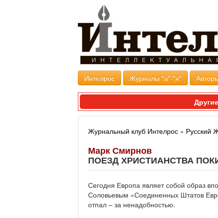
Интелрос
Журналы "а"-"я"
Авторы
Другие
Журнальный клуб Интелрос
»
Русский 
Марк Смирнов
ПОЕЗД ХРИСТИАНСТВА ПОК
Сегодня Европа являет собой образ вп
Соловьевым «Соединенных Штатов Евр
отпал – за ненадобностью.