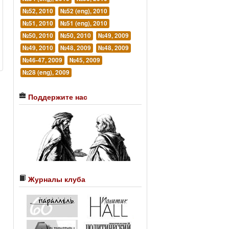
№52, 2010
№52 (eng), 2010
№51, 2010
№51 (eng), 2010
№50, 2010
№50, 2010
№49, 2009
№49, 2010
№48, 2009
№48, 2009
№46-47, 2009
№45, 2009
№28 (eng), 2009
Поддержите нас
Журналы клуба