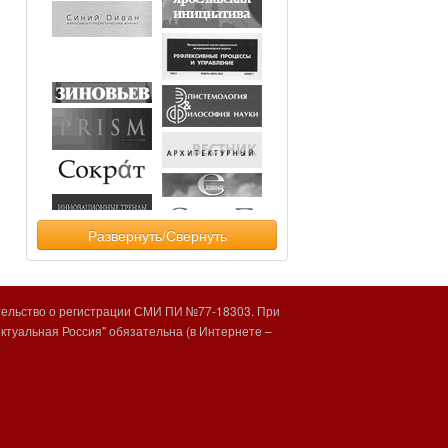
Развернуть/Свернуть
тельство о регистрации СМИ ПИ №77-18303. При
туальная Россия" обязательна (в Интернете –