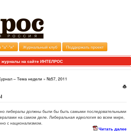
 "а"-"я"
Журнальный клуб
Поддержать проект
 журналы на сайте ИНТЕЛРОС
Журнал – Тема недели
»
№57, 2011
Ы
енно либералы должны были бы быть самыми последовательными
ералами на самом деле. Либеральная идеология во всем мире,
енно с национализмом.
Читать далее