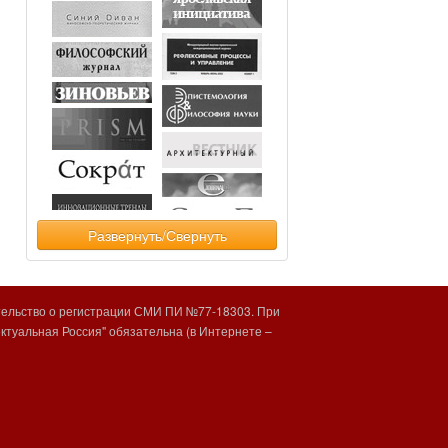
Развернуть/Свернуть
тельство о регистрации СМИ ПИ №77-18303. При
туальная Россия" обязательна (в Интернете –