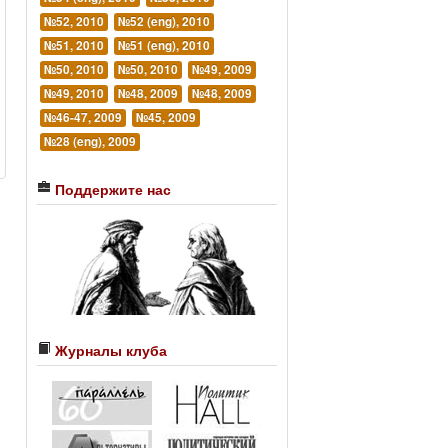
№52, 2010
№52 (eng), 2010
№51, 2010
№51 (eng), 2010
№50, 2010
№50, 2010
№49, 2009
№49, 2010
№48, 2009
№48, 2009
№46-47, 2009
№45, 2009
№28 (eng), 2009
Поддержите нас
Журналы клуба