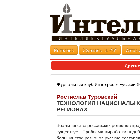
Интелрос
Журналы "а"-"я"
Авторы
Другие
Журнальный клуб Интелрос
»
Русский 
Ростислав Туровский
ТЕХНОЛОГИЯ НАЦИОНАЛЬНО
РЕГИОНАХ
Вбольшинстве российских регионов про
существует. Проблема выработки подобн
большинстве регионов русские составл