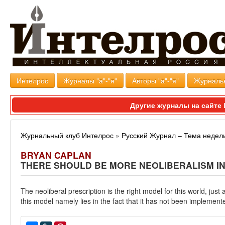
Интелрос
Журналы "а"-"я"
Авторы "а"-"я"
Журналь
Другие журналы на сайт
Журнальный клуб Интелрос
»
Русский Журнал – Тема недел
BRYAN CAPLAN
THERE SHOULD BE MORE NEOLIBERALISM I
The neoliberal prescription is the right model for this world, just
this model namely lies in the fact that it has not been implemented