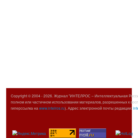
Copyright © 2004 -
2026. Журнал "ИНТЕЛРОС – Интеллектуальная Росси
полном или частичном использовании материалов, разрешенных к вос
гиперссылка на
www.intelros.ru
). Адрес электронной почты редакции:
int