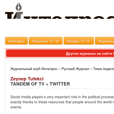
Интелрос
Журналы "а"-"я"
Авторы "а"-"я"
Журналь
Другие журналы на сайт
Журнальный клуб Интелрос
»
Русский Журнал – Тема недел
Zeynep Tufekci
TANDEM OF TV + TWITTER
Social media played a very important role in the political processe
exactly thanks to these resources that people around the world 
events.