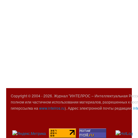
Copyright © 2004 -
2026. Журнал "ИНТЕЛРОС – Интеллектуальная Росси
полном или частичном использовании материалов, разрешенных к вос
гиперссылка на
www.intelros.ru
). Адрес электронной почты редакции:
int