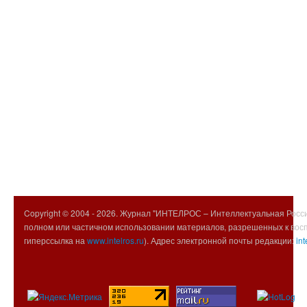
Copyright © 2004 -
2026. Журнал "ИНТЕЛРОС – Интеллектуальная Росси
полном или частичном использовании материалов, разрешенных к вос
гиперссылка на
www.intelros.ru
). Адрес электронной почты редакции:
int