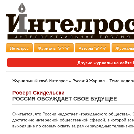
Интелрос
Журналы "а"-"я"
Авторы "а"-"я"
Журналь
Другие журналы на сайт
Журнальный клуб Интелрос
»
Русский Журнал – Тема недел
Роберт Скидельски
РОССИЯ ОБСУЖДАЕТ СВОЕ БУДУЩЕЕ
Считается, что России недостает «гражданского общества».
достаточно интересной общественной сферой, в которой вс
выходящие по своему охвату за рамки заурядных телевизио