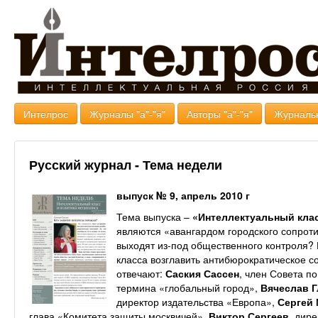
Интелрос
Журналы "а"-"я"
Авторы "а"-"я"
Журналь
Русский журнал - Тема недели
выпуск № 9, апрель 2010 г
Тема выпуска –
«Интеллектуальный клас
являются «авангардом городского сопроти
выходят из-под общественного контроля? 
класса возглавить антибюрократическое с
отвечают:
Саския Сассен
, член Совета 
термина «глобальный город»,
Вячеслав 
директор издательства «Европа»,
Сергей
глава «Комитета защиты москвичей»,
Виктор Сергеев
, дир