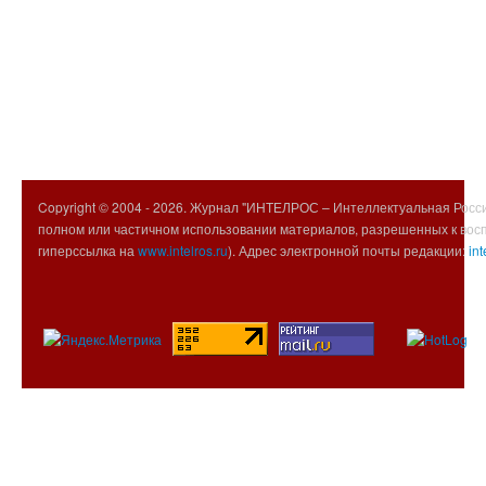
Copyright © 2004 -
2026. Журнал "ИНТЕЛРОС – Интеллектуальная Росси
полном или частичном использовании материалов, разрешенных к вос
гиперссылка на
www.intelros.ru
). Адрес электронной почты редакции:
int