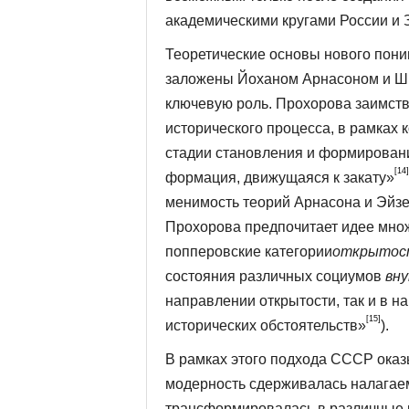
академическими кругами России и 
Теоретические основы нового поним
заложены Йоханом Арнасоном и 
ключевую роль. Прохорова заимству
исторического процесса, в рамках 
стадии становления и формировани
[14]
форма­ция, движущаяся к закату»
менимость теорий Арнасона и Эйзе
Прохорова предпочитает идее мно
попперовские категории
открытос
состояния различных социумов
вн
направлении открытости, так и в 
[15]
исторических обстоятельств»
).
В рамках этого подхода СССР оказ
модерность сдерживалась налагаемы
трансформировалась в различные