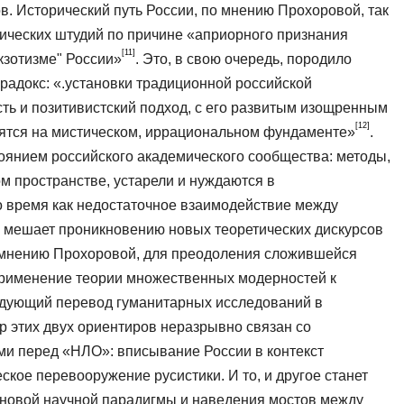
. Исторический путь России, по мнению Прохоровой, так
мических штудий по причине «априорного признания
[11]
кзотизме" России»
. Это, в свою очередь, породило
адокс: «.установки традиционной россий­ской
сть и позитивистский подход, с его развитым изощренным
[12]
ятся на мистиче­ском, иррациональном фундаменте»
.
оя­нием российского академического сообщества: методы,
м пространстве, устарели и нуждаются в
 время как недостаточное взаимодействие между
 мешает проникновению новых теоретических дискурсов
мнению Прохоровой, для пре­одоления сложившейся
применение теории множественных модерностей к
едующий перевод гуманитарных исследований в
р этих двух ориентиров неразрывно связан со
ими перед «НЛО»: вписывание России в контекст
ское перевооружение русистики. И то, и другое станет
 новой научной парадигмы и наведения мостов между