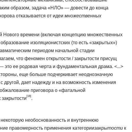
аким об­разом, задача «НЛО» — довести до конца
хорова отказывается от идеи
множественных
й Нового времени (включая концепцию множе­ственных
образование изоляционистских (то есть «закрытых»)
равматическим периодом начальной стадии
агаем, что феномен открытости / закрыто­сти присущ
— это ее родовая черта и фундамен­тальная драма. <...>
 стороны, еще больше подчер­кивает неоднозначную
 с другой, дает надежду и на возможность изменения
 обжалование приго­вора о «фатальной
[16]
 закрытости
.
 некоторую необоснованность и внут­реннюю
ение правомерность применения категории
закрытости
к