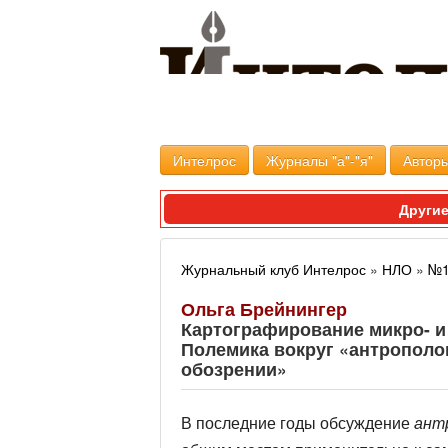
Интелрос
Журналы "а"-"я"
Авторы
Другие
Журнальный клуб Интелрос
»
НЛО
»
№1
Ольга Брейнингер
Картографирование микро- и
Полемика вокруг «антрополо
обозрении»
В последние годы обсуждение
ант