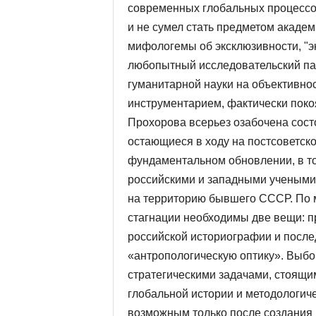
современных глобальных процессов
и не сумел стать предметом ака­де
мифологемы об эксклюзивности, "э
любо­пытный исследовательский пар
гуманитарной науки на объективно
инструментарием, фактически поко
Прохорова всерьез озабочена сост
остающиеся в ходу на постсоветско
фундаментальном обновлении, в то
россий­скими и западными учеными
на территорию бывшего СССР. По 
стагнации необходимы две вещи: 
российской историографии и посл
«антропологическую оптику». Выбо
стратегическими задачами, стоя­щ
глобальной истории и методологиче
возмож­ным только после создания