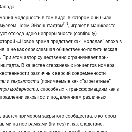
Запада.
ания модерности в том виде, в ко­тором они были
[13]
Шмуэлем Ноем Эйзенштадтом
, играют в манифесте
ет от­сюда идею непрерывности (continuity)
которой «.Новое время предстает как "молодая" эпоха в
я, а не как одряхлевшая общественно-политическая
. При этом автор существенно ограничивает при­
нштадта. В качестве стержневых концеп­тов номера
жественности различных версий современности
ти
и
закрытости
(понимаемые как «"агрегатные"
утри модерности,
способных к трансформациям как в
направлении закрытости под влиянием различных
ывается примером закрытого сообще­ства, в котором
ми на нее рамками (frames) и, как следствие,
 компенсаторные механизмы, способствовавшие