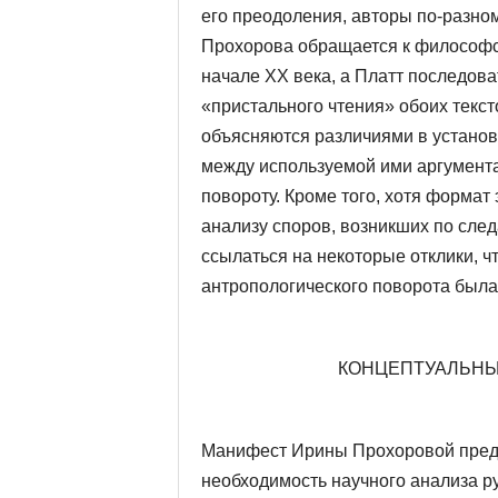
его преодоления, авторы по-разно
Прохорова обращается к фило­софс
начале XX века, а Платт последов
«пристального чтения» обоих текст
объясняются различиями в установка
между используемой ими аргумента
повороту. Кроме того, хотя фор­ма
анализу споров, воз­никших по сле
ссылаться на некоторые отклики, ч
антропологического поворота была
КОНЦЕПТУАЛЬНЫ
Манифест Ирины Прохоровой предс
необходимость научного анализа р