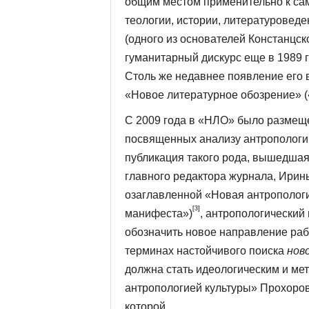
общим местом применительно к сам
теологии, истории, литературоведе
(одного из основателей Констанцск
гуманитарный дискурс еще в 1989 
Столь же недавнее появление его в
«Новое литературное обозрение» 
С 2009 года в «НЛО» было размеще
посвященных анализу антропологич
публикация такого рода, вышедшая
главного редактора журнала, Ирины
озаглавленной «Новая антропо­лог
[3]
манифеста»)
, антропологический
обозначить новое направление раб
терминах настойчивого поиска
нов
должна стать идеологическим и ме
антропологией культуры» Прохоров
которой