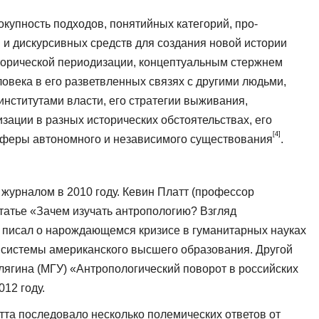
купность подходов, понятийных категорий, про­
и дискурсивных средств для создания новой ис­тории
торической периодизации, концептуальным стержнем
ловека в его разветвленных связях с дру­гими людьми,
нститутами власти, его стратегии выживания,
зации в разных исторических обстоя­тельствах, его
[4]
сферы автономного и независимого существования
.
журналом в 2010 году. Кевин Платт (про­фессор
татье «Зачем изучать антрополо­гию? Взгляд
писал о нарождающемся кри­зисе в гуманитарных науках
 системы американского высшего образования. Другой
лягина (МГУ) «Антропологический поворот в российских
012 году.
та последовало несколько полемиче­ских ответов от