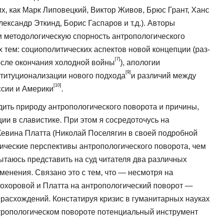
их, как Марк Липовецкий, Виктор Живов, Брюс Грант, Ханс
ек­сандр Эткинд, Борис Гаспаров и т.д.). Авторы
 и методологическую спорность антропологического
х тем: социополитических аспектов новой концепции (раз­
[7]
осле окончания холодной войны
), апо­логии
[9]
ституционализации нового подхода
и различий между
[10]
сии и Америки
.
дить природу антропологического пово­рота и причины,
ии в славистике. При этом я сосредоточусь на
вина Платта (Нико­лай Поселягин в своей подробной
гические перспективы антропологического поворота, чем
ытаюсь представить на суд читателя два различных
зменения. Связано это с тем, что — несмотря на
охоровой и Платта на антропологический поворот —
расхождений. Констатируя кризис в гу­манитарных науках
тропологическом повороте потенциальный инструмент