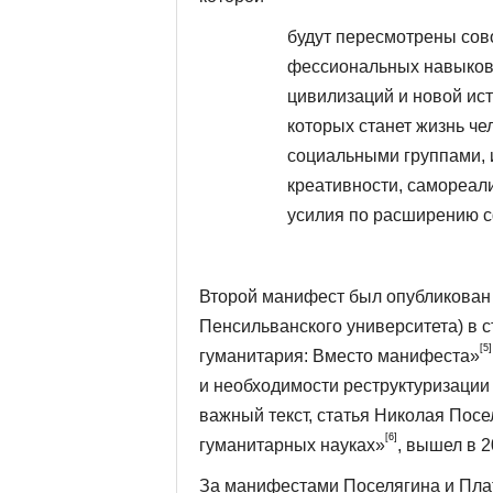
будут пересмотрены сово
фессиональных навыков 
цивилизаций и новой ис
которых станет жизнь че
социальными группами, и
креативности, самореали
усилия по расширению 
Второй манифест был опубликован 
Пенсильванского университета) в с
[5]
гуманитария: Вместо манифеста»
и необходимости реструктуризации
важный текст, статья Николая Посе
[6]
гуманитар­ных науках»
, вышел в 2
За манифестами Поселягина и Плат