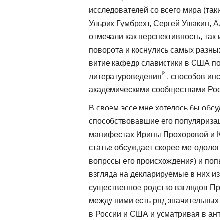
исследователей со всего мира (так
Ульрих Гумбрехт, Сергей Ушакин, Ал
отмечали как перспективность, так
поворота и косну­лись самых разны
витие кафедр славистики в США п
[8]
литературоведения
, способов ин
академическими сообществами Рос
В своем эссе мне хотелось бы обсу
способствовавшие его популяризац
манифестах Ирины Прохоровой и Ке
статье обсуждает скорее методоло
вопросы его происхождения) и поп
взгляда на деклари­руемые в них и
существенное родство взглядов Пр
между ними есть ряд значительных 
в России и США и усматривая в ан