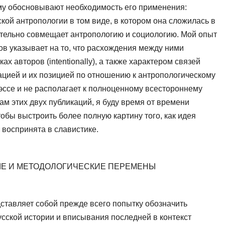
му об­основывают необходимость его применения:
кой антропологии в том виде, в котором она сложилась в
ательно совмещает антропологию и социологию. Мой опыт
ов указывает на то, что расхождения между ними
х авторов (intentionally), а также характером связей
цией и их по­зицией по отношению к антропологическому
т эссе и не располагает к полноценному всестороннему
дам этих двух публикаций, я буду время от времени
тобы выстроить более полную картину того, как идея
 воспринята в славистике.
Е И МЕТОДОЛОГИЧЕСКИЕ ПЕРЕМЕНЫ
тавляет собой прежде всего попытку обозначить
усской истории и вписывания последней в контекст