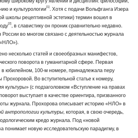
ому широкому кругу явле­ний и дисциплин: философии,
[1]
нию и куль­турологии
. Хотя с подачи Вольфганга Изера
ой школы рецептивной эстетики) термин вошел в
[2]
году
, в славистику он проник сравнительно недавно.
 России во многом связано с деятель­ностью журнала
(«НЛО»).
но несколько статей и своеобразных манифестов,
еского поворота в гума­нитарной сфере. Первая
 в юбилейном, 100-м номере, принадлежала перу
 Про­хоровой. Во вступительной статье к номеру,
ия культуры» (с подзаголовком «Вступление на правах
 поворот выступает в качестве ориентира, призванного
оты журнала. Прохорова описывает исто­рию «НЛО» в
ой антропологии культуры,
которая, в свою очередь,
тодологическим кредо журнала. Под «новой
а понимает новую исследовательскую парадигму, в