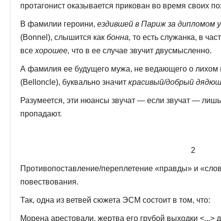
протагонист оказывается прикован во время своих п
В фамилии героини,
ездившей в Париж за дипломом 
(Bonnel), слышится как
бонна,
то есть служанка, в час
все
хорошее,
что в ее случае звучит двусмысленно.
А фамилия ее будущего мужа, не ведающего о лихом 
(Belloncle), буквально значит
красивый/добрый дядю
Разумеется, эти нюансы звучат — если звучат — лишь
пропадают.
2
Противопоставление/переплетение «правды» и «сло
повествования.
Так, одна из ветвей сюжета ЭСМ состоит в том, что:
Морена арестовали, жертва его грубой выходки <...> да