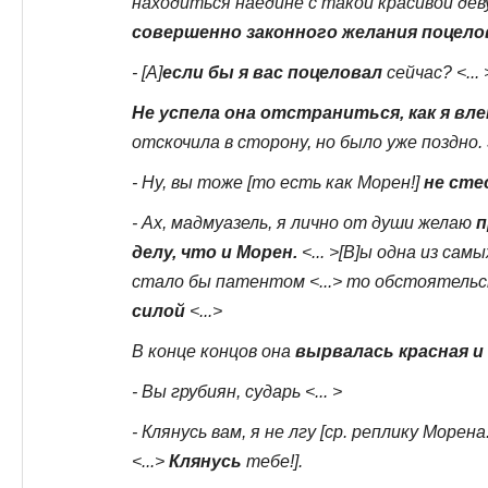
находиться наедине с такой красивой дев
совершенно законного желания поцело
- [А]
если бы я вас поцеловал
сейчас? <... 
Не успела она отстраниться, как я вле
отскочила в сторону, но было уже поздно.
- Ну, вы тоже [то есть как Морен!]
не сте
- Ах, мадмуазель, я лично от души желаю
п
делу, что и Морен.
<... >[В]ы одна из сам
стало бы патентом <...> то обстоятель
силой
<...>
В конце концов она
вырвалась красная и
- Вы грубиян, сударь <... >
- Клянусь вам, я не лгу [ср. реплику Морена
<...>
Клянусь
тебе!].