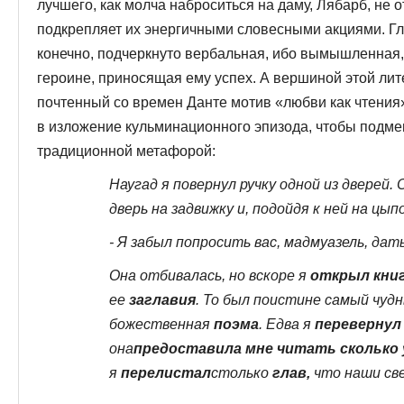
лучшего, как молча наброситься на даму, Лябарб, не 
подкрепляет их энергич­ными словесными акциями. Гл
конечно, под­черкнуто вербальная, ибо вымышленная,
героине, приносящая ему успех. А вершиной этой лит
почтенный со времен Данте мотив «любви как чтения
в изложение кульминационного эпизода, чтобы под­м
традиционной метафорой:
Наугад я повернул ручку одной из дверей. 
дверь на задвижку и, подойдя к ней на цыпо
- Я забыл попросить вас, мадмуазель, дат
Она отбивалась, но вскоре я
открыл книг
ее
заглавия
. То был поистине самый чуд
божественная
поэма
. Едва я
перевернул
она
предоставила мне чи­тать сколько
я
перелистал
столько
глав,
что наши све