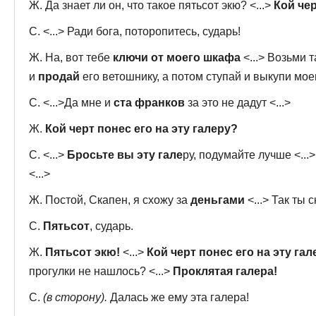
Ж. Да знает ли он, что такое пятьсот экю? <...>
Кой чер
С. <...> Ради бога, поторопитесь, сударь!
Ж. На, вот тебе
ключи от моего шкафа
<...> Возьми 
и
продай
его ветошнику, а потом ступай и выкупи мое
С. <...>Да мне и
ста франков
за это не дадут <...>
Ж.
Кой черт понес его на эту галеру?
С. <...>
Бросьте вы эту гале
ру, подумайте лучше <...
<...>
Ж. Постой, Скапен, я схожу за
деньгами
<...> Так ты 
С.
Пятьсот
, сударь.
Ж.
Пятьсот экю!
<...>
Кой черт понес его на эту гал
прогулки не нашлось? <...>
Проклятая галера!
С.
(в сторону).
Далась же ему эта галера!