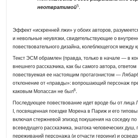
5
неотвратимой
.
Эффект «искренней лжи» у обоих авторов, разумеется
и невольные неувязки, свидетельствующие о внутре
повествовательного дизайна, колеблющегося между 
Текст ЭСМ обрамлен (правда, только в начале — в ко
внешнего рассказчика, как бы самого автора, ответом 
повествуемая ее настоящим протагонистом — Лябарбо
отклонение от «правды»: вопрошающий персонаж пр
6
каковым Мопассан не был
.
Последующее повествование идет вроде бы от лица Ля
I, посвященная поездке Морена в Париж и его типов
включая стержневой эпизод покушения на соседку по 
всеведущего рассказчика, знатока человече­ских душ
переживаний персонажа (и отчасти героини) и осведо