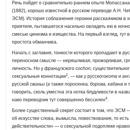
Речь пойдет о сравнительно раннем опыте Мопассана
(1882), хорошо известной в русском переводе А.Н. Ч
ЭСМ). История соблазнения героини рассказчиком в 
приятеля, пытавшегося насильно овладеть ею в ночн
смесью цинизма и изящества. На первый взгляд, тут вс
простота обманчива.
Начать с заглавия, тонкости которого пропадают в ру
переносном смысле — неряшливая, прожорливая, гря
личность. Но у французского
cochon,
существи­тельног
2
сексуальные коннотации
, — как у русского
кота
и анг
русской
свиньи
(а также
по­росенка, борова, кабана
и т
говорить, сколь уместна эта нотка блудливости в назв
4
нако переводчик тут совершенно бессилен
.
Более существенный секрет состоит в том, что ЭСМ —
об искусстве слова, вымысла, повествования, то есть 
действительности» — о сексуальной подо­плеке нраво