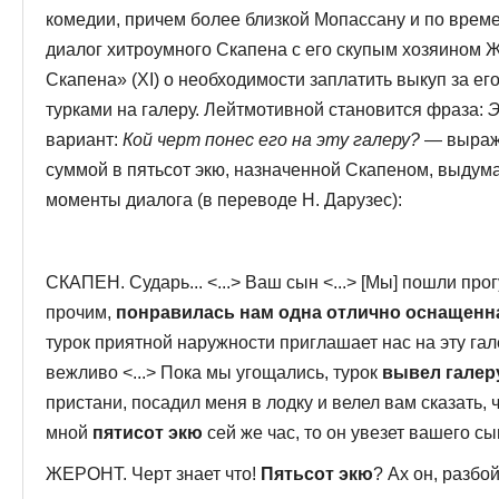
комедии, причем более близкой Мопассану и по времен
диалог хитроумного Скапена с его скупым хо­зяином
Скапена» (XI) о необходимости заплатить выкуп за ег
турками на галеру. Лейтмотивной становится фраза:
Э
вариант:
Кой черт понес его на эту галеру?
— выража
суммой в пятьсот экю, назначенной Скапеном, выдум
моменты диалога (в переводе Н. Дарузес):
СКАПЕН. Сударь... <...> Ваш сын <...> [Мы] пошли прог
прочим,
понравилась нам одна отлично оснащенная
турок приятной наружности приглашает нас на эту гал
вежливо <...> Пока мы угощались, турок
вывел га­лер
пристани, посадил меня в лодку и велел вам сказать, 
мной
пятисот экю
сей же час, то он уве­зет вашего с
ЖЕРОНТ. Черт знает что!
Пятьсот экю
? Ах он, разбой