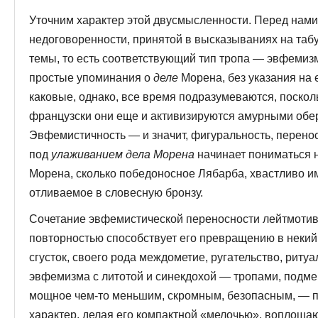
Уточним характер этой двусмысленности. Перед нам
недоговоренности, принятой в высказываниях на таб
темы, то есть соответствующий тип тропа — эвфеми
простые упоминания о
деле
Морена, без указания на 
каковые, однако, все время подразумеваются, посколь
французски они еще и активизируются амурными об
Эвфемистичность — и значит, фигуральность, перенос
под
улаживанием дела Морена
начинает пониматься н
Морена, сколько победоносное Лябарба, хваст­ливо 
отливаемое в словесную бронзу.
Сочетание эвфемистической переносности лейтмотивн
повторностью способствует его превращению в нек
сгусток, своего рода междометие, ругатель­ство, риту
эвфемизма с литотой и синекдохой — тропами, подме
мощное чем-то мень­шим, скромным, безопасным, — 
характер, де­лая его компактной «мелочью», воплощ