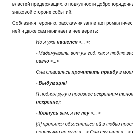
властей предержащих, о под­купности добропорядочны
знаковой сто­роне событий.
Соблазняя героиню, рассказчик заплетает романтическ
ней и даже сам начинает в нее верить:
Но я уже
нашелся
<... >:
- Мадемуазель, вот уж год, как я люблю вас!
равно <...>
Она старалась
прочитать правду
в моем
-
Выдумщик!
Я поднял руку и произнес искренним тоно
искренне
):
-
Клянусь
вам, я
не лгу
<... >
[Я] принялся объясняться ей в любви прос
поцелуями ее руки <... > Она слушала <... >