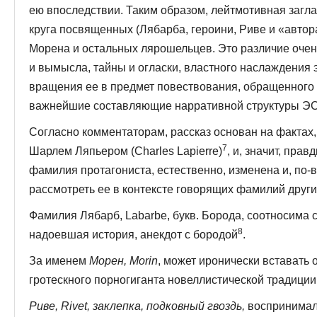
ею впоследствии. Таким образом, лейтмотивная за­гла
круга посвященных (Лябарба, героини, Риве и «автор
Морена и остальных лярошельцев. Это различие очен
и вымысла, тайны и огласки, властного наслаждения
вращения ее в предмет повествования, обращенного 
важнейшие составляющие нарративной структуры Э
Согласно комментаторам, рассказ основан на фактах
7
Шарлем Ляпьером (Charles Lapierre)
, и, значит, пра
фамилия протагониста, естественно, изменена и, по-
рассмотреть ее в контексте говорящих фамилий други
Фамилия Лябарб, Labarbe, букв. Борода, соотносима 
8
надоевшая история, анекдот с бородой
.
За именем
Морен, Morin
, может иронически вставать 
гротескного порногиганта новеллистической традиции
Риве, Rivet, заклепка, подковный гвоздь,
воспринималс