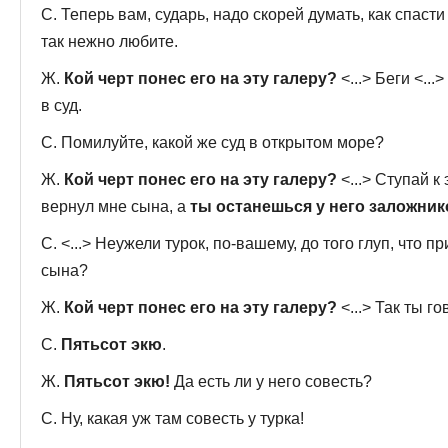
С. Теперь вам, сударь, надо скорей думать, как спаст
так нежно любите.
Ж.
Кой черт понес его на эту галеру?
<...> Беги <...
в суд.
С. Помилуйте, какой же суд в открытом море?
Ж.
Кой черт понес его на эту галеру?
<...> Ступай к
вернул мне сына, а
ты останешься у него заложнико
С. <...> Неужели турок, по-вашему, до того глуп, что 
сына?
Ж.
Кой черт понес его на эту галеру?
<...> Так ты го
С.
Пятьсот экю
.
Ж.
Пятьсот экю!
Да есть ли у него совесть?
С. Ну, какая уж там совесть у турка!