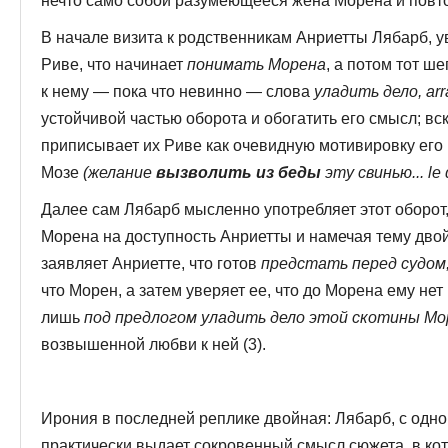
нечто само собой разумеющееся жена Морена и повто
В начале визита к родственникам Анриетты Лябарб, уви
Риве, что начинает
понимать Морена
, а потом тот ш
к нему — пока что невинно — слова
уладить дело, arran
устойчивой частью оборота и обогатить его смысл; в
приписывает их Риве как очевид­ную мотивировку его
Мозе
(желание
вызволить из беды
эту свинью... le 
Далее сам Лябарб мысленно употребляет этот оборот
Морена на доступность Анриетты и намечая тему дво
заявляет Анриетте, что готов
предстать перед судом
что Морен, а затем уверяет ее, что до Морена ему нет 
лишь
под предлогом уладить дело этой скотины Мо
возвышенной любви к ней (3).
Ирония в последней реплике двойная: Лябарб, с одной 
практически выдает сокровенный смысл сюжета, в кот