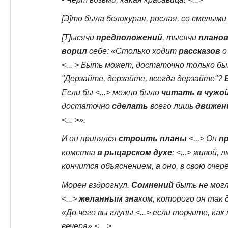
[Э]то была белокурая, рослая, со смелыми
[Т]ысячи
предположений
, тысячи
плано
ворил
себе: «Столько ходит
рассказов
о
<... > Быть может, достаточно только б
"Дерзайте, дерзайте, всегда дерзайте"?
Если бы <...> можно было
читать в чужо
достаточно
сделать
всего лишь
движен
<... >».
И он принялся
строить планы
<...> Он
п
комства
в рыцарском духе
: <...> живой,
кончится объяснением, а оно, в свою очере
Морен вздрогнул.
Сомнений
быть не могло
<...>
желанным зна
ком, которого он так 
«До чего вы глупы <...> если торчите, как
вечера» <... >