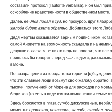
составили протокол (l'autorite verbalisa), и он был при
оскорбление нравственности в общественном месте.
Далее, ее
дядя подал в суд,
но прокурор, друг Лябарб
жалоба будет взята обратно.
Добиваться этого Ляба
Дядя жертвы оказывается верным подписчиком их газе
самой Анриетте на возможность скандала и на немин
девушке огласка <...>: никто ведь не поверит, что все
пришлось бы говорить перед <...> людьми, рассказыва
вагоне.
По возвращении из города тетки героини [о]бсуждени
что эти славные люди возьмут свою жалобу обратно, а
тысячи, полученной от Морена для расходов по моем
бедняков [то есть в виде взятки-компенсации семье ж
Здесь бросаются в глаза сугубо дискурсивные, верб
моменты:
протокол, показания, жалоба, скандал, огл