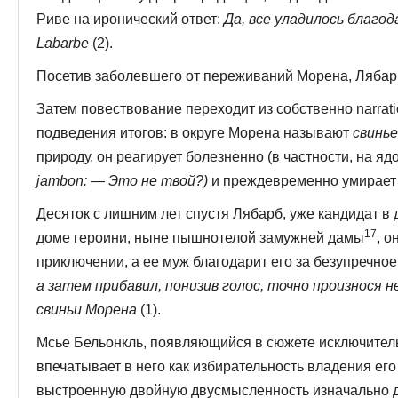
Риве на иронический ответ:
Да, все уладилось благодар
Labarbe
(2).
Посетив заболевшего от переживаний Морена, Лябарб
Затем повествование переходит из собственно narrati
подведения итогов: в округе Морена называют
свинь
природу, он реагирует болезненно (в частности, на 
jambon: — Это не твой?)
и преждевременно умирает 
Десяток с лишним лет спустя Лябарб, уже кандидат в
17
доме героини, ныне пышнотелой замужней дамы
, 
приключении, а ее муж благодарит его за безупречно
а затем прибавил, понизив голос, точно про­износя н
свиньи Морена
(1).
Мсье Бельонкль, появляющийся в сюжете исключительн
впечатывает в него как избирательность владения его
выстроенную двойную двусмысленность изна­чально 