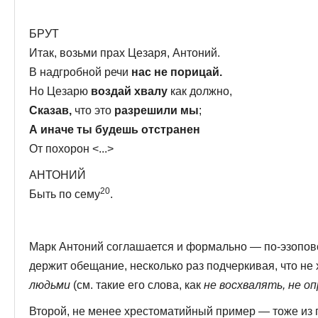
БРУТ
Итак, возьми прах Цезаря, Антоний.
В надгробной речи
нас не порицай.
Но Цезарю
воздай хвалу
как должно,
Сказав,
что это
разрешили мы
;
А иначе ты будешь отстранен
От похорон <...>
АНТОНИЙ
20
Быть по сему
.
Марк Антоний соглашается и формально — по-эзоповс
держит обещание, несколько раз подчеркивая, что не 
людьми
(см. такие его слова, как
не восхвалять, не оп
Второй, не менее хрестоматийный пример — тоже из пь