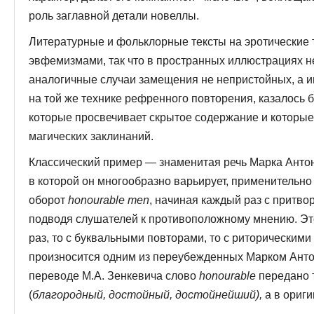
роль заглавной детали новеллы.
Литературные и фольклорные тексты на эротические 
эвфемизмами, так что в пространных иллюстрациях н
аналогичные случаи замещения не непристойных, а 
на той же технике рефренного повто­рения, казалось
которые просвечивает скрытое содержание и которые 
магических заклинаний.
Классический пример — знаменитая речь Марка Антония
в которой он многообразно варьирует, примени­тельно
оборот
honourable men
, начиная каждый раз с притво
подводя слушателей к противоположному мнению. Это
раз, то с буквальными повторами, то с риторическими
произносится одним из переубежденных Марком Ант
переводе М.А. Зенкевича слово
honourable
пере­дано
(
благородный, достойный, достой­нейший),
а в ориги