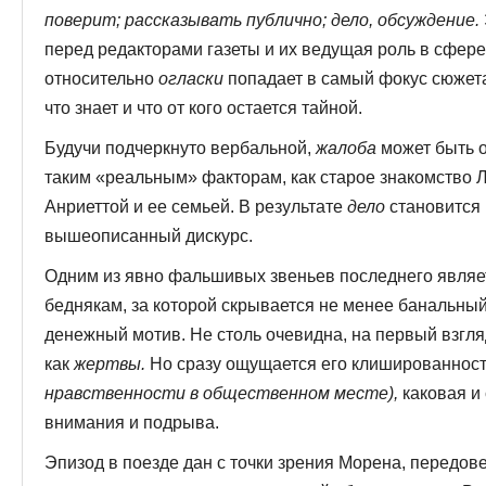
поверит; рассказывать публично; дело, обсуждение.
перед редакторами газеты и их ведущая роль в сфер
относительно
огласки
попадает в самый фокус сюжета,
что знает и что от кого остается тайной.
Будучи подчеркнуто вербальной,
жалоба
может быть о
таким «реальным» факторам, как старое знакомство Л
Анриеттой и ее семьей. В результате
дело
становится 
вышеописанный дискурс.
Одним из явно фальшивых звеньев последнего являе
беднякам, за которой скрывается не менее банальны
денежный мотив. Не столь очевидна, на первый взгл
как
жертвы.
Но сразу ощущается его клишированность
нравственности в общественном месте),
каковая и
внимания и подрыва.
Эпизод в поезде дан с точки зрения Морена, передов