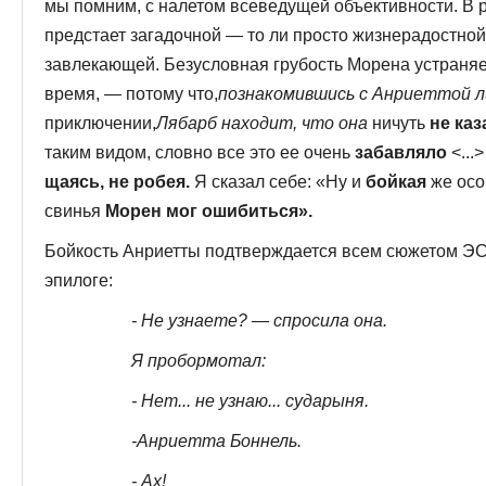
мы помним, с налетом всеведущей объективности. В р
предстает загадочной — то ли просто жизне­радостной 
завлекающей. Безусловная грубость Морена устраняе
время, — потому что,
познакомившись с Анриеттой л
приключении,
Лябарб находит, что она
ничуть
не ка
таким ви­дом, словно все это ее очень
забавляло
<...
щаясь, не робея.
Я сказал себе: «Ну и
бойкая
же осо
свинья
Морен мог ошибиться».
Бойкость Анриетты подтверждается всем сюжетом ЭСМ
эпилоге:
- Не узнаете? — спросила она.
Я пробормотал:
- Нет... не узнаю... сударыня.
-Анриетта Боннель.
- Ах!