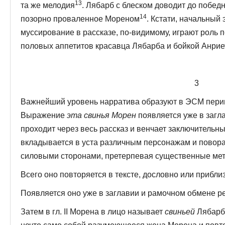
13
та же мелодия
. Лябарб с блеском доводит до победн
14
позорно про­валенное Мореном
. Кстати, начальный
муссирование в рассказе, по-видимому, играют роль 
половых аппетитов красавца Лябарба и бойкой Анрие
3
Важнейший уровень нарратива образуют в ЭСМ перип
Выражение
эта свинья Морен
появляется уже в загла
проходит через весь рассказ и венчает заключитель­ны
вкладывается в уста различным пер­сонажам и пово
силовыми сторонами, претерпевая существенные м
Всего оно повторяется в тексте, дословно или приблиз
Появляется оно уже в заглавии и рамочном обмене ре
Затем в гл. II Морена в лицо называет
свиньей
Лябарб,