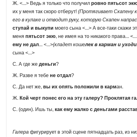
Ж. <...> Ведь я только что получил
ровно пятьсот эк
их у меня так скоро отберут!
(Протягивает Скапену к
его в кулаке и отводит руку, которую Скапен напра
ступай и выкупи
моего сына <...> А все-таки скажи этом
меня
пятьсот экю
, не имея на то ника­кого права... <.
ему не дал
... <...>
(кладет коше
лек в карман и уход
сына <...>
С. А где же
деньги
?
Ж. Разве я тебе
не отдал
?
С. Да нет же,
вы их опять положили в карм
ан.
Ж.
Кой черт понес его на эту галеру? Проклятая га
С. (один). Ишь ты,
как ему жалко с деньгами расста
Галера
фигурирует в этой сцене пятнадцать раз, из н