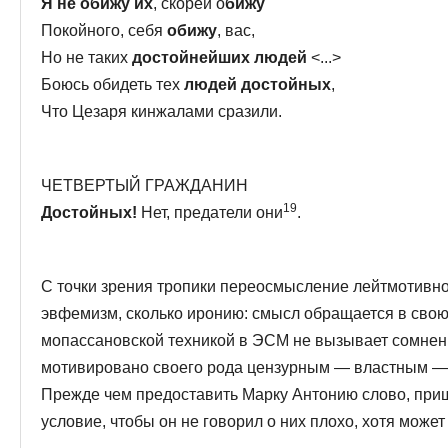
Я не обижу их
, скорей о
бижу
Покойного, себя
обижу
, вас,
Но не таких
достойнейших людей
<...>
Боюсь обидеть тех
людей достойных
,
Что Цезаря кинжалами сразили.
ЧЕТВЕРТЫЙ ГРАЖДАНИН
19
Достойных!
Нет, предатели они
.
С точки зрения тропики переосмысление лейтмотивног
эвфемизм, сколько иронию: смысл обращается в свою 
мопассановской техникой в ЭСМ не вызывает сомне­ни
мотивировано своего рода цензурным — властным —
Прежде чем предоставить Марку Антонию слово, при
условие, чтобы он не говорил о них плохо, хотя может г