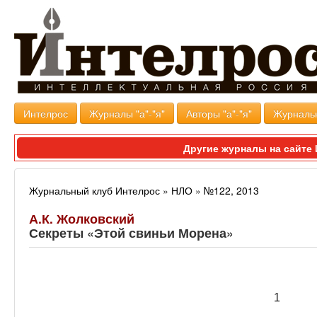
Интелрос
Журналы "а"-"я"
Авторы "а"-"я"
Журналь
Другие журналы на сайт
Журнальный клуб Интелрос
»
НЛО
»
№122, 2013
А.К. Жолковский
Секреты «Этой свиньи Морена»
1