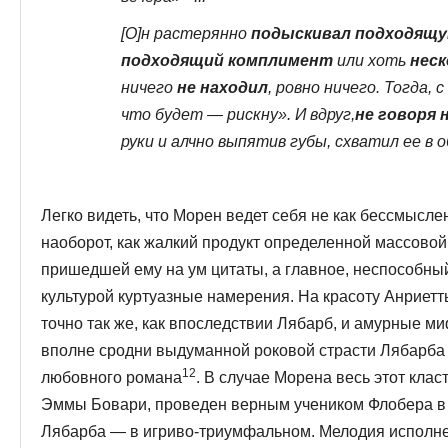
[О]н растерянно
подыскивал подходящую
подходящий комплимент
или хоть
неск
ничего
не находил
, ровно ничего. Тогда, 
что будет — рискну». И вдруг,
не говоря 
руки и алчно выпятив губы, схватил ее в 
Легко видеть, что Морен ведет себя не как бессмысле
наоборот, как жалкий продукт определенной массовой 
пришедшей ему на ум цитаты, а главное, неспособны
культурой куртуазные наме­рения. На красоту Анриет
точно так же, как впоследствии Лябарб, и амурные м
вполне сродни выдуманной роковой страсти Лябарба
12
любовного романа
. В случае Морена весь этот кла
Эммы Бовари, проведен верным учеником Флобера в 
Лябарба — в игриво-триумфальном. Мелодия исполнен