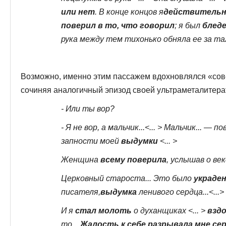
или нет
. В конце концов я
действительн
поверил в то, что говорил
; я был
бледе
рука между тем тихонько обняла ее за та
Возможно, именно этим пассажем вдохновлялся «сов
сочиняя аналогичный эпизод своей ультраметалитера
- Или ты вор?
- Я не вор, а мальчик...<... > Мальчик... — 
запности моей
выдумки
<... >
Женщина
всему поверила
, услышав о век
Церковный староста... Это было
украде
писателя,
выдумка
ленивого сердца...<...>
И я
стал молоть
о духанщиках <... >
взд
то...
Жалость к себе разрывала мне сер