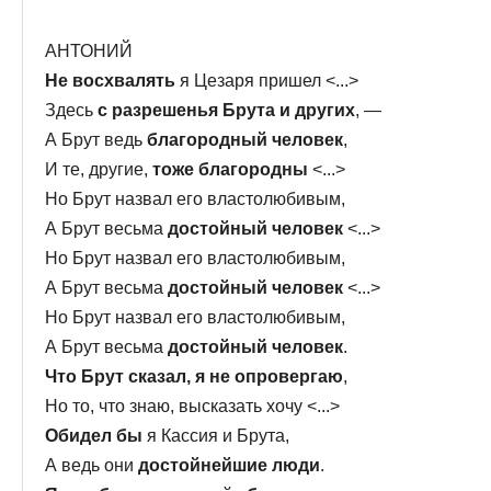
АНТОНИЙ
Не восхвалять
я Цезаря пришел <...>
Здесь
с разрешенья Брута и других
, —
А Брут ведь
благородный человек
,
И те, другие,
тоже благородны
<...>
Но Брут назвал его властолюбивым,
А Брут весьма
достойный человек
<...>
Но Брут назвал его властолюбивым,
А Брут весьма
достойный человек
<...>
Но Брут назвал его властолюбивым,
А Брут весьма
достойный человек
.
Что Брут сказал, я не опровергаю
,
Но то, что знаю, высказать хочу <...>
Обидел бы
я Кассия и Брута,
А ведь они
достойнейшие люди
.