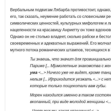
Вербальным подвигам Лябарба противостоит, однако, 
его, так сказать, неумение работать со словесными р
символических ценностей, культурных ми­фологем и л
нацеленности на красавицу Анриетту он тоже вдохно
Однако он не столь­ко владеет, сколько рабски и бест
свое­временных и адекватных выражений. Его молчал
мутного потока романических штампов, теснящихся в 
Ты знаешь, что значит для провинциально
Париже [... М]имолетные знакомства с ж
ума
<...> Ничего уже не видят, кроме тан
нельзя [... И]приходится уезжать <...> с 
которые только пощекотали вам губы.
Морен находился именно в таком состоянии
вкопанный, при виде молодой женщины <...
- Черт возьми, какая красавица! <...>