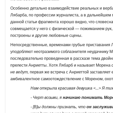
Особенно детально взаимодействие реальных и верба
Лябарба, по профессии журналиста, а в дальнейшем п
данной статьи фрагмента хорошо видно, что словесн
совмещается у него с физичес­кой — пожиманием рук,
построены и другие любовные сцены.
Непосредственные, временами грубые приставания Л
уподобляют неотразимого соблазнителя неудачнику Мо
последовательно проведенная в рассказе тема двойн
прелести Анриетты. Хотя Лябарб и называет Морена
не ведут,
первая же встреча с Анриеттой заставляет 
амбивалентное са­моотождествление с Мореном, охот
Нам открыла красивая девушка <...> Я тих
- Черт возьми, я
начинаю понимать Мор
- [В]ы должны признать, что
он заслужив