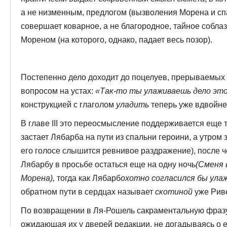
а не низменным, предлогом (вызволения Мо­рена и с
совершает коварное, а не благородное, тайное собл
Мореном (на которого, од­нако, падает весь позор).
Постепенно дело доходит до поцелуев, прерываемых 
вопросом на устах:
«Так-то ты улаживаешь дело это
конструкцией с глаголом
уладить
теперь уже вдвойне 
В главе III это переосмысление поддерживается еще
застает Лябарба на пути из спальни героини, а утром з
его голосе слышится ревнивое раздражение), после ч
Лябарбу в просьбе остаться еще на одну ночь
(Сменя 
Морена),
тогда как Лябарб
охотно согласился бы ула
обратном пути в сердцах назы­вает
скотиной
уже Риве
По возвращении в Ля-Рошель сакраментальную фразу 
ожидающая их у дверей редакции, не догадываясь о 