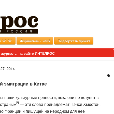
 "а"-"я"
Журнальный клуб
Поддержать проект
 журналы на сайте ИНТЕЛРОС
27, 2014
й эмиграции в Китае
ы наши культурные ценности, пока они не вступят в
[1]
 страны»
— эти слова при­надлежат Нэнси Хьюстон,
во Франции и пишущей на неродном для нее