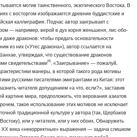
атывается мотив таин­ственного, экзотического Востока. В
ниях с восторгом изображаются древние буддистские и
айская каллиграфия. Подчас автор заигрывает с
ом — например, верой в дух корня женьшеня, лис-обо­
и даже драконов: чтобы придать основа­тельности
ним из них («Утес дракона»), автор ссылается на
 Шанхае, утверждая, что существование драконов
[8]
ми свидетельствами
. «Заигрывание» — пожалуй,
рактеристики манеры, в которой такого рода мотивы
гими русскими писателями-эмигрантами из Китая: этот
азнить читателя допущением «а что, если?», за­ставив
ей картине мира, предположить, что верования азиатов
прочем, такое исполь­зование этих мотивов не исключает
точ­ной традиционной культуре у автора (так, Щербаков
остоку), или у читателя, или у них обоих. Обнаружить
ны ХХ века «некорректные» выражения — задача слишком