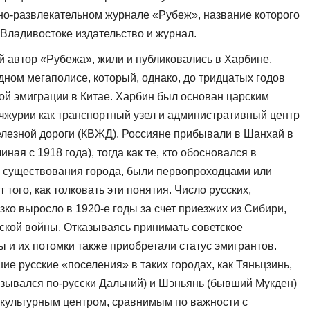
о-развлекательном журнале «Рубеж», название кото­рого
Владивостоке издательство и журнал.
 автор «Рубежа», жили и публи­ковались в Харбине,
ом мегаполисе, который, однако, до тридцатых годов
кой эмиграции в Китае. Харбин был основан царским
ьчжурии как транспортный узел и административный центр
лезной дороги (КВЖД). Россия­не прибывали в Шанхай в
ая с 1918 го­да), тогда как те, кто обосновался в
я существования города, были первопроходцами или
 того, как толковать эти понятия. Число русских,
зко выросло в 1920-е годы за счет приезжих из Сибири,
кой войны. Отказываясь при­нимать советское
 и их потомки так­же приобретали статус эмигрантов.
ие русские «поселения» в таких городах, как Тяньцзинь,
зывался по-русски Дальний) и Шэньянь (бывший Мук­ден)
л культурным центром, сравнимым по важности с