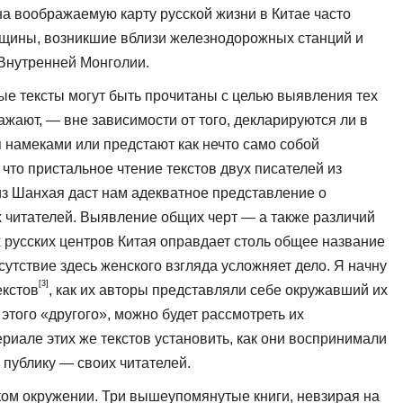
а воображаемую карту русской жизни в Китае часто
щины, воз­никшие вблизи железнодорожных станций и
 Внутренней Монголии.
ные тексты могут быть прочитаны с целью выявления тех
ажают, — вне зависимости от того, декларируются ли в
 намеками или предстают как нечто само собой
что пристальное чтение текстов двух писателей из
из Шанхая даст нам адекватное представление о
х читателей. Выявление общих черт — а также различий
русских центров Ки­тая оправдает столь общее название
т­сутствие здесь женского взгляда усложняет дело. Я начну
[3]
екстов
, как их авторы представляли себе окружавший их
этого «другого», можно будет рассмот­реть их
риале этих же текстов установить, как они воспринимали
 публику — своих читателей.
ом окружении. Три вышеупомянутые книги, невзирая на