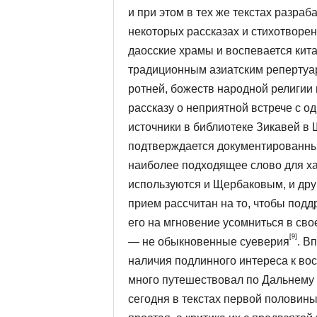
и при этом в тех же текстах разраб
некоторых рассказах и стихотворе
даосские храмы и воспе­вается кит
традиционным азиатским репертуар
ротней, божеств народной религии 
рассказу о неприятной встрече с од
источники в библиотеке Зикавей в
подтверждается документированны
наиболее подходящее слово для ха­
используются и Щер­баковым, и дру
прием рассчитан на то, чтобы поддр
его на мгновение усомниться в сво
[9]
— не обыкновенные суеверия
. В
наличия подлинного интереса к вос
много путешествовал по Дальнему В
сегодня в текстах первой полови