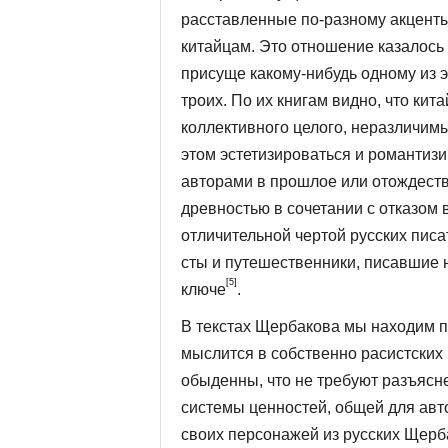
расставленные по-разному акцент
китайцам. Это отношение казалось
присуще какому-нибудь одному из э
троих. По их книгам видно, что ки
кол­лективного целого, неразличимы
этом эстетизироваться и романтизи
авторами в прошлое или отождеств
древностью в сочетании с отказом
отличительной чертой русских писа
сты и путешественники, писавшие н
[5]
ключе
.
В текстах Щербакова мы находим п
мыслится в собственно расистских 
обыденны, что не требуют разъясне
системы ценностей, общей для авто
своих персона­жей из русских Щер