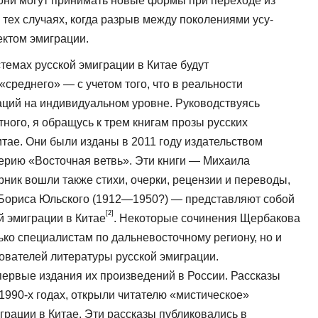
 они могут принимать новые формы при переходе из
 тех случаях, когда разрыв между поколениями усу­
ктом эмиграции.
емах русской эмиграции в Китае бу­дут
реднего» — с учетом того, что в ре­альности
ций на индивидуальном уровне. Руководствуясь
тного, я обращусь к трем книгам прозы русских
тае. Они были из­даны в 2011 году издательством
серию «Восточная ветвь». Эти книги — Михаила
ник вошли также стихи, очерки, рецензии и переводы,
Бориса Юльского (1912—1950?) — представляют собой
[2]
й эмиграции в Китае
. Некоторые сочине­ния Щербакова
ько специалистам по дальневосточному региону, но и
дователей литературы русской эмиграции.
ервые издания их произведений в России. Рассказы
1990-х годах, открыли читателю «мистическое»
грации в Китае. Эти рассказы публиковались в