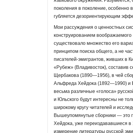
языкового окружения. Разумеется,
поколения в поколение, особенно в
губляется дезориентирующим эффе
Мои рассуждения о ценностных сист
конструированием воображаемого «с
существовало множество его вариа
принципом поиска общего, а не час
писателей-эмигрантов, живших в Ки
«Рубеж» (Владивосток), составив 
Щербакова (1890—1956), в чей сбор
Альфреда Хейдока (1892—1990) и 
весьма различные «голоса» русско
и Юльского будут интересны не тол
широкому кругу читателей и иссле
Вышеупомянутые сборники — это п
Хейдока, уже переиздавав­шиеся в 
измерение литерату­ры русской эми