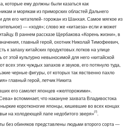
а, которые ему должны были казаться как
икам и морякам из приморских областей Дальнего
 для его читателей- горожан из Шанхая. Самое мягкое из
­жительное) — «ходя»; слово же «китаеза» если и может
китайцу. В раннем рассказе Щербакова «Корень жизни», в
начения, главный герой, охотник Ни­колай Тимофеевич,
ть к запаху китай­ских продуктовых лотков на улице
 от этой культурно невыносимой для него «китайской
от всех этих чуждых запахов и звуков, его потянуло туда,
льзкие черные фигуры, от которых так явственно пахло
ия» главный герой, летчик Никита
вших его самолет японцев «желторожими».
Сева» вспоминает, что накануне за­хвата Владивостока
ныркие коротконогие японцы, кишевшие во всех концах
[7]
равьи на холодеющей лапе недобитого зверя»
.
ты без обиняков представлены людьми второго сорта —