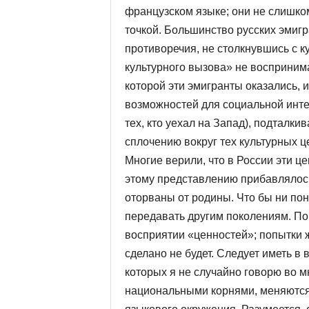
французском языке; они не слишко
точкой. Большинство рус­ских эмигр
проти­воречия, не столкнувшись с 
культурного вызова» не воспринима
которой эти эмигранты оказались, 
возможностей для социаль­ной инт
тех, кто уехал на Запад), подталки
сплочению вокруг тех культурных 
Многие верили, что в России эти ц
этому представлению прибавлялось
оторваны от родины. Что бы ни пон
передавать дру­гим поколениям. По
восприятии «ценностей»; попытки ж
сделано не будет. Следует иметь в
которых я не случайно говорю во 
национальными корнями, меняются 