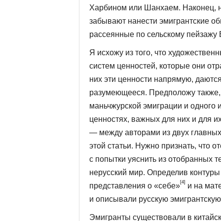
Харбином или Шанхаем. Наконец, н
забывают нанести эмигрантские об
рассеянные по сельскому пей­зажу
Я исхожу из того, что художествен
систем ценностей, которые они отр
них эти ценности напрямую, даются
разумеющееся. Пред­положу также, 
маньчжур­ской эмиграции и одного 
ценностях, важных для них и для и
— между авторами из двух главных 
этой статьи. Нужно признать, что о
с попытки уяснить из отобранных т
нерусский мир. Определив контуры 
[4]
представления о «себе»
и на мате
и описывали русскую эмигрантскую
Эмигранты существовали в китайск