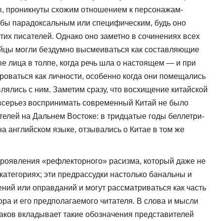
ы, проникнуты схожим отношением к персонажам-
 бы парадок­сальным или специфическим, будь оно
тих писателей. Однако оно заметно в сочинениях всех
тайцы могли бездумно высмеиваться как составляющие
е лица в толпе, когда речь шла о настоя­щем — и при
роваться как личности, особенно когда они помещались
лялись с ним. Заметим сразу, что восхищение китайской
 всерьез воспринимать современный Китай не было
телей на Дальнем Востоке: в тридцатые годы беллетри­
а английском языке, отзывались о Китае в том же
роявления «рефлекторного» расизма, который даже не
категориях; эти предрас­судки настолько банальны и
ний или оправданий и могут рассматриваться как часть
ра и его предполагаемого читателя. В слова и мысли
баков вкладывает такие обозначения представителей