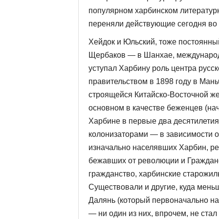
популярном харбинском литературн
переняли действующие сегодня во 
Хейдок и Юльский, тоже постоянный
Щербаков — в Шанхае, международн
уступал Харбину роль центра рус­с
правительством в 1898 году в Ман
строящейся Китайско-Восточной же
основном в качестве беженцев (начин
Харбине в первые два десятилети
колонизаторами — в за­висимости от
изначаль­но населявших Харбин, ре
бежавших от революции и Гражданс
гражданство, харбинские старожилы
Существовали и другие, куда меньш
Далянь (который первоначально на
— ни один из них, впрочем, не ста