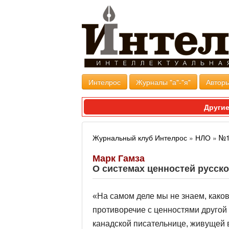
Интелрос
Журналы "а"-"я"
Авторы
Другие
Журнальный клуб Интелрос
»
НЛО
»
№1
Марк Гамза
О системах ценностей русско
«На самом деле мы не знаем, каков
противоречие с ценностями другой
канадской писательнице, живущей 