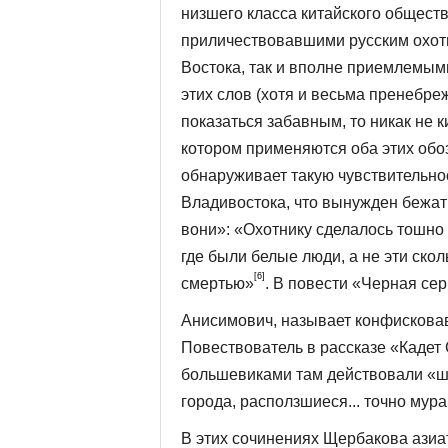
низшего класса китайского обществ
приличествовавшими русским охотн
Востока, так и вполне приемлемыми
этих слов (хотя и весьма пренебре
показаться забав­ным, то никак не 
котором применяются оба этих обоз
обнаруживает такую чувствительнос
Владивостока, что вынужден бежать
вони»: «Охотнику сдела­лось тошно 
где были белые люди, а не эти ско
[6]
смертью»
. В повести «Черная сер
Анисимович, называет конфискова
Повествователь в рассказе «Кадет 
большевиками там действовали «ш
города, расползшиеся... точно му
В этих сочинениях Щербакова азиа