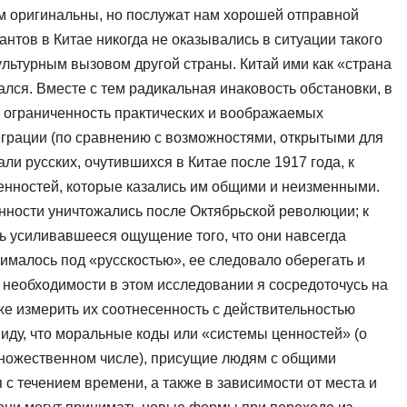
м ори­гинальны, но послужат нам хорошей отправной
антов в Китае никогда не оказывались в ситуации такого
культурным вызовом другой страны. Китай ими как «страна
лся. Вместе с тем ра­дикальная инаковость обстановки, в
и ограниченность практических и воображаемых
еграции (по сравнению с возможностями, открытыми для
вали русских, очутившихся в Китае после 1917 года, к
ценностей, которые казались им общими и неизменными.
енности уничтожались после Октябрьской революции; к
 уси­ливавшееся ощущение того, что они навсегда
ималось под «русскостью», ее следовало оберегать и
 необходимости в этом исследовании я сосредоточусь на
е измерить их соотнесенность с действи­тельностью
 виду, что моральные коды или «системы ценностей» (о
множественном числе), присущие людям с общими
с течением времени, а также в зависимости от места и