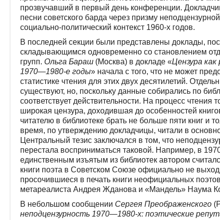
прозвучавший в первый день конференции. До­кладчи
песни советского барда через призму неподцензурной
социально-политический контекст 1960-х годов.
В последней секции были представлены доклады, по
складывающимся одновременно со становлением отд
групп.
Ольга Бараш
(Москва) в докладе «
Цензура как
1970—1980-е годы
» начала с того, что не может пре
статистике чтения для этих двух десятилетий. Отдельн
существуют, но, поскольку данные собирались по библ
соответствует действительности. На процесс чтения 
широкая цензура, доходившая до особенностей книг
читателю в библиотеке брать не больше пяти книг и т
время, по утверждению докладчицы, читали в основн
Центральный тезис заключался в том, что неподценз
перестала восприниматься таковой. Например, в 197
единственным изъятым из библиотек автором считалс
книги поэта в Советском Союзе официально не выход
просочившиеся в печать книги неофициальных поэтов,
метареалиста Андрея Жданова и «Мандель» Наума К
В небольшом сообщении
Сергея Преображенского
(Р
неподцензурность 1970—1980-х: поэтические репу