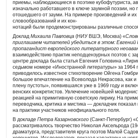
приемы, наблюдающиеся в поэтике ку­бо­футуриста, 
изначально работавшего в клю­че заумной поэзии, но 
отошедшего от зауми. На при­ме­р­е произведений и их
словообразований и их кон­-
нотаций были продемонстрированы различные способ
Доклад
Михаила Павловца
(НИУ ВШЭ, Москва) «
Слово
приглашаем читателей убедиться в этом: Евгений Г
пропагандист европейского литературного неоава
взаимодействию практик неподцензурных поэтов с з
центре доклада была статья Евгения Головина «Лири
седьмом номере «Иностранной литературы» за 1964 го
приводилось известное стихотворение Ойгена Гомбр
большое впечатление на Всеволода Некрасова, как и
плену пустоты», появившаяся уже в 1969 году и вкл
венских конкретистов. Увлечение новейшей модернис
реакцией на примитивную советскую лирику. На прим
переводчика, критика и мистика — докладчик показал
на практики участников неофициального поля.
В докладе
Петра Казарновского
(Санкт-Петербург) «
рассматривалось творчество Николая Аксельрода (19
драматурга, представителя круга поэтов Малой Садов
хеленуктов. Исследователь показал характерные черт