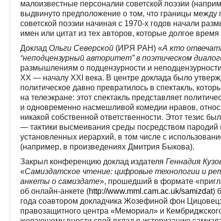
малоизвестные персоналии советской поэзии (наприм
выдвинуто предположение о том, что границы между
советской поэзии начиная с 1970-х годов начали разм
имен или цитат из тех авторов, которые долгое время
Доклад
Ольги Северской
(ИРЯ РАН) «
А кто отвечать
“неподцензурный авторитет” в поэтическом диалоге
размышлениям о подцензурности и неподцензурности 
XX — началу XXI века. В центре доклада было утверж
политическое давно превратилось в спектакль, кото
на телеэкране: этот спектакль представляет политич
и одновременно насмешливой комедии нравов, относи
никакой собственной ответственности. Этот тезис бы
— тактики высмеивания среды посредством пародий 
установленных иерархий, в том числе с использован
(например, в произведениях Дмитрия Быкова).
Закрыл конференцию доклад издателя
Геннадия Кузо
«
Самиздатское чтение: цифровые технологии и рет
анкеты о самиздате
», прошедший в формате «приг
об онлайн-анкете (
http://www.mml.cam.ac.uk/samizdat
) 
года соавтором докладчика Жозефиной фон Цицовец:
правозащитного центра «Мемориал» и Кембриджского
желающему внести свой вклад в историзацию самизд