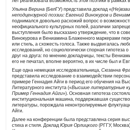
лет реализовала возможность этой поэтики в рамках 
Ульяна Верина
(БелГУ) представила доклад «
(Не)вза
неподцензурной поэзии: Евгений Винокуров и Вениа
поднимался довольно расхожий вопрос о возможност
неофициального культурных полей, различии запреще
выступления было высказано утверждение, что в сов
Винокурова и Вениамина Блаженного маркерами пере
или стиль, а схожесть голоса. Также выдвигалась лю
исследований, но социологически спорная гипотеза о
друг на друга: по мнению докладчицы, тексты Вениами
его не печатал, вполне вероятно, в их числе был и Ев
Еще одна немецкая исследовательница,
Сюзанна Фр
представила исследование о взаимодействии персона
примере Геннадия Айги в период его обучения на Вы
Литературного института («
Высшие литературные ку
Пример Геннадия Айги
»). Основная гипотеза состояла
институциональная машина, поддержавшая существо
литературы, порождала неконтролируемые флуктуации
Айги.
Далее на конференции была представлена серия вы
стиха и стиля. Доклад
Юрия Орлицкого
(РГГУ, Москва)