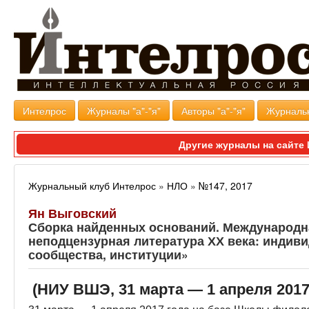
Интелрос
Журналы "а"-"я"
Авторы "а"-"я"
Журналь
Другие журналы на сайт
Журнальный клуб Интелрос
»
НЛО
»
№147, 2017
Ян Выговский
Сборка найденных оснований. Международн
неподцензурная литература ХХ века: индив
сообщества, институции»
(НИУ ВШЭ, 31 марта — 1 апреля 2017 