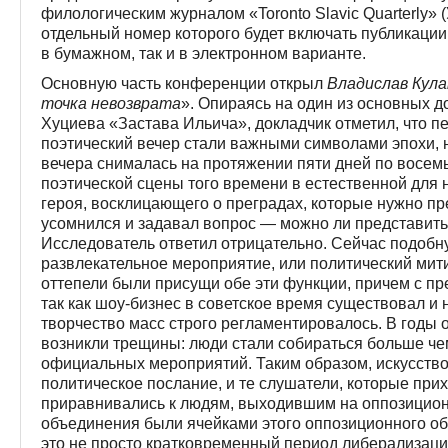
филологическим журналом «Toronto Slavic Quarterly» 
отдельный номер которого будет включать публикации
в бумажном, так и в электронном варианте.
Основную часть конференции открыл
Владислав Кул
точка невозврата
». Опираясь на один из основных 
Хуциева «Застава Ильича», докладчик отметил, что 
поэтический вечер стали важными символами эпохи, н
вечера снималась на протяжении пяти дней по восемь
поэтической сцены того времени в естественной для н
героя, восклицающего о преградах, которые нужно пре
усомнился и задавал вопрос — можно ли представить
Исследователь ответил отрицательно. Сейчас подобн
развлекательное мероприятие, или политический мити
оттепели были присущи обе эти функции, причем с п
так как шоу-бизнес в советское время существовал и 
творчество масс строго регламентировалось. В годы
возникли трещины: люди стали собираться больше чем
официальных мероприятий. Таким образом, искусство 
политическое послание, и те слушатели, которые при
приравнивались к людям, выходившим на оппозицион
объединения были ячейками этого оппозиционного о
это не просто кратковременный период либерализаци