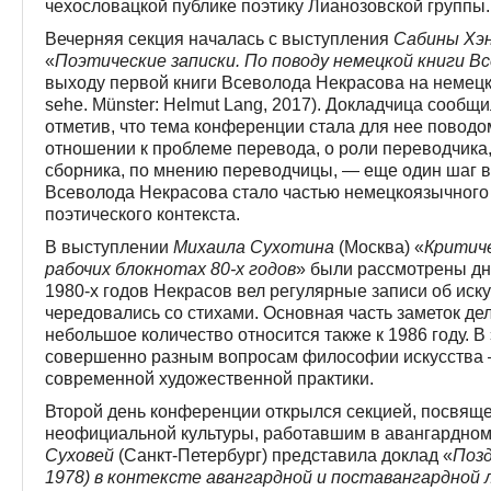
чехословацкой публике поэтику Лианозовской группы.
Вечерняя секция началась с выступления
Сабины Хэ
«
Поэтические записки. По поводу немецкой книги В
выходу первой книги Всеволода Некрасова на немецко
sehe. Münster: Helmut Lang, 2017). Докладчица сообщ
отметив, что тема конференции стала для нее поводо
отношении к проблеме перевода, о роли переводчика,
сборника, по мнению переводчи­цы, — еще один шаг в
Всеволода Некрасова стало частью немецкоязычного и
поэтического контекста.
В выступлении
Михаила Сухотина
(Москва) «
Критиче
рабочих блокнотах 80-х годов
» были рассмотрены дн
1980-х годов Некрасов вел регулярные записи об искус
чередовались со стихами. Основная часть заметок дел
небольшое количество относится также к 1986 году. В
совершенно разным вопросам философии искусства —
современной художественной практики.
Второй день конференции открылся секцией, посвящ
неофициальной культуры, работавшим в авангардном 
Суховей
(Санкт-Петербург) представила доклад «
Позд
1978) в контексте авангардной и поставангард­ной