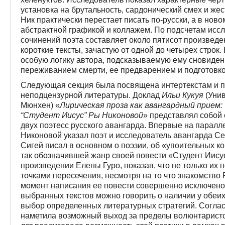
установка на брутальность, сардонический смех и жес
Ник практически перестает писать по-русски, а в нов
абстрактной графикой и коллажем. По подсчетам исс
сочинений поэта составляет около пятисот произведе
короткие тексты, зачастую от одной до четырех стро
особую логику автора, подсказываемую ему сновиде
переживанием смерти, ее предварением и подготовко
Следующая секция была посвящена интертекстам и 
неподцензурной литературы. Доклад
Ильи Кукуя
(Унив
Мюнхен) «
Лирическая проза как авангардный прием:
“Студент Иисус” Ры Никоновой
» представлял собой
двух поэтесс русского авангарда. Впервые на паралл
Никоновой указал поэт и исследователь авангарда Сер
Сигей писал в основном о поэзии, об «упоительных
так обозначившей жанр своей повести «Студент Иис
произведении Елены Гуро, показав, что не только их 
точками пересечения, несмотря на то что знакомств
момент написания ее повести совершенно исключено.
выбранных текстов можно говорить о наличии у обеи
выбор определенных литературных стратегий. Соглас­
наметила возможный выход за пределы волюнтаристск