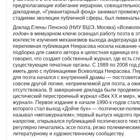
предполагающие избегание иерархии, совещательнос
докладчице, «Гуманитарный фонд» занимал промежу
стадиями эволюции публичной сферы, был лиминаль
Доклад
Елены Пенской
(НИУ ВШЭ, Москва) «
Всеволо
годов
» в мемуарном ключе освещал работу поэта в э
контексте изучения механизмов выхода андеграунда 
переломная публикация Некрасова носила название 
подборка для самого автора и целостная единица ег
говорил, что создает собственный журнал, где есть ст
существующие печатные органы. С 1989 по 2008 год 
иметь дело с публикациями Всеволода Некрасова. Пе
для поэта начался с внутренней драмы — постсоветск
совсем друго­й логике, неприемлемой для поэта, а о
отсут­ствовала. В завершение доклада были продемон
цистический перестроечный журнал «Век ХХ и мир», 
журнал». Первое издание в начале 1990-х годов стал
которого стал выход «Дойче бух» — поэтически-поле­
называл «метажурналом»; первый выпуск недолго п
напротив, открывался публикацией поэтического текс
регулярно печатались эссе поэта, резко полемическ
литературному и художественному сообществу.