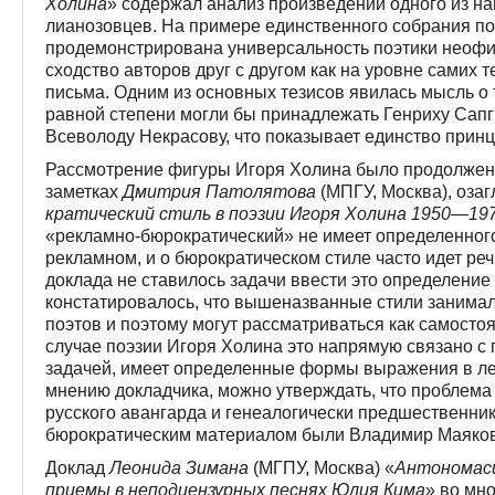
Холина
» содержал анализ произведений одного из на
лианозовцев. На примере единственного собрания п
продемонстрирована универсальность поэтики неофи
сходство авторов друг с другом как на уровне самих те
письма. Одним из основных тезисов явилась мысль о 
равной степени могли бы принадлежать Генриху Сапг
Всеволоду Некрасову, что показывает единство прин
Рассмотрение фигуры Игоря Холина было продолжено
заметках
Дмитрия Патолятова
(МПГУ, Москва), оза
кратический стиль в поэзии Игоря Холина 1950—197
«рекламно-бюрократический» не имеет определенного 
рекламном, и о бюрократическом стиле часто идет реч
доклада не ставилось задачи ввести это определение 
констатировалось, что вышеназванные стили занима
поэтов и поэтому могут рассматриваться как самосто
случае поэзии Игоря Холина это напрямую связано с 
задачей, имеет определенные формы выражения в лек
мнению докладчика, можно утверждать, что проблема
русского авангарда и генеалогически предшественни
бюрократическим материалом были Владимир Маяков
Доклад
Леонида Зимана
(МГПУ, Москва) «
Антономаси
приемы в неподцензурных песнях Юлия Кима
» во мн