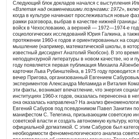
Следующий блок докладов начался с выступления
Ил
«
Взлетая над окаменевшими лозунгами: 1972
», вклю
когда в культуре начинают прослеживаться новые фа
рамки разговора, выбрав в качестве нижней грани­цы 
войск в Чехословакию, а верхней — 1972—1974-е го
социологических исследований Юрия Галкина, а также
протяжении 1960-х го­дов и ориентированных на соц
мышление (например, математической школы, в котор
известный диссидент Анатолий Якобсон). В это время
неподцензурной литературы в новом качестве, но и пу
году появляется первая публикация Михаила Айзенбе
карточки Льва Рубинштейна, в 1975 году проводитс
вечер Пригова, организованный Евгением Сабуровым
экспериментов Александра Меламида и Виталия Комар
эти факты, возникает впечатление, что энергия социа
институциях 1960-х годов, оказалась перенесена в не
она оказалась направлена? На анализ феноменологии 
Евгений Сабуров под псевдонимом Павел Занитин по
манифестом С. Телегина, призывающим советскую ин
советской власти и создать автономную культуру, кот
официальной догматикой. С этим Сабуров был категор
необходимости феноменологического анализа советско