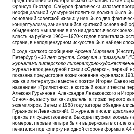
пред­ставление об историческом сознании. Таким образ
Франсуа Лиотара, Сабуров фактически излагает прог
неофициальной культурной политики должна была бы
оснований советской жизни: у нее было два фактическ
концептуализм, занимавшийся критикой оснований оф
обыденного мышления в его неидеологических зонах. 
власть на рубеже 1960—1970-х годов попыталась ост
стране, в неподцензурном искусстве был найден спос
В ходе краткого сообщения
Арсена Мирзаева
(Институ
Петербург) «
30 лет спустя. Созвучия и “раззвучия” (
журналами питерского литературно-художественн
журнал неподцензурной поэзии «Сумерки», первый но
показана предыстория возникновения журнала: в 1983
языка и литературы вместе с поэтом Игорем Савво из
названием «Трилистник», в который вошли тексты п
Алексея Гурьянова, Александра Леваковского и Игоря
Синочкин, выступал как издатель, а тираж первого в
экземпляров. Затем в 1988 году авторы объединились
Гурьянов и Леваковский). О журнале писали довольно 
прекратил существование. Выходил журнал восемь л
номеров, первые четыре были выдержаны в стиле кла
печатался под копирку на одной стороне формата А4 