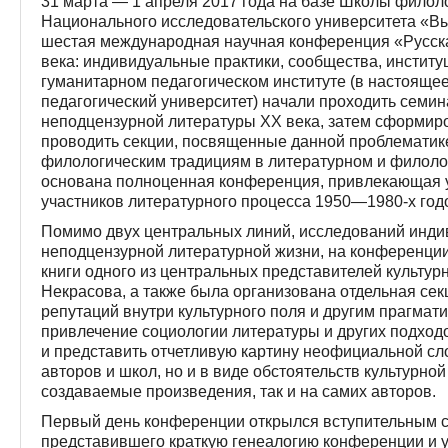
31 марта — 1 апреля 2017 года на базе Школы филол
Национального исследовательского университета «Вы
шестая международная научная конференция «Русск
века: индивидуальные практики, сообщества, институ
гуманитарном педагогическом институте (в настояще
педагогический университет) начали проходить сем
неподцензурной литературы ХХ века, затем сформир
проводить секции, посвященные данной проблематик
филологическим традициям в литературном и филоло
основана полноценная конференция, привлекающая у
участников литературного процесса 1950—1980-х год
Помимо двух центральных линий, исследований индив
неподцензурной литературной жизни, на конференци
книги одного из центральных представителей культур
Некрасова, а также была организована отдельная с
репутаций внутри культурного поля и другим прагма
привлечение социологии литературы и других подходо
и представить отчетливую картину неофициальной сло
авторов и школ, но и в виде обстоятельств культурно
создаваемые произведения, так и на самих авторов.
Первый день конференции открылся вступительным 
представившего краткую генеалогию конференции и 