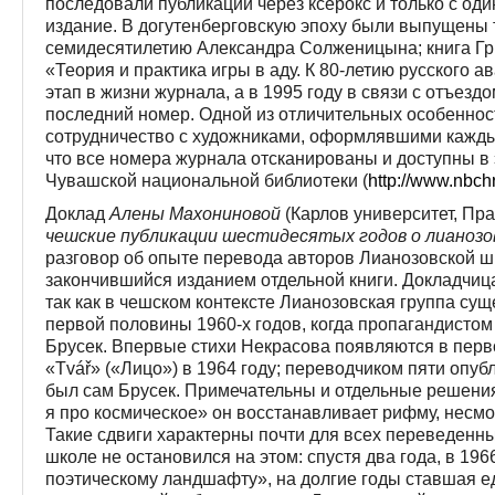
последовали публикации через ксерокс и только с о
издание. В догутенберговскую эпоху были выпущены 
семидесятилетию Александра Солженицына; книга Гр
«Теория и практика игры в аду. К 80-летию русского а
этап в жизни журнала, а в 1995 году в связи с отъез
последний номер. Одной из отличительных особеннос
сотрудничество с художниками, оформлявшими кажды
что все номера журнала отсканированы и доступны в 
Чувашской национальной библиотеки (
http://www.nbchr
Доклад
Алены Махониновой
(Карлов университет, Пра
чешские публикации шестидесятых годов о лианозо
разговор об опыте перевода авторов Лианозовской ш
закончившийся изданием отдельной книги. Докладчиц
так как в чешском контексте Лианозовская группа су
первой половины 1960-х годов, когда пропагандисто
Брусек. Впервые стихи Некрасова появляются в пер
«Tvář» («Лицо») в 1964 году; переводчиком пяти опу
был сам Брусек. Примечательны и отдельные решения 
я про космическое» он восстанавливает рифму, несмот
Такие сдвиги характерны почти для всех переведенны
школе не остановился на этом: спустя два года, в 196
поэтическому ландшафту», на долгие годы ставшая е