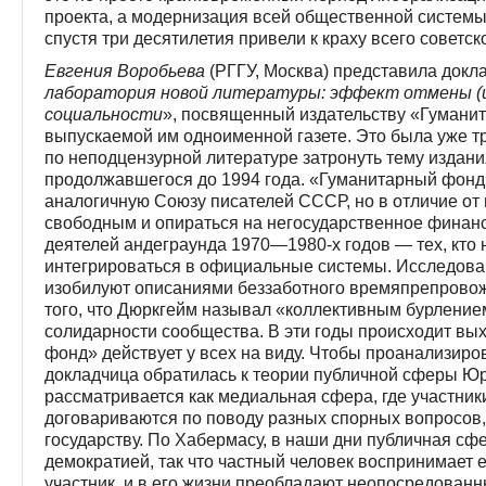
проекта, а модернизация всей общественной системы
спустя три деся­тилетия привели к краху всего советск
Евгения Воробьева
(РГГУ, Москва) представила докла
лаборатория новой литературы: эффект отмены (ц
социальности
», посвященный издательству «Гумани
выпускаемой им одноименной газете. Это была уже т
по неподцензурной литературе затронуть тему издани
продолжавшегося до 1994 года. «Гуманитарный фонд»
аналогичную Союзу писателей СССР, но в отличие от
свободным и опираться на негосударственное финанс
деятелей андеграунда 1970—1980-х годов — тех, кто н
интегрироваться в официальные системы. Исследов
изобилуют описаниями беззаботного времяпрепровож
того, что Дюркгейм называл «коллективным бурлени
солидарности сообщества. В эти годы происходит вы
фонд» действует у всех на виду. Чтобы проанализиро
докладчица обратилась к теории публичной сферы Юр
рассматривается как медиальная сфера, где участник
договариваются по поводу разных спорных вопросов
государству. По Хабермасу, в наши дни публичная с
демократией, так что частный человек воспринимает ее
участник, и в его жизни преобладают неопосредова