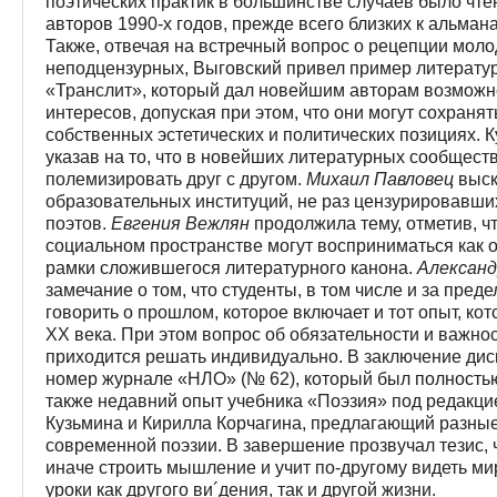
поэтических практик в большинстве случаев было чте
авторов 1990-х годов, прежде всего близких к альма
Также, отвечая на встречный вопрос о рецепции мол
неподцензурных, Выговский привел пример литерату
«Транслит», который дал новейшим авторам возможно
интересов, допуская при этом, что они могут сохраня
собственных эстетических и политических позициях. 
указав на то, что в новейших литературных сообщест
полемизировать друг с другом.
Михаил Павловец
выск
образовательных институций, не раз цензурировавши
поэтов.
Евгения Вежлян
продолжила тему, отметив, ч
социальном пространстве могут восприниматься как
рамки сложившегося литературного канона.
Алексан
замечание о том, что студенты, в том числе и за пре
говорить о прошлом, которое включает и тот опыт, к
XX века. При этом вопрос об обязательности и важно
приходится решать индивидуально. В заключение ди
номер журнале «НЛО» (№ 62), который был полность
также недавний опыт учебника «Поэзия» под редакци
Кузьмина и Кирилла Корчагина, предлагающий разны
современной поэзии. В завершение прозвучал тезис, 
иначе строить мышление и учит по-другому видеть мир
уроки как другого ви´дения, так и другой жизни.