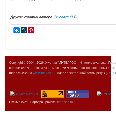
Другие статьи автора:
Выговский Ян
Copyright © 2004 -
2026. Журнал "ИНТЕЛРОС – Интеллектуальная Росси
полном или частичном использовании материалов, разрешенных к вос
гиперссылка на
www.intelros.ru
). Адрес электронной почты редакции:
int
Свежие счёт - Варвара Грачева:
tennisbb.ru
.