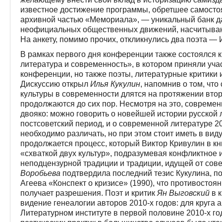
известное достижение программы, обретшее самосто
архивной частью «Мемориала», — уникальный банк д
неофициальных общественных движений, насчитываю
На анкету, помимо прочих, откликнулись два поэта —
В рамках первого дня конференции также состоялся 
литература и современность», в котором приняли уча
конференции, но также поэты, литературные критики
Дискуссию открыл
Илья Кукулин
, напомнив о том, чт
культуры в современности длятся на протяжении втор
продолжаются до сих пор. Несмотря на это, совреме
двояко: можно говорить о новейшей истории русской 
постсоветский период, и о современной литературе 20
необходимо различать, но при этом стоит иметь в виду
продолжается процесс, который Виктор Кривулин в кн
«схваткой двух культур», подразумевая конфликтное
неподцензурной традиции и традиции, идущей от сов
Воробьева
подтвердила последний тезис Кукулина, п
Агеева «Конспект о кризисе» (1990), что противосто
получает разрешения. Поэт и критик
Ян Выговский
в 
видение генеалогии авторов 2010-х годов: для круга
Литературном институте в первой половине 2010-х го