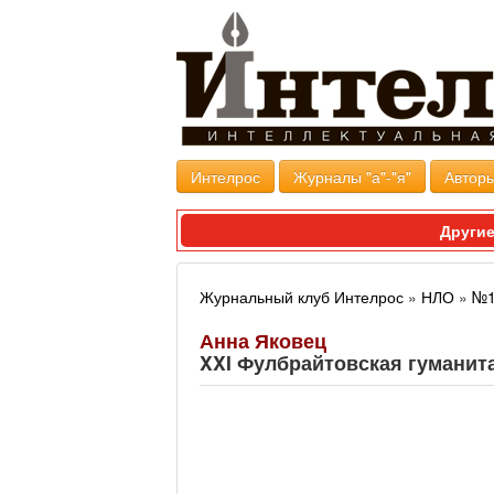
Интелрос
Журналы "а"-"я"
Авторы
Другие
Журнальный клуб Интелрос
»
НЛО
»
№1
Анна Яковец
XXI Фулбрайтовская гуманит