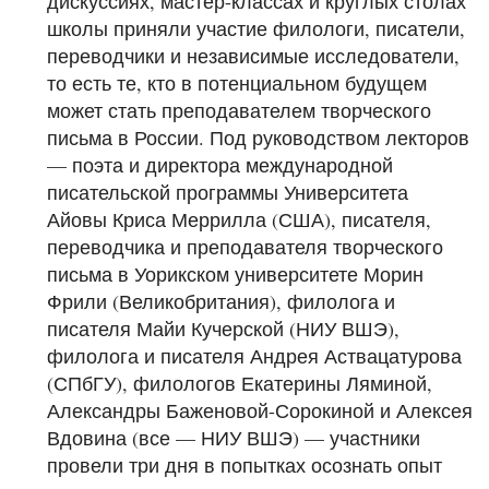
дискуссиях, мастер-классах и круглых столах
школы приняли участие филологи, писатели,
переводчики и независимые исследователи,
то есть те, кто в потенциальном будущем
может стать преподавателем творческого
письма в России. Под руководством лекторов
— поэта и директора международной
писательской программы Университета
Айовы Криса Меррилла (США), писателя,
переводчика и преподавателя творческого
письма в Уорикском университете Морин
Фрили (Великобритания), филолога и
писателя Майи Кучерской (НИУ ВШЭ),
филолога и писателя Андрея Аствацатурова
(СПбГУ), филологов Екатерины Ляминой,
Александры Баженовой-Сорокиной и Алексея
Вдовина (все — НИУ ВШЭ) — участники
провели три дня в попытках осознать опыт