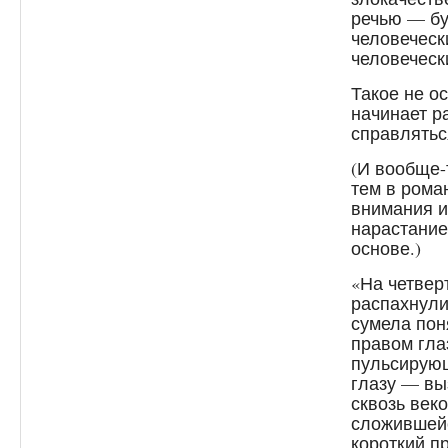
речью — бу
человечески
человеческ
Такое не ос
начинает р
справлятьс
(И вообще-
тем в рома
внимания и
нарастание
основе.)
«На четвер
распахнули
сумела пон
правом гла
пульсирую
глазу — вы
сквозь век
сложившейс
короткий п