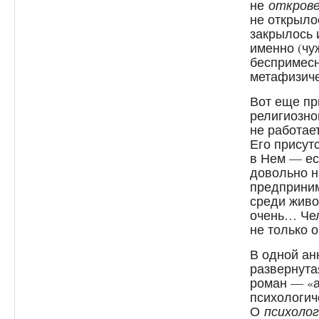
не
откров
не открыло
закрылось 
именно (чу
беспримесн
метафизиче
Вот еще пр
религиозно
не работает
Его присут
в Нем — ес
довольно н
предприним
среди живо
очень… Чел
не только о
В одной ан
развернута
роман — «а
психологич
О
психолог