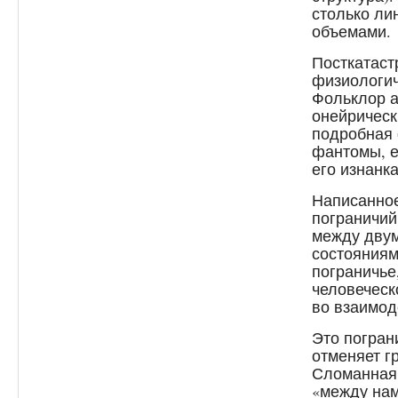
столько ли
объемами.
Посткатас
физиологич
Фольклор а
онейрическ
подробная 
фантомы, е
его изнанка
Написанное
пограничий
между дву
состояниям
пограничье
человеческ
во взаимод
Это погран
отменяет г
Сломанная 
«между нам