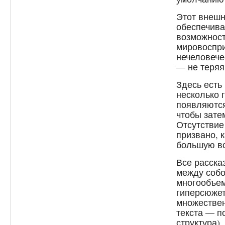
Этот внешн
обеспечива
возможност
мировоспри
нечеловече
— не теряя
Здесь есть
несколько 
появляются
чтобы зате
Отсутствие
призвано, 
большую вс
Все расска
между собо
многообъе
гиперсюжет
множествен
текста — п
структура).