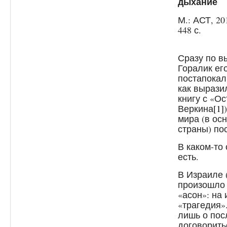
дыхание
М.: АСТ, 2
448 с.
Сразу по в
Горалик ег
постапокал
как вырази
книгу с «О
Веркина
[1]
мира (в ос
страны) по
В каком-то
есть.
В Израиле 
произошло 
«асон»: на
«трагедия»
лишь о пос
договорить