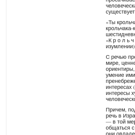
человеческа
существует
«Ты крольч
крольчака-к
шестидневн
«К р о л ь 
изумлении). 
С речью пр
мире, ценн
ориентиры,
умение ими
пренебреже
интересах (
интересы х
человеческ
Причем, по
речь в Изр
— в той ме
общаться с
они овладе