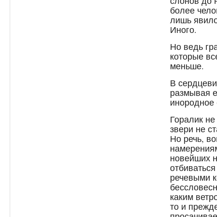
слонов до 
более чело
лишь явил
Иного.
Но ведь гр
которые вс
меньше.
В сердцеви
размывая е
инородное 
Горалик не
звери не с
Но речь, в
намерениям
новейших н
отбиваться 
речевыми к
бессловес
каким ветр
то и прежде
просачивае