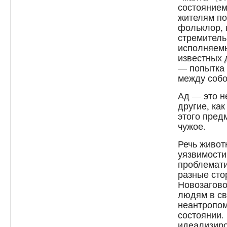
состоянием
жителям по
фольклор, 
стремитель
исполняемы
известных 
— попытка 
между собо
Ад — это н
другие, ка
этого пред
чужое.
Речь живот
уязвимости
проблемати
разные сто
Новозагово
людям в с
неантропо
состоянии.
идеализиро