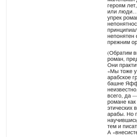
героям лет
или люди
упрек роман
непонятнос
принципиал
непонятен 
прежним ор
(Обратим 
роман, пре
Они практи
«Мы тоже ум
арабское г
башне Яффо
неизвестно
всего, да 
романе как
этических 
арабы. Но г
научившись
тем и писат
А «внесист