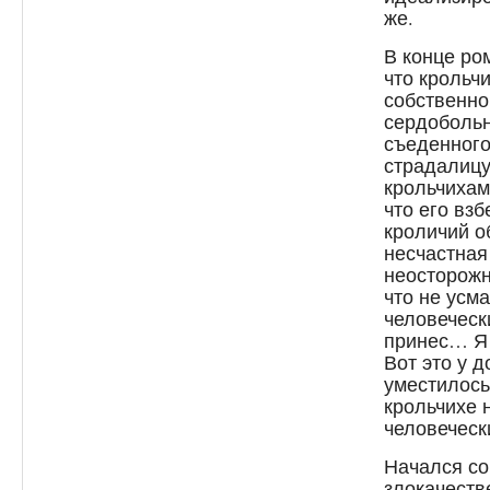
же.
В конце ро
что крольч
собственног
сердобольн
съеденного
страдалицу 
крольчихам
что его вз
кроличий об
несчастная
неосторожн
что не усма
человеческ
принес… Я п
Вот это у д
уместилось
крольчихе н
человеческ
Начался с
злокачеств