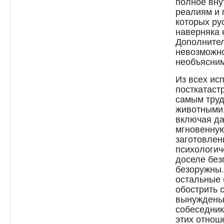
полное вну
реалиям и 
которых ру
наверняка 
Дополнител
невозможно
необъясним
Из всех ис
посткатаст
самым труд
животными.
включая да
мгновенную
заготовлен
психологич
доселе без
безоружны. 
остальные 
обострить 
вынуждены
собеседник
этих отнош