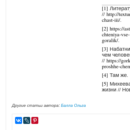
[1]
Литерату
//
http://text
chast-iii/
.
[2]
https://a
chteniya-vse
goralik/
.
[3]
Набатни
чем челове
//
https://gor
proshhe-chem
[4]
Там же.
[5]
Михеева 
жизни // Но
Другие статьи автора:
Балла Ольга