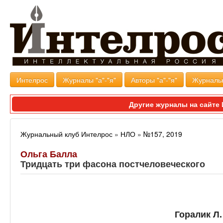
Интелрос
Журналы "а"-"я"
Авторы "а"-"я"
Журналь
Другие журналы на сайт
Журнальный клуб Интелрос
»
НЛО
»
№157, 2019
Ольга Балла
Тридцать три фасона постчеловеческого
Горалик Л