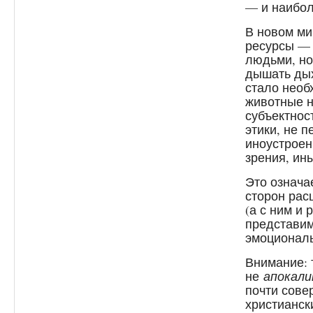
— и наибо
В новом ми
ресурсы — 
людьми, но
дышать дых
стало необ
животные н
субъектнос
этики, не п
иноустроен
зрения, ины
Это означа
сторон рас
(а с ним и 
представи
эмоциональ
Внимание: 
не
апокали
почти сове
христианск