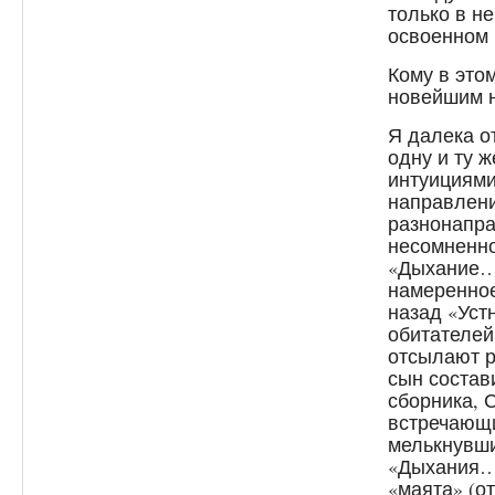
только в н
освоенном 
Кому в это
новейшим н
Я далека о
одну и ту ж
интуициями
направлен
разнонапра
несомненно
«Дыхание…
намеренное
назад «Уст
обитателей
отсылают р
сын состав
сборника, 
встречающи
мелькнувши
«Дыхания…»
«маята» (о