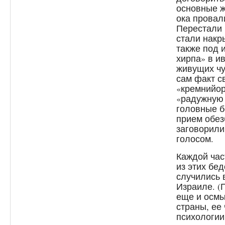
основные ж
ока провал
Перестали 
стали накр
также под 
хирпа» в и
живущих чу
сам факт с
«кремнийор
«радужную 
головные б
прием обез
заговорили
голосом.
Каждой час
из этих бед
случились 
Израиле. (
еще и осмы
страны, ее 
психологии