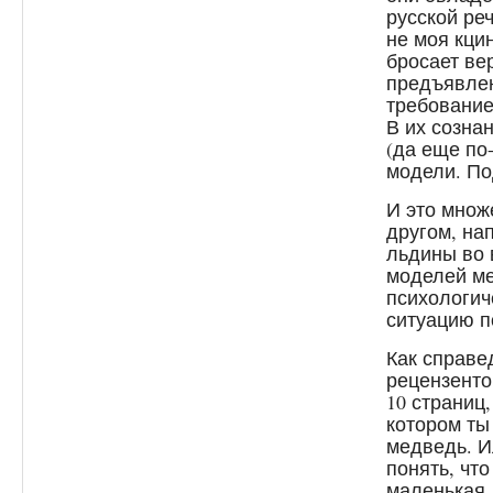
русской ре
не моя кци
бросает ве
предъявлен
требование
В их созна
(да еще по
модели. По
И это множ
другом, на
льдины во 
моделей ме
психологич
ситуацию п
Как справе
рецензенто
10 страниц
котором ты
медведь. И
понять, что
маленькая 