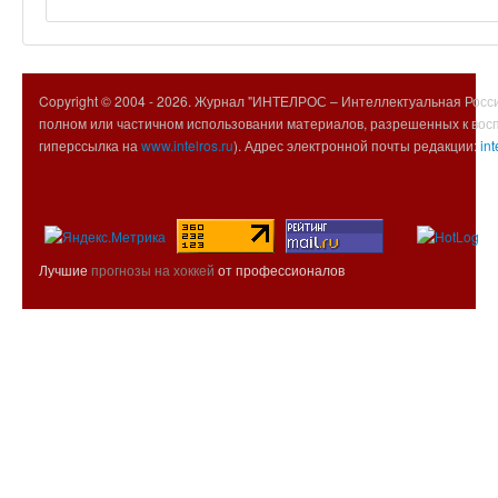
Copyright © 2004 -
2026. Журнал "ИНТЕЛРОС – Интеллектуальная Росси
полном или частичном использовании материалов, разрешенных к вос
гиперссылка на
www.intelros.ru
). Адрес электронной почты редакции:
int
Лучшие
прогнозы на хоккей
от профессионалов