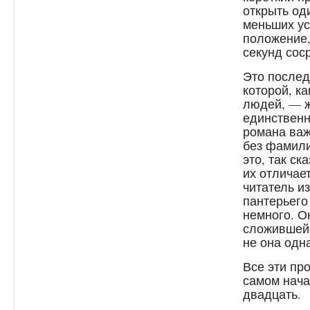
открыть од
меньших ус
положение,
секунд соср
Это последн
которой, ка
людей, — ж
единственн
романа важ
без фамили
это, так ск
их отличает
читатель и
пантерьего
немного. О
сложившейс
не она одн
Все эти пр
самом нача
двадцать.