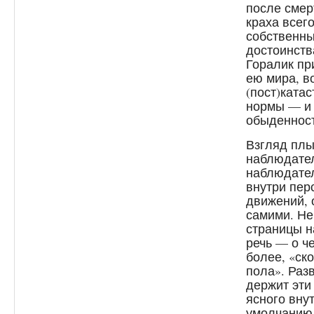
после смер
краха всего
собственны
достоинств
Горалик пр
ею мира, в
(пост)ката
нормы — и 
обыденност
Взгляд плы
наблюдател
наблюдател
внутри пер
движений, 
самими. Не
страницы н
речь — о ч
более, «ско
пола». Раз
держит эти
ясного вну
умолчанию 