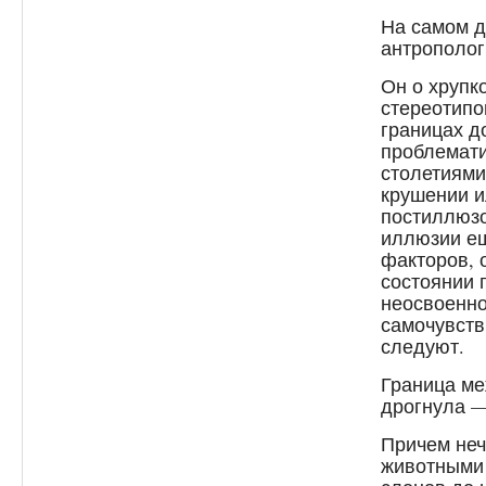
На самом д
антрополог
Он о хрупк
стереотипо
границах д
проблемати
столетиями
крушении и
постиллюз
иллюзии ещ
факторов, 
состоянии 
неосвоенно
самочувств
следуют.
Граница ме
дрогнула —
Причем не
животными 