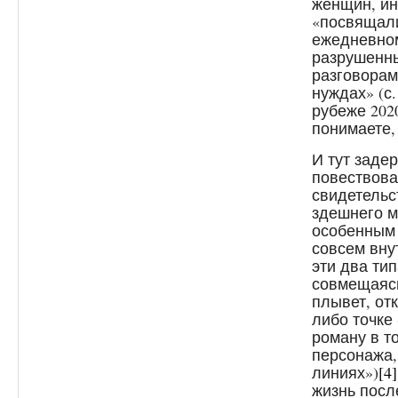
женщин, ин
«посвящали
ежедневно
разрушенн
разговорам
нуждах» (с
рубеже 202
понимаете,
И тут заде
повествова
свидетельс
здешнего м
особенным 
совсем внут
эти два ти
совмещаясь
плывет, от
либо точке
роману в т
персонажа,
линиях»)
[4]
жизнь посл