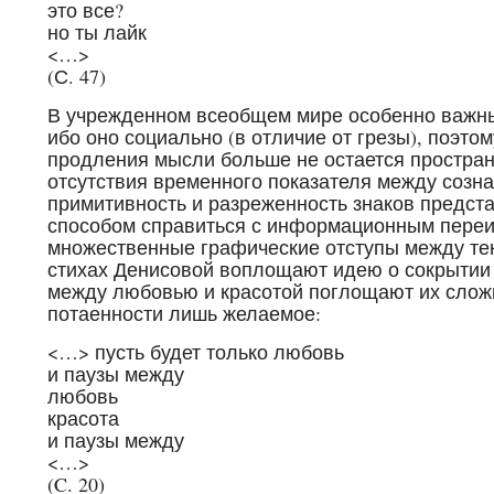
это все?
но ты лайк
<…>
(С. 47)
В учрежденном всеобщем мире особенно важны
ибо оно социально (в отличие от грезы), поэто
продления мысли больше не остается пространс
отсутствия временного показателя между созн
примитивность и разреженность знаков предст
способом справиться с информационным переи
множественные графические отступы между те
стихах Денисовой воплощают идею о сокрытии
между любовью и красотой поглощают их слож
потаенности лишь желаемое:
<…> пусть будет только любовь
и паузы между
любовь
красота
и паузы между
<…>
(C. 20)