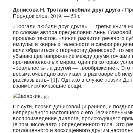
/ Пр
Денисова Н. Трогали любили друг друга
Порядок слов, 2019. — 53 с.
«Трогали любили друг друга» — третья книга На
по словам автора предисловия Анны Глазовой
прошлых текстов: «линия развития речевого с
импульс в квирных телесности и самоопределен
если обратиться к творчеству Денисовой, то м
убывающее напряжение между двумя точками 
противоположных миров, один из которых усло
«реальность», а другой — «воображение». Это
весьма очевидно возникает в разговоре об иск
рассказывать»
[1]
? Однако в случае поэзии Ден
взаимоисключающие вещи.
По сути, поэзия Денисовой (и ранняя, и поздн
непрерывного настоящего с его бесчисленными
воспроизведение диалога, происходящего прям
(в том числе авто-) определенного типа. Это р
поглощенного и восхищенного другим настолько