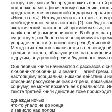
которую мы могли бы предположить вне этой ре
подвержена метафизическому сомнению, сколь
представляется возможной (недаром первая кн
«Ничего нет»). Нетрудно узнать этот язык, внутр
необходимости тушить костры»
[2]
, как будто з
экстатический, накаленный эротизмом язык, не
харáктерной (само)ироничности. В общем, завт
существует, особенно если воспринимать время
упорядоченности (поэтическая речь Денисовой 
Метод этих текстов заключается в неочевидно
трещин и сколов, образующихся на полифонии
с другим, внутренней речи и будничного шума г
Обе первые книги начинаются с рассказов о сн
любовник/любовница, а значит — агент грезы. У
настоящему асоциальна, никакое действие и н
описание/ рассуждение (как акт речи, доказыв
социуму) не может воззвать ее к реальности. И
тексте третьей книги действие тоже происходит
однажды ночью
что-то упало не до конца
и зависло над полом