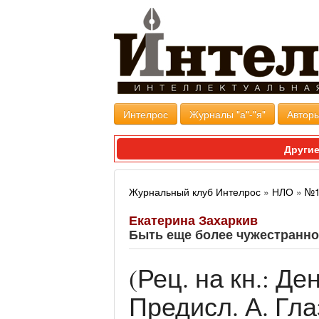
Интелрос
Журналы "а"-"я"
Авторы
Другие
Журнальный клуб Интелрос
»
НЛО
»
№1
Екатерина Захаркив
Быть еще более чужестранн
(Рец. на кн.: Д
Предисл. А. Гла