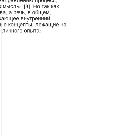
направлению процесс,
 в мысль»
[3]
. Но так как
а, а речь, в общем,
ажающее внутренний
лые концепты, лежащие на
 личного опыта: