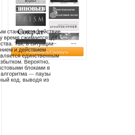
м становится действие,
му время сжимается: для
тва. Так, в ситуации
анием и действием
Развернуть/Свернуть
авляется единственным
збытком. Вероятно,
кстовыми блоками в
 алгоритма — паузы
ный код, выводя из