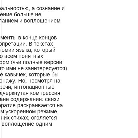
альностью, а сознание и
рение больше не
еланием и воплощением
ементы в конце концов
рпретации. В текстах
номии языка, который
о всем понятных
орм (чьи полные версии
то ими не заинтересуется),
е кавычек, которые бы
онажу. Но, несмотря на
 речи, интонационные
одчеркнутая компрессия
ане содержания: связи
рратив раскраивается на
ом ускоренном режиме,
них стихах, оголяется
и воплощение одним