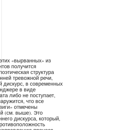
 этих «вырванных» из
нтов получится
поэтическая структура
нней тревожной речи,
 дискурс, в современных
енджере в виде
та либо не поступает,
аружится, что все
виги» отмечены
й (см. выше). Это
него дискурса, который,
противоположность