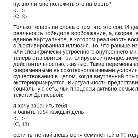
нужно ли мне положить это на место?
<…>
(С. 8)
Только теперь ни слова о том, что это сон. И де
реальность победила воображение, а, скорее, в
единое виртуальное, в котором реальность вос
объективированная иллюзия. То, что раньше и
или специфически устроенного внутреннего ми
теперь становится транслируемой (по-прежнем
действительностью, жизнью. Такие перемены 
современными высокотехнологичными условия
существования в целом, когда внутренний опы
экстериоризируется. Виртуальность предостав
социальную сеть, чьи процессы активно осмыс
текстах Денисовой:
я хочу забанить тебя
и банить тебя каждый день
<…>
(C. 43)
если ты не лайкнешь меня семилетней в 91 год