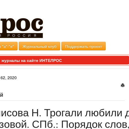
 "а"-"я"
Журнальный клуб
Поддержать проект
 журналы на сайте ИНТЕЛРОС
62, 2020
ой
енисова Н. Трогали любили д
зовой. СПб.: Порядок слов,