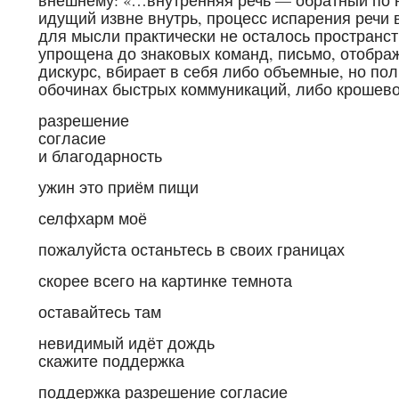
внешнему: «…внутренняя речь — обратный по 
идущий извне внутрь, процесс испарения речи
для мысли практически не осталось пространств
упрощена до знаковых команд, письмо, отобр
дискурс, вбирает в себя либо объемные, но по
обочинах быстрых коммуникаций, либо крошево
разрешение
согласие
и благодарность
ужин это приём пищи
селфхарм моё
пожалуйста останьтесь в своих границах
скорее всего на картинке темнота
оставайтесь там
невидимый идёт дождь
скажите поддержка
поддержка разрешение согласие