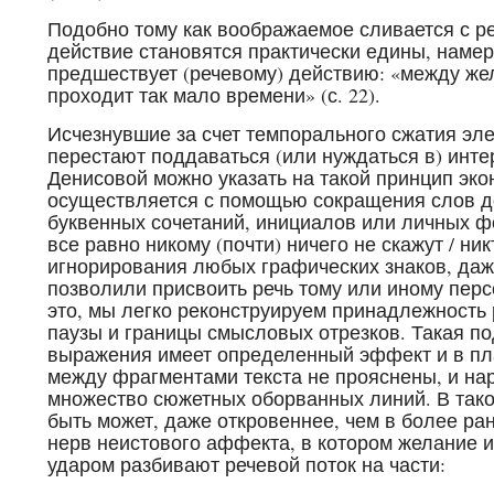
Подобно тому как воображаемое сливается с ре
действие становятся практически едины, наме
предшествует (речевому) действию: «между ж
проходит так мало времени» (с. 22).
Исчезнувшие за счет темпорального сжатия эл
перестают поддаваться (или нуждаться в) инте
Денисовой можно указать на такой принцип эко
осуществляется с помощью сокращения слов д
буквенных сочетаний, инициалов или личных ф
все равно никому (почти) ничего не скажут / ник
игнорирования любых графических знаков, даж
позволили присвоить речь тому или иному перс
это, мы легко реконструируем принадлежность
паузы и границы смысловых отрезков. Такая п
выражения имеет определенный эффект и в пл
между фрагментами текста не прояснены, и на
множество сюжетных оборванных линий. В так
быть может, даже откровеннее, чем в более ран
нерв неистового аффекта, в котором желание 
ударом разбивают речевой поток на части: