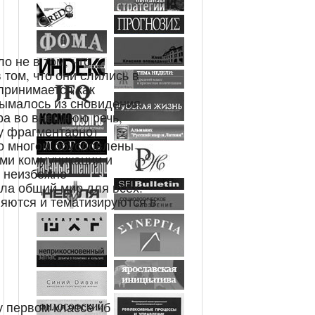
ло не в том, что
 том, что они слились в
принимается как
зымалось из сновидения
ра во внешнюю речь,
у фрагментарно)
во многом обусловлены
ми коммуникации и
т неизбежно
ила общий мир для всех:
ляются и тематизируются в
у первом классе чб