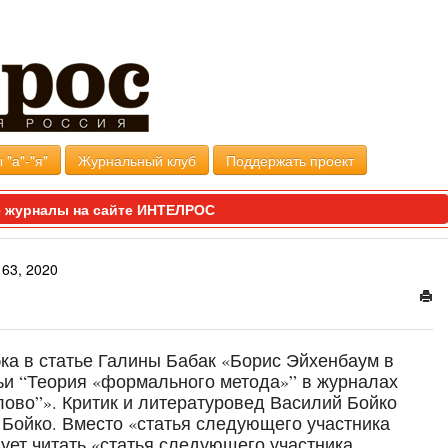
 "а"-"я"
Журнальный клуб
Поддержать проект
 журналы на сайте ИНТЕЛРОС
63, 2020
а в статье Галины Бабак «Борис Эйхенбаум в
тьи “Теория «формального метода»” в журналах
лово”». Критик и литературовед Василий Бойко
р Бойко. Вместо «статья следующего участника
ует читать «статья следующего участника