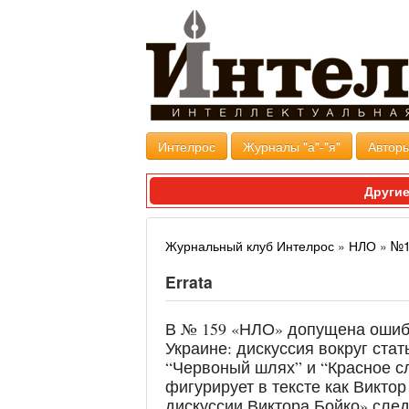
Интелрос
Журналы "а"-"я"
Авторы
Другие
Журнальный клуб Интелрос
»
НЛО
»
№1
Errata
В № 159 «НЛО» допущена ошибк
Украине: дискуссия вокруг ста
“Червоный шлях” и “Красное с
фигурирует в тексте как Викто
дискуссии Виктора Бойко» след