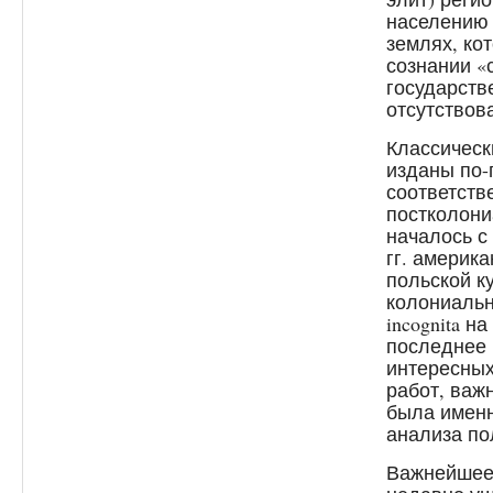
населению 
землях, ко
сознании «
государств
отсутствов
Классическ
изданы по-п
соответств
постколон
началось с 
гг. америк
польской к
колониальн
incognita 
последнее
интересных
работ, важ
была именн
анализа по
Важнейшее 