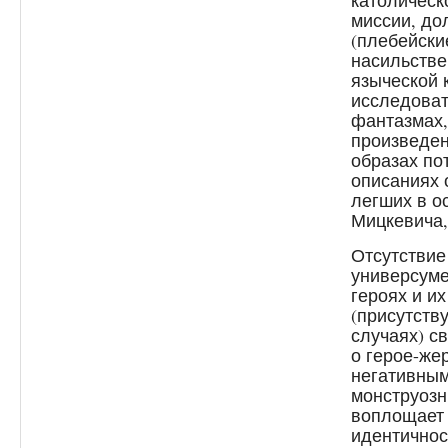
католическ
миссии, до
(плебейски
насильстве
языческой 
исследоват
фантазмах,
произведен
образах по
описаниях 
легших в о
Мицкевича, 
Отсутствие
универсуме
героях и и
(присутств
случаях) с
о герое-же
негативным
монструозн
воплощает 
идентичнос