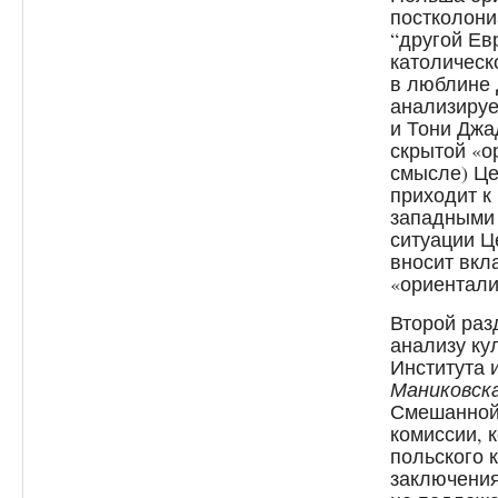
постколони
“другой Ев
католическ
в люблине 
анализируе
и Тони Джа
скрытой «о
смысле) Це
приходит к
западными
ситуации Ц
вносит вкл
«ориентали
Второй раз
анализу ку
Института 
Маниковск
Смешанной 
комиссии, 
польского 
заключения