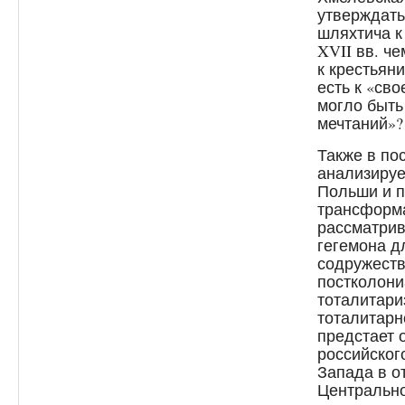
утверждать
шляхтича к
XVII вв. ч
к крестьян
есть к «сво
могло быть
мечтаний»? 
Также в по
анализируе
Польши и п
трансформа
рассматрив
гегемона д
содружеств
постколони
тоталитари
тоталитарн
предстает 
российског
Запада в о
Центрально