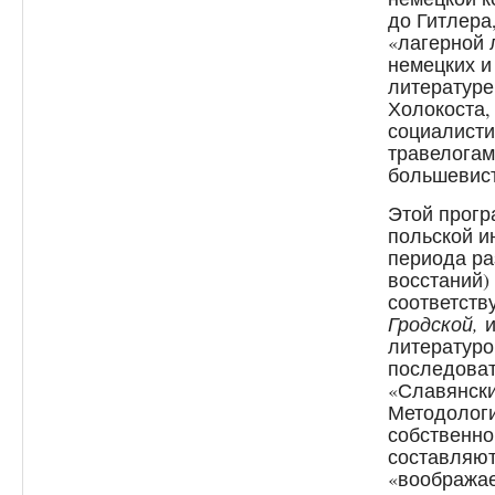
до Гитлера,
«лагерной 
немецких и
литературе
Холокоста,
социалисти
травелогам
большевист
Этой прогр
польской и
периода ра
восстаний)
соответств
Гродской,
и
литературо
последова
«Славянски
Методологи
собственно
составляют
«воображае