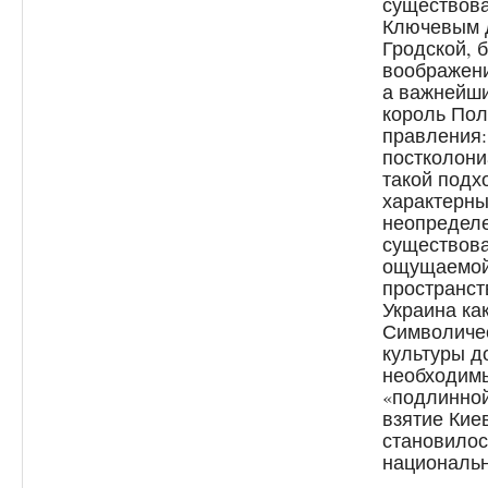
существова
Ключевым д
Гродской, 
воображени
а важнейш
король По
правления:
постколони
такой подхо
характерны
неопределе
существова
ощущаемой
пространст
Украина ка
Символичес
культуры д
необходим
«подлинной
взятие Кие
становилос
национальн