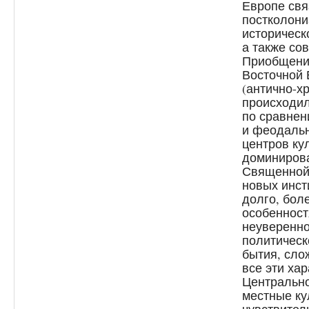
Европе свя
постколони
историческ
а также со
Приобщени
Восточной 
(антично-х
происходил
по сравнен
и феодальн
центров ку
доминирова
Священной
новых инст
долго, бол
особенност
неуверенно
политическ
бытия, сл
все эти ха
Центрально
местные ку