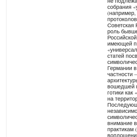
не подлежа
собрания «
(например,
протоколов
Советская 
роль бывше
Российской
имеющей п
«универсал
статей по
символичес
Германии в
частности
архитектур
вошедшей в
готики как
на террито
Последующа
независимо
символичес
внимание в
практикам 
воплощения