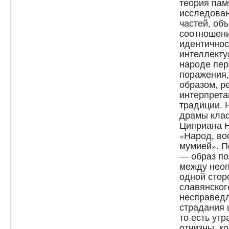
теория пам
исследован
частей, об
соотношени
идентичнос
интеллекту
народе пер
поражения,
образом, р
интерпрета
традиции. 
драмы клас
Циприана Н
«Народ, во
мумией». П
— образ по
между неоп
одной стор
славянског
несправедл
страдания 
то есть утр
отчизны, к