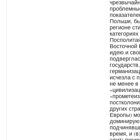
чрезвычайн
проблемны
показателе
Польши, бы
регионе ст
категориях
Посполитая
Восточной 
идею и сво
подверглас
государств
германизаци
исчезла с 
не менее в
«цивилизац
«прометеизм
постколони
других стр
Европы) мо
доминирующ
подчинявши
время, и (в
элит) реги