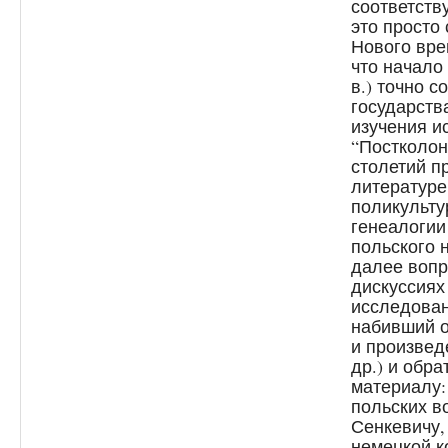
соответств
это просто
Нового вре
что начало
в.) точно с
государств
изучения и
“Постколон
столетий п
литературе
поликульту
генеалогии
польского
далее вопр
дискуссиях
исследован
набивший о
и произвед
др.) и обр
материалу:
польских в
Сенкевичу, 
немецкой к