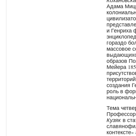
Кохановск
Адама Мицк
колониальн
цивилизато
представле
и Генриха 
энциклопед
гораздо бо
массовое с
выдающихс
образов По
Мейера 1850
присутство
территорий
создания Г
роль в фо
национальн
Тема четве
Профессор
Кузяк
в ста
славянофи
контексте»