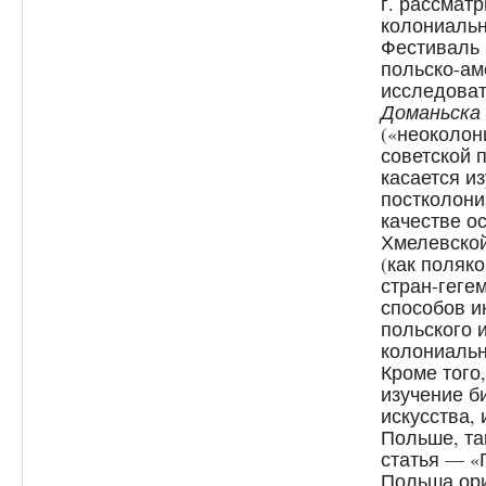
г. рассмат
колониальн
Фестиваль
польско-ам
исследова
Доманьска
(«неоколон
советской 
касается и
постколони
качестве о
Хмелевской
(как поляко
стран-геге
способов и
польского 
колониальн
Кроме того
изучение б
искусства, 
Польше, та
статья — «
Польша ор