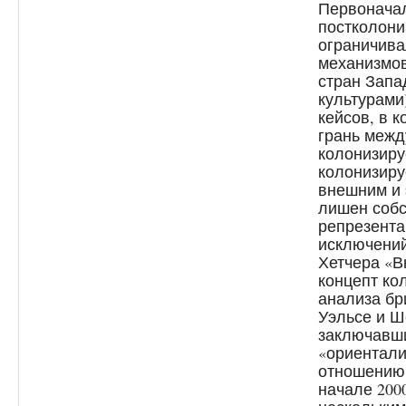
Первонача
постколон
ограничива
механизмов
стран Запа
культурами)
кейсов, в 
грань меж
колонизиру
колонизиру
внешним и 
лишен собс
репрезента
исключений
Хетчера «В
концепт ко
анализа бр
Уэльсе и Ш
заключавши
«ориентали
отношению 
начале 2000