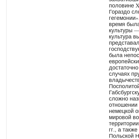
половине X
Гораздо сл
гегемонии»
время был
культуры —
культура в
представал
господству
была непос
европейски
достаточно
случаях пр
владычеств
Посполитой
Габсбургск
сложно наз
отношении
немецкой о
мировой во
территории
гг., а так
Польской Н