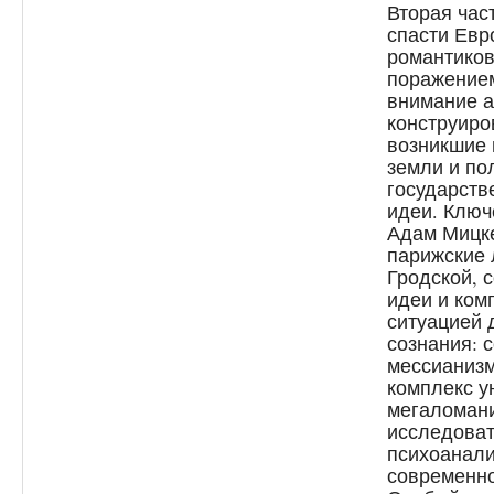
Вторая час
спасти Евр
романтиков
поражением
внимание а
конструиро
возникшие 
земли и по
государств
идеи. Ключ
Адам Мицке
парижские 
Гродской, 
идеи и ком
ситуацией 
сознания: 
мессианизм
комплекс у
мегаломани
исследоват
психоанали
современн