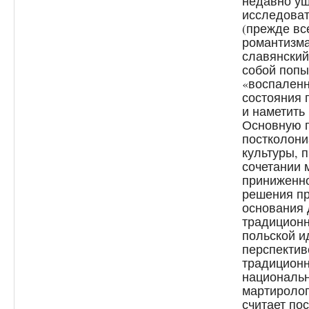
недавно у
исследоват
(прежде вс
романтизм
славянски
собой попы
«воспаленн
состояния 
и наметить
Основную п
постколони
культуры, 
сочетании
приниженно
решения пр
основания 
традиционн
польской и
перспектив
традицион
национальн
мартиролог
считает по