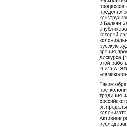
нескольким
процессов 
пределах с
конструиро
и Балкан 
опубликова
которой ра
колониаль
русскую ху
зрения про
дискурса
[4
этой работ
книга А. Эт
«самоколо
Таким обра
постколони
традиция и
российског
за пределы
колонизато
Активное р
исследован