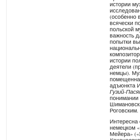
истории му
исследован
(особенно 
всячески п
польской м
важность д
попытки вы
национальн
композитор
истории по
деятели (п
немцы). Му
помещенна
адъюнкта И
Гузий-Пася
понимании 
Шимановск
Роговским.
Интересна 
немецком 
Мейера» («M