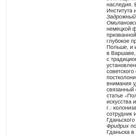
наследия. 
Института 
Задрожный
Омилановс
немецкой ф
призванной
глубокое п
Польше, и 
в Варшаве,
с традицио
установлен
советского 
постколони
внимания у
связанный 
статье «По
искусства 
г.: колони
сотрудник 
Гданьского
Фридрих
по
Гданьска в