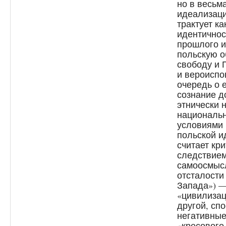
но в весьм
идеализац
трактует к
идентичнос
прошлого и
польскую о
свободу и 
и вероиспо
очередь о е
сознание д
этнически 
националь
условиями 
польской и
считает кр
следствием
самоосмысл
отсталости
Запада») —
«цивилизац
другой, сп
негативные
«кресового