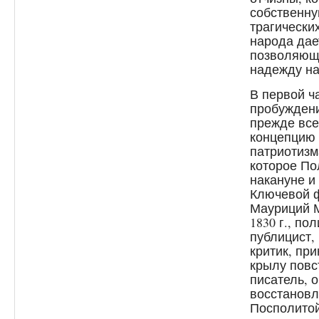
собственну
трагически
народа дае
позволяющ
надежду на 
В первой ч
пробуждени
прежде все
концепцию 
патриотизма
которое По
накануне и
Ключевой ф
Мауриций М
1830 г., по
публицист,
критик, пр
крылу повс
писатель, 
восстановл
Посполитой