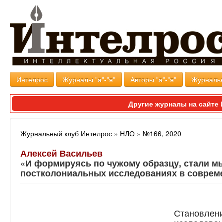
Интелрос
Журналы "а"-"я"
Авторы "а"-"я"
Журналь
Другие журналы на сайт
Журнальный клуб Интелрос
»
НЛО
»
№166, 2020
Алексей Васильев
«И формируясь по чужому образцу, стали мы
постколониальных исследованиях в совреме
Становлен