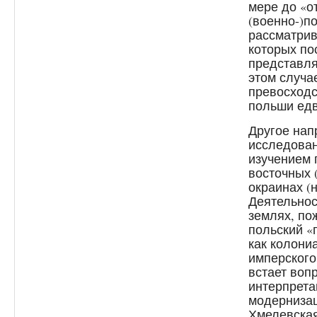
мере до «от
(военно-)п
рассматрив
которых по
представля
этом случа
превосходс
польши едв
Другое нап
исследован
изучением 
восточных 
окраинах (н
Деятельнос
землях, по
польский «
как колони
имперского
встает вопр
интерпрета
модернизац
Хмелевская