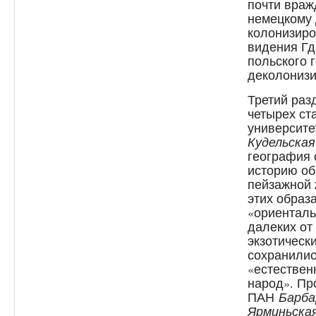
почти враж
немецкому 
колонизиро
видения Гд
польского 
деколонизи
Третий разд
четырех ст
университ
Кудельская
география 
историю об
пейзажной
этих образ
«ориентал
далеких от
экзотическ
сохранилис
«естествен
народ». Пр
ПАН
Барба
Ярминьска