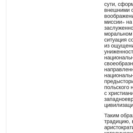
сути, сфор
внешними с
воображени
миссии» на 
заслуженно
моральном 
ситуация с
из ощущени
униженност
национальн
своеобразн
направленн
национальн
предыстори
польского 
с христиан
западноевр
цивилизаци
Таким обра
традицию, 
аристократ