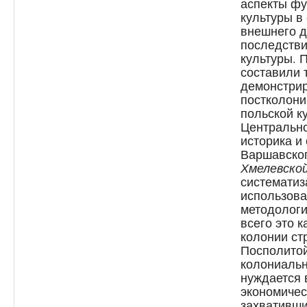
аспекты фу
культуры в
внешнего д
последстви
культуры. 
составили т
демонстрир
постколони
польской к
Центрально
историка и
Варшавско
Хмелевско
системати
использова
методологи
всего это 
колонии ст
Посполитой
колониальн
нуждается 
экономичес
захвативши