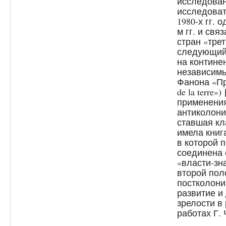
исследован
исследоват
1980-х гг. 
м гг. и св
стран «трет
следующий 
на контине
независимы
Фанона «Пр
de la terre»)
применения
антиколони
ставшая кл
имела книг
в которой 
соединена 
«власти-зн
второй поло
постколон
развитие и
зрелости в
работах Г. 