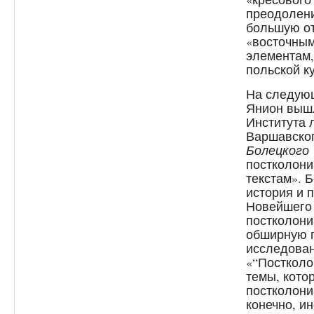
преодолени
большую от
«восточным
элементам,
польской к
На следующ
Янион вышл
Института 
Варшавско
Болецкого
постколони
текстам». 
история и 
Новейшего 
постколони
обширную 
исследован
«“Постколо
темы, кото
постколони
конечно, и