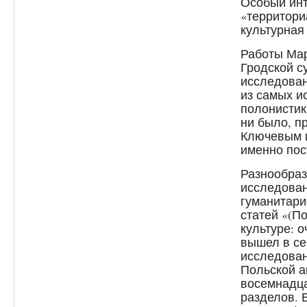
Особый инт
«территори
культурная
Работы Мар
Гродской с
исследован
из самых и
полонистики
ни было, п
Ключевым и
именно пос
Разнообраз
исследован
гуманитари
статей «(П
культуре: 
вышел в се
исследован
Польской а
восемнадца
разделов. 