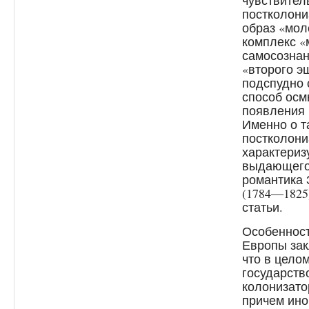
чувствите
постколони
образ «мол
комплекс 
самосознан
«второго э
подспудно 
способ осм
появления 
Именно о т
постколони
характериз
выдающего
романтика 
(1784—1825
статьи.
Особенност
Европы зак
что в цело
государств
колонизато
причем ино