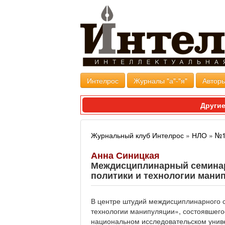
Интелрос
Журналы "а"-"я"
Авторы
Другие
Журнальный клуб Интелрос
»
НЛО
»
№1
Анна Синицкая
Междисциплинарный семинар 
политики и технологии мани
В центре штудий междисциплинарного с
технологии манипуляции», состоявшего
национальном исследовательском униве