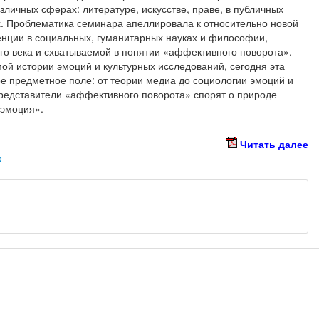
личных сферах: литературе, искусстве, праве, в публичных
х. Проблематика семинара апеллировала к относительно новой
енции в социальных, гуманитарных науках и философии,
о века и схватываемой в понятии «аффективного поворота».
ой истории эмоций и культурных исследований, сегодня эта
е предметное поле: от теории медиа до социологии эмоций и
редставители «аффективного поворота» спорят о природе
 эмоция».
Читать далее
а