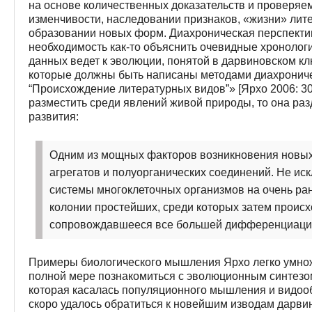
на основе количественных доказательств и проверяе
изменчивости, наследовании признаков, «жизни» лит
образовании новых форм. Диахроническая перспекти
необходимость как-то объяснить очевидные хронолог
данных ведет к эволюции, понятой в дарвиновском кл
которые должны быть написаны методами диахроничес
“Происхождение литературных видов”» [Ярхо 2006: 302
разместить среди явлений живой природы, то она ра
развития:
Одним из мощных факторов возникновения новых
агрегатов и полуорганических соединений. Не ис
системы многоклеточных организмов на очень ра
колонии простейших, среди которых затем происх
сопровождавшееся все большей дифференциацией
Примеры биологического мышления Ярхо легко умножи
полной мере познакомиться с эволюционным синтезом 
которая касалась популяционного мышления и видоо
скоро удалось обратиться к новейшим изводам дарви