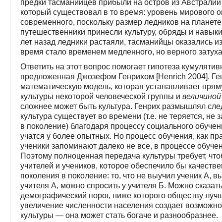
предки тасманийцев прибыли на остров из Австралии 
который существовал в то время: уровень мирового 
современного, поскольку размер ледников на планете
путешественники принесли культуру, обряды и навык
лет назад ледники растаяли, тасманийцы оказались 
время стало временем медленного, но верного затух
Ответить на этот вопрос помогает гипотеза кумулятив
предложенная Джозефом Генрихом [Henrich 2004]. Г
математическую модель, которая устанавливает пря
культуры некоторой человеческой группы и
величиной
сложнее может быть культура. Генрих размышлял сл
культура существует во времени (т.е. не теряется, не
в поколение) благодаря процессу социального обуче
учатся у более опытных. Но процесс обучения, как пр
ученики запоминают далеко не все, в процессе обучен
Поэтому полноценная передача культуры требует, чт
учителей и учеников, которое обеспечило бы качеств
поколения в поколение: то, что не выучил ученик А, выу
учителя А, можно спросить у учителя Б. Можно сказат
демографический порог, ниже которого обществу лучш
увеличение численности населения создает возможно
культуры — она может стать богаче и разнообразнее.