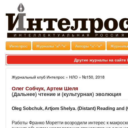
Интелрос
Журналы "а"-"я"
Авторы "а"-"я"
Журналь
Другие журналы на сайт
Журнальный клуб Интелрос
»
НЛО
»
№150, 2018
Олег Собчук, Артем Шеля
(Дальнее) чтение и (культурная) эволюция
Oleg Sobchuk, Artjom Shelya. (Distant) Reading and (
Работы Франко Моретти возродили интерес к макроско