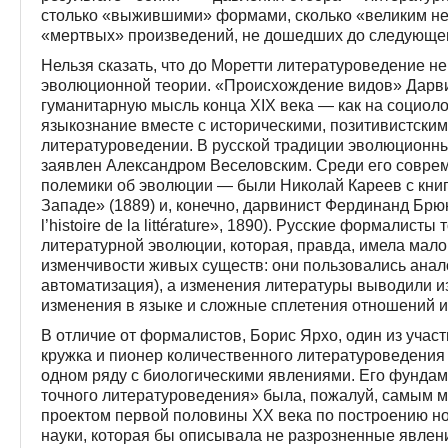
столько «выжившими» формами, сколько «великим н
«мертвых» произведений, не дошедших до следующег
Нельзя сказать, что до Моретти литературоведение не
эволюционной теории. «Происхождение видов» Дарви
гуманитарную мысль конца XIX века — как на социоло
языкознание вместе с историческими, позитивистским
литературоведении. В русской традиции эволюционны
заявлен Александром Веселовским. Среди его соврем
полемики об эволюции — были Николай Кареев с кни
Западе» (1889) и, конечно, дарвинист Фердинанд Брюне
l’histoire de la littérature», 1890). Русские формали
литературной эволюции, которая, правда, имела мало
изменчивости живых существ: они пользовались анало
автоматизация), а изменения литературы выводили из
изменения в языке и сложные сплетения отношений и
В отличие от формалистов, Борис Ярхо, один из учас
кружка и пионер количественного литературоведения
одном ряду с биологическими явлениями. Его фунда
точного литературоведения» была, пожалуй, самым
проектом первой половины XX века по построению но
науки, которая бы описывала не разрозненные явлен