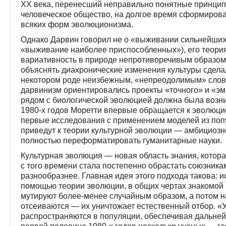
XX века, перенесший неправильно понятные принцип
человеческое общество, на долгое время сформирова
всяких форм эволюционизма.
Однако Дарвин говорил не о «выживании сильнейших»
«выживание наиболее приспособленных»), его теори
вариативность в природе непротиворечивым образом.
объяснять диахронические изменения культуры сдела
некотором роде неизбежным, «непреодолимым» слово
дарвинизм ориентировались проекты «точного» и «эм
рядом с биологической эволюцией должна была возник
1980-х годов Моретти впервые обращается к эволюци
первые исследования с применением моделей из поп
приведут к теории культурной эволюции — амбициоз
полностью переформатировать гуманитарные науки.
Культурная эволюция — новая область знания, котора
с того времени стала постепенно обрастать союзника
разнообразнее. Главная идея этого подхода такова: 
помощью теории эволюции, в общих чертах знакомой 
мутируют более-менее случайным образом, а потом н
отсеиваются — их уничтожает естественный отбор. 
распространяются в популяции, обеспечивая дальней