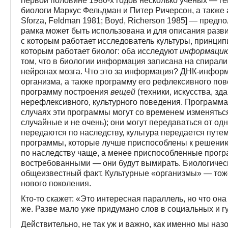
первой половине 1980-х годов несколько ученых — г
биологи Маркус Фельдман и Питер Ричерсон, а также а
Sforza, Feldman 1981; Boyd, Richerson 1985] — предпо
рамка может быть использована и для описания развит
с которым работает исследователь культуры, принцип
которым работает биолог: оба исследуют
информаци
том, что в биологии информация записана на спирали 
нейронах мозга. Что это за информация? ДНК-инфор
организма, а также программу его рефлексивного по
программу построения
вещей
(техники, искусства, зд
нерефлексивного, культурного поведения. Программа
случаях эти программы могут со временем изменяться
случайные и не очень); они могут передаваться от одн
передаются по наследству, культура передается путе
программы, которые лучше приспособлены к решению
по наследству чаще, а менее приспособленные прогр
востребованными — они будут вымирать. Биологичес
общеизвестный факт. Культурные «организмы» — тож
нового поколения.
Кто-то скажет: «Это интересная параллель, но что он
же. Разве мало уже придумано слов в социальных и 
Действительно, не так уж и важно, как именно мы наз