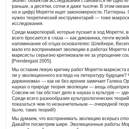
значит: объектом исследования становится не одно ил
раньше, а десятки, сотни и даже тысячи. В этом океа
но и цифр) Моретти ищет закономерности. Паттерны. 
нужен теоретический инструментарий — тоже макроско
исследования.
Среди макротеорий, которые пускает в ход Моретти,
всего бросается в глаза — как диковинка, почти музей
напоминание об отцах-основателях: Шлейхере, Весе
мало кто воспринимает эволюцию в работах Моретти 
марксисты серьезно критиковали ее за упрощение со
[Prendergast 2005].
Мы оставим левую критику работ Моретти-марксиста в 
ли у эволюционного взгляда на литературу будущее? 
дарвинизма» — как не без иронии замечает Галина О
науках о природе теория эволюции — вещь общепризна
Совсем не так обстоит дело в науках о культуре — зде
Среди всего разнообразия культурологических теорий
показаться чем-то незначительным — очередной теор
было, таких теорий!)
Мы думаем, что воспринимать эволюцию всерьез
ст
Давайте посмотрим шире. Эволюционные работы Море