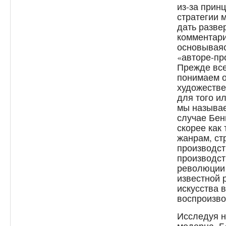
из-за прин
стратегии
дать разве
комментар
основываяс
«авторе-пр
Прежде все
понимаем о
художестве
для того ил
мы называе
случае Бен
скорее как
жанрам, ст
производст
производст
революции 
известной 
искусства в
воспроизво
Исследуя н