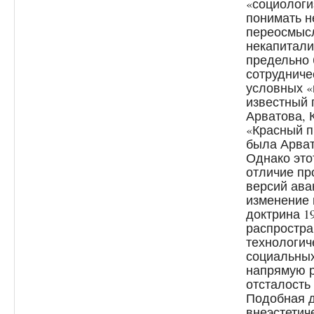
«социологи
понимать н
переосмысл
некапитали
предельно 
сотрудниче
условных «
известный 
Арватова, 
«Красный п
была Арва
Однако это
отличие пр
версий ава
изменение 
доктрина 1
распростра
технологич
социальных
напрямую р
отсталост
Подобная д
внеэстетич