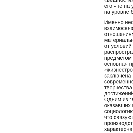
его «не на
на уровне 
Именно нес
взаимосвя
отношениям
материальн
от условий
распростра
предметом 
основная п
«жизнестро
заключена 
современно
творчества
достижений
Одним из г
оказавших
социологию
что связую
производст
характерна