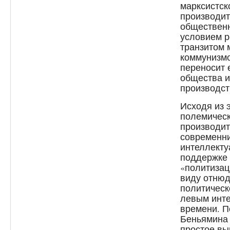
марксистск
производит
общественн
условием 
транзитом 
коммунизмо
переносит 
общества и
производс
Исходя из 
полемическ
производит
современни
интеллекту
поддержке 
«политизац
виду отнюд
политическ
левым инте
времени. П
Беньямина 
простое вы