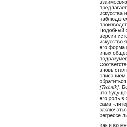
взаимосвяз
предлагает
искусства 
наблюдател
производст
Подобный ф
версии ист
искусство 
его форма 
иных обще
подразумев
Соответств
вновь стал
описанием 
обратиться
[Technik].
Бо
что будуще
его роль в
сама «лите
заключатьс
регрессе л
Как и во м