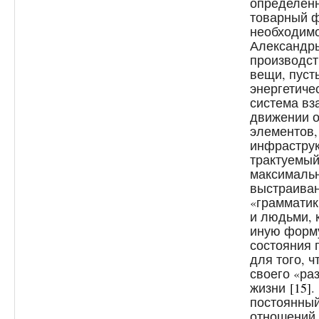
определенн
товарный ф
необходимо
Александр
производст
вещи, пуст
энергетиче
система вз
движении 
элементов,
инфрастру
трактуемый
максимальн
выстраиван
«граммати
и людьми, 
иную форму
состояния 
для того, ч
своего «ра
жизни
[15]
.
постоянный
отношений,