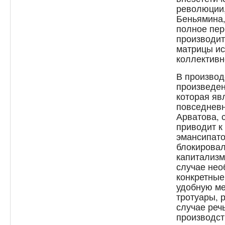
революции
Беньямина,
полное пе
производит
матрицы ис
коллективн
В производ
произведен
которая яв
повседневн
Арватова, 
приводит к
эмансипато
блокирова
капитализ
случае нео
конкретные
удобную ме
тротуары, 
случае реч
производст