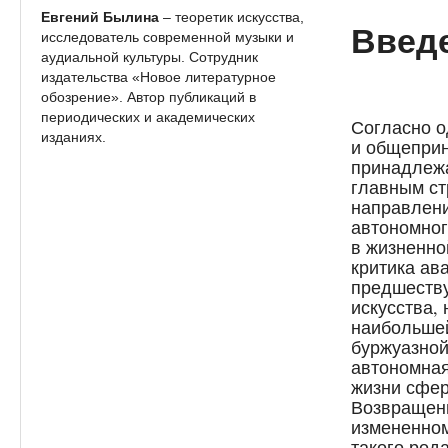
Евгений Былина
– теоретик искусства,
Введ
исследователь современной музыки и
аудиальной культуры. Сотрудник
издательства «Новое литературное
обозрение». Автор публикаций в
периодических и академических
Согласно о
изданиях.
и общеприн
принадлежа
главным ст
направлени
автономног
в жизненно
критика ав
предшеств
искусства, 
наибольше
буржуазной
автономная
жизни сфер
Возвращени
измененном
такого род