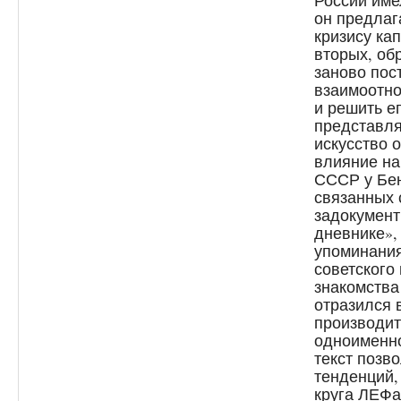
России име
он предлаг
кризису ка
вторых, об
заново пос
взаимоотно
и решить ег
представля
искусство 
влияние н
СССР у Бен
связанных 
задокумент
дневнике»,
упоминания
советского
знакомства
отразился 
производит
одноименно
текст позв
тенденций,
круга ЛЕФа