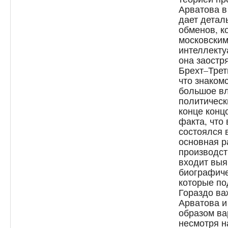
Арватова в
дает детал
обменов, к
московским
интеллекту
она заостр
Брехт–Трет
что знаком
большое вл
политичес
конце концо
факта, что
состоялся 
основная р
производст
входит выя
биографиче
которые по
Гораздо ва
Арватова и
образом ва
несмотря н