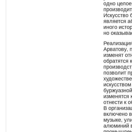
одно целое
производит
Искусство 
является а
иного исто
но оказыва
Реализация
Арватову, 
изменят от
обратятся 
производст
позволит п
художестве
искусством
буржуазной
изменятся 
отнести к о
В организа
включено в
музыке, ул
алюминий 
промышленн