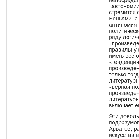
«автономии
стремится 
Беньямина 
антиномия 
политическ
ряду логич
«произведе
правильную
иметь все 
«тенденция
произведен
только тогд
литературн
«верная по
произведен
литературн
включает е
Эти доволь
подразумев
Арватов, р
искусства 