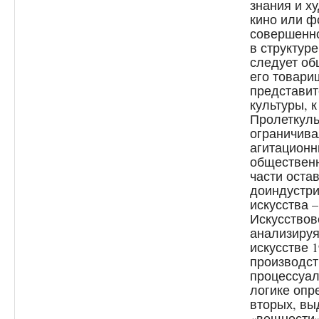
знания и х
кино или ф
совершенно
в структур
следует об
его товари
представит
культуры, 
Пролеткуль
ограничив
агитационн
общественн
части оста
доиндустр
искусства 
Искусствов
анализируя
искусстве 1
производст
процессуал
логике опр
вторых, вы
«вещности»