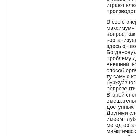
играют клю
производст
В свою оче
максимум» 
вопрос, ка
«организуе
здесь он в
Богданову)
проблему д
внешний, к
способ орг
ту самую к
буржуазног
репрезенти
Второй спо
вмешательс
доступных 
Другими сл
имеем глуб
метод орга
миметическ