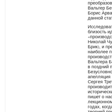
преобразо
Вальтер Бе
Борис Арва
данной ста
Исследоват
близость и
«производс
Николай Чу
Брик), и п
наиболее п
производст
Вальтера Б
в поздний п
Безусловно
апелляция 
Сергея Тре
производит
исторически
пишет о н
лекционном
годах, ког
теорией пр