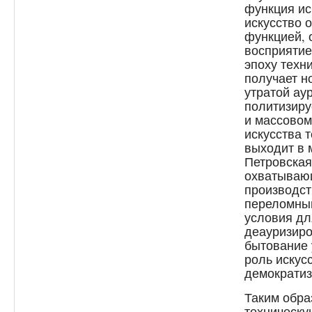
функция ис
искусство 
функцией, 
восприятие
эпоху техн
получает н
утратой ау
политизиру
и массовом
искусства 
выходит в 
Петровская
охватывающ
производст
переломный
условия дл
деауризир
бытование 
роль искус
демократиз
Таким обра
техническу