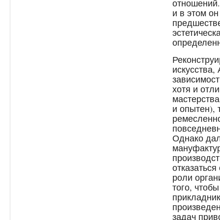
отношений.
и в этом о
предшестве
эстетическ
определенн
Реконструи
искусства,
зависимост
хотя и отл
мастерства
и опытен),
ремесленно
повседневн
Однако да
мануфактур
производст
отказаться
роли орган
того, чтоб
прикладник
произведен
задач прив