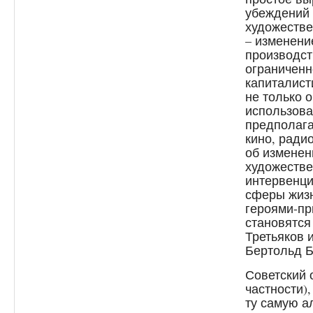
убеждений 
художестве
– изменени
производст
ограниченн
капиталист
не только 
использова
предполаг
кино, радио
об изменен
художестве
интервенци
сферы жизн
героями-пр
становятся
Третьяков 
Бертольд Б
Советский 
частности)
ту самую а