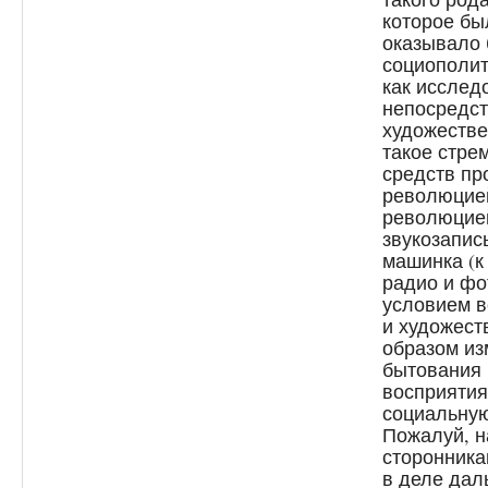
которое бы
оказывало 
социополит
как исслед
непосредст
художестве
такое стре
средств пр
революцией
революцией
звукозапис
машинка (к
радио и фо
условием в
и художест
образом из
бытования 
восприятия
социальную
Пожалуй, 
сторонника
в деле дал