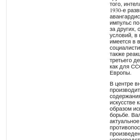
того, инте
1930-е раз
авангардис
импульс по
за других,
условий, в 
имеется в 
социалисти
также реак
третьего д
как для СС
Европы.
В центре в
производит
содержания
искусстве к
образом ис
борьбе. Ва
актуальное
противопос
произведен
непосредст