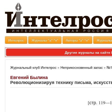
Интелрос
Журналы "а"-"я"
Авторы "а"-"я"
Журналь
Другие журналы на сайт
Журнальный клуб Интелрос
»
Неприкосновенный запас
»
№1
Евгений Былина
Революционизируя технику письма, искусст
[стр. 119—