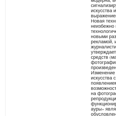
модерна, Б
сигнализир
искусства 
выражение
Новая техн
неизбежно 
технологич
новыми ра
рекламой, 
журналисти
утверждает,
средств (ма
фотографии
произведен
Изменение 
искусства 
появлением
возможност
на фотогр
репродукци
функционир
ауры» явля
обусловлен