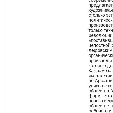
предлагает
художника-
столько эст
политическ
производст
только тех
революции,
«поставив
целостной 
лефовским 
органическ
производст
которые до
Как замеча
«коллектив
по Арватов
унисон с к
общества
[
форм – это
нового иск
обществе п
рабочего и