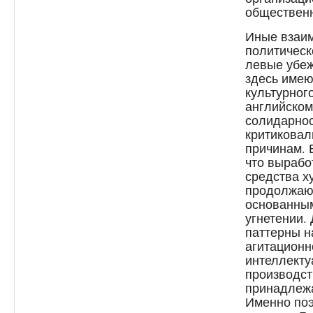
общественн
Иные взаи
политическ
левые убеж
здесь имею
культурного
английско
солидарнос
критиковал
причинам. 
что вырабо
средства х
продолжают
основанным
угнетении.
паттерны н
агитационн
интеллекту
производст
принадлежа
Именно поэ