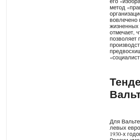
его «изобр
метод «пра
организаци
вовлечено 
жизненных
отмечает, 
позволяет 
производст
предвосхищ
«социалист
Тенде
Валь
Для Вальте
левых евро
1930-х год