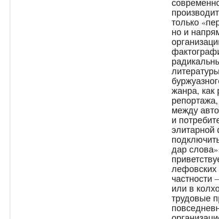
современно
производит
только «пе
но и напря
организаци
фактографи
радикальн
литературы
буржуазног
жанра, как 
репортажа,
между авто
и потребит
элитарной 
подключить
дар слова
приветству
лефовских 
частности 
или в колх
трудовые п
повседневн
организаци