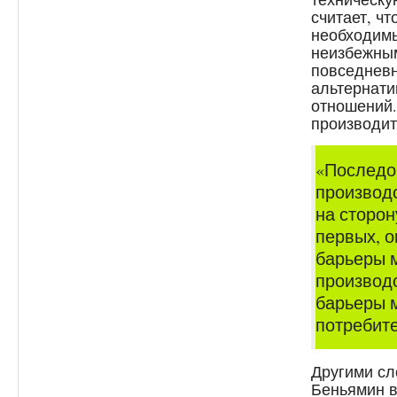
считает, ч
необходимы
неизбежным
повседневн
альтернати
отношений.
производит
«Последо
производ
на сторон
первых, о
барьеры 
производс
барьеры 
потребит
Другими сл
Беньямин в