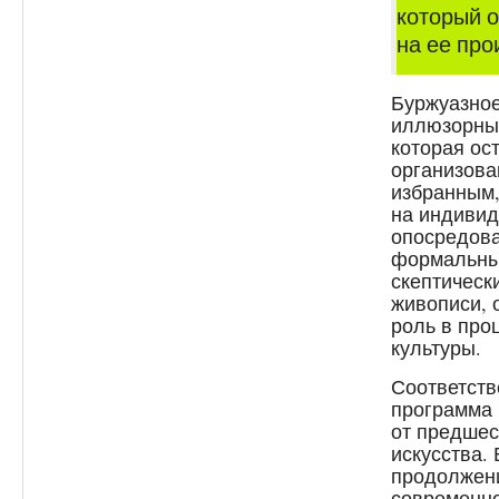
который 
на ее пр
Буржуазное
иллюзорным
которая ос
организова
избранным,
на индивид
опосредова
формальных
скептическ
живописи, 
роль в про
культуры.
Соответств
программа 
от предше
искусства.
продолжен
современно