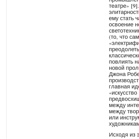
театре»
[9]
элитарност
ему стать 
освоение н
светотехник
(то, что с
«электрифи
преодолеть
классическ
повлиять н
новой прол
Джона Робе
производст
главная ид
«искусство
предвосхи
между инте
между твор
или инстру
художника
Исходя из 