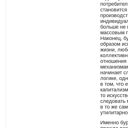
потребител
становится
производст
индивидуал
больше не 
массовым п
Наконец, б
образом ис
жизни, люб
коллективн
отношения 
механизмам
начинает с
логике, од
в том, что
капитализм
то искусст
следовать 
в то же са
утилитарно
Именно бур