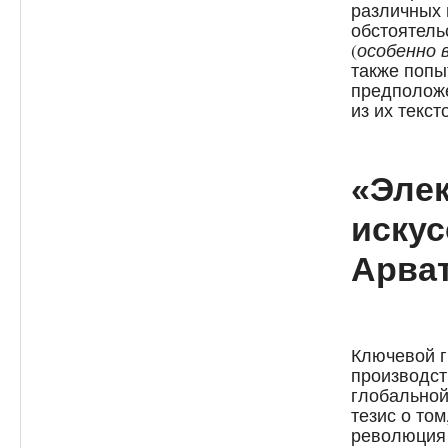
различных 
обстоятель
(
особенно 
также попы
предположе
из их текст
«Эле
искус
Арва
Ключевой г
производст
глобальной
тезис о то
революция 