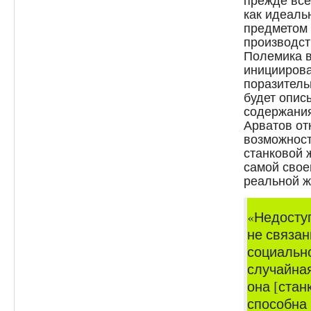
прежде все
как идеаль
предметом 
производст
Полемика в
инициирова
поразитель
будет опис
содержания
Арватов от
возможност
станковой 
самой свое
реальной ж
«Недосту
не связан
социальн
случайна
она [стан
способна 