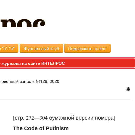
 "а"-"я"
Журнальный клуб
Поддержать проект
 журналы на сайте ИНТЕЛРОС
новенный запас
»
№129, 2020
[стр. 272—304 бумажной версии номера]
The Code of Putinism