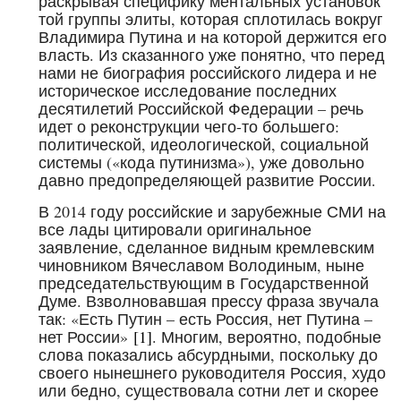
раскрывая специфику ментальных установок
той группы элиты, которая сплотилась вокруг
Владимира Путина и на которой держится его
власть. Из сказанного уже понятно, что перед
нами не биография российского лидера и не
историческое исследование последних
десятилетий Российской Федерации – речь
идет о реконструкции чего-то большего:
политической, идеологической, социальной
системы («кода путинизма»), уже довольно
давно предопределяющей развитие России.
В 2014 году российские и зарубежные СМИ на
все лады цитировали оригинальное
заявление, сделанное видным кремлевским
чиновником Вячеславом Володиным, ныне
председательствующим в Государственной
Думе. Взволновавшая прессу фраза звучала
так: «Есть Путин – есть Россия, нет Путина –
нет России»
[1]
. Многим, вероятно, подобные
слова показались абсурдными, поскольку до
своего нынешнего руководителя Россия, худо
или бедно, существовала сотни лет и скорее