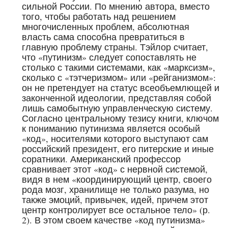
сильной России. По мнению автора, вместо
того, чтобы работать над решением
многочисленных проблем, абсолютная
власть сама способна превратиться в
главную проблему страны. Тэйлор считает,
что «путинизм» следует сопоставлять не
столько с такими системами, как «марксизм»,
сколько с «тэтчеризмом» или «рейганизмом»:
он не претендует на статус всеобъемлющей и
законченной идеологии, представляя собой
лишь самобытную управленческую систему.
Согласно центральному тезису книги, ключом
к пониманию путинизма является особый
«код», носителями которого выступают сам
российский президент, его питерские и иные
соратники. Американский профессор
сравнивает этот «код» с нервной системой,
видя в нем «координирующий центр, своего
рода мозг, хранилище не только разума, но
также эмоций, привычек, идей, причем этот
центр контролирует все остальное тело» (р.
2). В этом своем качестве «код путинизма»