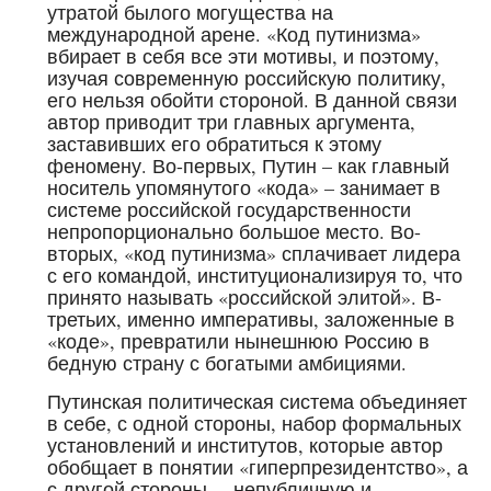
утратой былого могущества на
международной арене. «Код путинизма»
вбирает в себя все эти мотивы, и поэтому,
изучая современную российскую политику,
его нельзя обойти стороной. В данной связи
автор приводит три главных аргумента,
заставивших его обратиться к этому
феномену. Во-первых, Путин – как главный
носитель упомянутого «кода» – занимает в
системе российской государственности
непропорционально большое место. Во-
вторых, «код путинизма» сплачивает лидера
с его командой, институционализируя то, что
принято называть «российской элитой». В-
третьих, именно императивы, заложенные в
«коде», превратили нынешнюю Россию в
бедную страну с богатыми амбициями.
Путинская политическая система объединяет
в себе, с одной стороны, набор формальных
установлений и институтов, которые автор
обобщает в понятии «гиперпрезидентство», а
с другой стороны, – непубличную и