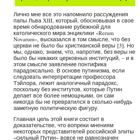
Лично мне все это напомнило рассуждения
папы Льва XIII, который, обосновывая в свое
время обнародование рубежной для
католического мира энциклики «Rerum
Novarum», высказался в том смысле, что без
церкви не было бы христианской веры
[3]
. Но
мы, однако, знаем, что, напротив, без веры не
было бы никаких церковных институций, – и в
этом смысле заявление понтифика
парадоксально. В основе путинизма, если
следовать интерпретации профессора
Тэйлора, лежит аналогичный парадокс,
поскольку без институтов, которые Путин
делает все более немощными, он сам
никогда бы не превратился в сколько-нибудь
заметную политическую фигуру.
Главная цель этой книги состоит в
доказательстве, что вопреки мнениям
некоторых представителей российской элиты
«сильный Путин» вовсе не равнозначен