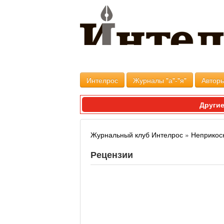
Интелрос
Журналы "а"-"я"
Авторы
Другие
Журнальный клуб Интелрос
»
Неприкос
Рецензии