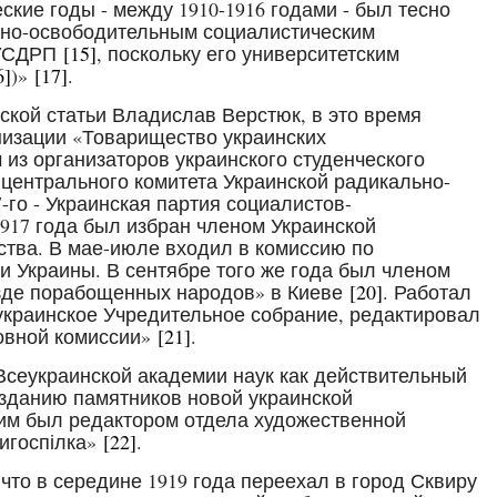
ские годы - между 1910-1916 годами - был тесно
ьно-освободительным социалистическим
 УСДРП
[15]
, поскольку его университетским
6]
)»
[17]
.
ской статьи Владислав Верстюк, в это время
низации «Товарищество украинских
 из организаторов украинского студенческого
 центрального комитета Украинской радикально-
-го - Украинская партия социалистов-
 1917 года был избран членом Украинской
ства. В мае-июле входил в комиссию по
и Украины. В сентябре того же года был членом
езде порабощенных народов» в Киеве
[20]
. Работал
 украинское Учредительное собрание, редактировал
ловной комиссии»
[21]
.
 Всеукраинской академии наук как действительный
изданию памятников новой украинской
тим был редактором отдела художественной
нигоспілка»
[22]
.
что в середине 1919 года переехал в город Сквиру