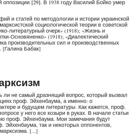
ой оппозиции
[29]
. В 1938 году Василий Бойко умер
фий и статей по методологии и истории украинской
емарксистской социологической теории в советской
ико-литературный очерк» (1918); «Жизнь и
итки-Основяненко» (1918); «Диалектический
тика производительных сил и производственных
. [Галина Бабак]
арксизм
ь ли не самый дразнящий вопрос, который вызвал
циях проф. Эйхенбаума, а именно: о
ктере и будущем литературы. Как кажется, проф.
вопросе у него все козыри в руках. В начале статьи
ю проф. Эйхенбаума. Мои замечания будут
ф. Эйхенбаума, так и некоторых оппонентов,
арксизма. [...]