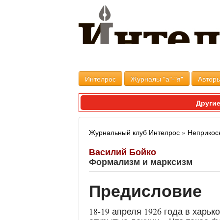
Интелрос
Журналы "а"-"я"
Авторы
Другие
Журнальный клуб Интелрос
»
Неприкос
Василий Бойко
Формализм и марксизм
Предисловие
18-19 апреля 1926 года в харь