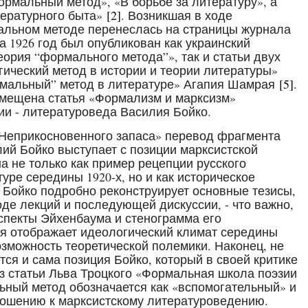
ормальный метод», «В борьбе за литературу», а
тературного быта»
[2]
. Возникшая в ходе
альном методе перенеслась на страницы журнала
за 1926 год был опубликован как украинский
ория “формального метода”», так и статьи двух
гический метод в истории и теории литературы»
мальный” метод в литературе» Агапия Шамрая
[5]
.
мещена статья «Формализм и марксизм»
ии - литературоведа Василия Бойко.
Неприкосновенного запаса» перевод фрагмента
лий Бойко выступает с позиции марксистской
на не только как пример рецепции русского
уре середины 1920-х, но и как историческое
 Бойко подробно реконструирует основные тезисы,
де лекций и последующей дискуссии, - что важно,
спекты Эйхенбаума и стенограмма его
ья отображает идеологический климат середины
зможность теоретической полемики. Наконец, не
ся и сама позиция Бойко, который в своей критике
з статьи Льва Троцкого «Формальная школа поэзии
льный метод обозначается как «вспомогательный» и
ношению к марксистскому литературоведению.