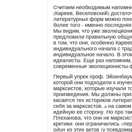
Считаем необходимым напомнит
(Кареев, Веселовский) достато
литературных форм можно поня
более того - именно последня
Мы видим, что уже эволюционис
предложили правильную общую
в том, что они, особенно Каре
индивидуального начала с трад
индивидуальное начало. В этом
идеалисты. Еще раз напомним,
современные эволюционисты-ф
Первый упрек проф. Эйхенбаум
которой они подходили к изуче
марксистов, которые изучали т
произведения. Мы должны призн
касается тех историков литера
себя за марксистов, a на самом
идейную ее сторону. Но про та
Плеханова, что они не марксис
критики: они ограничились «пе
один
из этих актов (у псевдома