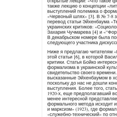
открытые лекции: «Что такое ф
также лекцию о концепции «ли
выступлений полемика о форм
«Червоный шлях»
[3]
. В № 7-8 
перевод статьи Эйхенбаума «Те
украинских критиков: «Социоло
Захария Чучмарева
[4]
и «“Фор
В декабрьском номере была по
следующего участника дискусс
Ниже я предлагаю читателям «
этой статьи
[6]
, в которой Васи
критики. Статья Бойко интерес
формализма в украинской культ
свидетельство своего времени.
высказанные Эйхенбаумом в хо
поскольку до нас не дошли кон
выступления. Более того, стат
1920-х, еще предполагавший во
менее интересной представляет
формального метода исходит и
и марксизм» (1923), где форма
«служебно-технический» по от