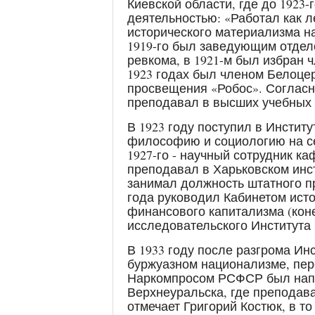
Киевской области, где до 1923
деятельностью: «Работал как л
исторического материализма н
1919-го был заведующим отдел
ревкома, в 1921-м был избран 
1923 годах был членом Белоце
просвещения «Робос». Согласно
преподавал в высших учебных
В 1923 году поступил в Инстит
философию и социологию на с
1927-го - научный сотрудник ка
преподавал в Харьковском инс
занимал должность штатного п
года руководил Кабинетом ист
финансового капитализма (коне
исследовательского Института
В 1933 году после разгрома Ин
буржуазном национализме, пе
Наркомпросом РСФСР был напр
Верхнеуральска, где преподава
отмечает Григорий Костюк, в то