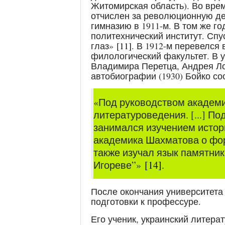
Житомирская область). Во врем
отчислен за революционную дея
гимназию в 1911-м. В том же г
политехнический институт. Спу
глаз»
[11]
. В 1912-м перевелся 
филологический факультет. В
Владимира Перетца, Андрея 
автобиографии (1930) Бойко со
«Под руководством академи
литературоведения. [...] П
занимался изучением истори
академика Шахматова о фор
также изучал язык памятник
Игореве”»
[14]
.
После окончания университета 
подготовки к профессуре.
Его ученик, украинский литера