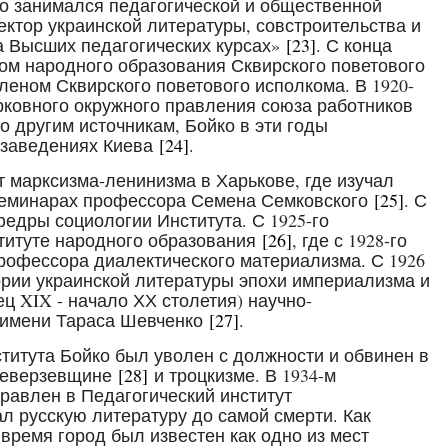
-го занимался педагогической и общественной
ектор украинской литературы, совстроительства и
а Высших педагогических курсах»
[23]
. С конца
ом народного образования Сквирского поветового
членом Сквирского поветового исполкома. В 1920-
рковного окружного правления союза работников
 другим источникам, Бойко в эти годы
 заведениях Киева
[24]
.
ут марксизма-ленинизма в Харькове, где изучал
еминарах профессора Семена Семковского
[25]
. С
федры социологии Института. С 1925-го
титуте народного образования
[26]
, где с 1928-го
рофессора диалектического материализма. С 1926
ории украинской литературы эпохи империализма и
ц XIX - начало ХХ столетия) научно-
 имени Тараса Шевченко
[27]
.
ститута Бойко был уволен с должности и обвинен в
реверзевщине
[28]
и троцкизме. В 1934-м
авлен в Педагогический институт
л русскую литературу до самой смерти. Как
 время город был известен как одно из мест