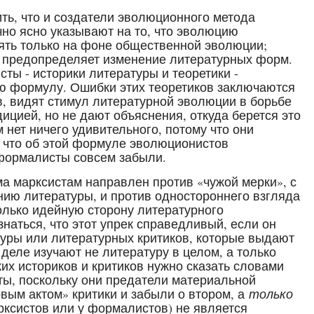
ь, что и создатели эволюционного метода
чно ясно указывают на то, что эволюцию
ть только на фоне общественной эволюции;
я предопределяет изменение литературных форм.
ты - историки литературы и теоретики -
 формулу. Ошибки этих теоретиков заключаются
ев, видят стимул литературной эволюции в борьбе
ицией, но не дают объяснения, откуда берется это
 нет ничего удивительного, потому что они
 что об этой формуле эволюционистов
ормалисты совсем забыли.
а марксистам направлен против «чужой мерки», с
нию литературы, и против одностороннего взгляда
олько идейную сторону литературного
аться, что этот упрек справедливый, если он
туры или литературных критиков, которые выдают
 деле изучают не литературу в целом, а только
ких историков и критиков нужно сказать словами
ты, поскольку они предатели материальной
рвым актом» критики и забыли о втором, а
только
рксистов или у формалистов) не является