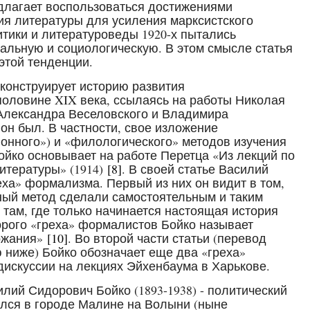
едлагает воспользоваться достижениями
ия литературы для усиления марксистского
итики и литературоведы 1920-х пытались
альную и социологическую. В этом смысле статья
этой тенденции.
еконструирует историю развития
половине XIX века, ссылаясь на работы Николая
Александра Веселовского и Владимира
 он был. В частности, свое изложение
онного») и «филологического» методов изучения
ойко основывает на работе Перетца «Из лекций по
итературы» (1914)
[8]
. В своей статье Василий
еха» формализма. Первый из них он видит в том,
ый метод сделали самостоятельным и таким
у там, где только начинается настоящая история
торого «греха» формалистов Бойко называет
ржания»
[10]
. Во второй части статьи (перевод
 ниже) Бойко обозначает еще два «греха»
дискуссии на лекциях Эйхенбаума в Харькове.
илий Сидорович Бойко (1893-1938) - политический
ился в городе Малине на Волыни (ныне