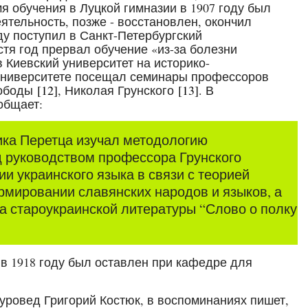
я обучения в Луцкой гимназии в 1907 году был
тельность, позже - восстановлен, окончил
оду поступил в Санкт-Петербургский
стя год прервал обучение «из-за болезни
в Киевский университет на историко-
 университете посещал семинары профессоров
Лободы
[12]
, Николая Грунского
[13]
. В
общает:
ка Перетца изучал методологию
од руководством профессора Грунского
и украинского языка в связи с теорией
мировании славянских народов и языков, а
а староукраинской литературы “Слово о полку
в 1918 году был оставлен при кафедре для
туровед Григорий Костюк, в воспоминаниях пишет,