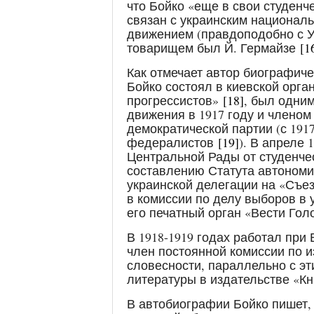
что Бойко «еще в свои студенче
связан с украинским национал
движением (правдоподобно с
товарищем был Й. Гермайзе
[1
Как отмечает автор биографиче
Бойко состоял в киевской орга
прогрессистов»
[18]
, был одним
движения в 1917 году и членом
демократической партии (с 1917
федералистов
[19]
). В апреле
Центральной Рады от студенче
составлению Статута автономи
украинской делегации на «Съ
в комиссии по делу выборов в
его печатный орган «Вести Го
В 1918-1919 годах работал при
член постоянной комиссии по 
словесности, параллельно с э
литературы в издательстве «К
В автобиографии Бойко пишет, 