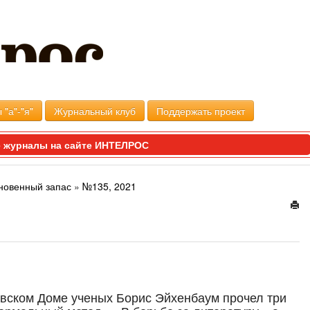
 "а"-"я"
Журнальный клуб
Поддержать проект
 журналы на сайте ИНТЕЛРОС
новенный запас
»
№135, 2021
ковском Доме ученых Борис Эйхенбаум прочел три