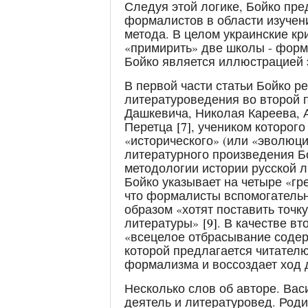
Следуя этой логике, Бойко пр
формалистов в области изучен
метода. В целом украинские кр
«примирить» две школы - форм
Бойко является иллюстрацией 
В первой части статьи Бойко р
литературоведения во второй 
Дашкевича, Николая Кареева, 
Перетца
[7]
, учеником которого
«исторического» (или «эволюци
литературного произведения Б
методологии истории русской л
Бойко указывает на четыре «гр
что формалисты вспомогательн
образом «хотят поставить точк
литературы»
[9]
. В качестве в
«всецелое отбрасывание соде
которой предлагается читателю
формализма и воссоздает ход 
Несколько слов об авторе. Вас
деятель и литературовед. Род