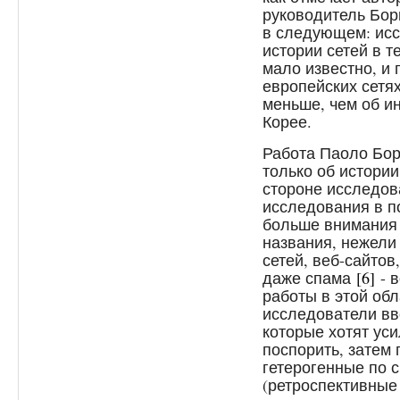
руководитель Бор
в следующем: ис
истории сетей в т
мало известно, и
европейских сетя
меньше, чем об и
Корее.
Работа Паоло Бор
только об истории
стороне исследо
исследования в 
больше внимания 
названия, нежели
сетей, веб-сайтов
даже спама
[6]
- 
работы в этой обл
исследователи вв
которые хотят ус
поспорить, затем
гетерогенные по 
(ретроспективные