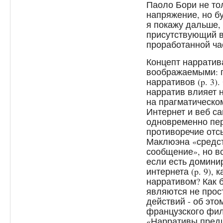
Паоло Бори не тол
напряжение, но бу
я покажу дальше,
присутствующий в
проработанной ча
Концепт нарратива
воображаемыми: 
нарративов (p. 3)
нарратив влияет н
на прагматическо
Интернет и веб с
одновременно пер
противоречие от
Маклюэна «средст
сообщение», но в
если есть домини
интернета (p. 9), 
нарративом? Как 
являются не прос
действий - об это
французского фи
«Нарративы пред