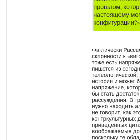
прошлом, котор
настоящему мом
конфигурации?» (
Фактически Рассел
склонности к «ви
тоже есть напряже
пишется из сегод
телеологической; 
история и может б
напряжение, кото
бы стать достато
рассуждения. В тр
нужно находить а
не говорит, как эт
контркультурных д
приведенных цита
воображаемые до
поскольку те обл