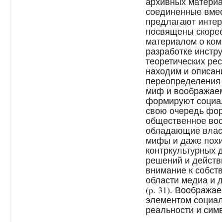
архивных материа
соединенные вмест
предлагают интер
посвящены скорее
материалом о ком
разработке инстр
теоретических ре
находим и описани
переопределения 
миф и воображае
формируют социал
свою очередь фо
общественное восп
обладающие власт
мифы и даже пох
контркультурных 
решений и действ
внимание к собст
области медиа и 
(p. 31). Воображ
элементом социал
реальности и сим