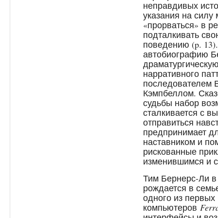
неправдивых исто
указания на силу 
«прорваться» в ре
подталкивать сво
поведению (p. 13)
автобиографию Бе
драматургическую
нарративного пат
последователем 
Кэмпбеллом. Сказо
судьбы набор воз
сталкивается с в
отправиться навст
предпринимает дл
наставником и по
рискованные при
изменившимся и с
Тим Бернерс-Ли в 
рождается в семь
одного из первых
компьютеров
Ferr
интерфейсы и воз