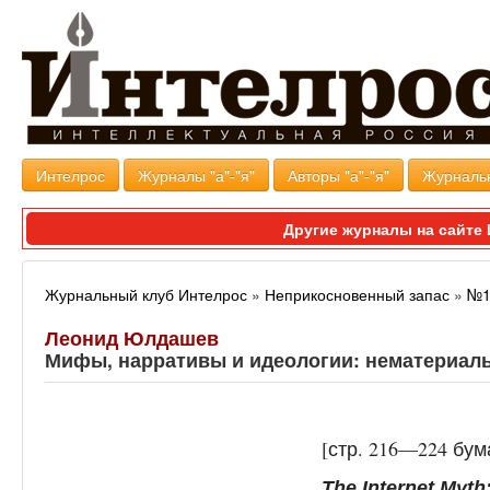
Интелрос
Журналы "а"-"я"
Авторы "а"-"я"
Журналь
Другие журналы на сайт
Журнальный клуб Интелрос
»
Неприкосновенный запас
»
№1
Леонид Юлдашев
Мифы, нарративы и идеологии: нематериаль
[стр. 216—224 бу
The Internet Myth