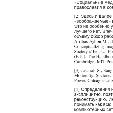
«Социальные мед
православия в со
[2]
Здесь и далее 
«воображаемые» 
Это не особенно у
лучшего нет. Впе
объему обзор рабо
Arribas-Ayllon M., H
Conceptualizing Imag
Society // Felt U., F
(Eds.). The Handboo
Cambridge: MIT Pres
[3]
Jasanoff S., Sang
Modernity: Sociotech
Power. Chicago: Univ
[4]
Определения ин
эксплицитно, поэ
реконструкцию. И
понимать как всю 
компьютерных сет