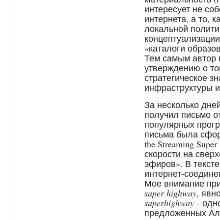
интересует не со
интернета, а то, 
локальной политик
концептуализации
«каталоги образо
Тем самым автор 
утверждению о то
стратегическое з
инфраструктуры ин
За несколько дне
получил письмо о
популярных прогр
письма была сформ
the Streaming Supe
скорости на свер
эфиров». В тексте
интернет-соедине
Мое внимание пр
super highway
, яв
superhighway
- одн
предложенных Аль