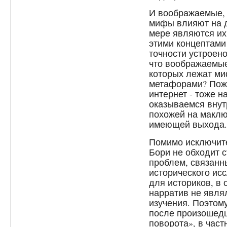
И воображаемые, 
мифы влияют на д
мере являются их
этими концептами 
точности устроено
что воображаемые
которых лежат м
метафорами? Пожал
интернет - тоже н
оказываемся внут
похожей на маклюэ
имеющей выхода.
Помимо исключите
Бори не обходит 
проблем, связанны
исторического ис
для историков, в 
нарратив не явля
изучения. Поэтом
после произошедш
поворота», в част