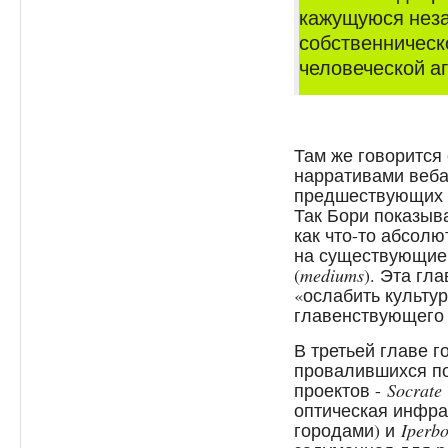
кажущуюся неза
собственническо
человеческой аге
Там же говорится
нарративами веба
предшествующих 
Так Бори показыв
как что-то абсолю
на существующие
(
mediums
). Эта гл
«ослабить культу
главенствующего о
В третьей главе г
провалившихся по
проектов -
Socrate
оптическая инфра
городами) и
Iperbo