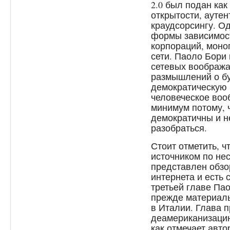
2.0 был подан как
открытости, аутен
краудсорсингу. О
формы зависимос
корпораций, моно
сети. Паоло Бори
сетевых вообража
размышлений о б
демократическую 
человеческое воо
минимум потому, ч
демократичны и н
разобраться.
Стоит отметить, ч
источником по не
представлен обзо
интернета и есть 
третьей главе Па
прежде материалы
в Италии. Глава 
деамериканизаци
как отмечает авт