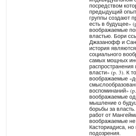
посредством кото
предыдущий опыт,
группы создают п
есть в будущее» (p
воображаемые пон
властью. Бори сс
Джазанофф и Са
история являются
социального вооб
самых мощных ин
распространения 
власти» (p. 3). К 
воображаемые «де
смыслообразован
воспоминаний» (p.
воображаемые од
мышление о буду
борьбы за власть.
работ от Мангейм
воображаемые не 
Касториадиса, но 
подозрения.