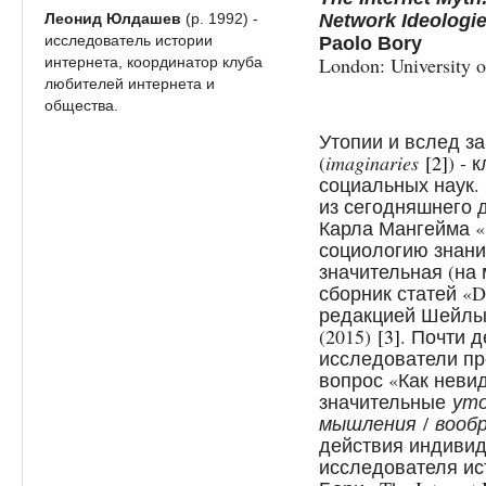
Леонид Юлдашев
(р. 1992) -
Network Ideologi
исследователь истории
Paolo Bory
London: University o
интернета, координатор клуба
любителей интернета и
общества.
Утопии и вслед з
(
imaginaries
[2]
) -
социальных наук. 
из сегодняшнего д
Карла Мангейма «
социологию знани
значительная (на 
сборник статей «Dr
редакцией Шейлы
(2015)
[3]
. Почти 
исследователи пр
вопрос «Как неви
значительные
ут
мышления
/
вооб
действия индивидо
исследователя ис