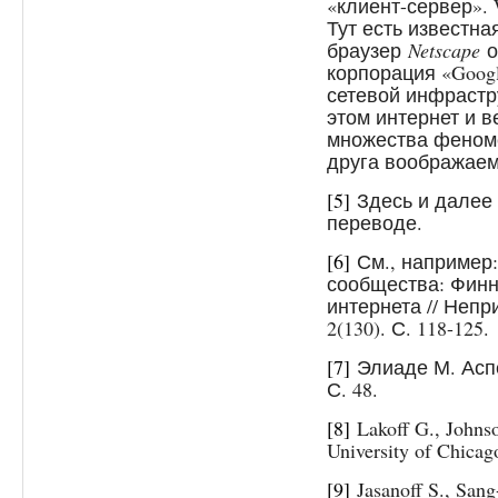
«клиент-сервер».
Тут есть известна
браузер
Netscape
о
корпорация «Goog
сетевой инфрастру
этом интернет и 
множества феноме
друга воображае
[5]
Здесь и далее
переводе.
[6]
См., например:
сообщества: Финн
интернета // Непр
2(130). С. 118-125.
[7]
Элиаде М. Аспе
С. 48.
[8]
Lakoff G., Johns
University of Chicag
[9]
Jasanoff S., Sang