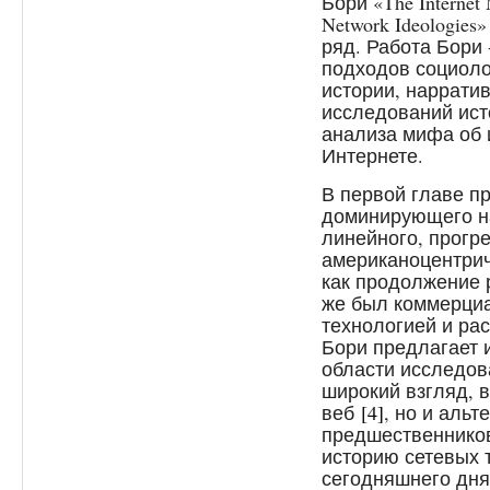
Бори «The Internet 
Network Ideologie
ряд. Работа Бори
подходов социоло
истории, наррати
исследований ист
анализа мифа об 
Интернете.
В первой главе п
доминирующего на
линейного, прогре
американоцентрич
как продолжение 
же был коммерциа
технологией и ра
Бори предлагает 
области исследо
широкий взгляд, 
веб
[4]
, но и альт
предшественнико
историю сетевых т
сегодняшнего дня.