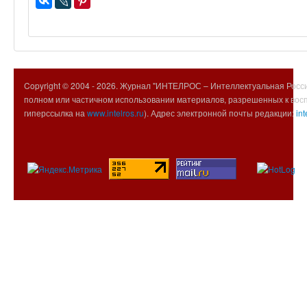
Copyright © 2004 -
2026. Журнал "ИНТЕЛРОС – Интеллектуальная Росси
полном или частичном использовании материалов, разрешенных к вос
гиперссылка на
www.intelros.ru
). Адрес электронной почты редакции:
int