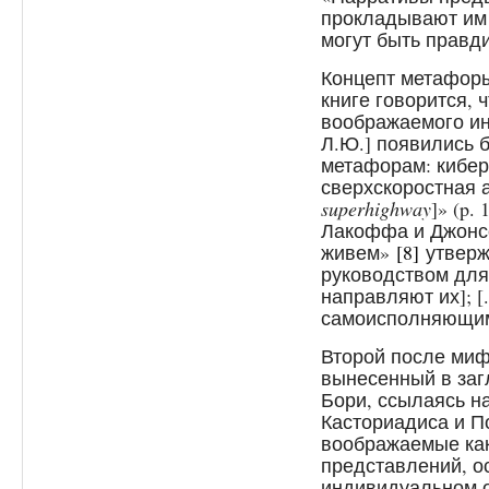
прокладывают им п
могут быть правди
Концепт метафоры
книге говорится, 
воображаемого ин
Л.Ю.] появились 
метафорам: кибе
сверхскоростная 
superhighway
]» (p.
Лакоффа и Джонс
живем»
[8]
утверж
руководством для
направляют их]; [
самоисполняющими
Второй после миф
вынесенный в заг
Бори, ссылаясь н
Касториадиса и П
воображаемые как
представлений, о
индивидуальном оп