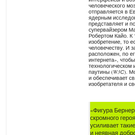
человеческого моз
отправляется в Е
ядерным исследов
представляет и п
супервайзером М
Робертом Кайо. К 
изобретение, то е
человечеству. И з
расположен, по е
интернета», чтобы
технологическом 
паутины (
W3С
). 
и обеспечивает с
изобретателя и с
«Фигура Бернер
скромного геро
усиливает такие
и неявная добр