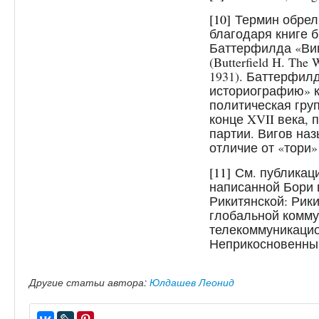
[10]
Термин обрел
благодаря книге б
Баттерфилда «Виг
(Butterfield H. The 
1931). Баттерфил
историографию» к
политическая гру
конце XVII века,
партии. Вигов наз
отличие от «тори»
[11]
См. публикаци
написанной Бори 
Рикитянской: Рик
глобальной комму
телекоммуникацио
Неприкосновенный 
Другие статьи автора:
Юлдашев Леонид