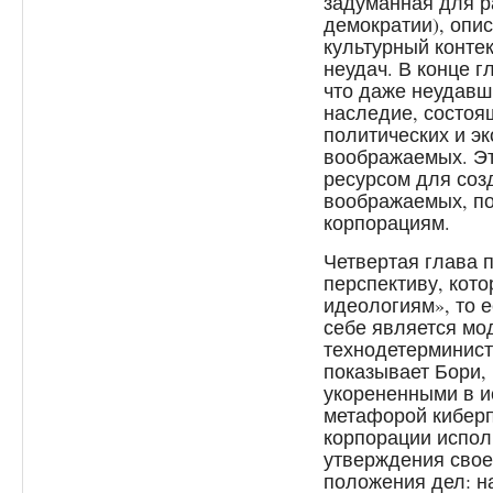
задуманная для р
демократии), опи
культурный конте
неудач. В конце 
что даже неудавш
наследие, состоя
политических и эк
воображаемых. Эт
ресурсом для соз
воображаемых, п
корпорациям.
Четвертая глава 
перспективу, кот
идеологиям», то е
себе является мо
технодетерминист
показывает Бори,
укорененными в и
метафорой киберп
корпорации испол
утверждения свое
положения дел: на