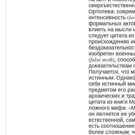
сверхъестественны
Ортолева: совре
интенсивность (
lo
формальных актов
влиять на мысли 
следует цитата и
происхождению ин
бездоказательност
изобретен военны
(
false myth
), спосо
доказательствам с
Получается, что 
истинным. Однако
себе истинный ми
предметом его р
архаических и т
цитата из книги 
ложного мифа: «М
он является ее у
естественной, сам
есть соотношение
более сложным, ч