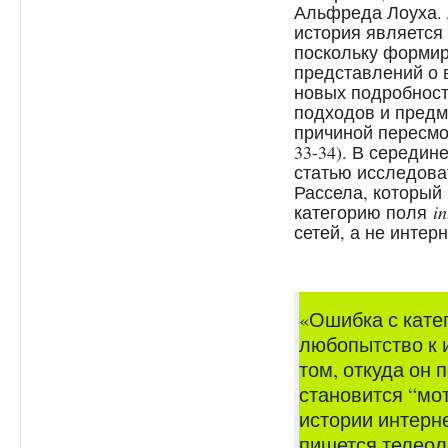
Альфреда Лоуха. 
история является
поскольку формир
представлений о 
новых подробност
подходов и предм
причиной пересмо
33-34). В середин
статью исследова
Рассела, который
категорию поля
in
сетей, а не интерн
«Ошибка с катег
любопытство к 
том, откуда он 
становится “мо
истории интерне
пишется телеол