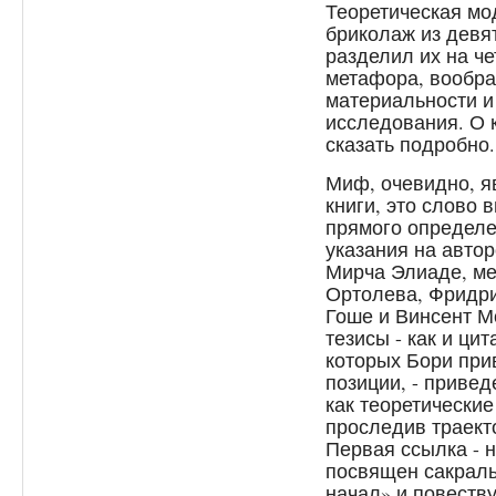
Теоретическая мод
бриколаж из девя
разделил их на ч
метафора, вообра
материальности и
исследования. О к
сказать подробно.
Миф, очевидно, я
книги, это слово 
прямого определен
указания на автор
Мирча Элиаде, м
Ортолева, Фридри
Гоше и Винсент Мо
тезисы - как и ци
которых Бори при
позиции, - привед
как теоретические
проследив траект
Первая ссылка - 
посвящен сакраль
начал» и повеству