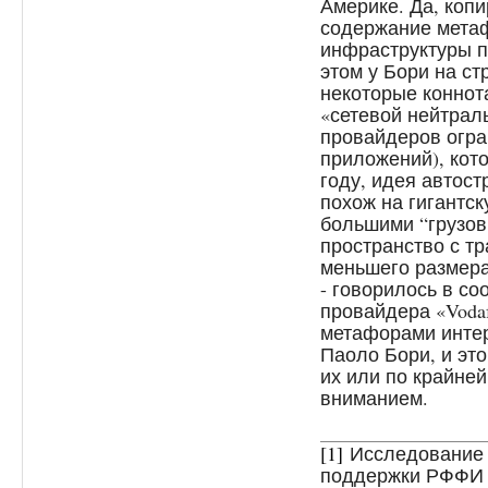
Америке. Да, коп
содержание мета
инфраструктуры п
этом у Бори на ст
некоторые коннот
«сетевой нейтраль
провайдеров огра
приложений), кот
году, идея автост
похож на гигантск
большими “грузов
пространство с т
меньшего размера,
- говорилось в с
провайдера «Voda
метафорами интер
Паоло Бори, и это
их или по крайней
вниманием.
[1]
Исследование 
поддержки РФФИ в