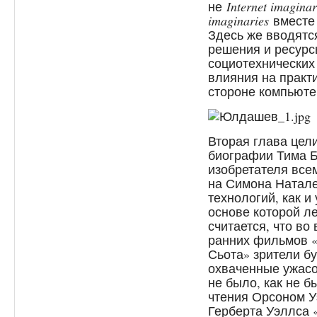
не
Internet imagina
imaginaries
вместе
Здесь же вводятс
решения и ресурс
социотехнических
влияния на практ
стороне компьюте
Вторая глава це
биографии Тима Б
изобретателя все
на Симона Натале
технологий, как и
основе которой л
считается, что во
ранних фильмов «
Сьота» зрители б
охваченные ужасом
не было, как не б
чтения Орсоном У
Герберта Уэллса 