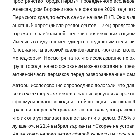
пространство города Пермь», проведенного исследова
Александром Боронниковым в феврале 2009 года по 
Пермского края, то есть в самом начале ПКП. Оно вк
анкетный опрос (число респондентов – 224) представ
горожан, в наибольшей степени проявляющих социоку
Имелись в виду топ-менеджеры, предприниматели, чи
(специалисты высокой квалификации), «золотая моло
менеджеры». Несмотря на то, что исследование не о
групп города, на его основании можно составить пре
активной части пермяков перед разворачиванием са
Авторы исследования справедливо полагали, что для
во всех ее формах является частью досуговых практ
сформулированы исходя из этой позиции. Так, около
групп на вопрос «Устраивает ли вас культурно-развле
что их она устраивает полностью или в целом, 37,5% 
лучшего», и 21% выбрал варианты «Скорее не устра
Чаще всего недовольство сферой культуры и досуга 