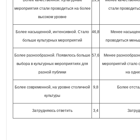
Более качественной. Культурные
19,9
Менее качественно
мероприятия стали проводиться на более
стали проводитьс
высоком уровне
Более насыщенной, интенсивной. Стало
46,8
Менее насыщенн
больше культурных мероприятий
проводиться мень
Более разнообразной. Появилось больше
57,6
Менее разнообразн
выбора в культурных мероприятиях для
мероприятий стало 
разной публики
на одни
Более современной, на уровне столичной
9,8
Более отста
культуры
Затрудняюсь ответить
3,4
Затруд