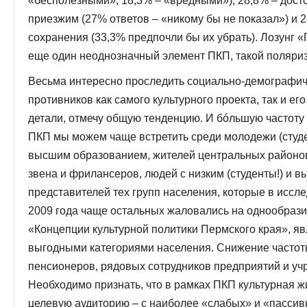
«бесполезными», 18,3% – «вредными»), 28,8% – дос
приезжим (27% ответов – «никому бы не показал») и 
сохранения (33,3% предпочли бы их убрать). Лозунг 
еще один неоднозначный элемент ПКП, такой поляриз
Весьма интересно проследить социально-демографиче
противников как самого культурного проекта, так и ег
детали, отмечу общую тенденцию. И бóльшую частоту
ПКП мы можем чаще встретить среди молодежи (студ
высшим образованием, жителей центральных районов
звена и фрилансеров, людей с низким (студенты!) и в
представителей тех групп населения, которые в исс
2009 года чаще остальных жаловались на однообразие
«Концепции культурной политики Пермского края», 
выгодными категориями населения. Снижение часто
пенсионеров, рядовых сотрудников предприятий и учр
Необходимо признать, что в рамках ПКП культурная 
целевую аудиторию – с наиболее «слабых» и «пассив