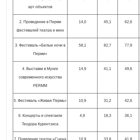
арт-объектов
2. Проведение в Перми
14,0
45,1
62,6
фестивалей театра и кино
3. Фестиваль «Белые ночи в
58,1
82,7
77,9
Перми»
4. Выставки в Музее
14,9
41,1
49,6
современного искусства
PERMM
5. Фестиваль «Живая Пермь»
10,9
31,2
42,6
6. Концерты и спектакли
4,9
18,3
36,1
Теодора Курентзиса
7. Появление театра «Сцена
10,9
33,8
41,8