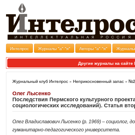
Интелрос
Журналы "а"-"я"
Авторы "а"-"я"
Журналь
Другие журналы на сайт
Журнальный клуб Интелрос
»
Неприкосновенный запас
»
№2
Олег Лысенко
Последствия Пермского культурного проект
социологических исследований). Статья вто
Олег Владиславович Лысенко (р. 1969) – социолог, 
гуманитарно-педагогического университета.