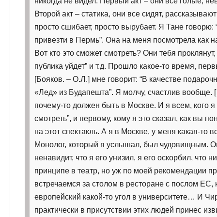
никогда не видел. Первый акт – они все голые, не
Второй акт – статика, они все сидят, рассказывают
просто сшибает, просто вырубает. Я Тане говорю: 
привезти в Пермь”. Она на меня посмотрела как на
Вот кто это сможет смотреть? Они тебя проклянут, 
публика уйдет” и т.д. Прошло какое-то время, пер
[Бояков. – О.Л.] мне говорит: “В качестве подароч
«Лед» из Будапешта”. Я молчу, счастлив вообще. [
почему-то должен быть в Москве. И я всем, кого я
смотреть”, и первому, кому я это сказал, как вы п
на этот спектакль. А я в Москве, у меня какая-то в
Монолог, который я услышал, был чудовищным. Он
ненавидит, что я его унизил, я его оскорбил, что н
принципе в театр, но уж по моей рекомендации про
встречаемся за столом в ресторане с послом ЕС,
европейский какой-то угол в университете… И Чир
практически в присутствии этих людей принес изви