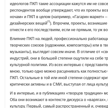
идеологов ПКП такие ассоциации кажутся им не совсе
респондентов вообще утверждают, что их проекты во
ночам» и ПКП в целом (например, «Гагарин маркет» 
[7]
дизайнерских вещей
). Впрочем, проекты, возникши
отнести к его последствиям, если не прямым, то уж в
Влияние ПКП на людей, профессионально работающих
творческих союзов (художники, композиторы) или в тв
музыканты), выглядит совсем иначе. В отличие от «с
индустрий, они в большей степени ощутили на себе 
культурной политики. Из всех интервью с представит
мною, только одно можно расценивать как полностью
ПКП. Остальные в той или иной степени содержат кри
критически активны и в СМИ, выступая от лица культ
И в интервью, и в публикациях «творцов традиции» м
Оба они возникают в контексте дискурса о «варягах»
культуру. Первый, самый распространенный и, очеви