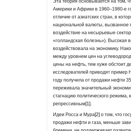
Эта теория основывается на том, 
Америки и Африки в 1960–1980-е г
отличие от азиатских стран, в кот
национальной валюты, вызванное 
воздействие на несырьевые сектор
«голландская болезнь»). Высокая 
воздействовала на экономику. Нак
между уровнем цен на углеводород
цены на нефть, тем хуже обстоит д
исследователей приводят пример Н
году получила от продажи нефти 3
переживала значительный экономиче
стагнацию политического режима, 
репрессивным
[1]
.
Идеи Росса и Мура
[2]
о том, что го
продажи нефти и газа, меньше зав
бремени, не поддерживает развити