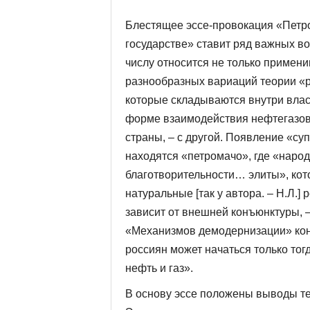
Блестящее эссе-провокация «Петр
государстве» ставит ряд важных в
числу относится не только примен
разнообразных вариаций теории «р
которые складываются внутри вла
форме взаимодействия нефтегазово
страны, – с другой. Появление «суп
находятся «петромачо», где «народ 
благотворительности… элиты», кот
натуральные [так у автора. – Н.Л.
зависит от внешней конъюнктуры, –
«Механизмов демодернизации» кон
россиян может начаться только тог
нефть и газ».
В основу эссе положены выводы те