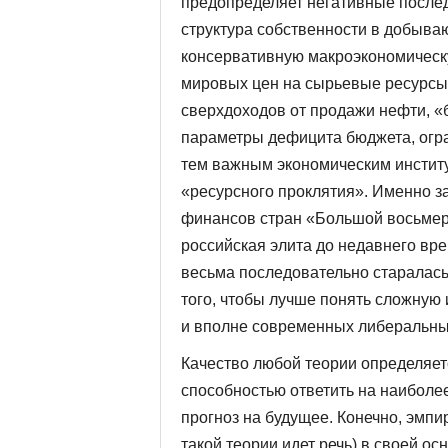
предопределяет негативные послед
структура собственности в добыва
консервативную макроэкономическу
мировых цен на сырьевые ресурсы
сверхдоходов от продажи нефти, 
параметры дефицита бюджета, огра
тем важным экономическим институт
«ресурсного проклятия». Именно з
финансов стран «Большой восьмер
российская элита до недавнего вр
весьма последовательно старалась 
того, чтобы лучше понять сложную
и вполне современных либеральны
Качество любой теории определяет
способностью ответить на наиболе
прогноз на будущее. Конечно, эмпи
такой теории идет речь) в своей о