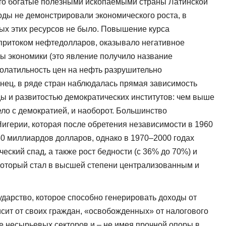
что богатые полезными ископаемыми страны Латинской
оды не демонстрировали экономического роста, в
орых этих ресурсов не было. Повышение курса
притоком нефтедолларов, оказывало негативное
ы экономики (это явление получило название
волатильность цен на нефть разрушительно
онец, в ряде стран наблюдалась прямая зависимость
ы и развитостью демократических институтов: чем выше
ело с демократией, и наоборот. Большинство
игерии, которая после обретения независимости в 1960
50 миллиардов долларов, однако в 1970–2000 годах
ский спад, а также рост бедности (с 36% до 70%) и
который стал в высшей степени централизованным и
сударство, которое способно генерировать доходы от
исит от своих граждан, «освобожденных» от налогового
е несырьевых секторов и – не имея прочной опоры в