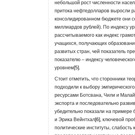
небольшой рост численности населе
притока нефтедолларов выросли ра
консолидированном бюджете они сос
миллиардов рублей). По индексу ур
рассчитываемого как индекс грамот
учащихся, получающих образование
развитых стран, чей показатель пр
показателю – индексу человеческог
уровнем
[5]
.
Стоит отметить, что сторонники те
подходили к выбору эмпирического 
ресурсами Ботсвана, Чили и Малай
экспорта и последовательно развив
убедительно показали на примере 
и Эрика Вейнтхал
[6]
, ключевой про
политические институты, слабость