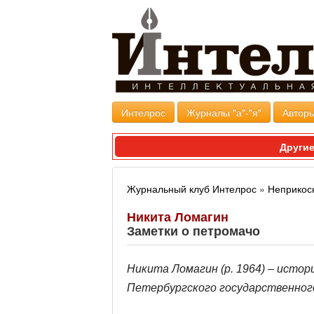
Интелрос
Журналы "а"-"я"
Авторы
Другие
Журнальный клуб Интелрос
»
Неприкос
Никита Ломагин
Заметки о петромачо
Никита Ломагин (р. 1964) – исто
Петербургского государственног