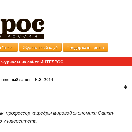
 "а"-"я"
Журнальный клуб
Поддержать проект
 журналы на сайте ИНТЕЛРОС
новенный запас
»
№3, 2014
рик, профессор кафедры мировой экономики Санкт-
о университета.