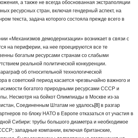
жения, а также не всегда обоснованная экстраполяции
ных ресурсных стран, включая гендерный аспект, на
ром текста, задача которого состояла прежде всего в
нии «Механизмов демодернизации» возникает в связи с
тся на периферии, на нее проецируются все те
твенны богатым ресурсами странам со слабыми
утствием реальной политической конкуренции.
араграф об относительной технологической
ора в советский период касается чрезвычайно важного и
ависимости богатого природными ресурсами СССР и
пы. Несмотря на бойкот Олимпиады в Москве из-за
нистан, Соединенным Штатам не удалось
[8]
в разгар
ртнеров по блоку НАТО в Европе отказаться от участия в
адной Сибири: трубы большого диаметра и необходимое
СССР; западные компании, включая британские,