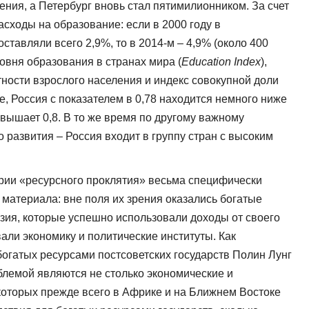
ния, а Петербург вновь стал пятимилионником. За счет
сходы на образование: если в 2000 году в
тавляли всего 2,9%, то в 2014-м – 4,9% (около 400
овня образования в странах мира (
Education Index
),
ности взрослого населения и индекс совокупной доли
, Россия с показателем в 0,78 находится немного ниже
евышает 0,8. В то же время по другому важному
о развития – Россия входит в группу стран с высоким
ории «ресурсного проклятия» весьма специфически
материала: вне поля их зрения оказались богатые
зия, которые успешно использовали доходы от своего
али экономику и политические институты. Как
богатых ресурсами постсоветских государств Полин Лунг
блемой являются не столько экономические и
 которых прежде всего в Африке и на Ближнем Востоке