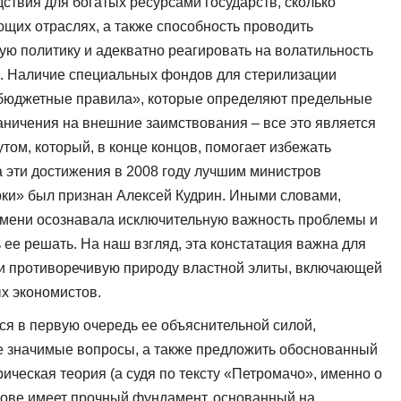
ствия для богатых ресурсами государств, сколько
ющих отраслях, а также способность проводить
ю политику и адекватно реагировать на волатильность
. Наличие специальных фондов для стерилизации
«бюджетные правила», которые определяют предельные
ничения на внешние заимствования – все это является
ом, который, в конце концов, помогает избежать
а эти достижения в 2008 году лучшим министров
ки» был признан Алексей Кудрин. Иными словами,
емени осознавала исключительную важность проблемы и
ее решать. На наш взгляд, эта констатация важна для
 и противоречивую природу властной элиты, включающей
х экономистов.
ся в первую очередь ее объяснительной силой,
е значимые вопросы, а также предложить обоснованный
рическая теория (а судя по тексту «Петромачо», именно о
снове имеет прочный фундамент, основанный на