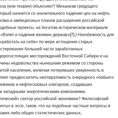
еза (или теория) объясняет? Механизм грядущего
торый начнется со значительного падения цен на нефть
изма и амбициозных планов расширения российской
одобные проекты, на богатом историческом материале
 «Взлет и падение великих держав»
[7]
.) Неизбежность для
«работать на себя» по мере истощения старых
естирования большей части заработанных
дорогостоящих месторождений Восточной Сибири и на
ичины недовольства нынешним режимом со стороны
итой населения, включая потерявших уверенность в
ляет предвосхитить неотвратимость очередного «бабьего
иловиков и нефтегазовых олигархов, создавших
ми западными энергетическими компаниями,
гический» сектор российской экономики? Философский
тых в эссе, таков, что на подобные частные вопросы в
 каких-либо общих статистических данных,