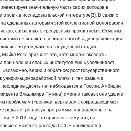
 инвестирует значительную часть своих доходов в
и отклик в исследовательской литературе
[3]
. В связи с
 на сделанных авторами этой коллективной монографии
исков, связанных с «ресурсным проклятием». Отметим
алистами не являются и видят способы диверсификации
ских институтов даже на запущенной стадии
 Майкл Росс признает, что, хотя многие эксперты
та при наличии слабых институтов лишь увеличивает
 «возможно, верно и обратное: рост государственного
 к унификации заработной платы и тем самым к
 в последние десять лет наблюдается в России. Амбиции
резидента Владимира Путина) именно таковы: оно уделяет
им проблемам («великая держава» с сокращающимся
ние ряда лет реализуя программы, направленные на
и. В 2012 году это привело к тому, что, по
первые с момента распада СССР наблюдается