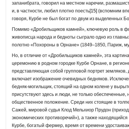
запанибрата, говорил на местном наречии, размашис
и, в частности, любил плотно поесть
[15]
(вспомним впе
говоря, Курбе не был богат по двум из выделенных Б
Помимо «Дробильщиков камней», ключевую роль в ф
живописца народа и бедноты сыграло одно из главны
полотно «Похороны в Орнане» (1849–1850, Париж, му
Но, в отличие от «Дробильщиков камней», эта картин
церемонию в родном городке Курбе Орнане, в регионе
представляющая собой групповой портрет земляков, д
включает изображение очевидных бедняков. Исключе
бедняк-могильщик, стоящий на одном колене у вырыт
присутствуют здесь и люди, не только обеспеченные,
общественное положение. Среди них стоящие в толпе
Сажей, мировой судья Клод Мельхиор Прудон (прихо
экономических противоречий»), а также находящийся 
Курбе, богатый фермер, время от времени удостаив