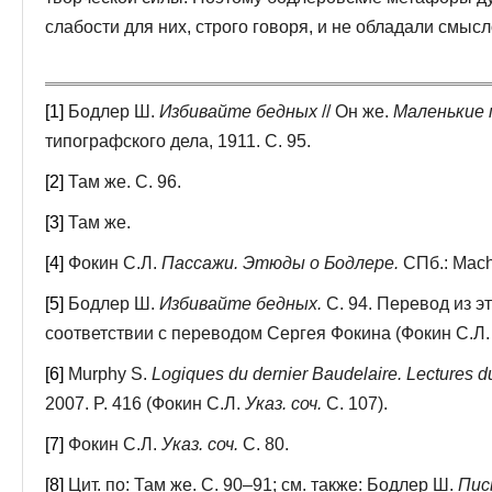
слабости для них, строго говоря, и не обладали смысл
[1]
Бодлер Ш.
Избивайте бедных
// Он же.
Маленькие 
типографского дела, 1911. С. 95.
[2]
Там же. С. 96.
[3]
Там же.
[4]
Фокин С.Л.
Пассажи. Этюды о Бодлере.
СПб.: Machi
[5]
Бодлер Ш.
Избивайте бедных.
С. 94. Перевод из э
соответствии с переводом Сергея Фокина (Фокин С.Л
[6]
Murphy S.
Logiques du dernier Baudelaire. Lectures d
2007. P. 416 (Фокин С.Л.
Указ
. соч
.
С. 107).
[7]
Фокин С.Л.
Указ. соч.
С. 80.
[8]
Цит. по: Там же. С. 90–91; см. также: Бодлер Ш.
Пис