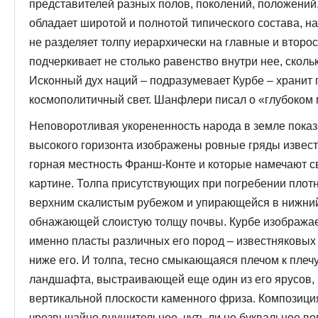
представителей разных полов, поколений, положений,
обладает широтой и полнотой типического состава, н
не разделяет толпу иерархически на главные и второ
подчеркивает не столько равенство внутри нее, скол
Исконный дух наций – подразумевает Курбе – хранит 
космополитичный свет. Шанфлери писал о «глубоком
Неповоротливая укорененность народа в земле показ
высокого горизонта изображены ровные гряды извест
горная местность Франш-Конте и которые намечают с
картине. Толпа присутствующих при погребении плот
верхним скалистым рубежом и упирающейся в нижний
обнажающей слоистую толщу почвы. Курбе изображае
именно пласты различных его пород – известняковых 
ниже его. И толпа, тесно смыкающаяся плечом к плечу
ландшафта, выстраивающей еще один из его ярусов, 
вертикальной плоскости каменного фриза. Композиция
чрезвычайно внушительное, чуть ли не буквальное в