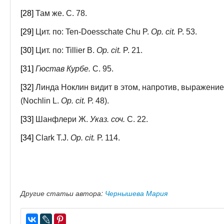
[28]
Там же. С. 78.
[29]
Цит. по: Ten-Doesschate Chu P.
Op.
cit.
P. 53.
[30]
Цит. по: Tillier B.
Op. cit.
P. 21.
[31]
Гюстав Курбе.
С. 95.
[32]
Линда Ноклин видит в этом, напротив, выражение
(Nochlin L.
Op. cit.
Р. 48).
[33]
Шанфлери Ж.
Указ. соч.
С. 22.
[34]
Clark Т.J.
Op. cit.
Р. 114.
Другие статьи автора:
Чернышева Мария