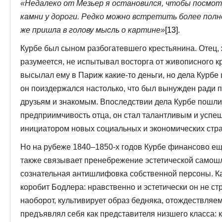
«Недалеко от Мезьер я остановился, чтобы посмотр
камни у дороги. Редко можно встретить более пол
же пришла в голову мысль о картине»
[13]
.
Курбе был сыном разбогатевшего крестьянина. Отец,
разумеется, не испытывал восторга от живописного к
высылал ему в Париж какие-то деньги, но дела Курбе 
он поиздержался настолько, что был вынужден ради 
друзьям и знакомым. Впоследствии дела Курбе пошли 
предприимчивость отца, он стал талантливым и успе
инициатором новых социальных и экономических стра
Но на рубеже 1840–1850-х годов Курбе финансово ещ
также связывает пренебрежение эстетической самошл
сознательная антишлифовка собственной персоны. Как 
коробит Бодлера: нравственно и эстетически он не ст
наоборот, культивирует образ бедняка, отождествляе
предъявлял себя как представителя низшего класса: 