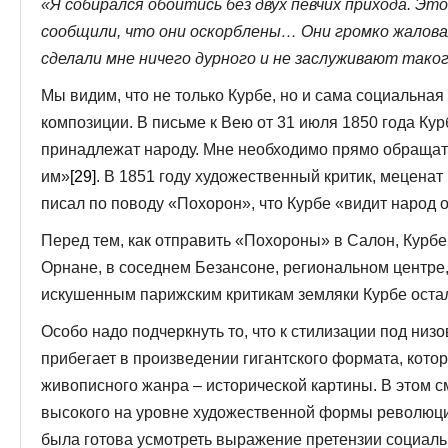
«Я собирался обойтись без двух певчих прихода. Эт
сообщили, что они оскорблены… Они громко жаловал
сделали мне ничего дурного и не заслуживают так
Мы видим, что не только Курбе, но и сама социальная
композиции. В письме к Вею от 31 июля 1850 года Ку
принадлежат народу. Мне необходимо прямо обращатьс
им»
[29]
. В 1851 году художественный критик, мецена
писал по поводу «Похорон», что Курбе «видит народ 
Перед тем, как отправить «Похороны» в Салон, Курбе
Орнане, в соседнем Безансоне, региональном центре,
искушенным парижским критикам земляки Курбе остал
Особо надо подчеркнуть то, что к стилизации под низ
прибегает в произведении гигантского формата, кот
живописного жанра – исторической картины. В этом с
высокого на уровне художественной формы революц
была готова усмотреть выражение претензии социальн