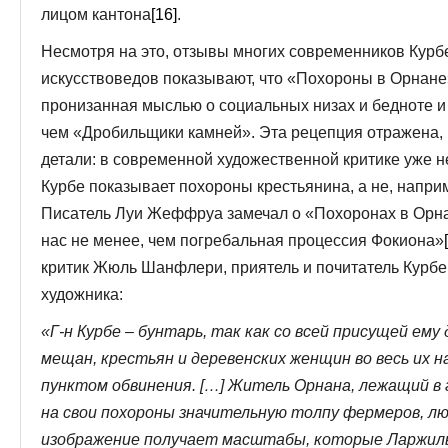
лицом кантона
[16]
.
Несмотря на это, отзывы многих современников Курб
искусствоведов показывают, что «Похороны в Орнане
пронизанная мыслью о социальных низах и бедноте и
чем «Дробильщики камней». Эта рецепция отражена, 
детали: в современной художественной критике уже н
Курбе показывает похороны крестьянина, а не, напри
Писатель Луи Жеффруа замечал о «Похоронах в Орна
нас не менее, чем погребальная процессия Фокиона»
критик Жюль Шанфлери, приятель и почитатель Курбе
художника:
«Г-н Курбе – бунтарь, так как со всей присущей е
мещан, крестьян и деревенских женщин во весь их 
пунктом обвинения. […] Житель Орнана, лежащий в 
на свои похороны значительную толпу фермеров, лю
изображение получает масштабы, которые Ларжиль