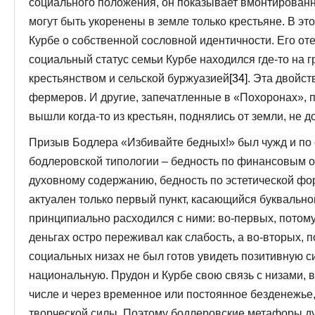
социального положения, он показывает вмонтирован
могут быть укоренены в земле только крестьяне. В э
Курбе о собственной сословной идентичности. Его от
социальный статус семьи Курбе находился где-то на
крестьянством и сельской буржуазией
[34]
. Эта двойс
фермеров. И другие, запечатленные в «Похоронах»,
вышли когда-то из крестьян, поднялись от земли, не д
Призыв Бодлера «Избивайте бедных!» был чужд и по 
бодлеровской типологии – бедность по финансовым о
духовному содержанию, бедность по эстетической фо
актуален только первый пункт, касающийся буквально
принципиально расходился с ними: во-первых, потому
деньгах остро переживал как слабость, а во-вторых, по
социальных низах не был готов увидеть позитивную с
национальную. Прудон и Курбе свою связь с низами,
числе и через временное или постоянное безденежье,
творческой силы. Поэтому бодлеровские метафоры ду