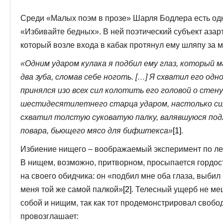
Среди «Малых поэм в прозе» Шарля Бодлера есть од
«Избивайте бедных». В ней поэтический субъект азар
который возле входа в кабак протянул ему шляпу за 
«Одним ударом кулака я подбил ему глаз, который мг
два зуба, сломав себе ноготь. […] Я схватил его одно
принялся изо всех сил колотить его головой о стену
шестидесятилетнего старца ударом, настолько си
схватил толстую суковатую палку, валявшуюся подл
повара, бьющего мясо для бифштекса»
[1]
.
Избиение нищего – воображаемый эксперимент по ле
В нищем, возможно, притворном, просыпается гордост
на своего обидчика: он «подбил мне оба глаза, выбил
меня той же самой палкой»
[2]
. Телесный ущерб не ме
собой и нищим, так как тот продемонстрировал свобод
провозглашает: