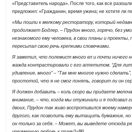
«Представитель народа». После того, как все разошли
предложил: «Гражданин, время ужина; не хотите ли п
«Мы пошли к мелкому ресторатору, который недавно
продолжает Бодлер. – Прудон много, горячо, без ум
незнакомого ему человека, в свои планы и проекты, 
пересыпал свою речь крепкими словечками.
Я заметил, что полемист много ел и почти ничего н
жажда контрастировали с его аппетитом. “Для лите
удивление, много” – “Так мне многое нужно сделать”
простотой, что я не смог понять, говорит ли он се
Я должен добавить – коль скоро вы придаете мелоч
внимание, – что, когда мы отужинали и я подозвал 
двоих, Прудон так живо воспротивился моему намер
другого, как позволить ему вытащить бумажник, но
он только за себя. – Может, вы выведете отсюда р
чрезмерную любовь к праву?
»
[8]