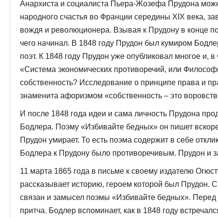
Анархиста и социалиста Пьера-Жозефа Прудона мож
народного счастья во Франции середины XIX века, з
вождя и революционера. Взывая к Прудону в конце по
чего начинал. В 1848 году Прудон был кумиром Бодлер
поэт. К 1848 году Прудон уже опубликовал многое и, в
«Система экономических противоречий, или Философи
собственность? Исследование о принципе права и пра
знаменита афоризмом «собственность – это воровств
И после 1848 года идеи и сама личность Прудона пр
Бодлера. Поэму «Избивайте бедных» он пишет вскоре 
Прудон умирает. То есть поэма содержит в себе откли
Бодлера к Прудону было противоречивым. Прудон и з
11 марта 1865 года в письме к своему издателю Огюс
рассказывает историю, героем которой был Прудон. С
связан и замысел поэмы «Избивайте бедных». Перед 
притча. Бодлер вспоминает, как в 1848 году встречал