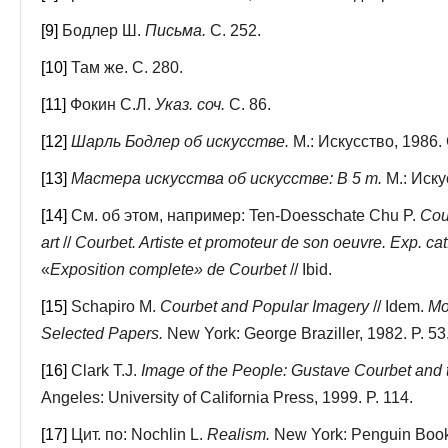
[9]
Бодлер Ш.
Письма.
С. 252.
[10]
Там же. С. 280.
[11]
Фокин С.Л.
Указ. соч.
С. 86.
[12]
Шарль Бодлер об искусстве.
М.: Искусство, 1986. 
[13]
Мастера искусства об искусстве: В 5 т.
М.: Искус
[14]
См. об этом, например: Ten-Doesschate Chu P.
Cou
art
//
Courbet. Artiste et promoteur de son oeuvre. Exp. cat
«
Exposition complete» de Courbet
// Ibid.
[15]
Schapiro M.
Courbet and Popular Imagery
// Idem.
Mo
Selected Papers.
New York: George Braziller, 1982. P. 53
[16]
Clark Т.J.
Image of the People: Gustave Courbet and 
Angeles: University of California Press, 1999. P. 114.
[17]
Цит. по: Nochlin L.
Realism.
New York: Penguin Books