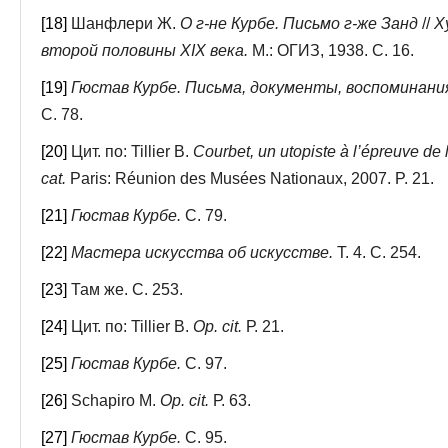
[18]
Шанфлери Ж.
О г-не Курбе. Письмо г-же Занд
//
Х
второй половины XIX века.
М.: ОГИЗ, 1938. С. 16.
[19]
Гюстав Курбе. Письма, документы, воспоминани
С. 78.
[20]
Цит. по: Tillier B.
Courbet, un utopiste à l’épreuve de l
cat.
Paris: Réunion des Musées Nationaux, 2007. P. 21.
[21]
Гюстав Курбе.
С. 79.
[22]
Мастера искусства об искусстве.
Т. 4. С. 254.
[23]
Там же. С. 253.
[24]
Цит. по: Tillier B.
Op. cit.
Р. 21.
[25]
Гюстав Курбе.
С. 97.
[26]
Schapiro M.
Op. cit.
Р. 63.
[27]
Гюстав Курбе.
С. 95.