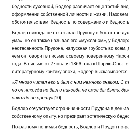
бедности духовной, Бодлер различает еще третий вид 
оформлении собственной личности и жизни. Назовем э
обстоятельствам, бедность по содержанию и бедност
Бодлер никогда не отказывал Прудону в богатстве ду
ума», но он также называл его «мужланом», у Бодле
неотесанность Прудона, напускная грубость во всем,
чем он говорит в письме к своему поверенному Нарс
года. В письме от 2 января 1866 года к Шарлю-Огюст
литературному критику эпохи, Бодлер высказывается 
«Я много читал его и был с ним немного знаком. С п
но он никогда не был и никогда не смог бы быть, да
никогда не прощу»
[10]
.
Бодлер сочувствует ограниченности Прудона в деньга
собственному опыту, но презирает эстетическую бедно
По-разному понимая бедность, Бодлер и Прудон по-р