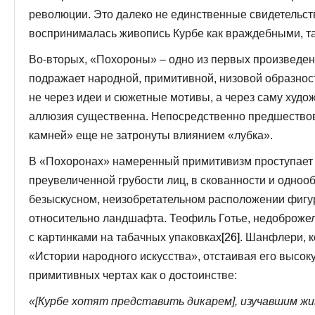
революции. Это далеко не единственные свидетельст
воспринималась живопись Курбе как враждебными, та
Во-вторых, «Похороны» – одно из первых произведени
подражает народной, примитивной, низовой образнос
не через идеи и сюжетные мотивы, а через саму худо
аллюзия существенна. Непосредственно предшеств
камней» еще не затронуты влиянием «лубка».
В «Похоронах» намеренный примитивизм проступает в
преувеличенной грубости лиц, в скованности и однооб
безыскусном, неизобретательном расположении фигур
относительно ландшафта. Теофиль Готье, недоброже
с картинками на табачных упаковках
[26]
. Шанфлери, 
«Истории народного искусства», отстаивая его высок
примитивных чертах как о достоинстве:
«[Курбе хотят представить дикарем], изучавшим жив