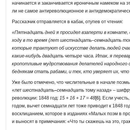
начинается и заканчивается ироничным намеком на э
ли не самое антиреволюционное и антидемократичес
Рассказчик отправляется в кабак, отупев от чтения:
«Пятнадцать дней я просидел взаперти в комнате,
ходу в то время (лет шестнадцать–семнадцать тому 
которые трактуют об искусстве делать людей сча
какие-нибудь двадцать четыре часа. Итак, я перевар
кропотливые мудрствования делателей народного с
беднякам стать рабами, и тех, кто уверяет их, что
Уже было отмечено, что числительные в начале поэмы
«лет
шестнадцать
–
семнадцать
тому назад» – шифр
революции: 1848 год:
15 + 16 + 17 = 48
[6]
. Если учесть
годом, вычет семнадцати лет тоже приводит к 1848 го
восклицанием, которое в изданиях «Малых поэм в про
и выносят в примечания: «Что ты скажешь на это, гр