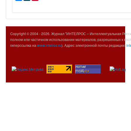
Copyright © 2004 -
2026. Журнал "ИНТЕЛРОС – Интеллектуальная Росси
полном или частичном использовании материалов, разрешенных к вос
гиперссылка на
www.intelros.ru
). Адрес электронной почты редакции:
int