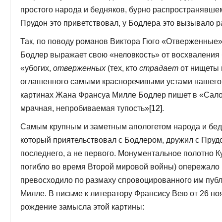
простого народа и бедняков, бурно распространявше
Прудон это приветствовал, у Бодлера это вызывало 
Так, по поводу романов Виктора Гюго «Отверженные» 
Бодлер выражает свою «неловкость» от восхваления 
«убогих,
отверженных
(тех, кто
страдает
от нищеты 
оглашенного самыми красноречивыми устами нашего
картинах Жана Франсуа Милле Бодлер пишет в «Сало
мрачная, непробиваемая тупость»
[12]
.
Самым крупным и заметным апологетом народа и бедн
который приятельствовал с Бодлером, дружил с Пру
последнего, а не первого. Монументальное полотно К
погибло во время Второй мировой войны) опережало
превосходило по размаху спровоцированного им пуб
Милле. В письме к литератору Франсису Вею от 26 но
рождение замысла этой картины: