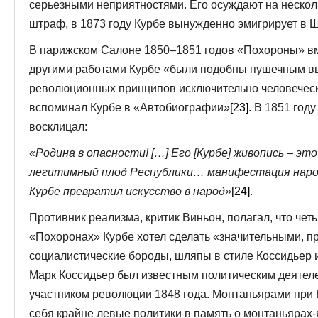
серьезными неприятностями. Его осуждают на неско
штраф, в 1873 году Курбе вынужденно эмигрирует в Ш
В парижском Салоне 1850–1851 годов «Похороны» в
другими работами Курбе «были подобны пушечным в
революционных принципов исключительно человеческ
вспоминал Курбе в «Автобиографии»
[23]
. В 1851 год
восклицал:
«Родина в опасности! […]
E
го [Курбе] живопись – э
легитимный плод Республики… манифестация народн
Курбе превратил искусство в народ»
[24]
.
Противник реализма, критик Виньон, полагал, что чет
«Похоронах» Курбе хотел сделать «значительными, п
социалистические бороды, шляпы в стиле Коссидьер 
Марк Коссидьер был известным политическим деятел
участником революции 1848 года. Монтаньярами при 
себя крайне левые политики в память о монтаньярах