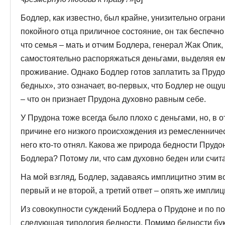
Бодлер, как известно, был крайне, унизительно огран
покойного отца приличное состояние, он так беспечно 
что семья – мать и отчим Бодлера, генерал Жак Опик,
самостоятельно распоряжаться деньгами, выделяя е
проживание. Однако Бодлер готов заплатить за Пруд
бедных», это означает, во-первых, что Бодлер не ощу
– что он признает Прудона духовно равным себе.
У Прудона тоже всегда было плохо с деньгами, но, в о
причине его низкого происхождения из ремесленническ
него кто-то отнял. Какова же природа бедности Прудо
Бодлера? Потому ли, что сам духовно беден или счи
На мой взгляд, Бодлер, задаваясь имплицитно этим во
первый и не второй, а третий ответ – опять же имплиц
Из совокупности суждений Бодлера о Прудоне и по 
следующая типология бедности. Помимо бедности бук