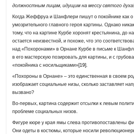
должностным лицам, идущим на мессу святого духа
Когда Жеффруа и Шанфлери пишут о покойнике как о 
умозрительного главного героя картины. Однако ник
тому, что на картине Курбе хоронят крестьянина, до 
остается неизвестной, и похоже, что это соответство
над «Похоронами» в Орнане Курбе в письме к Шанфле
в его мастерскую позировать для картины, и с грубо
«покойника с носильщиками»
[19]
.
«Похороны в Орнане» – это единственная в своем род
изображает социальные низы, сколько заставляет нап
вызвано?
Во-первых, картина содержит отсылки к левым политич
проблеме социальных низов.
Фигуре кюре у края ямы слева противопоставлены фиг
Они одеты в костюмы, которые носили революционер