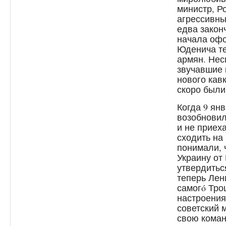
министр, Р
агрессивны
едва закон
начала офо
Юденича те
армян. Нес
звучавшие 
нового кав
скоро были
Когда 9 ян
возобновил
и не приех
сходить на
понимали, 
Украину от 
утвердитьс
теперь Лен
самогó Тро
настроения
советский 
свою коман