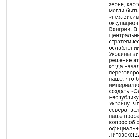
зерне, кар
могли быть
«независим
оккупацион
Венгрии. В
Центральн
стратегиче
ослаблении
Украины ви
решение эт
когда нача
переговоро
паше, что 
империалис
создать «
Республику
Украину. Ч
севера, ве
паше прора
вопрос об 
официально
Литовске
[2