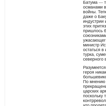
Батума — т
османами в
войны. Теп
даже о Бак
индустрии 
этих притя
пришлось б
союзниками
ужасающего
министр И
остаться в
турка, сум
северного 
Разумеется
героя ника
большевико
По мнению 
прекращени
царских ар
поскольку 
контрревол
что пролет