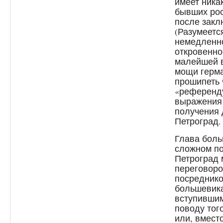
имеет ника
бывших рос
после закл
(Разумеетс
немедленно
откровенно
малейшей в
мощи герма
прошипеть ч
«референду
выражения 
получения 
Петроград.
Глава боль
сложном по
Петроград 
переговоро
посредник
большевик
вступившим
поводу тог
или, вместо