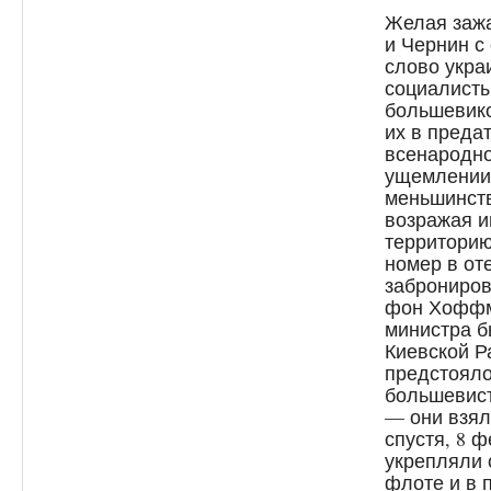
Желая зажа
и Чернин с
слово укра
социалист
большевико
их в преда
всенародно
ущемлении
меньшинств
возражая и
территори
номер в от
заброниров
фон Хоффм
министра 
Киевской Р
предстояло
большевис
— они взял
спустя, 8 
укрепляли 
флоте и в 