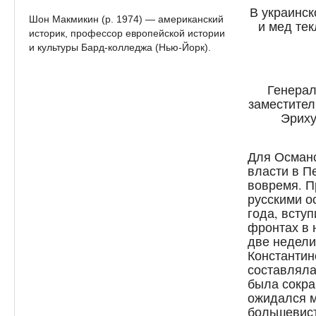
В украинск
Шон Макмикин (р. 1974) — американский
и мед те
историк, профессор европейской истории
и культуры Бард-колледжа (Нью-Йорк).
Генерал
заместител
Эриху
Для Османс
власти в П
вовремя. П
русскими о
года, всту
фронтах в н
две недели
Константин
составляла
была сокра
ожидался м
большевист