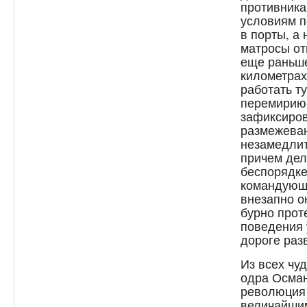
противника
условиям п
в порты, а
матросы от
еще раньше
километрах
работать т
перемирию,
зафиксиро
размежеван
незамедлит
причем дел
беспорядке
командующи
внезапно о
бурно прот
поведения 
дороге раз
Из всех чу
одра Осман
революция 
величайши