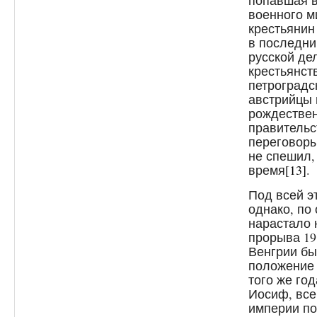
попавшая в
военного м
крестьянин
в последни
русской де
крестьянст
петроградс
австрийцы 
рождествен
правительс
переговоры
не спешил,
время
[13]
.
Под всей э
однако, по
нарастало 
прорыва 19
Венгрии бы
положение 
того же го
Иосиф, все
империи по