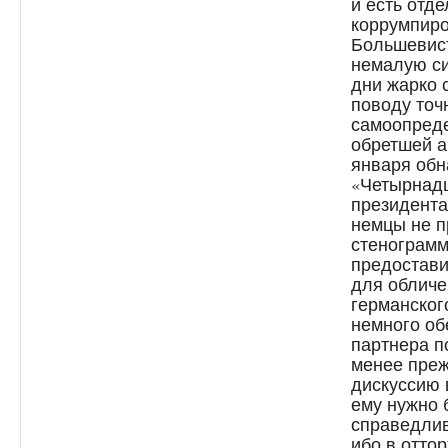
и есть отд
коррумпиро
Большевист
немалую си
дни жарко 
поводу точ
самоопред
обретшей а
января об
«Четырнадц
президента
немцы не п
стенограмм
предостави
для обличе
германског
немного об
партнера п
менее преж
дискуссию 
ему нужно 
справедлив
ибо в отто