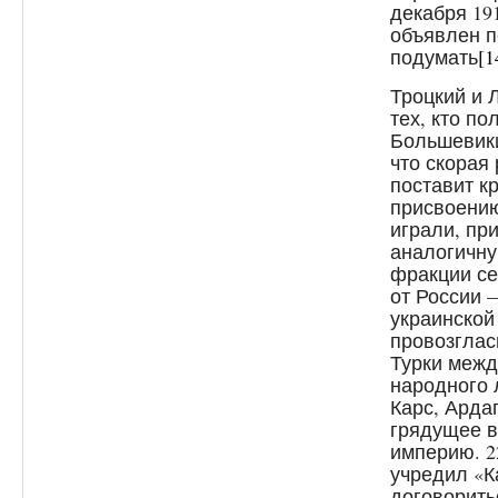
декабря 19
объявлен п
подумать
[1
Троцкий и 
тех, кто по
Большевики
что скорая
поставит к
присвоению
играли, пр
аналогичну
фракции се
от России 
украинской
провозглас
Турки межд
народного 
Карс, Арда
грядущее 
империю. 2
учредил «К
договорить