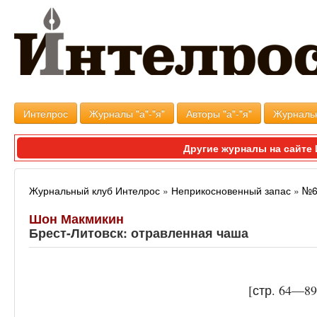
Интелрос
Журналы "а"-"я"
Авторы "а"-"я"
Журналь
Другие журналы на сайт
Журнальный клуб Интелрос
»
Неприкосновенный запас
»
№6
Шон Макмикин
Брест-Литовск: отравленная чаша
[стр. 64—8