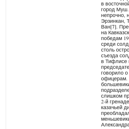
в восточно
город Муш. 
непрочно, 
Эрзинкан, 
Ван
[7]
. Пр
на Кавказс
победам 19
среди солд
столь остро
съезда сол
в Тифлисе в
председате
говорило о
офицерам. 
большевики
подразделе
слишком пр
2-й гренаде
казачьей д
преоблада
меньшевик
Александра