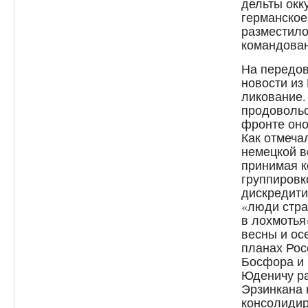
дельты окк
германское
разместило
командова
На передов
новости из
ликование.
продовольс
фронте оно
Как отмеча
немецкой в
принимая к
группировк
дискредити
«люди стра
в лохмотья
весны и ос
планах Рос
Босфора и 
Юденичу ра
Эрзинкана 
консолидир