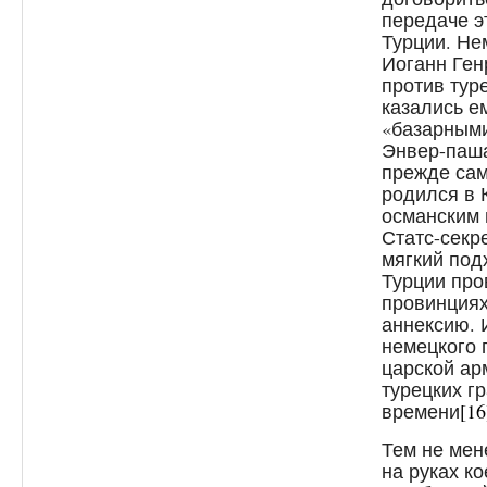
передаче э
Турции. Не
Иоганн Ген
против тур
казались е
«базарным
Энвер-паша
прежде сам
родился в 
османским 
Статс-секр
мягкий под
Турции про
провинция
аннексию. 
немецкого 
царской ар
турецких г
времени
[16
Тем не мен
на руках к