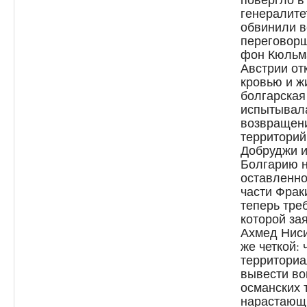
генералите
обвинили в
переговорщ
фон Кюльма
Австрии от
кровью и ж
болгарская
испытывала
возвращен
территорий
Добруджи и
Болгарию н
оставленно
части Фрак
теперь тре
которой за
Ахмед Ниси
же четкой: 
территориа
вывести во
османских 
нарастающи