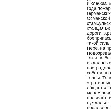
и хлебом. 
года пожар
германских
Османской 
стамбульск
станция Бе
дороги. Хр
боеприпасы
такой силы
Пере, на п
Подозревал
так и не б
выдалась с
пострадала
собственно
толпы. Теп
утратившие
обществе 
морем пере
провиант, 
нуждался —
послевоенн