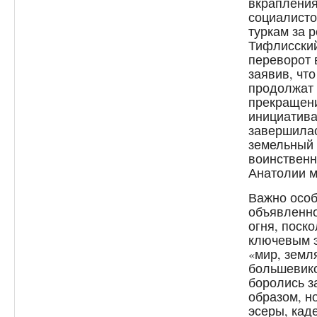
вкрапления
социалисто
туркам за р
Тифлисский
переворот 
заявив, что
продолжат 
прекращени
инициатива
завершилас
земельный 
воинственн
Анатолии м
Важно особ
объявленн
огня, поск
ключевым э
«мир, земл
большевико
боролись з
образом, н
эсеры, кад