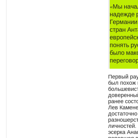
«Мы нача
надежде 
Германии 
стран Ант
европейс
понять р
было мак
перегово
Первый рау
был похож 
большевис
доверенный
ранее сост
Лев Камене
достаточно
разношерст
личностей.
эсерка Ана