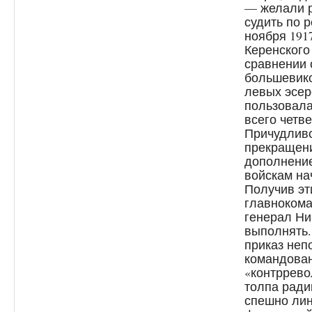
— желали р
судить по 
ноября 191
Керенского
сравнении 
большевико
левых эсер
пользовала
всего четв
Причудливо
прекращени
дополнени
войскам на
Получив эт
главнокома
генерал Ни
выполнять.
приказ неп
командова
«контррево
толпа ради
спешно лин