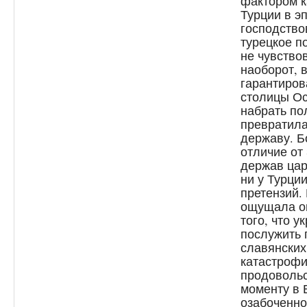
фактором к
Турции в э
господство
турецкое п
не чувство
наоборот, 
гарантиров
столицы Ос
набрать по
превратила
державу. Б
отличие от
держав цар
ни у Турци
претензий.
ощущала оп
того, что 
послужить 
славянских
катастрофи
продовольс
моменту в 
озабоченно