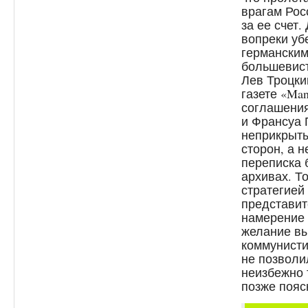
врагам Рос
за ее счет.
вопреки уб
германским
большевист
Лев Троцки
газете «Man
соглашения
и Франсуа 
неприкрыт
сторон, а 
переписка 
архивах. Т
стратегией
представит
намерение 
желание вы
коммунисти
не позволи
неизбежно 
позже пояс