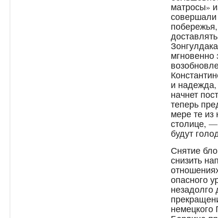
матросы» и
совершали 
побережья,
доставлять
Зонгулдака
мгновенно 
возобновле
Константин
и надежда,
начнет пост
теперь пре
мере те из
столице, —
будут голо
Снятие бло
снизить на
отношениях
опасного ур
незадолго 
прекращени
немецкого