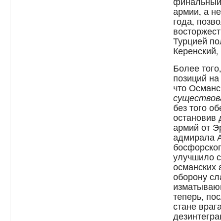
финальный 
армии, а н
года, позв
восторжест
Турцией по
Керенский,
Более того
позиций на
что Осман
существов
без того о
остановив 
армий от Э
адмирала А
босфорског
улучшило с
османских 
оборону сл
изматываю
теперь, по
стане враг
дезинтегра