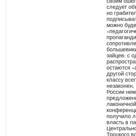
своим оше
следует объ
но грабите
подписыват
можно буде
«педагогич
пропаганди
сопротивле
большевики
зайцев: с 
распростра
остаются «
другой сто
классу все
незаконен,
России нем
предложени
лаконичной
конференци
получило л
власть в п
Центрально
Троцкого в