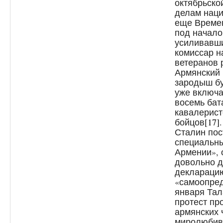
октябрьско
делам наци
еще Време
под начало
усиливавши
комиссар н
ветеранов 
Армянский 
зародыш б
уже включа
восемь бат
кавалерист
бойцов
[17]
Сталин пос
специальны
Армении»,
довольно 
декларацию
«самоопред
января Та
протест пр
армянских 
миролюбиву