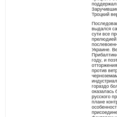
поддержали
Заручившис
Троцкий ве
Последовав
выдался са
сути все 
прелюдией
послевоенн
Украине. В
Прибалтики
году, и поэ
отторжения
против ветр
черноземам
индустриал
гораздо бо
оказалась 
русского п
плане конт
особенност
присоедине