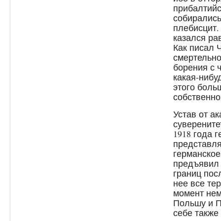
прибалтийс
собирались
плебисцит.
казался ра
Как писал 
смертельно
борения с 
какая-нибу
этого боль
собственно
Устав от а
суверените
1918 года 
представля
германское
предъявил 
границ пос
нее все те
момент не
Польшу и П
себе также