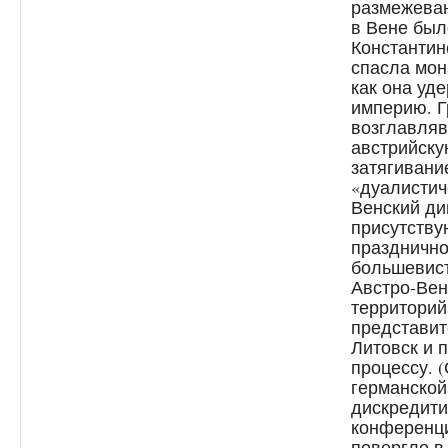
размежева
в Вене был
Константин
спасла мон
как она уд
империю. Г
возглавляв
австрийску
затягивани
«дуалистич
Венский ди
присутству
празднично
большевист
Австро-Вен
территорий
представит
Литовск и 
процессу. 
германской
дискредити
конференц
повергло в