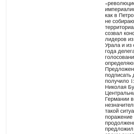
«революци
империалис
как в Петр
не собираю
территориа
созвал ко
лидеров из
Урала и из
года делег
голосовани
определяющ
Предложен
подписать 
получило 1
Николая Бу
Центральны
Германии в
незначител
такой ситуа
поражение 
продолжени
предложил 