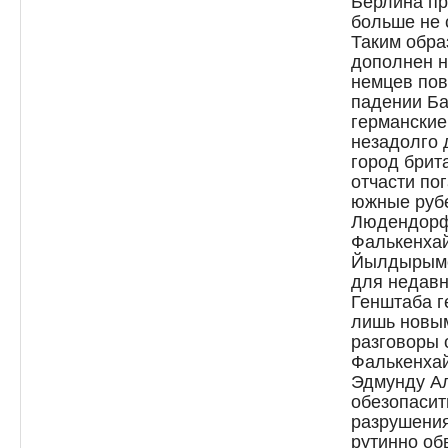
Берлина пр
больше не 
Таким обра
дополнен н
немцев пов
падении Ба
германские
незадолго 
город брит
отчасти пог
южные руб
Людендорф
Фалькенхай
Йылдырымск
для недавн
Генштаба г
лишь новы
разговоры 
Фалькенхай
Эдмунду Ал
обезопасит
разрушени
рутинно об