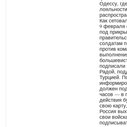
Одессу, гд
лояльности
распростра
Как сетова
9 февраля 
под прикры
правительс
солдатам п
против ком
выполнения
большевист
подписали 
Радой, под
Турцией. П
информиров
должен под
часов — в 
действия б
свою карту,
Россия вых
свои войск
подписыват