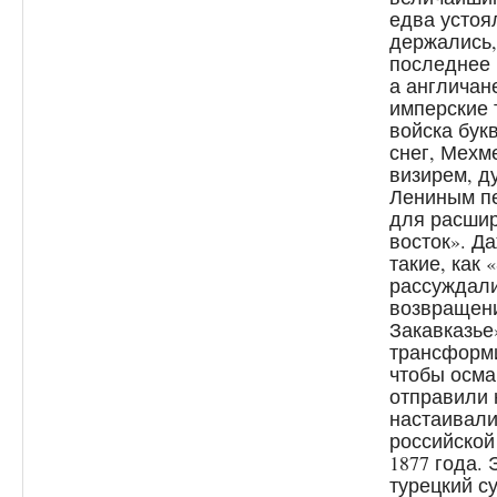
едва устоя
держались,
последнее 
а англичан
имперские 
войска бук
снег, Мехм
визирем, д
Лениным пе
для расшир
восток». Д
такие, как «
рассуждали
возвращени
Закавказье
трансформи
чтобы осма
отправили 
настаивали
российской 
1877 года.
турецкий с