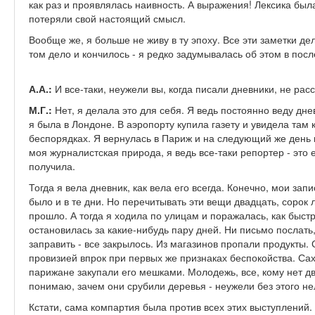
как раз и проявлялась наивность. А выражения! Лексика была
потеряли свой настоящий смысл.
Вообще же, я больше не живу в ту эпоху. Все эти заметки де
том дело и кончилось - я редко задумывалась об этом в пос
А.А.:
И все-таки, неужели вы, когда писали дневники, не ра
М.Г.:
Нет, я делала это для себя. Я ведь постоянно веду дне
я была в Лондоне. В аэропорту купила газету и увидела там 
беспорядках. Я вернулась в Париж и на следующий же день 
моя журналистская природа, я ведь все-таки репортер - это 
получила.
Тогда я вела дневник, как вела его всегда. Конечно, мои зап
было и в те дни. Но перечитывать эти вещи двадцать, сорок 
прошло. А тогда я ходила по улицам и поражалась, как быст
остановилась за какие-нибудь пару дней. Ни письмо послать
заправить - все закрылось. Из магазинов пропали продукты
провизией впрок при первых же признаках беспокойства. Сах
парижане закупали его мешками. Молодежь, все, кому нет дв
понимаю, зачем они срубили деревья - неужели без этого н
Кстати, сама компартия была против всех этих выступлений.