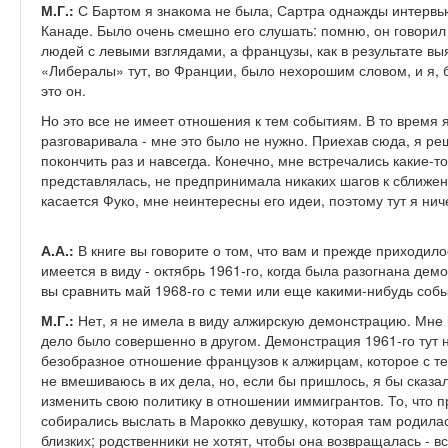
М.Г.:
С Бартом я знакома не была, Сартра однажды интервью
Канаде. Было очень смешно его слушать: помню, он говорил 
людей с левыми взглядами, а французы, как в результате вы
«Либералы» тут, во Франции, было нехорошим словом, и я, б
это он.
Но это все не имеет отношения к тем событиям. В то время 
разговаривала - мне это было не нужно. Приехав сюда, я ре
покончить раз и навсегда. Конечно, мне встречались какие-т
представлялась, не предпринимала никаких шагов к сближению
касается Фуко, мне неинтересны его идеи, поэтому тут я ниче
А.А.:
В книге вы говорите о том, что вам и прежде приходило
имеется в виду - октябрь 1961-го, когда была разогнана де
вы сравнить май 1968-го с теми или еще какими-нибудь со
М.Г.:
Нет, я не имела в виду алжирскую демонстрацию. Мне к
дело было совершенно в другом. Демонстрация 1961-го тут н
безобразное отношение французов к алжирцам, которое с те
не вмешиваюсь в их дела, но, если бы пришлось, я бы сказ
изменить свою политику в отношении иммигрантов. То, что п
собирались выслать в Марокко девушку, которая там родилась
близких; родственники не хотят, чтобы она возвращалась - вс