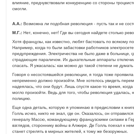
влияние, предчувствовали конкуренцию со стороны троцкисто
смогли.
А.А.:
Возможна ли подобная революция - пусть так и не сост
М.Г.:
Нет, конечно, нет! Где вы сегодня найдете столько ре
Хотя французы, как известно, любят бастовать по всякому по
Например, когда-то были забастовки работников электросете
предупреждения. Электричества не было даже в больнице, г
страдающие параличом. Их дыхательные аппараты отключил
спасать. Я ужасалась: как можно до такой степени не думать 
Говоря о несостоявшейся революции, я тогда тоже проявила н
непременно должно произойти. Мне хотелось увидеть переме
надеялась, что они будут. Лишь спустя какое-то время, когда
могло произойти. Ведь для того, чтобы революция удалась,
полицию.
Еще одна деталь, которую я упоминаю в предисловии к книге
Голль исчез, никто не знал, где он. Оказалось, он отправилс
генералу Массю, командующему французскими силами в Гер
взглядов, стороннику войны в Алжире. Де Голль поехал к не
станет стрелять в мирных жителей, к тому же безоружных.