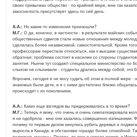
своих привычках общество - по крайней мере, мне так казало
закоснелость присутствует здесь по сей день.
А.А.:
Но какие-то изменения произошли?
М.Г.:
О да, конечно, в частности - в результате майских собы
общественных сдвигов стали новые отношения между моло
сделалась более независимой, самостоятельной. Кроме того,
профессорам перестали относиться, как к высшим существа
обратная: проблема состоит в насилии со стороны студентов
занятия. Нынче тут создают специальное министерство по бо
слыхом не слыхивали - студенты дрались между собой, это б
Впрочем, сегодня я не могу судить об этом в полной мере - н
знакомых были дети, и я с ними достаточно близко общалась
происходит с их поколением.
А.А.:
Каких еще взглядов вы придерживались в то время?
М.Г.:
Теперь я вижу, что очень и очень симпатизировала мол
я не одобряла - мне они казались совершенно излишними. Ф
почему-то первым делом кинулись рубить деревья и поджига
выросла в Канаде, в обстановке гораздо более спокойной. Т
поджигать машины. Правда, до того я успела пожить в Испан