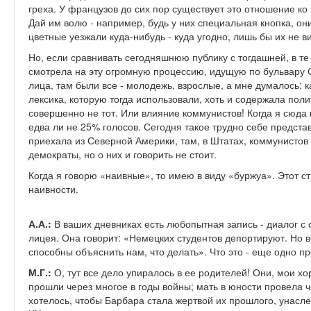
греха. У французов до сих пор существует это отношение ко
Дай им волю - например, будь у них специальная кнопка, он
цветные уезжали куда-нибудь - куда угодно, лишь бы их не в
Но, если сравнивать сегодняшнюю публику с тогдашней, в т
смотрела на эту огромную процессию, идущую по бульвару 
лица, там были все - молодежь, взрослые, а мне думалось: 
лексика, которую тогда использовали, хоть и содержала пол
совершенно не тот. Или влияние коммунистов! Когда я сюда
едва ли не 25% голосов. Сегодня такое трудно себе представ
приехала из Северной Америки, там, в Штатах, коммунистов
демократы, но о них и говорить не стоит.
Когда я говорю «наивные», то имею в виду «буржуа». Этот с
наивности.
А.А.:
В ваших дневниках есть любопытная запись - диалог с
лицея. Она говорит: «Немецких студентов депортируют. Но 
способны объяснить нам, что делать». Что это - еще одно 
М.Г.:
О, тут все дело упиралось в ее родителей! Они, мои х
прошли через многое в годы войны; мать в юности провела ч
хотелось, чтобы Барбара стала жертвой их прошлого, унасл