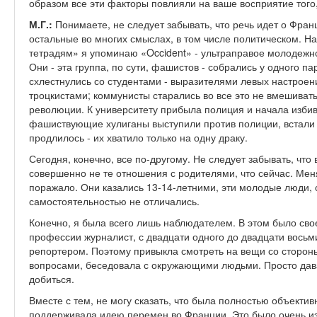
образом все эти факторы повлияли на ваше восприятие того,
М.Г.:
Понимаете, не следует забывать, что речь идет о Фран
остальные во многих смыслах, в том числе политическом. Н
тетрадям» я упоминаю «Occident» - ультраправое молодежн
Они - эта группа, по сути, фашистов - собрались у одного па
схлестнулись со студентами - выразителями левых настроен
троцкистами; коммунисты старались во все это не вмешиват
революции. К университету прибыла полиция и начала избив
фашиствующие хулиганы выступили против полиции, встали н
продлилось - их хватило только на одну драку.
Сегодня, конечно, все по-другому. Не следует забывать, что
совершенно не те отношения с родителями, что сейчас. Меня
поражало. Они казались 13-14-летними, эти молодые люди, 
самостоятельностью не отличались.
Конечно, я была всего лишь наблюдателем. В этом было сво
профессии журналист, с двадцати одного до двадцати восьми
репортером. Поэтому привыкла смотреть на вещи со стороны
вопросами, беседовала с окружающими людьми. Просто давал
добиться.
Вместе с тем, не могу сказать, что была полностью объектив
поддерживала идею перемен во Франции. Это было очень из