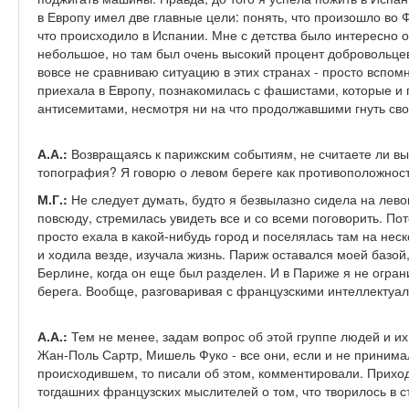
в Европу имел две главные цели: понять, что произошло во 
что происходило в Испании. Мне с детства было интересно о
небольшое, но там был очень высокий процент добровольцев
вовсе не сравниваю ситуацию в этих странах - просто вспо
приехала в Европу, познакомилась с фашистами, которые и 
антисемитами, несмотря ни на что продолжавшими гнуть сво
А.А.:
Возвращаясь к парижским событиям, не считаете ли вы
топография? Я говорю о левом береге как противоположност
М.Г.:
Не следует думать, будто я безвылазно сидела на лев
повсюду, стремилась увидеть все и со всеми поговорить. По
просто ехала в какой-нибудь город и поселялась там на нес
и ходила везде, изучала жизнь. Париж оставался моей базой,
Берлине, когда он еще был разделен. И в Париже я не огра
берега. Вообще, разговаривая с французскими интеллектуал
А.А.:
Тем не менее, задам вопрос об этой группе людей и их
Жан-Поль Сартр, Мишель Фуко - все они, если и не принима
происходившем, то писали об этом, комментировали. Приход
тогдашних французских мыслителей о том, что творилось в 