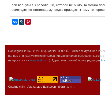
Если вернуться к революции, которой не было, то можно пос
происходят по-настоящему, редко приводят к чему-то хорош
Copyright © 2004 -
2026. Журнал "ИНТЕЛРОС – Интеллектуальная Росси
полном или частичном использовании материалов, разрешенных к вос
гиперссылка на
www.intelros.ru
). Адрес электронной почты редакции:
int
Свежие счёт - Алехандро Давидович-фокина:
тут
.