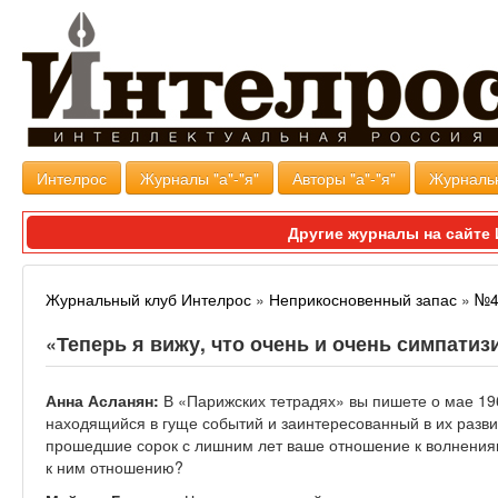
Интелрос
Журналы "а"-"я"
Авторы "а"-"я"
Журналь
Другие журналы на сайт
Журнальный клуб Интелрос
»
Неприкосновенный запас
»
№4
«Теперь я вижу, что очень и очень симпати
Анна Асланян:
В «Парижских тетрадях» вы пишете о мае 196
находящийся в гуще событий и заинтересованный в их развит
прошедшие сорок с лишним лет ваше отношение к волнениям
к ним отношению?