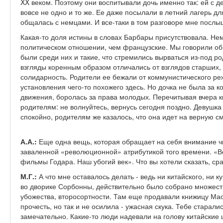
XX веком. Поэтому они воспитывали дочь именно так: ей с д
вовсе не одно и то же. Ее даже посылали в летний лагерь дл
общалась с немцами. И все-таки в том разговоре мне посл
Какая-то доля истины в словах Барбары присутствовала. Не
политическом отношении, чем французские. Мы говорили о
были среди них и такие, что стремились вырваться из-под ро
взгляды коренным образом отличались от взглядов старших, 
солидарность. Родители ее бежали от коммунистического реж
установления чего-то похожего здесь. Но дочка не была за 
движения, боролась за права молодых. Перечитывая вчера кн
родителям: не волнуйтесь, вернусь сегодня поздно. Девушк
спокойно, родителям же казалось, что она идет на верную см
А.А.:
Еще одна вещь, которая обращает на себя внимание ч
заваленной «революционной» атрибутикой того времени. «Вс
фильмы Годара. Наш убогий век». Что вы хотели сказать, ср
М.Г.:
А что мне оставалось делать - ведь ни китайского, ни к
во дворике Сорбонны, действительно было собрано множест
убожества, второсортности. Там еще продавали книжицу Мао,
прочесть, но так и не осилила - ужасная скука. Тебе старали
замечательно. Какие-то люди надевали на голову китайские 