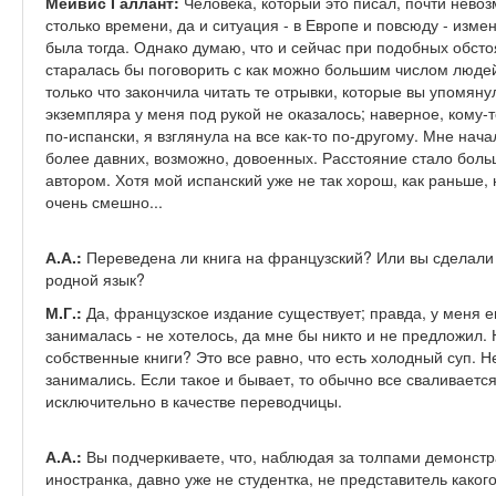
Мейвис Галлант:
Человека, который это писал, почти невоз
столько времени, да и ситуация - в Европе и повсюду - измен
была тогда. Однако думаю, что и сейчас при подобных обстоя
старалась бы поговорить с как можно большим числом людей.
только что закончила читать те отрывки, которые вы упомянул
экземпляра у меня под рукой не оказалось; наверное, кому-
по-испански, я взглянула на все как-то по-другому. Мне нача
более давних, возможно, довоенных. Расстояние стало боль
автором. Хотя мой испанский уже не так хорош, как раньше, н
очень смешно...
А.А.:
Переведена ли книга на французский? Или вы сделали 
родной язык?
М.Г.:
Да, французское издание существует; правда, у меня ег
занималась - не хотелось, да мне бы никто и не предложил.
собственные книги? Это все равно, что есть холодный суп. 
занимались. Если такое и бывает, то обычно все сваливаетс
исключительно в качестве переводчицы.
А.А.:
Вы подчеркиваете, что, наблюдая за толпами демонстра
иностранка, давно уже не студентка, не представитель каког