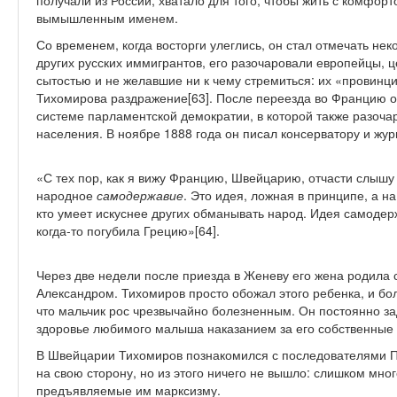
получали из России, хватало для того, чтобы жить с комфор
вымышленным именем.
Со временем, когда восторги улеглись, он стал отмечать не
других русских иммигрантов, его разочаровали европейцы,
сытостью и не желавшие ни к чему стремиться: их «провинц
Тихомирова раздражение[63]. После переезда во Францию о
системе парламентской демократии, в которой также разоч
населения. В ноябре 1888 года он писал консерватору и жу
«С тех пор, как я вижу Францию, Швейцарию, отчасти слышу
народное
самодержавие
. Это идея, ложная в принципе, а на
кто умеет искуснее других обманывать народ. Идея самодерж
когда-то погубила Грецию»[64].
Через две недели после приезда в Женеву его жена родила с
Александром. Тихомиров просто обожал этого ребенка, и бо
что мальчик рос чрезвычайно болезненным. Он постоянно за
здоровье любимого малыша наказанием за его собственные 
В Швейцарии Тихомиров познакомился с последователями П
на свою сторону, но из этого ничего не вышло: слишком мн
предъявляемые им марксизму.