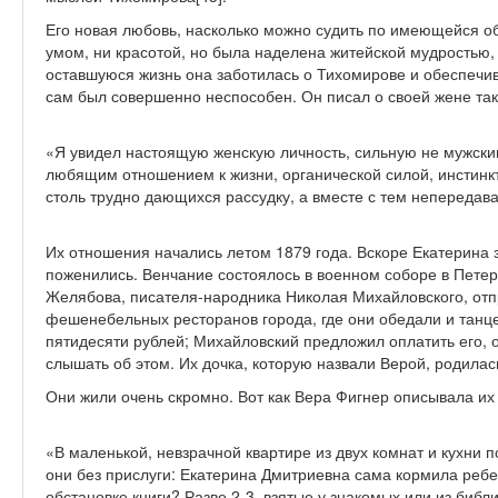
Его новая любовь, насколько можно судить по имеющейся о
умом, ни красотой, но была наделена житейской мудростью,
оставшуюся жизнь она заботилась о Тихомирове и обеспечив
сам был совершенно неспособен. Он писал о своей жене так
«Я увидел настоящую женскую личность, сильную не мужски
любящим отношением к жизни, органической силой, инстин
столь трудно дающихся рассудку, а вместе с тем непереда
Их отношения начались летом 1879 года. Вскоре Екатерина 
поженились. Венчание состоялось в военном соборе в Петерб
Желябова, писателя-народника Николая Михайловского, отпр
фешенебельных ресторанов города, где они обедали и танц
пятидесяти рублей; Михайловский предложил оплатить его,
слышать об этом. Их дочка, которую назвали Верой, родилас
Они жили очень скромно. Вот как Вера Фигнер описывала их
«В маленькой, невзрачной квартире из двух комнат и кухни
они без прислуги: Екатерина Дмитриевна сама кормила ребе
обстановке книги? Разве 2-3, взятые у знакомых или из биб