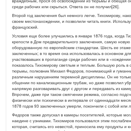
враждебным, прося об освобождении из тюрьмы и обещая ос
среди рабочих или скрыться. Ответа он не получил[26].
Второй год заключения был немного легче. Тихомирову, нако
своем местонахождении, и позволили читать книги. Используя
французский.
Условия еще более улучшились в январе 1876 года, когда Т
крепости в Дом предварительного заключения, самую новую
оборудованную по европейским стандартам. Шесть ее этажей
заключенных; в то время она использовалась в основном д
участвовавших в пропаганде среди рабочих или в «хождении
показалось Тихомирову светлым и теплым. Большую роль в 
тюрьмы, полковник Михаил Федоров, понимающий и гуманны
различным нарушениям тюремной дисциплины. Он не только
общении по канализационным трубам, но даже позволил убр
напрямую разговаривать друг с другом и передавать из каме
Впрочем, даже при таком смягчении режима, согласно подс
физически или психически в интервале от одиннадцати месяц
1878 годов 93 заключенных умерли, покончили с собой или л
Федоров также допускал в камеры посетителей, которые мог
наедине с узниками. Тихомиров пользовался этим послабле
которая, считаясь его невестой, приносила ему продукты и к