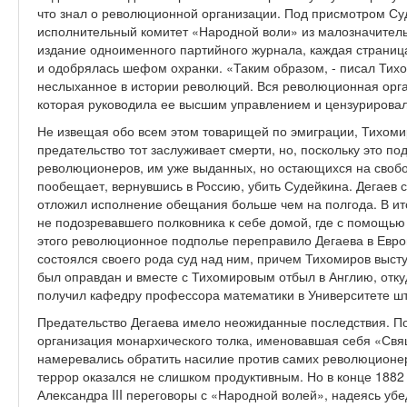
что знал о революционной организации. Под присмотром С
исполнительный комитет «Народной воли» из малозначитель
издание одноименного партийного журнала, каждая страниц
и одобрялась шефом охранки. «Таким образом, - писал Тихом
неслыханное в истории революций. Вся революционная орга
которая руководила ее высшим управлением и цензурировал
Не извещая обо всем этом товарищей по эмиграции, Тихомиро
предательство тот заслуживает смерти, но, поскольку это по
революционеров, им уже выданных, но остающихся на свобод
пообещает, вернувшись в Россию, убить Судейкина. Дегаев 
отложил исполнение обещания больше чем на полгода. В ито
не подозревавшего полковника к себе домой, где с помощью 
этого революционное подполье переправило Дегаева в Евро
состоялся своего рода суд над ним, причем Тихомиров высту
был оправдан и вместе с Тихомировым отбыл в Англию, отк
получил кафедру профессора математики в Университете ш
Предательство Дегаева имело неожиданные последствия. По
организация монархического толка, именовавшая себя «Св
намеревались обратить насилие против самих революционе
террор оказался не слишком продуктивным. Но в конце 188
Александра III переговоры с «Народной волей», надеясь уб