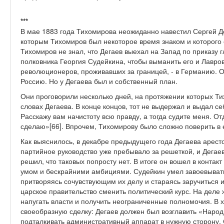
***
В мае 1883 года Тихомирова неожиданно навестил Сергей Де
которым Тихомиров был некоторое время знаком и которого он
Тихомиров не знал, что Дегаев выехал на Запад по приказу 
полковника Георгия Судейкина, чтобы выманить его и Лавро
революционеров, проживавших за границей, - в Германию. О
Россию. Но у Дегаева был и собственный план.
Они проговорили несколько дней, на протяжении которых Т
словах Дегаева. В конце концов, тот не выдержал и выдал се
Расскажу вам начистоту всю правду, а тогда судите меня. От
сделаю»[66]. Впрочем, Тихомирову было сложно поверить в ег
Как выяснилось, в декабре предыдущего года Дегаева арест
партийное руководство уже пребывало за решеткой, и Дегае
решил, что таковых попросту нет. В итоге он вошел в конта
умом и бескрайними амбициями. Судейкин умел завоевыват
притворяясь сочувствующим их делу и стараясь заручиться и
царское правительство сменить политический курс. На деле 
напугать власти и получить неограниченные полномочия. В 
своеобразную сделку: Дегаев должен был возглавить «Народ
подталкивать административный аппарат в нужную сторону. 