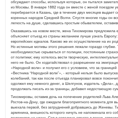
обсуждают способы, используя которые, он пытался заметат
из Москвы. В январе 1882 года он вместе с женой поездом у
перебирается в Казань, где в течение двух месяцев выдает 
коренных народов Средней Волги. Спустя многие годы он в
легкость на душе, сделавшись простым обывателем, оставивш
Оказавшись на новом месте, жена Тихомирова предложила е
объясняет отъезд из страны желанием лучше узнать Европу
европейских идеалов. Каково же их осуществление на их род
Но истинные мотивы этого решения лежали гораздо глубже.
необходимостью скрываться от полиции, постоянным страхом
от политики; ему хотелось вести творческую, интеллектуальн
него не было. Он ходатайствовал о разрешении на эмиграц
«Народной воли» и получил его с условием, что за границей
«Вестника “Народной воли”», - который нельзя было выпуска
колебаний, так как после отъезда планировал вовсе покончи
одолжил ему немного денег, а Шелгунов, издатель «Дела», 
продолжать писать из-за границы, добавил недостающую су
Тихомировы, оставив дочь на попечение родителей Льва Алек
Ростов-на-Дону, где ожидали благоприятного момента для в
выехала первой, без затруднений добравшись до Женевы. Т
армянина, внешность которого ничуть не напоминала его со
положился на удачу. Сев в середине августа в поезд, отпра