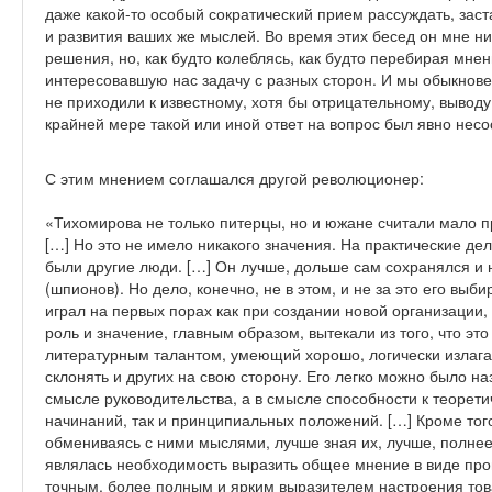
даже какой-то особый сократический прием рассуждать, зас
и развития ваших же мыслей. Во время этих бесед он мне ник
решения, но, как будто колеблясь, как будто перебирая мнен
интересовавшую нас задачу с разных сторон. И мы обыкновен
не приходили к известному, хотя бы отрицательному, выводу,
крайней мере такой или иной ответ на вопрос был явно несо
С этим мнением соглашался другой революционер:
«Тихомирова не только питерцы, но и южане считали мало п
[…] Но это не имело никакого значения. На практические дел
были другие люди. […] Он лучше, дольше сам сохранялся и 
(шпионов). Но дело, конечно, не в этом, и не за это его выбир
играл на первых порах как при создании новой организации, 
роль и значение, главным образом, вытекали из того, что эт
литературным талантом, умеющий хорошо, логически излага
склонять и других на свою сторону. Его легко можно было на
смысле руководительства, а в смысле способности к теорети
начинаний, так и принципиальных положений. […] Кроме тог
обмениваясь с ними мыслями, лучше зная их, лучше, полнее 
являлась необходимость выразить общее мнение в виде про
точным, более полным и ярким выразителем настроения тов