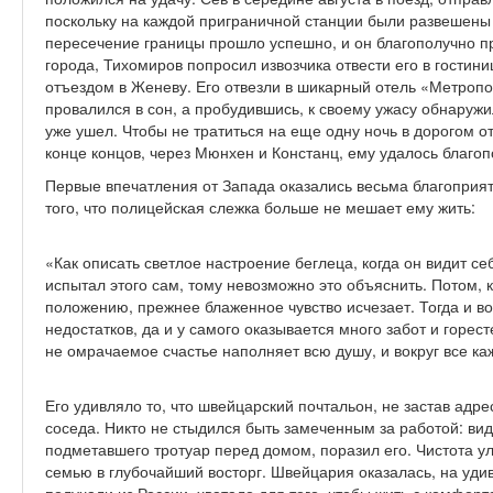
поскольку на каждой приграничной станции были развешены 
пересечение границы прошло успешно, и он благополучно пр
города, Тихомиров попросил извозчика отвести его в гостин
отъездом в Женеву. Его отвезли в шикарный отель «Метроп
провалился в сон, а пробудившись, к своему ужасу обнаружил
уже ушел. Чтобы не тратиться на еще одну ночь в дорогом о
конце концов, через Мюнхен и Констанц, ему удалось благо
Первые впечатления от Запада оказались весьма благопри
того, что полицейская слежка больше не мешает ему жить:
«Как описать светлое настроение беглеца, когда он видит се
испытал этого сам, тому невозможно это объяснить. Потом, 
положению, прежнее блаженное чувство исчезает. Тогда и в
недостатков, да и у самого оказывается много забот и горе
не омрачаемое счастье наполняет всю душу, и вокруг все ка
Его удивляло то, что швейцарский почтальон, не застав адре
соседа. Никто не стыдился быть замеченным за работой: ви
подметавшего тротуар перед домом, поразил его. Чистота у
семью в глубочайший восторг. Швейцария оказалась, на удив