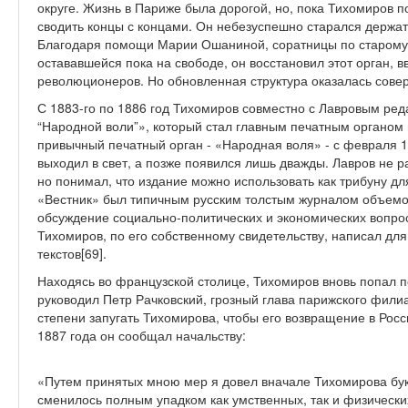
округе. Жизнь в Париже была дорогой, но, пока Тихомиров п
сводить концы с концами. Он небезуспешно старался держать
Благодаря помощи Марии Ошаниной, соратницы по старому и
остававшейся пока на свободе, он восстановил этот орган, в
революционеров. Но обновленная структура оказалась сов
С 1883-го по 1886 год Тихомиров совместно с Лавровым ред
“Народной воли”», который стал главным печатным органом п
привычный печатный орган - «Народная воля» - с февраля 18
выходил в свет, а позже появился лишь дважды. Лавров не 
но понимал, что издание можно использовать как трибуну д
«Вестник» был типичным русским толстым журналом объемом
обсуждение социально-политических и экономических вопро
Тихомиров, по его собственному свидетельству, написал дл
текстов[69].
Находясь во французской столице, Тихомиров вновь попал 
руководил Петр Рачковский, грозный глава парижского фили
степени запугать Тихомирова, чтобы его возвращение в Рос
1887 года он сообщал начальству:
«Путем принятых мною мер я довел вначале Тихомирова бук
сменилось полным упадком как умственных, так и физически