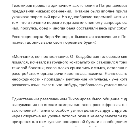
Тихомиров провел в одиночном заключении в Петропавловско
предъявили никаких обвинений. Питание было вполне прили
ухаживал тюремный врач. Но однообразие тюремной жизни п
тем, что в течение первого года заключения ему запрещалос
чай, прогулка, обед и иногда баня составляли весь круг соб
Революционерка Вера Фигнер, отбывавшая заключение в Пе
позже, так описывала свои тюремные будни:
«Молчание, вечное молчание. От бездействия голосовые свя
ломался, исчезал; из грудного контральто он становился то
тяжелой болезни; слова плохо срывались с языка, оставляя
расстройством органа речи изменялась психика. Являлось 
необходимости - пропадали внутренние импульсы, - уже хоте
развязать язык, сказать что-нибудь, требовалось усилие воли
Единственным развлечением Тихомирова было общение с д
выстукивания по стенам камеры сигналов, расшифровывать 
заключенный. Таким способом узники делились друг с друг
через открытые на уровне потолка окна в камеру залетали 
прикреплять к ним кусочки папиросной бумаги с сообщениями