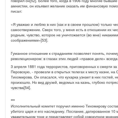
говорил он[52]. Более того, когда в 1906 году многие бывш
амнистии, он изъявил желание оказать им финансовую помо
писал:
«Я уважаю и люблю в них (как и в своем прошлом) только че
самоотвержение. Сверх того, у меня есть в отношении их чис
родным, чувство, которое не уничтожается (во мне) никаки
соображениями»[53].
Гуманное отношение к страданиям позволяет понять, почему
революционером: в глазах этих людей «правое дело» всегда
3 апреля 1881 года террористов, приговоренных к смерти за
Перовскую, - провезли в открытых телегах к месту казни, н
Тихомирова. Он опасался, что кухарка узнает в них гостей, н
произошло. Но вид друзей, ведомых на казнь, глубоко потря
чувства[54].
***
Исполнительный комитет поручил именно Тихомирову состави
убитого царя и его наследнику. Послание, датированное 10 
уважительном тоне и представляет собой совокупное мнени