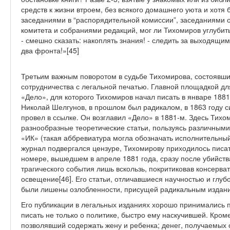
средств к жизни втроем, без всякого домашнего уюта и хотя
заседаниями в “распорядительной комиссии”, заседаниями 
комитета и собраниями редакций, мог ли Тихомиров углубит
- смешно сказать: накоплять знания! - следить за выходящим
два фронта!»[45]
Третьим важным поворотом в судьбе Тихомирова, состоявши
сотрудничества с легальной печатью. Главной площадкой д
«Дело», для которого Тихомиров начал писать в январе 1881
Николай Шелгунов, в прошлом был радикалом, в 1863 году с
провел в ссылке. Он возглавил «Дело» в 1881-м. Здесь Тих
разнообразные теоретические статьи, пользуясь различным
«ИК» (такая аббревиатура могла обозначать исполнительный
журнал подвергался цензуре, Тихомирову приходилось писат
номере, вышедшем в апреле 1881 года, сразу после убийства 
трагического события лишь вскользь, покритиковав консерва
освещение[46]. Его статьи, отличавшиеся научностью и глу
были лишены озлобленности, присущей радикальным издан
Его публикации в легальных изданиях хорошо принимались п
писать не только о политике, быстро ему наскучившей. Кром
позволявший содержать жену и ребенка; денег, получаемых о