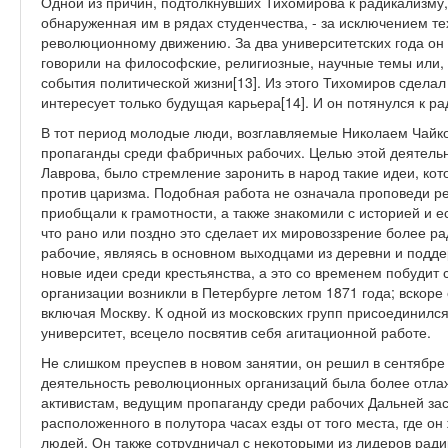
Одной из причин, подтолкнувших Тихомирова к радикализму,
обнаруженная им в рядах студенчества, - за исключением т
революционному движению. За два университетских года он 
говорили на философские, религиозные, научные темы или,
события политической жизни[13]. Из этого Тихомиров сделал
интересует только будущая карьера[14]. И он потянулся к р
В тот период молодые люди, возглавляемые Николаем Чайко
пропаганды среди фабричных рабочих. Целью этой деятель
Лаврова, было стремление заронить в народ такие идеи, ко
против царизма. Подобная работа не означала проповеди р
приобщали к грамотности, а также знакомили с историей и е
что рано или поздно это сделает их мировоззрение более р
рабочие, являясь в основном выходцами из деревни и подде
новые идеи среди крестьянства, а это со временем побудит 
организации возникли в Петербурге летом 1871 года; вскоре
включая Москву. К одной из московских групп присоединился
университет, всецело посвятив себя агитационной работе.
Не слишком преуспев в новом занятии, он решил в сентябре 
деятельность революционных организаций была более отла
активистам, ведущим пропаганду среди рабочих Дальней зас
расположенного в полутора часах езды от того места, где он
людей. Он также сотрудничал с некоторыми из лидеров ради