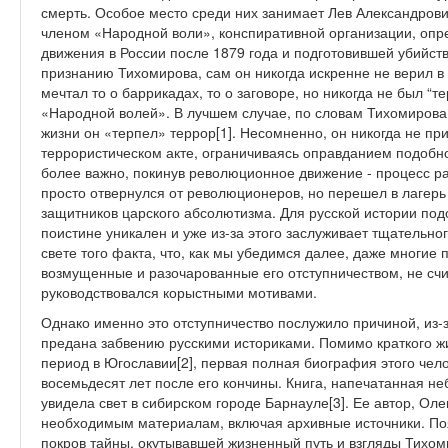
смерть. Особое место среди них занимает Лев Александров
членом «Народной воли», конспиративной организации, опр
движения в России после 1879 года и подготовившей убийств
признанию Тихомирова, сам он никогда искренне не верил в
мечтал то о баррикадах, то о заговоре, но никогда не был “т
«Народной волей». В лучшем случае, по словам Тихомирова
жизни он «терпел» террор[1]. Несомненно, он никогда не пр
террористическом акте, ограничиваясь оправданием подобно
более важно, покинув революционное движение - процесс раз
просто отвернулся от революционеров, но перешел в лагерь
защитников царского абсолютизма. Для русской истории под
поистине уникален и уже из-за этого заслуживает тщательно
свете того факта, что, как мы убедимся далее, даже многие
возмущенные и разочарованные его отступничеством, не счит
руководствовался корыстными мотивами.
Однако именно это отступничество послужило причиной, из-
предана забвению русскими историками. Помимо краткого 
период в Югославии[2], первая полная биография этого чело
восемьдесят лет после его кончины. Книга, напечатанная не
увидела свет в сибирском городе Барнауле[3]. Ее автор, Оле
необходимым материалам, включая архивные источники. По
покров тайны, окутывавшей жизненный путь и взгляды Тихо