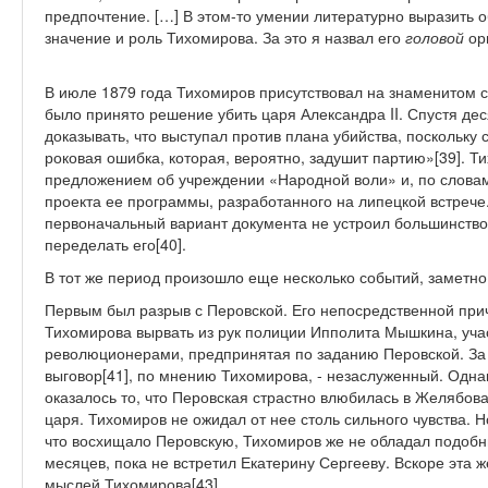
предпочтение. […] В этом-то умении литературно выразить 
значение и роль Тихомирова. За это я назвал его
головой
орг
В июле 1879 года Тихомиров присутствовал на знаменитом 
было принято решение убить царя Александра II. Спустя деся
доказывать, что выступал против плана убийства, поскольку 
роковая ошибка, которая, вероятно, задушит партию»[39]. Ти
предложением об учреждении «Народной воли» и, по словам 
проекта ее программы, разработанного на липецкой встрече.
первоначальный вариант документа не устроил большинство
переделать его[40].
В тот же период произошло еще несколько событий, заметно
Первым был разрыв с Перовской. Его непосредственной при
Тихомирова вырвать из рук полиции Ипполита Мышкина, уча
революционерами, предпринятая по заданию Перовской. За 
выговор[41], по мнению Тихомирова, - незаслуженный. Одн
оказалось то, что Перовская страстно
влюбилась в Желябова,
царя. Тихомиров не ожидал от нее столь сильного чувства. 
что восхищало Перовскую, Тихомиров же не обладал подобн
месяцев, пока не встретил Екатерину Сергееву. Вскоре эта
мыслей Тихомирова[43].