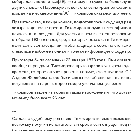
собиралась пожениться[29]. Но этому не суждено было случ
других знавших Перовскую людей, она была крайней фемини
взирая на них сверху вниз[30]. Тихомиров оказался для нее
Правительство, в конце концов, подготовилось к суду над ра
четыре года после ареста, Тихомиров получил текст офици
начался в тот же день. Для участия в нем из сотен революц
отобрали 193 человека, среди которых оказался и Тихомиров
являться в зал заседаний, чтобы защищать себя, но его кам
стекалась наиболее полная и точная информация о ходе про
Приговоры были оглашены 23 января 1878 года. Они оказал
вообще оправдали. Тихомирова приговорили к четырем года
времени, которое он уже провел в тюрьме, его отпустили. 
Андрея Желябова также были сняты все обвинения, и это по
покушения на царя, которое вскоре увенчалось успехом.
Тихомиров вышел из тюрьмы таким изможденным, что друзья 
моменту было всего 26 лет.
***
Согласно судебному решению, Тихомиров не имел возможнос
поскольку получил испытательный срок и был отпущен под п
было вернуться в университет, но, когда он подал заявку на 