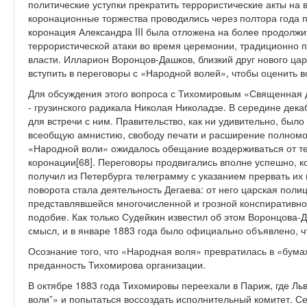
политические уступки прекратить террористические акты на
коронационные торжества проводились через полтора года п
коронация Александра III была отложена на более продолжи
террористической атаки во время церемонии, традиционно 
власти. Илларион Воронцов-Дашков, близкий друг нового ца
вступить в переговоры с «Народной волей», чтобы оценить 
Для обсуждения этого вопроса с Тихомировым «Священная д
- грузинского радикала Николая Николадзе. В середине дек
для встречи с ним. Правительство, как ни удивительно, был
всеобщую амнистию, свободу печати и расширение полномо
«Народной воли» ожидалось обещание воздерживаться от те
коронации[68]. Переговоры продвигались вполне успешно, к
получил из Петербурга телеграмму с указанием прервать их 
поворота стала деятельность Дегаева: от него царская полиц
представлявшейся многочисленной и грозной конспиративно
подобие. Как только Судейкин известил об этом Воронцова-
смысл, и в январе 1883 года было официально объявлено, ч
Осознание того, что «Народная воля» превратилась в «бума
преданность Тихомирова организации.
В октябре 1883 года Тихомировы переехали в Париж, где Ль
воли”» и попытаться воссоздать исполнительный комитет. Се