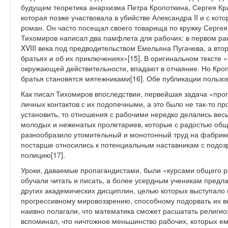
будущем теоретика анархизма Петра Кропоткина, Сергея Кр
которая позже участвовала в убийстве Александра II и с кот
роман. Он часто посещал своего товарища по кружку Сергея 
Тихомиров написал два памфлета для рабочих: в первом ра
XVIII века под предводительством Емельяна Пугачева, а вто
братьях и об их приключениях»[15]. В оригинальном тексте 
окружающей действительности, впадают в отчаяние. Но Кроп
братья становятся мятежниками[16]. Обе публикации пользо
Как писал Тихомиров впоследствии, первейшая задача «про
личных контактов с их подопечными, а это было не так-то пр
установить, то отношения с рабочими нередко делались весь
молодых и неженатых пролетариев, которые с радостью обща
разнообразило утомительный и монотонный труд на фабри
постарше относились к потенциальным наставникам с подозр
полицию[17].
Уроки, даваемые пропагандистами, были «курсами общего р
обучали читать и писать, а более усердным ученикам предл
других академических дисциплин, целью которых выступало
прогрессивному мировоззрению, способному подорвать их ве
наивно полагали, что математика сможет расшатать религи
вспоминал, что ничтожное меньшинство рабочих, которых ем