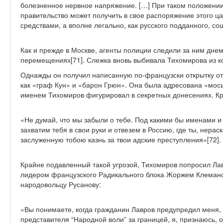
болезненное нервное напряжение. […] При таком положении 
правительство может получить в свое распоряжение этого 
средствами, а вполне легально, как русского подданного, со
Как и прежде в Москве, агенты полиции следили за ним днем
перемещениях[71]. Слежка вновь выбивала Тихомирова из к
Однажды он получил написанную по-французски открытку от
как «граф Кун» и «барон Грюн». Она была адресована «мос
именем Тихомиров фигурировал в секретных донесениях. Кра
«Не думай, что мы забыли о тебе. Под какими бы именами и
захватим тебя в свои руки и отвезем в Россию, где ты, нера
заслуженную тобою казнь за твои адские преступления»[72].
Крайне подавленный такой угрозой, Тихомиров попросил Лав
лидером французского Радикального блока Жоржем Клемансо
народовольцу Русанову:
«Вы понимаете, когда гражданин Лавров предупредил меня, 
представителя “Народной воли” за границей, я, признаюсь, 