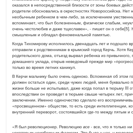
оказался в непосредственной близости от зоны боевых дейст
родители обосновались в окрестностях Новороссийска. Нет н
необычным ребенком в чем-либо, за исключением умственн
вспоминает, что был болезненным, физически слабым, неук
очень честолюбив и даже тщеславен», - пишет он о себе[5].
смышленым и обладал феноменальной памятью.
Когда Тихомирову исполнилось двенадцать лет и подошло вр
отправили к родственникам в крымский город Керчь. Хотя Ке
родительского дома, отъезд вырвал ребенка из привычного,
домашнего уклада, открыв неведомый прежде мир «прогрес
только во время летних каникул.
В Керчи мальчику было очень одиноко. Вспоминая об этом го
должен остаться один, среди чужих людей, меня буквально по
жизни больше не испытывал, даже когда попал в тюрьму III о
впоследствии он проведет в тюрьме свыше четырех лет, пр
заключении. Именно одиночество сделало его восприимчив
«просвещенном» обществе, то есть среди интеллигенции, ко
внутренний переворот, состоявшийся где-то между пятым и
«Я был революционер. Революцию
все
- все, что я только ни
некоторым неизбежным фазисом. Это была у нас, у молоде