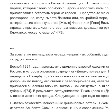
знаменитых террористов Великой революции. Я слышал, что
партии, которая своею борьбою с царским абсолютизмом пр
приготовлялся встретить героя из героев… Представьте же 
разочарование, когда вместо Дантона или, по крайней мере, 
вождей наших оппортунистов, [Жюля] Ферри или [Рене] Вальд
страха, с прыгающими по сторонам глазами, дрожащими рук
Клемансо, мосье Клемансо”»[73].
***
За всем этим последовала череда неприятных событий, сде
затруднительной.
Весной 1884 года парижскому отделению царской охранки ста
России, в котором опознали сотрудника «Дела», привез для
передали в Петербург, и на ее основании в июне того же го
допрошен по поводу его связей с революционерами, нелега
признался в наличии таких контактов и, как следствие, был 
губернию[74]. В результате сотрудничество Тихомирова с «Д
главного источника дохода. Следующие четыре года он пров
Пытаясь возместить понесенные финансовые потери, Тихом
издателя Альберта Савина написать книгу о современной Росс