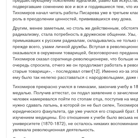
предшествующему поколению идеализм, равно как искусство 
подвергавшие сомнению все и вся и гордившиеся тем, что и
Тихомиров начал читать работы Писарева уже в третьем клас
роль в преодолении ценностей, прививавшихся ему дома.
Другим, менее заметным, но столь же действенным, обстоят
радикализму, стала потребность в дружеском общении. Узы
примыкавших к русским радикалам, складывались не только 
прежде всего, узами личной дружбы. Вступая в революцион
оказывался в окружении товарищей, безоговорочно преданных
Тихомиров сказал соратнице-революционерке, что больше не
очередь спросила, отчего же он продолжает работать в рево
старые товарищи», - последовал ответ[12]. Именно из-за эт
ему было так нелегко расставаться с народовольцами, даже 
Тихомиров прекрасно учился в гимназии, закончив учебу в 18
медалью. Получив аттестат, он подал заявление о зачислен
человек намеревался пойти по стопам отца, поступив на меди
нужно сдавать латынь, в которой он не был силен, Тихомиро
юридического факультета, где уже учился его старший брат. 
изучением медицины. Его отношение к учебе было весьма не
университете (1870-1872), не осталось никаких воспоминаний
увлекала революционная деятельность.