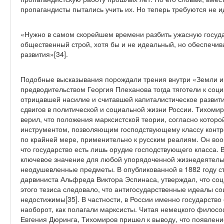
пропагандисты пытались учить их. Но теперь требуются не 
«Нужно в самом скорейшем времени разбить ужасную госуда
общественный строй, хотя бы и не идеальный, но обеспеч
развития»[34].
Подобные высказывания порождали трения внутри «Земли и в
предводительством Георгия Плеханова тогда тяготели к соц
отрицавшей насилие и считавшей капиталистическое разви
сдвигов в политической и социальной жизни России. Тихомиро
верил, что положения марксистской теории, согласно которо
инструментом, позволяющим господствующему классу контр
по крайней мере, применительно к русским реалиям. Он воо
что государство есть лишь орудие господствующего класса.
ключевое значение для любой упорядоченной жизнедеятельн
неодушевленные предметы. В опубликованной в 1882 году с
дарвиниста Альфреда Виктора Эспинаса, утверждал, что соц
этого тезиса следовало, что антигосударственные идеалы со
недостижимы[35]. В частности, в России именно государство
наоборот, как полагали марксисты. Читая немецкого филосо
Евгения Дюринга, Тихомиров пришел к выводу, что появление