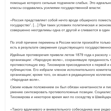
помощью которого сильные подчинили слабых. Это идеально
классы создавались усилиями государственной власти:
«Россия представляет собой нечто вроде обширного помест
государство”. […] При таких условиях политическая и эконо
совершенно неотделимы одна от другой и сливаются в один
По этой причине перемены в России могли произойти только
есть в результате свержения существующего государственног
Идейные противоречия привели летом 1879 года к расколу 
организации: «Народную волю», сохранявшую преданность 
противостоящую ему. Тихомиров присоединился к первой и 
публицистом. Его избрали членом исполнительного комитет
организации; кроме того, он вошел в редакционную коллеги
«Народная воля».
Своим новым положением он был обязан начитанности и писа
умению синтезировать противоположные позиции. Социалист
Тихомирова и некоторое время жил по соседству в Швейцари
«Такого вдумчивого и внимательного собеседника мне редко 