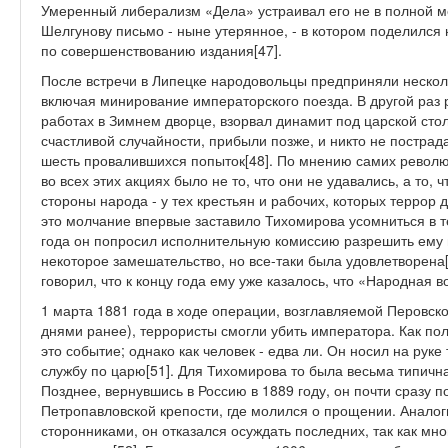
Умеренный либерализм «Дела» устраивал его не в полной м
Шелгунову письмо - ныне утерянное, - в котором поделил
по совершенствованию издания[47].
После встречи в Липецке народовольцы предприняли нескол
включая минирование императорского поезда. В другой раз
работах в Зимнем дворце, взорвал динамит под царской стол
счастливой случайности, прибыли позже, и никто не постра
шесть провалившихся попыток[48]. По мнению самих рево
во всех этих акциях было не то, что они не удавались, а то, 
стороны народа - у тех крестьян и рабочих, которых террор
это молчание впервые заставило Тихомирова усомниться в те
года он попросил исполнительную комиссию разрешить ему 
некоторое замешательство, но все-таки была удовлетворена
говорил, что к концу года ему уже казалось, что «Народная в
1 марта 1881 года в ходе операции, возглавляемой Перовск
днями ранее), террористы смогли убить императора. Как пол
это событие; однако как человек - едва ли. Он носил на рук
службу по царю[51]. Для Тихомирова то была весьма типичн
Позднее, вернувшись в Россию в 1889 году, он почти сразу п
Петропавловской крепости, где молился о прощении. Анало
сторонниками, он отказался осуждать последних, так как мно