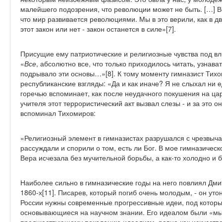
малейшего подозрения, что революции может не быть. […] Вс
что мир развивается революциями. Мы в это верили, как в д
этот закон или нет - закон останется в силе»[7].
Присущие ему патриотические и религиозные чувства под в
«
Все
, абсолютно все, что только приходилось читать, узнава
подрывало эти основы…»[8]. К тому моменту гимназист Тих
республиканские взгляды: «Да и как иначе? Я не слыхал ни е
горечью вспоминает, как после неудачного покушения на цар
учителя этот террористический акт вызвал слезы - и за это о
вспоминал Тихомиров:
«Религиозный элемент в гимназистах разрушался с чрезвычай
рассуждали и спорили о том, есть ли Бог. В мое гимназичес
Вера исчезала без мучительной борьбы, а как-то холодно и б
Наиболее сильно в гимназические годы на него повлиял Дм
1860-х[11]. Писарев, который погиб очень молодым, - он утону
России нужны современные прогрессивные идеи, под которы
основывающиеся на научном знании. Его идеалом были «м