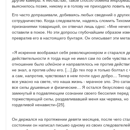
другие камеры. К несчастью, такой способ обмена информаци
выяснилось позже, никому и в голову не приходило ловить м
Его часто допрашивали, добиваясь любых сведений о других
сотрудничество. Когда следователи, надеясь сломить Тихом
признаниями товарищей, он отвечал лишь одно: «Мне нечего 
оставили в покое. Но эти допросы глубочайшим образом из
превратив его в настоящего бунтаря. Он описывает эти мет
«Я искренне воображал себя революционером и старался де
действительности я тогда еще не имел сам по себе чувства
отношение было
идейное
и направлялось не против действи
не знал, а против
идеи
его. […] До тех пор я только болтал с
а сам, напротив, чувствовал в нем почти одно добро… Тепе
все ужасно на свете, что наша жизнь - мрачное зло. Это сат
все силы душевные и физические… Я остался безусловно од
замкнутый в подавляющем сознании своего бессилия перед “
торжествующей силы, раздавливавшей меня как червяка, но 
горделивой ненависти»[25].
Он держался на протяжении девяти месяцев, после чего стал
состоянии он написал письмо одному из своих следователей