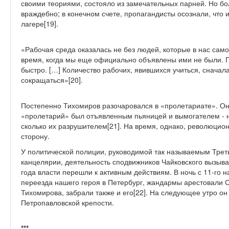
своими теориями, состояло из замечательных парней. Но б
враждебно; в конечном счете, пропагандисты осознали, что 
лагере[19].
«Рабочая среда оказалась не без людей, которые в нас само
время, когда мы еще официально объявлены ими не были. 
быстро. […] Количество рабочих, явившихся учиться, сначал
сокращаться»[20].
Постепенно Тихомиров разочаровался в «пролетариате». Он
«пролетарий» был отъявленным пьяницей и вымогателем - н
сколько их разрушителем[21]. На время, однако, революцио
сторону.
У политической полиции, руководимой так называемым Тре
канцелярии, деятельность сподвижников Чайковского вызыва
года власти перешли к активным действиям. В ночь с 11-го н
переезда нашего героя в Петербург, жандармы арестовали С
Тихомирова, забрали также и его[22]. На следующее утро о
Петропавловской крепости.
***