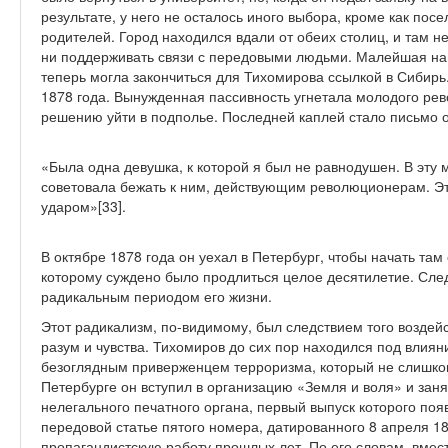
результате, у него не осталось иного выбора, кроме как пос
родителей. Город находился вдали от обеих столиц, и там 
ни поддерживать связи с передовыми людьми. Малейшая на
теперь могла закончиться для Тихомирова ссылкой в Сибирь
1878 года. Вынужденная пассивность угнетала молодого ре
решению уйти в подполье. Последней каплей стало письмо о
«Была одна девушка, к которой я был не равнодушен. В эту 
советовала бежать к ним, действующим революционерам. Э
ударом»[33].
В октябре 1878 года он уехал в Петербург, чтобы начать та
которому суждено было продлиться целое десятилетие. Сле
радикальным периодом его жизни.
Этот радикализм, по-видимому, был следствием того воздейс
разум и чувства. Тихомиров до сих пор находился под влия
безоглядным приверженцем терроризма, который не слишком 
Петербурге он вступил в организацию «Земля и воля» и зан
нелегального печатного органа, первый выпуск которого появ
передовой статье пятого номера, датированного 8 апреля 18
пропагандистскую работу прошлых лет. По его словам, вмест