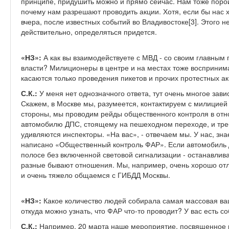
принципе, придушить можно и прямо сейчас. Нам тоже поро
почему нам разрешают проводить акции. Хотя, если бы нас х
вчера, после известных событий во Владивостоке[3]. Этого н
действительно, определяться придется.
«НЗ»:
А как вы взаимодействуете с МВД - со своим главным 
власти? Милиционеры в центре и на местах тоже восприним
касаются только проведения пикетов и прочих протестных а
С.К.:
У меня нет однозначного ответа, тут очень многое зави
Скажем, в Москве мы, разумеется, контактируем с милицией 
стороны, мы проводим рейды общественного контроля в отн
автомобилю ДПС, стоящему на пешеходном переходе, и треб
удивляются инспекторы. «На вас», - отвечаем мы. У нас, знае
написано «Общественный контроль ФАР». Если автомобиль Д
полосе без включенной световой сигнализации - останавлив
разные бывают отношения. Мы, например, очень хорошо отл
и очень тяжело общаемся с ГИБДД Москвы.
«НЗ»:
Какое количество людей собирала самая массовая ваш
откуда можно узнать, что ФАР что-то проводит? У вас есть с
С.К.:
Например, 20 марта наше мероприятие, посвященное 