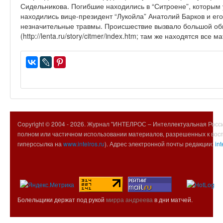
Сидельникова. Погибшие находились в “Ситроене”, которым
находились вице-президент “Лукойла” Анатолий Барков и его
незначительные травмы. Происшествие вызвало большой о
(http://lenta.ru/story/citmer/index.htm; там же находятся все
Copyright © 2004 -
2026. Журнал "ИНТЕЛРОС – Интеллектуальная Росси
полном или частичном использовании материалов, разрешенных к вос
гиперссылка на
www.intelros.ru
). Адрес электронной почты редакции:
int
Болельщики держат под рукой
мирра андреева
в дни матчей.