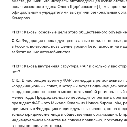
вместе, решили, что интересы автовладельцев нужно отстаи
после известного «дела Олега Щербинского»[1], мы провели 
официальными учредителями выступили региональные орган
Кемерово.
«НЗ»:
Каковы основные цели этого общественного объедин
С.К.:
Федерация преследует две главные цели: во-первых, 
в России, во-вторых, повышение уровня безопасности на на
заботят наших автомобилистов.
«НЗ»:
Какова внутренняя структура ФАР и сколько у вас сто
нет?
С.К.:
В настоящее время у ФАР семнадцать региональных пр
координационный совет, в который входят одиннадцать рег
координационного совета может стать любой региональный 
менее года. Председательство переходит от региона к реги
президент ФАР - это Михаил Коваль из Новосибирска. Мы, р
принимать в Федерацию индивидуальных членов; но на феде
только юридические лица и общественные организации. В пр
индивидуальном членстве не совсем правильно, поскольку чл
взносы не предусмотрены.