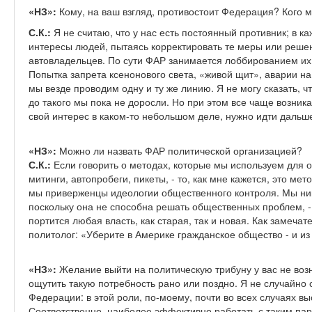
«НЗ»:
Кому, на ваш взгляд, противостоит Федерация? Кого 
С.К.:
Я не считаю, что у нас есть постоянный противник; в 
интересы людей, пытаясь корректировать те меры или реш
автовладельцев. По сути ФАР занимается лоббированием их
Попытка запрета ксенонового света, «живой щит», аварии н
мы везде проводим одну и ту же линию. Я не могу сказать, 
до такого мы пока не доросли. Но при этом все чаще возник
свой интерес в каком-то небольшом деле, нужно идти дальше 
«НЗ»:
Можно ли назвать ФАР политической организацией?
С.К.:
Если говорить о методах, которые мы используем для о
митинги, автопробеги, пикеты, - то, как мне кажется, это ме
мы приверженцы идеологии общественного контроля. Мы нико
поскольку она не способна решать общественных проблем, -
портится любая власть, как старая, так и новая. Как замеча
политолог: «Уберите в Америке гражданское общество - и из
«НЗ»:
Желание выйти на политическую трибуну у вас не воз
ощутить такую потребность рано или поздно. Я не случайно
Федерации: в этой роли, по-моему, почти во всех случаях вы
Соответственно, наиболее эффективно работать с таким па