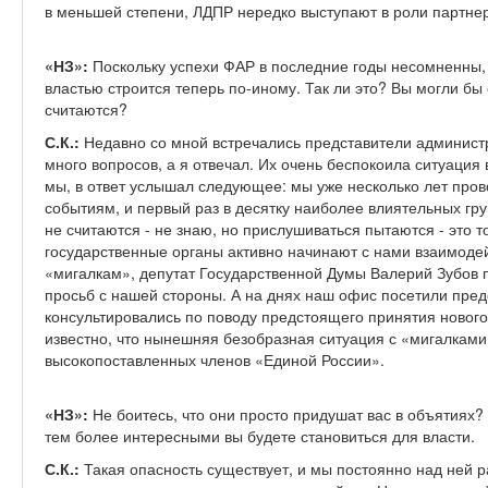
в меньшей степени, ЛДПР нередко выступают в роли партне
«НЗ»:
Поскольку успехи ФАР в последние годы несомненны, 
властью строится теперь по-иному. Так ли это? Вы могли бы 
считаются?
С.К.:
Недавно со мной встречались представители админист
много вопросов, а я отвечал. Их очень беспокоила ситуация в
мы, в ответ услышал следующее: мы уже несколько лет про
событиям, и первый раз в десятку наиболее влиятельных гр
не считаются - не знаю, но прислушиваться пытаются - это 
государственные органы активно начинают с нами взаимодей
«мигалкам», депутат Государственной Думы Валерий Зубов п
просьб с нашей стороны. А на днях наш офис посетили пре
консультировались по поводу предстоящего принятия нового
известно, что нынешняя безобразная ситуация с «мигалкам
высокопоставленных членов «Единой России».
«НЗ»:
Не боитесь, что они просто придушат вас в объятиях?
тем более интересными вы будете становиться для власти.
С.К.:
Такая опасность существует, и мы постоянно над ней 