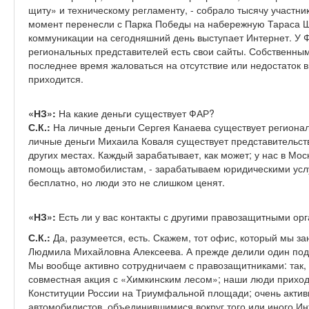
щиту» и техническому регламенту, - собрало тысячу участнико
момент перенесли с Парка Победы на набережную Тараса 
коммуникации на сегодняшний день выступает Интернет. У 
региональных представителей есть свои сайты. Собственны
последнее время жаловаться на отсутствие или недостаток 
приходится.
«НЗ»:
На какие деньги существует ФАР?
С.К.:
На личные деньги Сергея Канаева существует регионал
личные деньги Михаила Коваля существует представительств
других местах. Каждый зарабатывает, как может; у нас в Мо
помощь автомобилистам, - зарабатываем юридическими услу
бесплатно, но люди это не слишком ценят.
«НЗ»:
Есть ли у вас контакты с другими правозащитными ор
С.К.:
Да, разумеется, есть. Скажем, тот офис, который мы з
Людмила Михайловна Алексеева. А прежде делили один подв
Мы вообще активно сотрудничаем с правозащитниками: так, 
совместная акция с «Химкинским лесом»; наши люди приходи
Конституции России на Триумфальной площади; очень актив
автомобилистов, объединившимися вокруг того или иного Ин