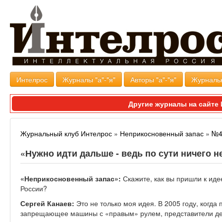
Интелрос
Журналы "а"-"я"
Авторы "а"-"я"
Журналь
Другие журналы на сайт
Журнальный клуб Интелрос
»
Неприкосновенный запас
»
№4
«Нужно идти дальше - ведь по сути ничего н
«Неприкосновенный запас»:
Скажите, как вы пришли к ид
России?
Сергей Канаев:
Это не только моя идея. В 2005 году, когда
запрещающее машины с «правым» рулем, представители дев