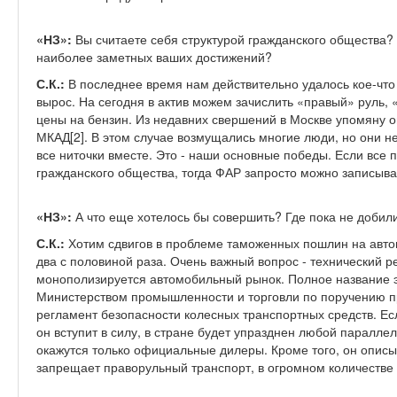
«НЗ»:
Вы считаете себя структурой гражданского общества?
наиболее заметных ваших достижений?
С.К.:
В последнее время нам действительно удалось кое-что
вырос. На сегодня в актив можем зачислить «правый» руль,
цены на бензин. Из недавних свершений в Москве упомяну 
МКАД[2]. В этом случае возмущались многие люди, но они не 
все ниточки вместе. Это - наши основные победы. Если все
гражданского общества, тогда ФАР запросто можно записыват
«НЗ»:
А что еще хотелось бы совершить? Где пока не добил
С.К.:
Хотим сдвигов в проблеме таможенных пошлин на авто
два с половиной раза. Очень важный вопрос - технический 
монополизируется автомобильный рынок. Полное название эт
Министерством промышленности и торговли по поручению пр
регламент безопасности колесных транспортных средств. Есл
он вступит в силу, в стране будет упразднен любой паралл
окажутся только официальные дилеры. Кроме того, он описы
запрещает праворульный транспорт, в огромном количестве