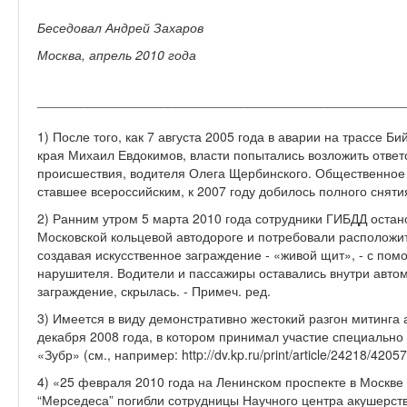
Беседовал Андрей Захаров
Москва, апрель 2010 года
__________________________________________________
1) После того, как 7 августа 2005 года в аварии на трассе Б
края Михаил Евдокимов, власти попытались возложить ответс
происшествия, водителя Олега Щербинского. Общественное 
ставшее всероссийским, к 2007 году добилось полного снятия
2) Ранним утром 5 марта 2010 года сотрудники ГИБДД остан
Московской кольцевой автодороге и потребовали расположит
создавая искусственное заграждение - «живой щит», - с по
нарушителя. Водители и пассажиры оставались внутри авто
заграждение, скрылась. - Примеч. ред.
3) Имеется в виду демонстративно жестокий разгон митинга
декабря 2008 года, в котором принимал участие специальн
«Зубр» (см., например: http://dv.kp.ru/print/article/24218/4205
4) «25 февраля 2010 года на Ленинском проспекте в Москве
“Мерседеса” погибли сотрудницы Научного центра акушерст