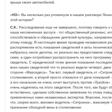
крыши своих автомобилей.
«НЗ»:
Вы несколько раз упомянули в нашем разговоре Ленинс
этой истории?
С.К.
: Расследование еще не завершено, поэтому говорить о к
наша несомненная заслуга - тот общественный резонанс, к
способствовали и обращению деятелей культуры, направле
этому поводу. В настоящее время проводим независимое р
распоряжении есть показания свидетелей и акты техническо
набралось около десятка, но реально мы предоставили след
сами, а один потребовал распространить на него программу
свидетель. С юридической точки зрения показания последнег
всех наших свидетелей что-то реально видели четверо: двое
стороне «Мерседеса». Так вот, первый свидетель от «Ситрое
столкновения, а второй просто отказался от дачи показаний -
а его начальник не очень хочет выступать против «Лукойла»
очень надеялись на этого свидетеля. После того, как будут
естественно, сделаем собственное заявление по этому пово
привлеченных нами независимых экспертов. Впрочем, после 
что, скорее всего, виновен водитель «Ситроена», максимум т
признание обоюдной вины в столкновении.