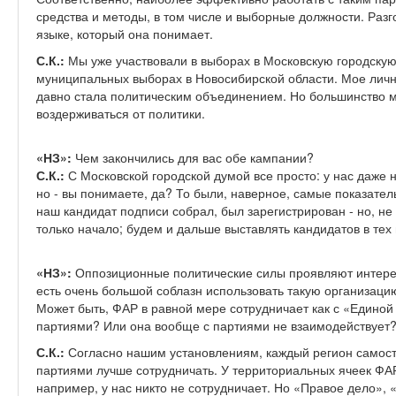
средства и методы, в том числе и выборные должности. Разг
языке, который она понимает.
С.К.:
Мы уже участвовали в выборах в Московскую городскую 
муниципальных выборах в Новосибирской области. Мое личн
давно стала политическим объединением. Но большинство м
воздерживаться от политики.
«НЗ»:
Чем закончились для вас обе кампании?
С.К.:
С Московской городской думой все просто: у нас даже 
но - вы понимаете, да? То были, наверное, самые показате
наш кандидат подписи собрал, был зарегистрирован - но, не 
только начало; будем и дальше выставлять кандидатов в тех 
«НЗ»:
Оппозиционные политические силы проявляют интерес
есть очень большой соблазн использовать такую организацию
Может быть, ФАР в равной мере сотрудничает как с «Единой 
партиями? Или она вообще с партиями не взаимодействует
С.К.:
Согласно нашим установлениям, каждый регион самост
партиями лучше сотрудничать. У территориальных ячеек ФАР
например, у нас никто не сотрудничает. Но «Правое дело»,