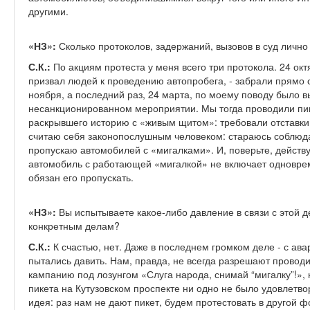
другими.
«НЗ»:
Сколько протоколов, задержаний, вызовов в суд лично
С.К.:
По акциям протеста у меня всего три протокола. 24 окт
призвал людей к проведению автопробега, - забрали прямо 
ноября, а последний раз, 24 марта, по моему поводу было 
несанкционированном мероприятии. Мы тогда проводили пик
раскрывшего историю с «живым щитом»: требовали отставки
считаю себя законопослушным человеком: стараюсь соблюда
пропускаю автомобилей с «мигалками». И, поверьте, действу
автомобиль с работающей «мигалкой» не включает одноврем
обязан его пропускать.
«НЗ»:
Вы испытываете какое-либо давление в связи с этой д
конкретным делам?
С.К.:
К счастью, нет. Даже в последнем громком деле - с ава
пытались давить. Нам, правда, не всегда разрешают провод
кампанию под лозунгом «Слуга народа, снимай “мигалку”!»,
пикета на Кутузовском проспекте ни одно не было удовлетво
идея: раз нам не дают пикет, будем протестовать в другой 