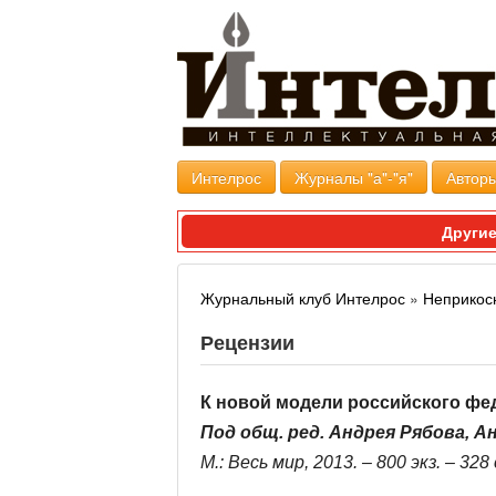
Интелрос
Журналы "а"-"я"
Авторы
Другие
Журнальный клуб Интелрос
»
Неприкос
Рецензии
К новой модели российского фе
Под общ. ред. Андрея Рябова, 
М.: Весь мир, 2013. – 800 экз. – 328 