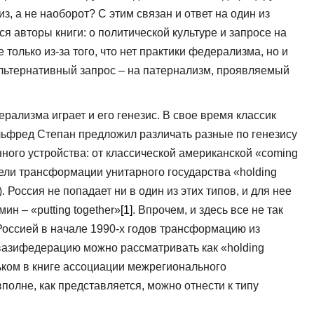
из, а не наоборот? С этим связан и ответ на один из
я авторы книги: о политической культуре и запросе на
только из-за того, что нет практики федерализма, но и
 альтернативный запрос – на патернализм, проявляемый
ализма играет и его генезис. В свое время классик
ьфред Степан предложил различать разные по генезису
ного устройства: от классической американской «coming
ели трансформации унитарного государства «holding
. Россия не попадает ни в один из этих типов, и для нее
н – «putting together»
[1]
. Впрочем, и здесь все не так
Россией в начале 1990-х годов трансформацию из
квазифедерацию можно рассматривать как «holding
льком в книге ассоциации межрегионального
полне, как представляется, можно отнести к типу