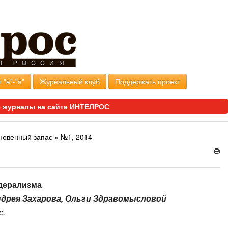
 "а"-"я"
Журнальный клуб
Поддержать проект
 журналы на сайте ИНТЕЛРОС
новенный запас
»
№1, 2014
дерализма
Андрея Захарова, Ольги Здравомысловой
с.