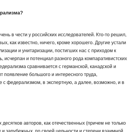
ерализма?
ень в чести у российских исследователей. Кто-то решил,
вых, как известно, ничего, кроме хорошего. Другие устали
изации и унитаризации, постигших нас с приходом к
ь, исчерпан и потенциал разного рода компаративистских
едерализма сравнивается с германской, канадской и
т появление большого и интересного труда,
с федерализмом, в экспертную, а далее, возможно, и в
х десятков авторов, как отечественных (причем не только
ак и зарубежных, по своей цельности и степени взаимной