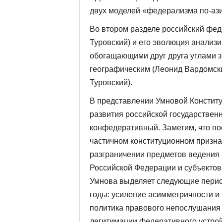
двух моделей «федерализма по-ази
Во втором разделе российский фед
Туровский) и его эволюция анали
обогащающими друг друга углами з
географическим (Леонид Вардомски
Туровский).
В представлении Умновой Конститу
развития российской государствен
конфедеративный. Заметим, что пос
частичном конституционном признан
разграничении предметов ведения 
Российской Федерации и субъектов
Умнова выделяет следующие перио
годы: усиление асимметричности и
политика правового непослушания 
легитимации федеративного устройс