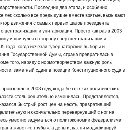
дарственности. Последние два этапа, и особенно
е лет, сколько все предыдущие вместе взятые, вызывают
ктор движения с самых первых шагов президента
то централизация и унитаризация. Просто как раз в 2003
дину и двинулся в сторону сверхцентрализации и
05 года, когда исчезли губернаторские выборы и
ния Государственной Думы, страна превратилась в
оме того, наряду с нормотворчеством важную роль
ности, заметный сдвиг в позиции Конституционного суда в
 произошло в 2003 году, когда без всяких политических
ласти столь решительно изменилась. Представляется,
казался быстрый рост цен на нефть, превративший
делительную и окончательно перевернувший с ног на
десь уместно задуматься о политэкономии федерализма:
страна живет «с трубы», а деньги, как ни модифицируй