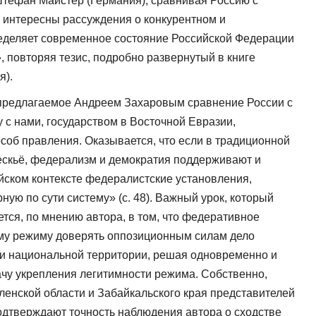
 Штефан Майстер (Германия), сравнивая Россию с
 интересны рассуждения о конкурентном и
еделяет современное состояние Российской Федерации
 повторяя тезис, подробно развернутый в книге
я).
предлагаемое Андреем Захаровым сравнение России с
 с нами, государством в Восточной Евразии,
об правления. Оказывается, что если в традиционной
ескьё, федерализм и демократия поддерживают и
ийском контексте федералистские установления,
ную по сути систему» (с. 48). Важный урок, который
тся, по мнению автора, в том, что федеративное
ому режиму доверять оппозиционным силам дело
и национальной территории, решая одновременно и
ачу укрепления легитимности режима. Собственно,
енской области и Забайкальского края представителей
дтверждают точность наблюдения автора о сходстве