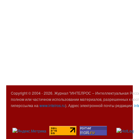
Copyright © 2004 -
2026. Журнал "ИНТЕЛРОС – Интеллектуальная Росси
полном или частичном использовании материалов, разрешенных к вос
гиперссылка на
www.intelros.ru
). Адрес электронной почты редакции:
int