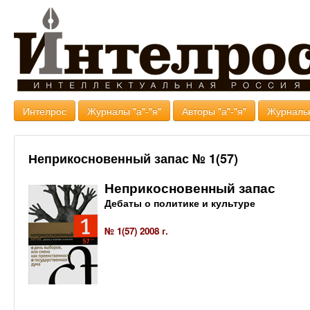
Интелрос
Журналы "а"-"я"
Авторы "а"-"я"
Журналь
Неприкосновенный запас № 1(57)
Неприкосновенный запас
Дебаты о политике и культуре
№ 1(57) 2008 г.