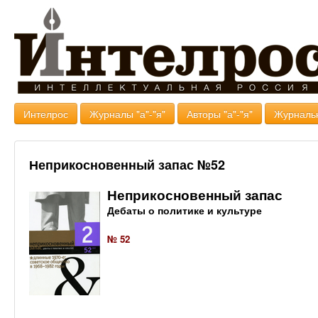
Интелрос
Журналы "а"-"я"
Авторы "а"-"я"
Журналь
Неприкосновенный запас №52
Неприкосновенный запас
Дебаты о политике и культуре
№ 52