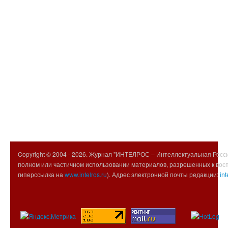
Copyright © 2004 -
2026. Журнал "ИНТЕЛРОС – Интеллектуальная Росси
полном или частичном использовании материалов, разрешенных к вос
гиперссылка на
www.intelros.ru
). Адрес электронной почты редакции:
int