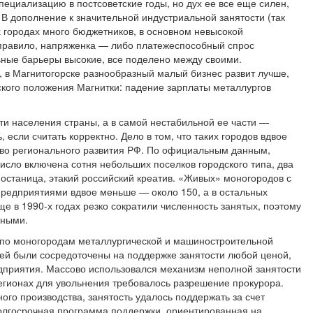
ециализацию в постсоветские годы, но дух ее все еще силен,
. В дополнение к значительной индустриальной занятости (так
х городах много бюджетников, в основном невысокой
 правило, напряженка — либо платежеспособный спрос
ьные барьеры высокие, все поделено между своими.
, в Магнитогорске разнообразный малый бизнес развит лучше,
ского положения Магнитки: падение зарплаты металлургов
ти населения страны, а в самой нестабильной ее части —
если считать корректно. Дело в том, что таких городов вдвое
во регионального развития РФ. По официальным данным,
исло включена сотня небольших поселков городского типа, два
станица, этакий российский креатив. «Живых» моногородов с
редприятиями вдвое меньше — около 150, а в остальных
 в 1990-х годах резко сократили численность занятых, поэтому
ьными.
л по моногородам металлургической и машиностроительной
ей были сосредоточены на поддержке занятости любой ценой,
дприятия. Массово использовался механизм неполной занятости
регионах для увольнения требовалось разрешение прокурора.
го производства, занятость удалось поддержать за счет
олгосрочная программа поддержки, ориентированная на