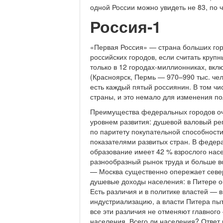
одной России можно увидеть не 83, по ч
Россия-1
«Первая Россия» — страна больших гор
российских городов, если считать круп
только в 12 городах-миллионниках, вкл
(Красноярск, Пермь — 970–990 тыс. че
есть каждый пятый россиянин. В том ч
страны, и это немало для изменения по
Преимущества федеральных городов оч
уровнем развития: душевой валовый ре
по паритету покупательной способности
показателями развитых стран. В феде
образование имеет 42 % взрослого нас
разнообразный рынок труда и больше вс
— Москва существенно опережает север
душевые доходы населения: в Питере он
Есть различия и в политике властей — 
индустриализацию, а власти Питера пы
все эти различия не отменяют главног
населения. Всего ли населения? Ответ