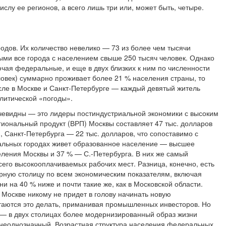
ислу ее регионов, а всего лишь три или, может быть, четыре.
одов. Их количество невелико — 73 из более чем тысячи
ными все города с населением свыше 250 тысяч человек. Однако
ючая федеральные, и еще в двух близких к ним по численности
ловек) суммарно проживает более 21 % населения страны, то
исле в Москве и Санкт-Петербурге — каждый девятый житель
литической «погоды».
евидны — это лидеры постиндустриальной экономики с высоким
гиональный продукт (ВРП) Москвы составляет 47 тыс. долларов
, Санкт-Петербурга — 22 тыс. долларов, что сопоставимо с
ральных городах живет образованное население — высшее
еления Москвы и 37 % — С.-Петербурга. В них же самый
его высокооплачиваемых рабочих мест. Разница, конечно, есть
ную столицу по всем экономическим показателям, включая
и на 40 % ниже и почти такие же, как в Московской области.
в Москве никому не придет в голову начинать новую
таются это делать, приманивая промышленных инвесторов. Но
о — в двух столицах более модернизированный образ жизни
 неоднозначный. Возрастная структура населения федеральных