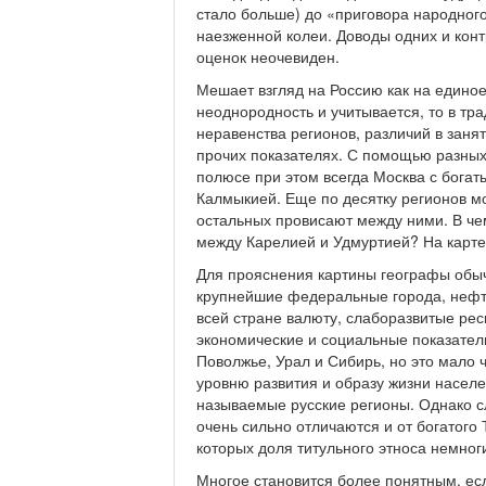
стало больше) до «приговора народног
наезженной колеи. Доводы одних и конт
оценок неочевиден.
Мешает взгляд на Россию как на единое
неоднородность и учитывается, то в т
неравенства регионов, различий в заня
прочих показателях. С помощью разных 
полюсе при этом всегда Москва с бога
Калмыкией. Еще по десятку регионов мо
остальных провисают между ними. В че
между Карелией и Удмуртией? На карте 
Для прояснения картины географы обыч
крупнейшие федеральные города, нефт
всей стране валюту, слаборазвитые респ
экономические и социальные показате
Поволжье, Урал и Сибирь, но это мало 
уровню развития и образу жизни насел
называемые русские регионы. Однако с
очень сильно отличаются и от богатого 
которых доля титульного этноса немног
Многое становится более понятным, есл