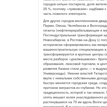
городов сильно постарела, доля жителе
25 %, поэтому «лужковские» надбавки 
часть пожилого электората.
Для других городов-миллионников двадц
Перми, Омска, Челябинска и Волгогра
гиганты (нефтеперерабатывающие и мета
Постиндустриальная трансформация иде
Новосибирске, в Ростове-на-Дону (с по
исторически сформировались как межре
машиностроительную специализацию в п
трансформируются в крупные центры се
места разборок «уралмашевских» братк
образования, люксовой торговли, в цен
развития Казани стали даты — и выдум
Универсиады). Умение властей Татарст
вкупе с немалыми собственными доход
быстро меняется городская среда, созд
притоком мигрантов из глубинки. Но эт
традиционность, которой и так немало.
опять мешает колея унаследованного ра
растянувшаяся на 70 км вдоль Волги 
предприятий. В рыночных условиях почт