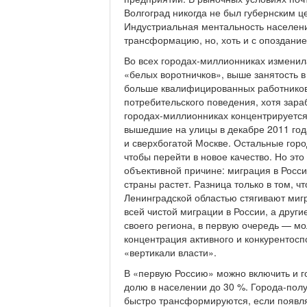
Волгоград никогда не был губернским ц
Индустриальная ментальность населени
трансформацию, но, хоть и с опоздани
Во всех городах-миллионниках изменил
«белых воротничков», выше занятость 
больше квалифицированных работников
потребительского поведения, хотя зараб
городах-миллионниках концентрируется
вышедшие на улицы в декабре 2011 год
и сверхбогатой Москве. Остальные горо
чтобы перейти в новое качество. Но это
объективной причине: миграция в Росс
страны растет. Разница только в том, ч
Ленинградской областью стягивают мигр
всей чистой миграции в России, а друг
своего региона, в первую очередь — м
концентрация активного и конкурентосп
«вертикали власти».
В «первую Россию» можно включить и г
долю в населении до 30 %. Города-пол
быстро трансформируются, если появля