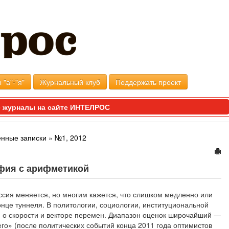
 "а"-"я"
Журнальный клуб
Поддержать проект
 журналы на сайте ИНТЕЛРОС
енные записки
»
№1, 2012
фия с арифметикой
ссия меняется, но многим кажется, что слишком медленно или
 конце туннеля. В политологии, социологии, институциональной
и о скорости и векторе перемен. Диапазон оценок широчайший —
го» (после политических событий конца 2011 года оптимистов