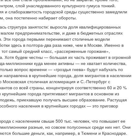
ентром, слой унаследованного культурного гумуса тонкий.
я и слаборазвитость городской среды существенно замедлили
ем, она постепенно набирает обороты.
ась структура занятости: выросла доля квалифицированных
в малом предпринимательстве, и даже в бюджетных отраслях
. Эти города первыми перенимают столичные модели
отки здесь в полтора-два раза ниже, чем в Москве. Именно в
 тот самый средний класс, «рассерженные горожане»,
а. Хотя будем честны — большая их часть проживает в огромной
да-миллионники куда менее активны — не хватает количества,
 только вопрос времени — «гроздья гнева» будут набухать по
ии направлена в крупнейшие города, доля мигрантов в населении
то Московская столичная агломерация и С.-Петербург с
антов со всей страны, концентрируя соответственно 60 и 20 %
ие крупнейшие города притягивают мигрантов в основном из
олодежь, приехавшую получать высшее образование. Растущая
особного населения в крупнейших городах — это приговор
орода с населением свыше 500 тыс. человек, что повышает ее
умиллионники разные, но совсем полусонных среди них нет. Они
ются большие деньги, как, например, в Тюмени и Краснодаре.