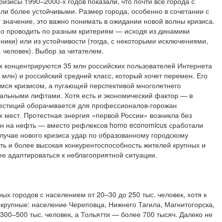
изисы 1990–2000-х годов показали, что почти все города с
ли более устойчивыми. Размер города, особенно в сочетании с
 значение, это важно понимать в ожидании новой волны кризиса.
о проводить по разным критериям — исходя из динамики
ики) или из устойчивости (тогда, с некоторыми исключениями,
 человек). Выбор за читателем.
х концентрируются 35 млн российских пользователей Интернета
 млн) и российский средний класс, который хочет перемен. Его
мся кризисом, а пугающей перспективой многолетнего
иальными лифтами. Хотя есть и экономический фактор — в
естиций оборачивается для профессионалов-горожан
 мест. Протестная энергия «первой России» возникла без
ен на нефть — вместо рефлексов homo economicus сработали
лучае нового кризиса удар по образованному городскому
ть и более высокая конкурентоспособность жителей крупных и
е адаптироваться к неблагоприятной ситуации.
 городов с населением от 20–30 до 250 тыс. человек, хотя к
 крупные: население Череповца, Нижнего Тагила, Магнитогорска,
300–500 тыс. человек, а Тольятти — более 700 тысяч. Далеко не