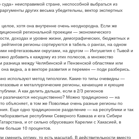
о суда» неисправимой стране, неспособной выбраться из
раргументы других весьма убедительны, вектор экспертных
 целое, хотя она внутренне очень неоднородна. Если же
радиционной региональной проекции — экономического
тости, доходах и уровне жизни, демографических, бюджетных и
рейтингов регионы сортируются в табель о рангах, на одном
тыми нефтегазовыми округами, на другом — Ингушетия с Тывой и
жно добавить к каждому из этих полюсов, а множество
м разница между Челябинской и Пензенской областями или
она видна, а в векторе развития и перемен — поди разберись.
но используют метод типологии. Какие-то типы очевидны —
егазовые и металлургические регионы, качающие и кующие
ублики. А как делить дальше, если в 2/3 регионов
ли различаются несущественно? Можно традиционно — на
что объясняет, в том же Поволжье очень разные регионы по
ения. Еще одно традиционное разделение — на республики и так
лаборазвитые республики Северного Кавказа и юга Сибири
Татарстана, и от сильно обрусевших Карелии с Хакасией, в
им больше 10 процентов.
и сменить оптику, то есть масштаб. В действительности вместо