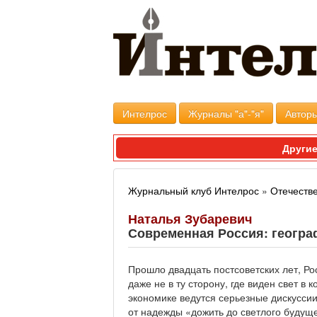
Интелрос
Журналы "а"-"я"
Авторы
Другие
Журнальный клуб Интелрос
»
Отечеств
Наталья Зубаревич
Современная Россия: геогра
Прошло двадцать постсоветских лет, Ро
даже не в ту сторону, где виден свет в
экономике ведутся серьезные дискусси
от надежды «дожить до светлого будуще