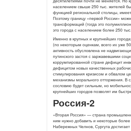
десятилетиями почти не меняется. Но кр
населением свыше 250 тыс. жителей бы
функцией региональной столицы, имеет
Поэтому границу «первой России» можн
трансформаций (тогда это полумиллионн
это города с населением более 250 тыс.
Именно в крупных и крупнейших города
(по некоторым оценкам, всего их уже 50
активность обусловлена не надвигающи
путинского застоя с заржавевшими соц
коррумпированной стране дефицит инв
дефицитом новых качественных рабочих
стимулирования кризисом и обвалом ц
механизмы морального отторжения. В с
сословию будет сильным, но мобильнос
крупнейших городов позволят им быстре
Россия-2
«Вторая Россия» — страна промышленных
ним нужно добавить и некоторые более
Набережных Челнов, Сургута достигает 