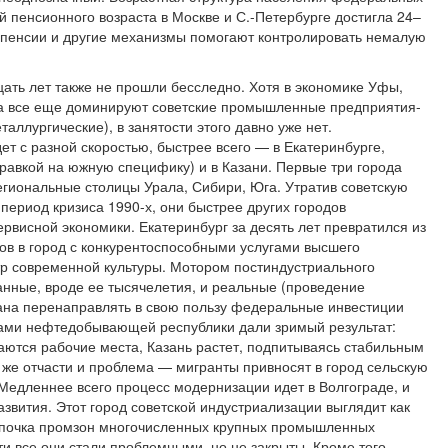
й пенсионного возраста в Москве и С.-Петербурге достигла 24–
к пенсии и другие механизмы помогают контролировать немалую
ать лет также не прошли бесследно. Хотя в экономике Уфы,
да все еще доминируют советские промышленные предприятия-
ллургические), в занятости этого давно уже нет.
т с разной скоростью, быстрее всего — в Екатеринбурге,
правкой на южную специфику) и в Казани. Первые три города
гиональные столицы Урала, Сибири, Юга. Утратив советскую
ериод кризиса 1990-х, они быстрее других городов
рвисной экономики. Екатеринбург за десять лет превратился из
ов в город с конкурентоспособными услугами высшего
тр современной культуры. Мотором постиндустриального
анные, вроде ее тысячелетия, и реальные (проведение
ана перенаправлять в свою пользу федеральные инвестиции
ами нефтедобывающей республики дали зримый результат:
аются рабочие места, Казань растет, подпитываясь стабильным
о же отчасти и проблема — мигранты привносят в город сельскую
 Медленнее всего процесс модернизации идет в Волгограде, и
звития. Этот город советской индустриализации выглядит как
цепочка промзон многочисленных крупных промышленных
и все они стали проблемными, но не закрыты. Кроме того,