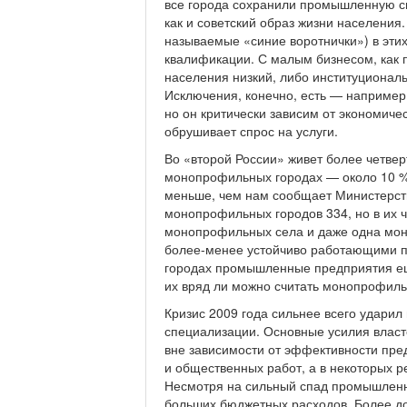
все города сохранили промышленную сп
как и советский образ жизни населения
называемые «синие воротнички») в эти
квалификации. С малым бизнесом, как
населения низкий, либо институционал
Исключения, конечно, есть — например
но он критически зависим от экономиче
обрушивает спрос на услуги.
Во «второй России» живет более четвер
монопрофильных городах — около 10 %, 
меньше, чем нам сообщает Министерст
монопрофильных городов 334, но в их ч
монопрофильных села и даже одна моно
более-менее устойчиво работающими п
городах промышленные предприятия еще
их вряд ли можно считать монопрофил
Кризис 2009 года сильнее всего удари
специализации. Основные усилия власт
вне зависимости от эффективности пре
и общественных работ, а в некоторых 
Несмотря на сильный спад промышленно
больших бюджетных расходов. Более д