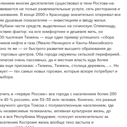
ением многие десятилетия существовал в тени Ростова-на-
звиваются не только развлекательные услуги, сеть ресторанов и
разование. В конце 2000-х Краснодар значительно опережал все
им душевым показателям — инвестициям и вводу жилья.
 Кубани части средств, выделенных на сочинскую Олимпиаду,
йствию фактор: на юге комфортнее и дешевле жить, он
 600-тысячная Тюмень — еще один пример успешного «сбора
ытчиков нефти и газа (Ямало-Ненецкого и Ханты-Мансийского
рно те же — от быстрого развития высшего образования до
 торговых центров. Оба города окружены сельской периферией,
чески очень пассивных, да и местная власть куда более
Жива еще присказка: «Тюмень, Тюмень, столица деревень…». Но
 кует — тех самых новых горожан, которые вскоре потребуют и
выбора.
чить в «первую Россию» все города с населением более 250
ти 40 % россиян, или 53–55 млн человек. Конечно, это разные
 научного центра Томска с полумиллионным населением, где
ть независимые телеканалы, активная культурная жизнь, до
ак и вся Республика Мордовия, голосует исключительно за
аселению Костроме жизнь вообще тихо застыла и