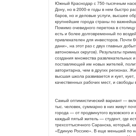
Южный Краснодар с 750-тысячным насел
Дону, но в 2000-е годы в нем быстро ра
баров, но и деловые услуги, высшее об
крупнейшие города страны по важнейш
Помимо очевидного перетока в столицу
есть и более долговременный по возде
привлекателен для инвесторов. Почти
дани», на этот раз с двух главных доб
автономных округов). Результаты приме
создания множества развлекательных и
поставляющей им новых жителей, полити
авторитарна, чем в других регионах. 
высшая школа развивается и кует, кует,
качественных рабочих мест, и свободы 
Самый оптимистический вариант — вклю
тыс. человек, суммарно в них живут поч
города — от продвинутого вузовского и
каждый пятый житель — студент, где ес
трехсоттысячного Саранска, который, к
«Единую Россию». В еще меньшей по н