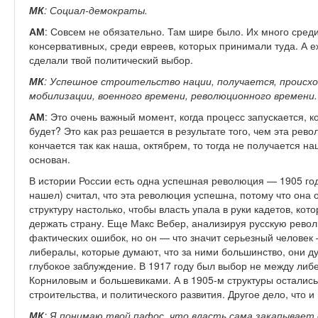
МК
: Социал-демократы.
АМ
: Совсем не обязательно. Там шире было. Их много сред
консервативных, среди евреев, которых принимали туда. А е
сделали твой политический выбор.
МК
: Успешное строительство нации, получается, происх
мобилизации, военного времени, революционного времени.
АМ
: Это очень важный момент, когда процесс запускается, к
будет? Это как раз решается в результате того, чем эта рев
кончается так как наша, октябрем, то тогда не получается н
основан.
В истории России есть одна успешная революция — 1905 год
нашел) считал, что эта революция успешна, потому что она 
структуру настолько, чтобы власть упала в руки кадетов, кот
держать страну. Еще Макс Вебер, анализируя русскую револю
фактических ошибок, но он — что значит серьезный человек 
либералы, которые думают, что за ними большинство, они дум
глубокое заблуждение. В 1917 году был выбор не между ли
Корниловым и большевиками. А в 1905-м структуры остались
строительства, и политического развития. Другое дело, что и
МК
: Я понимаю твой пафос, что власть сама закапывает 