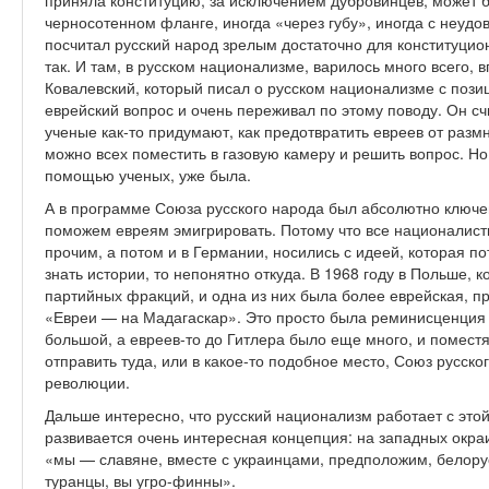
приняла конституцию, за исключением дубровинцев, может бы
черносотенном фланге, иногда «через губу», иногда с неудо
посчитал русский народ зрелым достаточно для конституцио
так. И там, в русском национализме, варилось много всего, 
Ковалевский, который писал о русском национализме с пози
еврейский вопрос и очень переживал по этому поводу. Он счи
ученые как-то придумают, как предотвратить евреев от разм
можно всех поместить в газовую камеру и решить вопрос. Но 
помощью ученых, уже была.
А в программе Союза русского народа был абсолютно ключев
поможем евреям эмигрировать. Потому что все националисты
прочим, а потом и в Германии, носились с идеей, которая по
знать истории, то непонятно откуда. В 1968 году в Польше, 
партийных фракций, и одна из них была более еврейская, п
«Евреи — на Мадагаскар». Это просто была реминисценция 
большой, а евреев-то до Гитлера было еще много, и поместят
отправить туда, или в какое-то подобное место, Союз русск
революции.
Дальше интересно, что русский национализм работает с это
развивается очень интересная концепция: на западных окраи
«мы — славяне, вместе с украинцами, предположим, белору
туранцы, вы угро-финны».