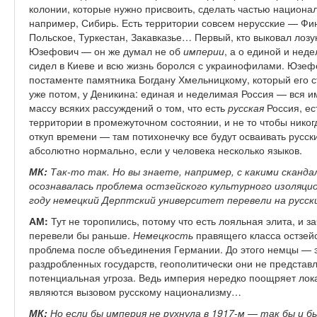
колонии, которые нужно присвоить, сделать частью национа
например, Сибирь. Есть территории совсем нерусские — Фи
Польское, Туркестан, Закавказье… Первый, кто выковал лоз
Юзефович — он же думал не об
империи
, а о единой и нед
сидел в Киеве и всю жизнь боролся с украинофилами. Юзеф
постаменте памятника Богдану Хмельницкому, который его ст
уже потом, у Деникина: единая и неделимая Россия — вся и
массу всяких рассуждений о том, что есть
русская
Россия, ес
территории в промежуточном состоянии, и не то чтобы никогд
откуп времени — там потихонечку все будут осваивать русск
абсолютно нормально, если у человека несколько языков.
МК:
Так-то так. Но вы знаете, например, с какими сканда
осознавалась проблема остзейского культурного изоляцио
году немецкий Дерптский университет перевели на русски
АМ:
Тут не торопились, потому что есть лояльная элита, и з
перевели бы раньше.
Немецкость
правящего класса остзейс
проблема после объединения Германии. До этого немцы — э
раздробленных государств, геополитически они не представ
потенциальная угроза. Ведь империя нередко поощряет лок
являются вызовом русскому национализму…
МК:
Но если бы империя не рухнула в 1917-м — так бы и б