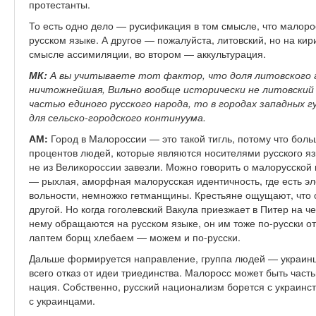
протестанты.
То есть одно дело — русификация в том смысле, что малоро
русском языке. А другое — пожалуйста, литовский, но на ки
смысле ассимиляции, во втором — аккультурация.
МК:
А вы учитываете тот фактор, что доля литовского г
ничтожнейшая, Вильно вообще исторически не литовский 
частью единого русского народа, то в городах западных 
для сельско-городского континуума.
АМ:
Город в Малороссии — это такой тигль, потому что боль
процентов людей, которые являются носителями русского яз
не из Великороссии завезли. Можно говорить о малорусской и
— рыхлая, аморфная малорусская идентичность, где есть э
вольности, немножко гетманщины. Крестьяне ощущают, что о
другой. Но когда гоголевский Вакула приезжает в Питер на че
нему обращаются на русском языке, он им тоже по-русски от
лаптем борщ хлебаем — можем и по-русски.
Дальше формируется направление, группа людей — украинц
всего отказ от идеи триединства. Малоросс может быть часть
нация. Собственно, русский национализм борется с украинс
с украинцами.