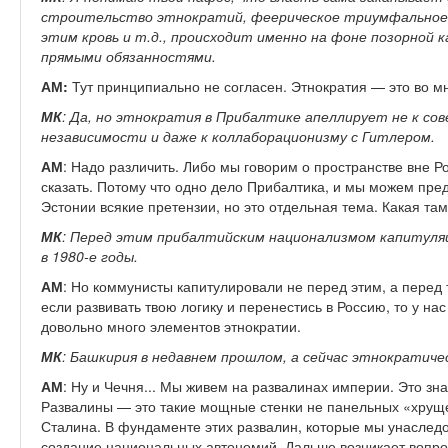
строительство этнократий, феерическое триумфальное 
этим кровь и т.д., происходит именно на фоне позорной 
прямыми обязанностями.
АМ:
Тут принципиально не согласен. Этнократия — это во м
МК
: Да, но этнократия в Прибалтике апеллирует не к сов
независимости и даже к коллаборационизму с Гитлером.
АМ
: Надо различить. Либо мы говорим о пространстве вне Ро
сказать. Потому что одно дело Прибалтика, и мы можем пре
Эстонии всякие претензии, но это отдельная тема. Какая там
МК
: Перед этим прибалтийским национализмом капитуля
в 1980-е годы.
АМ
: Но коммунисты капитулировали не перед этим, а перед 
если развивать твою логику и перенестись в Россию, то у на
довольно много элементов этнократии.
МК
: Башкирия в недавнем прошлом, а сейчас этнократич
АМ
: Ну и Чечня... Мы живем на развалинах империи. Это знач
Развалины — это такие мощные стенки не панельных «хруще
Сталина. В фундаменте этих развалин, которые мы унаследо
создание национальных автономий. Дальше возникает вопрос