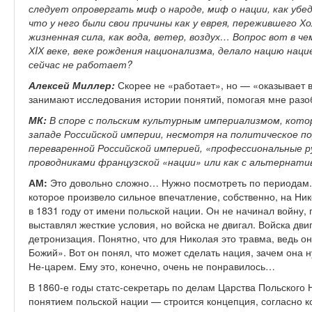
следует опровергать миф о народе, миф о нации, как убе
что у него были свои причины как у еврея, пережившего
жизненная сила, как вода, ветер, воздух… Вопрос вот в че
Х
I
Х веке, веке рождения национализма, делало нацию нац
сейчас не работает?
Алексей Миллер:
Скорее не «работает», но — «оказывает 
занимают исследования истории понятий, помогая мне разоб
МК:
В споре с польским культурным империализмом, котор
западе Российской империи, несмотря на политическое по
переваренной Российской империей, «профессиональные р
проводниками французской «нации» или как с альтернат
АМ:
Это довольно сложно… Нужно посмотреть по периодам. 
которое произвело сильное впечатление, собственно, на Ник
в 1831 году от имени польской нации. Он не начинал войну,
выставлял жесткие условия, но войска не двигал. Войска дви
детронизация. Понятно, что для Николая это травма, ведь о
Божий». Вот он понял, что может сделать нация, зачем она 
Не-царем. Ему это, конечно, очень не понравилось…
В 1860-е годы статс-секретарь по делам Царства Польского
понятием польской нации — строится концепция, согласно ко