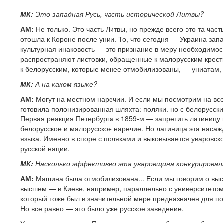
МК:
Это западная Русь, часть исторической Литвы?
АМ:
Не только. Это часть Литвы, но прежде всего это та част
отошла к Короне после унии. То, что сегодня — Украина зап
культурная инаковость — это признание в меру необходимос
распространяют листовки, обращенные к малорусским кресть
к белорусским, которые менее отмобилизованы, — униатам, 
МК:
А на каком языке?
АМ:
Могут на местном наречии. И если мы посмотрим на вс
готовила полонизированная шляхта: поляки, но с белорусск
Первая реакция Петербурга в 1859-м — запретить латиницу 
белорусское и малорусское наречие. Но латиница эта насаж
языка. Именно в споре с поляками и выковывается уваровск
русской нации.
МК:
Насколько эффективно эта уваровщина конкурировал
АМ:
Машина была отмобилизована... Если мы говорим о выс
высшем — в Киеве, например, параллельно с университетом
который тоже был в значительной мере предназначен для п
Но все равно — это было уже русское заведение.