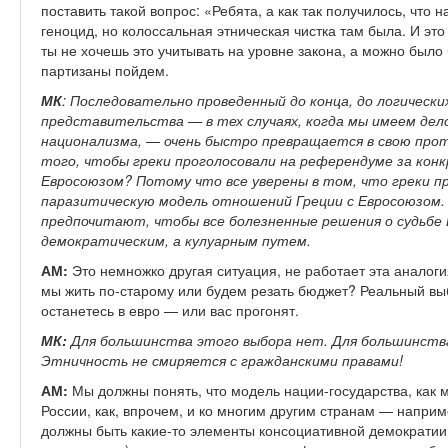
поставить такой вопрос: «Ребята, а как так получилось, что 
геноцид, но колоссальная этническая чистка там была. И это
ты не хочешь это учитывать на уровне закона, а можно было 
партизаны пойдем.
МК
: Последовательно проведенный до конца, до логическ
представительства — в тех случаях, когда мы имеем дел
национализма, — очень быстро превращается в свою про
того, чтобы греки проголосовали на референдуме за кон
Евросоюзом? Потому что все уверены в том, что греки 
паразитическую модель отношений Греции с Евросоюзом.
предпочитают, чтобы все болезненные решения о судьбе 
демократическим, а кулуарным путем.
АМ:
Это немножко другая ситуация, не работает эта аналоги
мы жить по-старому или будем резать бюджет? Реальный выб
останетесь в евро — или вас прогонят.
МК:
Для большинства этого выбора нет. Для большинств
Этничность не смиряется с гражданскими правами!
АМ:
Мы должны понять, что модель нации-государства, как
России, как, впрочем, и ко многим другим странам — например
должны быть какие-то элементы консоциативной демократии 