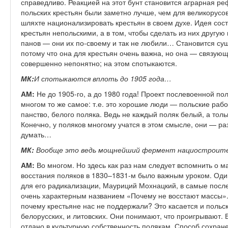
справедливо. Реакцией на этот бунт становится аграрная ре
польских крестьян были заметно лучше, чем для великорусов 
шляхте национализировать крестьян в своем духе. Идея сост
крестьян непольскими, а в том, чтобы сделать из них другую
панов — они их по-своему и так не любили… Становится су
потому что она для крестьян очень важна, но она — связующ
совершенно непонятно; на этом спотыкаются.
МК:
И спотыкаются вплоть до 1905 года…
АМ:
Не до 1905-го, а до 1980 года! Проект послевоенной п
многом то же самое: т.е. это хорошие люди — польские раб
панство, белого поляка. Ведь не каждый поляк белый, а тольк
Конечно, у поляков многому учатся в этом смысле, они — ра
думать…
МК:
Вообще это ведь мощнейший фермент нациостроител
АМ:
Во многом. Но здесь как раз нам следует вспомнить о 
восстания поляков в 1830–1831-м было важным уроком. Оди
для его радикализации, Мауриций Мохнацкий, в самые посл
очень характерным названием «Почему не восстают массы». 
почему крестьяне нас не поддержали? Это касается и польск
белорусских, и литовских. Они понимают, что проигрывают. В
отдано в культурную собственность полякам. Способ сохран