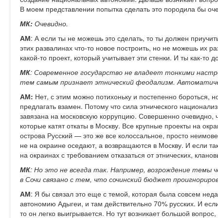
В моем представлении попытка сделать это породила бы оч
МК:
Очевидно.
АМ
: А если ты не можешь это сделать, то ты должен приучит
этих развалинах что-то новое построить, но не можешь их ра
какой-то проект, который учитывает эти стенки. И ты как-то д
МК
: Современное государство не владеет тонкими настр
тем самым признает этнический феодализм. Автоматиче
АМ:
Нет, с этим можно потихоньку и постепенно бороться, но
предлагать взамен. Потому что сила этнического национали
завязана на московскую коррупцию. Совершенно очевидно, чт
которые катят откаты в Москву. Все крупные проекты на окр
острова Русский — это же все колоссальное, просто неимовер
не на окраине оседают, а возвращаются в Москву. И если та
на окраинах с требованием отказаться от этнических, клано
МК
: Но это не всегда так. Например, возрождение темы ч
в Сочи связано с тем, что сочинский бюджет проигнориро
АМ
: Я бы связал это еще с темой, которая была совсем нед
автономию Адыгеи, и там действительно 70% русских. И ес
то он легко выигрывается. Но тут возникает большой вопрос,