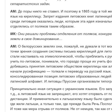
сепаратистских задач.
АМ:
До поры никто не ставил. И поэтому в 1865 году в той 
язык на кириллицу. Запрет издания литовских книг латиницей
среди литовцев оказались люди, которым эта идея изначаль
отделялись от поляков таким образом.
МК:
Они решали проблемы отделения от поляков, конкуре
земли в свое доминирование…
АМ:
О белорусских землях они, пожалуй, не думали в тот м
точки зрения создания системы письма кириллицей для лито
стали настаивать на этимологической, чтобы приблизить к рус
учить по-литовски, понимали, что гораздо проще их учить ф
добившись принятия литовским обществом кириллицы как алф
начали русификацию — толкали к переводу на русский язык.
консолидированная позиция литовских образованных людей 
латинский алфавит. И литовцы Пруссии организовали типогра
Принципиально иная ситуация с украинским языком. Его зап
т.д., а литовский язык не запрещают, его хотят оторвать от 
дистанции. И применительно к латышскому языку было сдела
где жили латыши, а только там, где прежде была Речь Поспо
И тоже как мера отрыва от поляков. Не от немцев, так как 