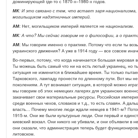
доминирующей где-то с 1870-х–1980-х годов.
МК
: И это связано с тем, что встает заря национализма
могильщиком надэтничных империй.
АМ
: Нет, могильщиком империй является не национализм.
МК
: А что? Мы сейчас говорим не о философии, а о практ
АМ
: Мы говорим именно о практике. Потому что если ты возь
украинского движения? А уже в 1914 году — все совсем инач
Во-первых, потому, что когда начинается большая мировая 
Ты можешь быть самый что ни на есть лютый украинец, но ты
ситуация не изменится в ближайшее время. Ты только пытаеш
Тарковского, лампаду пронести по длинному пути. Вот мы н
поколениям. А тут возникает ситуация, в которой можно игра
мы говорим об этих немецких лагерях для украинских военн
закачивает свои материальные ресурсы. Российская импер
среди военных чехов, словаков и т.д., то есть славян. А да
власть… Почему многие люди ждали немцев в 1941-м? Потом
1915-м. Они же были культурные люди. Они первый и единс
киевский вокзал. Они никого не убивали, и они объявили в 
они сказали, что администрация теперь будет функциониров
литовском.