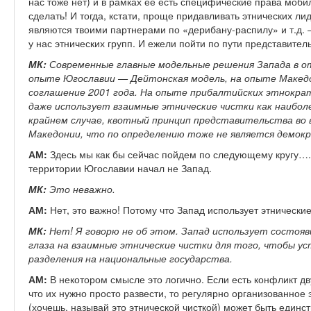
нас тоже нет) и в рамках ее есть специфические права моб
сделать! И тогда, кстати, проще придавливать этнических ли
являются твоими партнерами по «дерибану-распилу» и т.д. —
у нас этнических групп. И ежели пойти по пути представител
МК:
Современные главные модельные решения Запада в о
опыте Югославии — Дейтонская модель, на опыте Македо
соглашение 2001 года. На опыте прибалтийских этнокра
даже использует взаимные этнические чистки как наиболе
крайнем случае, квотный принцип представительства во вс
Македонии, что по определению тоже не является демок
АМ:
Здесь мы как бы сейчас пойдем по следующему кругу….
территории Югославии начал не Запад.
МК:
Это неважно.
АМ:
Нет, это важно! Потому что Запад использует этнически
МК:
Нет! Я говорю не об этом. Запад использует состоя
глаза на взаимные этнические чистки для того, чтобы у
разделения на национальные государства.
АМ:
В некотором смысле это логично. Если есть конфликт дву
что их нужно просто развести, то регулярно организованно
(хочешь, называй это этнической чисткой) может быть един