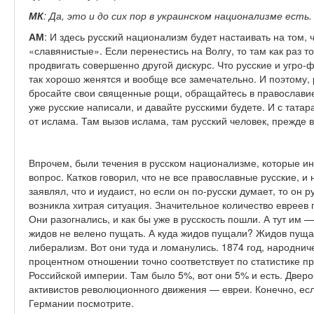
МК
: Да, это и до сих пор в украинском национализме есть.
АМ
: И здесь русский национализм будет настаивать на том, ч
«славянистые». Если перенестись на Волгу, то там как раз 
продвигать совершенно другой дискурс. Что русские и угро
так хорошо женятся и вообще все замечательно. И поэтому, 
бросайте свои священные рощи, обращайтесь в православие
уже русские написали, и давайте русскими будете. И с тат
от ислама. Там вызов ислама, там русский человек, прежде вс
Впрочем, были течения в русском национализме, которые и
вопрос. Катков говорил, что не все православные русские, и
заявлял, что и иудаист, но если он по-русски думает, то он 
возникла хитрая ситуация. Значительное количество евреев
Они разогнались, и как бы уже в русскость пошли. А тут им 
жидов не велено пущать. А куда жидов пущали? Жидов пуща
либерализм. Вот они туда и ломанулись. 1874 год, народнич
процентном отношении точно соответствует по статистике п
Российской империи. Там было 5%, вот они 5% и есть. Двер
активистов революционного движения — евреи. Конечно, если
Германии посмотрите.