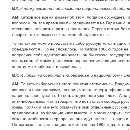
МК
: К тому времени под знаменем национализма объедини
АМ
: Катков все время думает об этом. Когда он обсуждает, 
вопросом, он все время как бы оглядывается на Германию: ч
стеснялись говорить о разных племенах. Первая статья Вейм
говорит, что «немцы всех племен объединяются».
Точно так же можно представить себе русскую конституцию, 
объединяются» Но не сложилось. Но Катков 1860-х годов не
попросили себя идентифицировать, он бы сказал: государстве
очень важный момент, что само определение «националист»
понятиями «либерал» и «свобода».
МК
: И попытки соединить либерализм и национализм - сл
АМ:
То есть либералы от этого понятия отступились. Влади
вопросе и национализме, говорит, что это гипертрофирова
национальное чувство. То есть это для него уже плохо. А н
антилиберальны, и они говорят, что вот эта вся свобода русс
жиды, поляки и какие-то обманутые ими отдельные русские 
предположим, во Франции идут вместе. И можно спорить, ск
сколько якобинского террора, но они идут вместе — нация и 
Потом какая-то часть националистов после 1905 года, котор