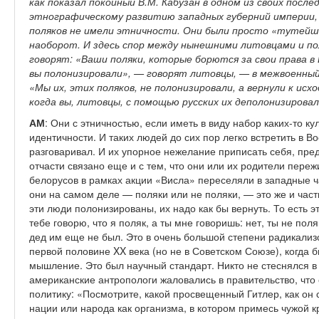
как показал покойный В.М. Кабузан в одном из своих посл
этнографическому развитию западных губерний империи, 
поляков не имели этничности. Они были просто «тутейши
наоборот. И здесь спор между нынешними литовцами и по
говорят: «Ваши поляки, которые борются за свои права в
вы полонизировали», — говорят литовцы, — в межвоенный
«Мы их, этих поляков, не полонизировали, а вернули к ис
когда вы, литовцы, с помощью русских их деполонизировал
АМ
: Они с этничностью, если иметь в виду набор каких-то к
идентичности. И таких людей до сих пор легко встретить в В
разговаривал. И их упорное нежелание приписать себя, пре
отчасти связано еще и с тем, что они или их родители пережи
белорусов в рамках акции «Висла» переселяли в западные ч
они на самом деле — поляки или не поляки, — это же и част
эти люди полонизированы, их надо как бы вернуть. То есть эт
тебе говорю, что я поляк, а ты мне говоришь: нет, ты не пол
дед им еще не был. Это в очень большой степени радикализ
первой половине XX века (но не в Советском Союзе), когда 
мышление. Это был научный стандарт. Никто не стеснялся в 
американские антропологи жаловались в правительство, что
политику: «Посмотрите, какой просвещенный Гитлер, как он 
нации или народа как организма, в котором примесь чужой кр