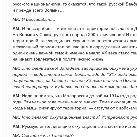
русского национализма, то окажется, что такой русской
Ванд
и прежде всего Волынь…
МК:
И Бессарабия….
АМ:
И Бессарабия — и именно эти территории посылают в Д
На Волыни у Союза русского народа 200 тысяч членов! И это
территорией, где зародилась Украинская повстанческая арми
межвоенный период стал решающим в определении идентичн
одной очень важной темой: именно начало ХХ века стало те
начинают вовлекаться в политическую жизнь.
МК
: Это очень важно! Западная, галицийская, ойкумена 
период — ведь это та самая Волынь, где до 1917 года был
националисты, издавшие в начале ХХ века только в Почае
своей литературы. Куда все это делось на момент созда
АМ:
Надо понимать, что Малороссия до войны 1914 года рад
году. Эти четыре года очень много значат. Тема оккупации о
когда немцы оккупируют территории, — отступают с войска
МК:
Что делают оккупационные власти? Истребляют ру
АМ:
Русскую интеллигенцию оккупационные власти не истре
МК:
Секундочку, а Талергоф?