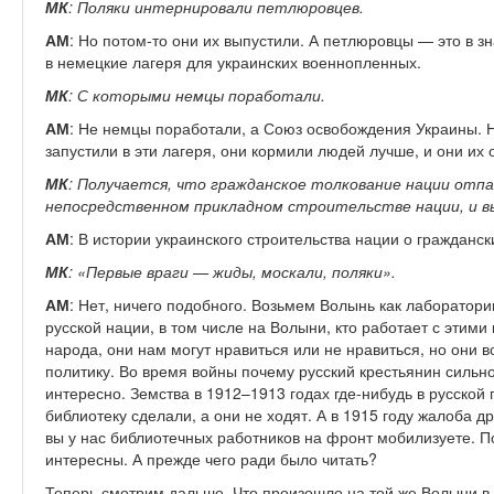
МК
: Поляки интернировали петлюровцев.
АМ
: Но потом-то они их выпустили. А петлюровцы — это в з
в немецкие лагеря для украинских военнопленных.
МК
: С которыми немцы поработали.
АМ
: Не немцы поработали, а Союз освобождения Украины. Н
запустили в эти лагеря, они кормили людей лучше, и они их
МК
: Получается, что гражданское толкование нации отпа
непосредственном прикладном строительстве нации, и в
АМ
: В истории украинского строительства нации о гражданск
МК
: «Первые враги — жиды, москали, поляки».
АМ
: Нет, ничего подобного. Возьмем Волынь как лаборатори
русской нации, в том числе на Волыни, кто работает с этими
народа, они нам могут нравиться или не нравиться, но они в
политику. Во время войны почему русский крестьянин сильн
интересно. Земства в 1912–1913 годах где-нибудь в русской
библиотеку сделали, а они не ходят. А в 1915 году жалоба др
вы у нас библиотечных работников на фронт мобилизуете. П
интересны. А прежде чего ради было читать?
Теперь смотрим дальше. Что произошло на той же Волыни в