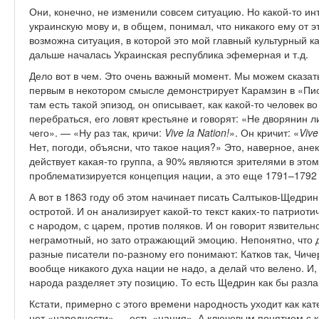
Они, конечно, не изменили совсем ситуацию. Но какой-то ин
украинскую мову и, в общем, понимал, что никакого ему от э
возможна ситуация, в которой это мой главный культурный к
дальше началась Украинская республика эфемерная и т.д.
Дело вот в чем. Это очень важный момент. Мы можем сказат
первым в некотором смысле демонстрирует Карамзин в «Пис
там есть такой эпизод, он описывает, как какой-то человек в
перебраться, его ловят крестьяне и говорят: «Не дворянин л
чего». — «Ну раз так, кричи:
Vive
la
Nation
!
». Он кричит: «
Vive
Нет, погоди, объясни, что такое нация?» Это, наверное, анек
действует какая-то группа, а 90% являются зрителями в этом 
проблематизируется концепция нации, а это еще 1791–1792 
А вот в 1863 году об этом начинает писать Салтыков-Щедрин
остротой. И он анализирует какой-то текст каких-то патриоти
с народом, с царем, против поляков. И он говорит язвительн
неграмотный, но зато отражающий эмоцию. Непонятно, что д
разные писатели по-разному его понимают: Катков так, Чичер
вообще никакого духа нации не надо, а делай что велено. 
народа разделяет эту позицию. То есть Щедрин как бы разла
Кстати, примерно с этого времени народность уходит как кат
нет «народности» — есть «нация». А ключевым понятием с к