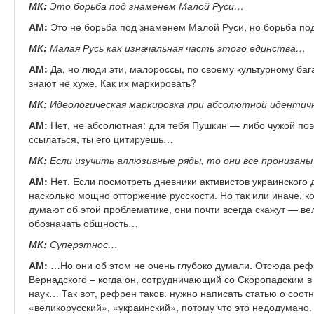
МК:
Это борьба под знаменем Малой Руси…
АМ:
Это не борьба под знаменем Малой Руси, но борьба по
МК:
Малая Русь как изначальная часть этого единства…
АМ:
Да, но люди эти, малороссы, по своему культурному баг
знают не хуже. Как их маркировать?
МК:
Идеологическая маркировка при абсолютной идентичн
АМ:
Нет, не абсолютная: для тебя Пушкин — либо чужой поэт
ссылаться, ты его цитируешь…
МК:
Если изучить аллюзивные ряды, то они все пронизан
АМ:
Нет. Если посмотреть дневники активистов украинского 
насколько мощно отторжение русскости. Но так или иначе, ко
думают об этой проблематике, они почти всегда скажут — ве
обозначать общность…
МК:
Суперэтнос…
АМ:
…Но они об этом не очень глубоко думали. Отсюда реф
Вернадского – когда он, сотрудничающий со Скоропадским в
наук… Так вот, рефрен таков: нужно написать статью о соот
«великорусский», «украинский», потому что это недодумано.