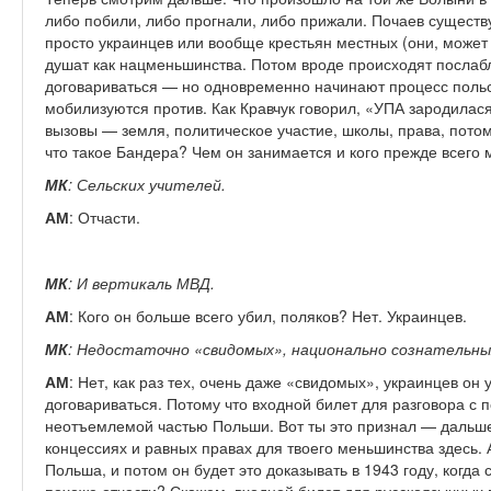
либо побили, либо прогнали, либо прижали. Почаев существ
просто украинцев или вообще крестьян местных (они, может
душат как нацменьшинства. Потом вроде происходят послабл
договариваться — но одновременно начинают процесс польс
мобилизуются против. Как Кравчук говорил, «УПА зародилася
вызовы — земля, политическое участие, школы, права, пото
что такое Бандера? Чем он занимается и кого прежде всего
МК
: Сельских учителей.
АМ
: Отчасти.
МК
: И вертикаль МВД.
АМ
: Кого он больше всего убил, поляков? Нет. Украинцев.
МК
: Недостаточно «свидомых», национально сознательны
АМ
: Нет, как раз тех, очень даже «свидомых», украинцев он
договариваться. Потому что входной билет для разговора с 
неотъемлемой частью Польши. Вот ты это признал — дальш
концессиях и равных правах для твоего меньшинства здесь. 
Польша, и потом он будет это доказывать в 1943 году, когда 