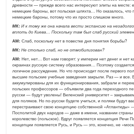
древности — прежде всего нас интересуют элиты на месте: 
немецкие бароны, вот польская шляхта… Но оказалось, что 
немецкие бароны, потому что их просто слишком много.
МК:
И к тому же она начала вести экспансию на незадолг
вплоть до Киева… Поскольку там был слаб русский элемен
АМ:
Слаб, поскольку нет в повестке дня понятия борьбы?
МК:
Не столько слаб, но не отмобилизован?
АМ:
Нет, нет… Вот нам говорят: у империи нет денег и нет 
окраинах русскую систему образования… Поэтому создается
логичное рассуждение. Но что происходит после первого по
высшие польские учебные заведения закрыли. Раз — и все.
аккумулированы для их функционирования, забрали и перек
польских профессоров — объявили два года переходного пери
русски — будут уволены! Виленский университет – закрывае
для поляков. Но по-русски будете учиться, и поляки будут ва
перестраивают свою концепцию собственной «Атлантиды» — 
Посполитой двух народов — даже в имени, названии страны 
королевство (польское). Вдруг появляется концепция Речи 
концепции появляется Русь, и Русь — это, конечно, не «моск