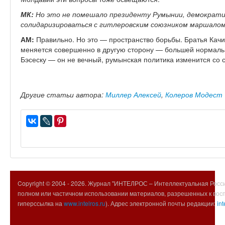
МК:
Но это не помешало президенту Румынии, демократич
солидаризироваться с гитлеровским союзником маршалом
АМ:
Правильно. Но это — пространство борьбы. Братья Качи
меняется совершенно в другую сторону — большей нормаль
Бэсеску — он не вечный, румынская политика изменится со
Другие статьи автора:
Миллер Алексей
,
Колеров Модест
Copyright © 2004 -
2026. Журнал "ИНТЕЛРОС – Интеллектуальная Росси
полном или частичном использовании материалов, разрешенных к вос
гиперссылка на
www.intelros.ru
). Адрес электронной почты редакции:
int