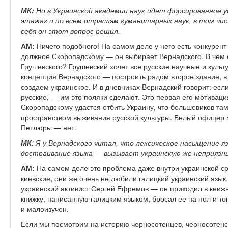
МК:
Но в Украинской академии наук идет форсированное у
этажах и по всем отраслям гуманитарных наук, в том чис
себя он этот вопрос решил.
АМ:
Ничего подобного! На самом деле у него есть конкурен
должное Скоропадскому — он выбирает Вернадского. В чем 
Грушевского? Грушевский хочет все русские научные и культ
концепция Вернадского — построить рядом второе здание, вт
создаем украинское. И в дневниках Вернадский говорит: есл
русские, — им это поляки сделают. Это первая его мотиваци
Скоропадскому удастся отбить Украину, что большевиков там 
пространством выживания русской культуры. Белый офицер м
Петлюры — нет.
МК
: Я у Вернадского читал, что лексическое насыщение
достраивание языка — вызывает украинскую же неприязнь
АМ:
На самом деле это проблема даже внутри украинской с
киевские, они же очень не любили галицкий украинский язык.
украинский активист Сергей Ефремов — он приходил в книж
книжку, написанную галицким языком, бросал ее на пол и то
и малоизучен.
Если мы посмотрим на историю черносотенцев, черносотенс