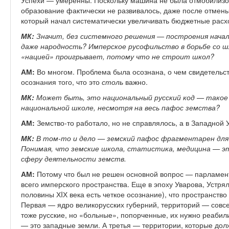
Успехи — умеренны. Поскольку машина не была отмобилизо
образование фактически не развивалось, даже после отмены
который начал систематически увеличивать бюджетные расхо
МК:
Значит, без системного решения — построения начал
даже народность? Имперское русофильство в борьбе со ш
«нацией» проигрывает, потому что не строит школ?
АМ:
Во многом. Проблема была осознана, о чем свидетельст
осознания того, что это
столь
важно.
МК:
Может быть, это национальный русский код — такое
национальной школе, несмотря на весь пафос земства?
АМ:
Земство-то работало, но не справлялось, а в Западной 
МК:
В том-то и дело — земский пафос фрагментарен для
Понимая, что земские школа, статистика, медицина — эт
сферу деятельности земств.
АМ:
Потому что был не решен основной вопрос — парламент
всего имперского пространства. Еще в эпоху Уварова, Устря
половины ХIХ века есть четкое осознание), что пространство
Первая — ядро великорусских губерний, территорий — совс
тоже русские, но «больные», попорченные, их нужно реабил
— это западные земли. А третья — территории, которые дол