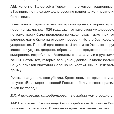
АМ:
Конечно, Талергоф и Терезин — это концентрационные 
в Галиции, но на самом деле русскую националистическую 
большевики.
Большевики создали новый имперский проект, который отри
переписных листах 1926 года уже нет категории «малоросс»,
неграмотности была проведена на украинском языке, при том
конечно, легче было на русском провести. Но это был идеол
укореняться. Первый враг советской власти на Украине — р
классово чуждые, дворяне, образованное городское населени
эмиграцию, истреблять... Активисты сначала ушли с русски
войны. Потом тех, которые вернулись, добили в Киеве больш
националистов Анатолий Савенко кончает жизнь на нелегал
Крыму.
Русских националистов убрали. Крестьянам, которые, вступа
лозунге «Бей жидов — спасай Россию!» больше всего нравила
были не тверды.
МК
: А почаевские отмобилизованные кадры так и вошли 
АМ
: Не совсем. С ними надо было поработать. Что такое Во
полякам после войны. И там же оседает контингент активист