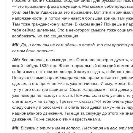
похоже отчасти? Скажем, входной билет для русскоязычных 
— это признание факта оккупации. Мы можем себе представи
убил бы Нила Ушакова за это признание. Вот этим и занимал
напряженности, а потом начинается большая война, там уже
Там тоже гражданское участие. В каком виде? Пойдешь в пар
тебя сейчас шлепнем. Это в некотором смысле тоже социали
воображать, но это социализация.
МК
: Да, и если ты не сам идешь в отряд, то ты просто р
самом деле опаснее.
АМ:
Все опасно, но выхода нет. Опять же, неверно думать, 
какой-нибудь 1835 год. Живет нормальный польский помещик
себе и живет, готовится дочерей замуж выдать, собирает ден
Постучался эмиссар
эмиграционного
правительства в двероч
сделал, а его прежняя жизнь уже кончилась. И ему, может б
тут у него есть три варианта. Сдать жандармам. Твои девки 
уже никогда не позовут в гости. Помочь. Если
они
узнают, то 
опять замуж не выйдут. Третье — сказать: «Я тебя очень ува
следующему и расскажет, и опять твои девки замуж не выйдут
национального движения. Ты еще за секунду до этого не знал
движения. То же самое с этими крестьянами.
МК
: В связи с этим у меня вопрос. Несмотря на всю эту 