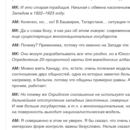
МК:
И это старая традиция. Начиная с обмена населением
Западом в 1922–1923 году.
АМ:
Конечно, но… но! В Башкирии, Татарстане… ситуации-то
МК:
Да и слава Богу, я как раз об этом говорю: современ
еще существующих многонациональных государств.
АМ:
Почему? Применима, потому что именно на Западе эти
МК:
Они могут разрабатывать все что угодно, но в Югосл
Определение 20-процентной квоты для македонских алба
АМ:
Можно взять Канаду, это, кстати, очень полезная модель
соотношение двух общностей, одна из которых заметно боль
например, в Бельгии, потому что общины примерно равны. А 
прочим, работает.
МК:
Но почему же Охридское соглашение не использует 
дальнейшее отступление западных (восточных, северных 
И чем больше государства, в т.ч. и многонациональные, 
на поверхность выходит националистическая модель.
АМ:
Я совершенно в этом не уверен. Я бы сказал, что очень
имперских форм контроля, важны безусловно. Нельзя сказать