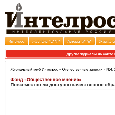
Интелрос
Журналы "а"-"я"
Авторы "а"-"я"
Журналь
Другие журналы на сайт
Журнальный клуб Интелрос
»
Отечественные записки
»
№4, 
Фонд «Общественное мнение»
Повсеместно ли доступно качественное обр