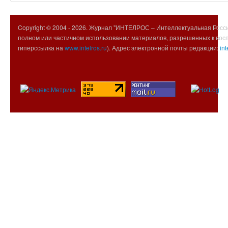
Copyright © 2004 -
2026. Журнал "ИНТЕЛРОС – Интеллектуальная Росси
полном или частичном использовании материалов, разрешенных к вос
гиперссылка на
www.intelros.ru
). Адрес электронной почты редакции:
int