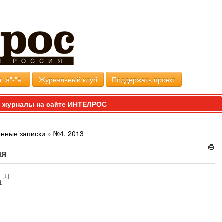
 "а"-"я"
Журнальный клуб
Поддержать проект
 журналы на сайте ИНТЕЛРОС
енные записки
»
№4, 2013
ия
[1]
я