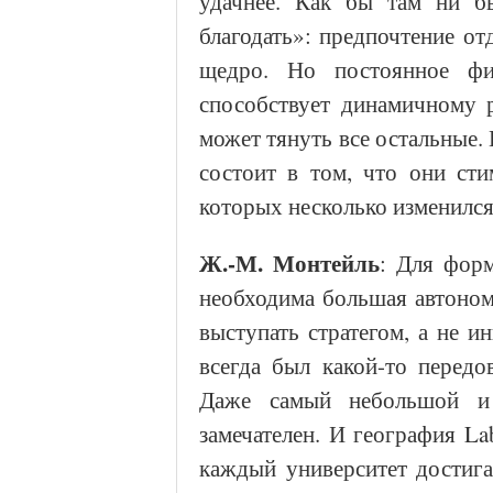
удачнее. Как бы там ни бы
благодать»: предпочтение от
щедро. Но постоянное фи
способствует динамичному р
может тянуть все остальные.
состоит в том, что они ст
которых несколько изменился
Ж.-М. Монтейль
: Для форм
необходима большая автоном
выступать стратегом, а не 
всегда был какой-то передов
Даже самый небольшой и 
замечателен. И география La
каждый университет достигае