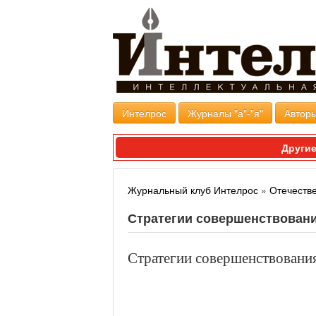
Интелрос
Журналы "а"-"я"
Авторы
Другие
Журнальный клуб Интелрос
»
Отечеств
Стратегии совершенствован
Стратегии совершенствовани