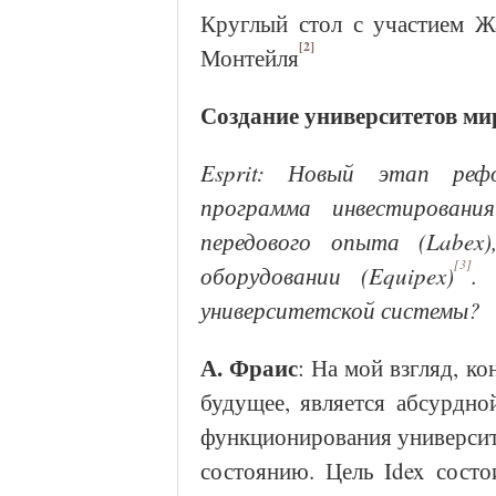
Круглый стол с участием 
[2]
Монтейля
Создание университетов ми
Esprit: Новый этап реф
программа инвестирован
передового опыта (Labex)
[3]
оборудовании (Equipex)
.
университетской системы?
А. Фраис
: На мой взгляд, к
будущее, является абсурдно
функционирования университе
состоянию. Цель Idex состо