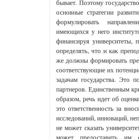
бывает. Поэтому государство
основные стратегии развит
формулировать направле
имеющихся у него институто
финансируя университеты, 
определять, что и как препо
же должны формировать пред
соответствующие их потенци
задачам государства. Это 
партнеров. Единственным кр
образом, речь идет об оценке
это ответственность за вно
исследований, инноваций, не
не может сказать университе
может предоставить им с